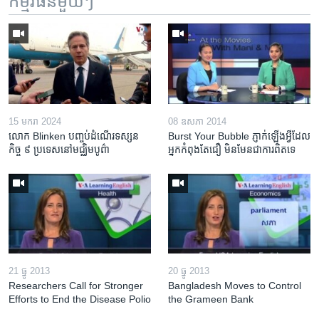
កម្មវិធី​នីមួយៗ
15 មករា 2024
08 ឧសភា 2014
លោក Blinken បញ្ចប់ដំណើរទស្សន
Burst Your Bubble ភ្ញាក់ឡើង​អ្វី​ដែល​
កិច្ច ៩ ប្រទេសនៅមជ្ឈិមបូព៌ា
អ្នកកំពុង​តែ​ជឿ មិនមែន​ជា​ការពិត​ទេ
21 ធ្នូ 2013
20 ធ្នូ 2013
Researchers Call for Stronger
Bangladesh Moves to Control
Efforts to End the Disease Polio
the Grameen Bank