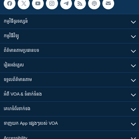
កម្មវិធី​ទូរទស្សន៍
កម្មវិធី​វិទ្យុ
ព័ត៌មាន​តាមប្រធានបទ​
រៀន​​អង់គ្លេស
ទទួល​ព័ត៌មាន​តាម
អំពី​ VOA & ទំនាក់ទំនង
គេហទំព័រ​​ទាក់ទង
ទាញយក​ App ផ្សេងៗ​របស់​ VOA
Accessibility