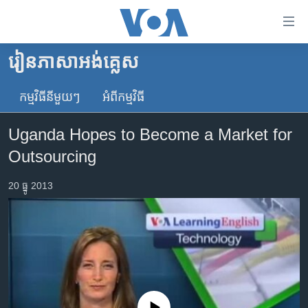
ភ្ជាប់​
ទៅ​
គេហទំព័រ​
រៀន​ភាសា​អង់គ្លេស
កម្ពុជា
ទាក់ទង
រំលង​
កម្មវិធី​នីមួយៗ
អំពី​កម្មវិធី​
អន្តរជាតិ
និង​
អាមេរិក
ចូល​
Uganda Hopes to Become a Market for
ទៅ​​
ចិន
Outsourcing
ទំព័រ​
ហេឡូវីអូអេ
ព័ត៌មាន​​
20 ធ្នូ 2013
តែ​
កម្ពុជាច្នៃប្រតិដ្ឋ
ម្តង
ព្រឹត្តិការណ៍ព័ត៌មាន
រំលង​
និង​
ទូរទស្សន៍ / វីដេអូ​
ចូល​
វិទ្យុ / ផតខាសថ៍
ទៅ​
ទំព័រ​
កម្មវិធីទាំងអស់