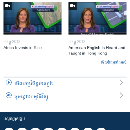
20 ធ្នូ 2013
20 ធ្នូ 2013
Africa Invests in Rice
American English Is Heard and
Taught in Hong Kong
មើល​វីដេអូ​ទាំង​អស់
មើល​កម្មវិធី​ទូរទស្សន៍
ចុចស្តាប់កម្មវិធីវិទ្យុ
បណ្តាញ​សង្គម