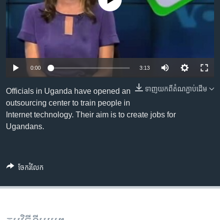
No media source currently available
រចនា
សម្ព័ន្ធ​
Khmer English
រំលង​
និង​
បណ្តាញ​សង្គម
ចូល​
ទៅ​
0:00
3:13
កាន់​
ទំព័រ​
ទាញ​យក​ពី​តំណភ្ជាប់​ដើម
ភាសា
Officials in Uganda have opened an
ស្វែង​
outsourcing center to train people in
រក
Internet technology. Their aim is to create jobs for
Ugandans.
ចែករំលែក