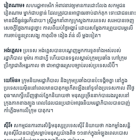
វៀតណាម៖
សហរដ្ឋ​អាមេរិក ​អំពាវនាវ​ឲ្យ​មាន​ការ​ដោះ​លែង​ សកម្មជន​
វៀតណាម​ ម្នាក់​ជា​បន្ទាន់ ដែល​ត្រូវ​បាន​អាជ្ញាធរ​ចាប់​ដាក់​គុក ​ទោះ​ជា​ជន​នោះ​
មាន​ជំងឺ​ធ្ងន់ធ្ងរ​ក៏​ដោយ។ ​ស្រ្ដី​អ្នក​នាំពាក្យ​ក្រសួង​ការបរទេស​ សរអ​បាន​ចេញ​
សេចក្ដី​ថ្លែងការ​ដូច្នោះ​ កាល​ពី​យប់​ថ្ងៃ​អង្គារ៍ ដោយ​សម្តែង​ការ​ព្រួយបារម្ភ​លើ​
ការ​ចាប់​ខ្លួន​ព្រះសង្ឃ​ កាតុលិច​ ងៀង​ វ៉ាន់​ លី ម្ដង​ទៀត។
អង់គ្លេស៖
ប្រទេស​ អង់គ្លេស​បាន​បណ្ដេញ​អ្នក​ការទូត​ទាំង​អស់​របស់​
រដ្ឋាភិបាល​ មូម៉ារ ​កាដាហ្វី​ ហើយ​បាន​ទទួល​ស្គាល់​ក្រុម​ប្រឆាំង ​ហៅ​ក្រុម​
ប្រឹក្សា​ជាតិ​អន្ដរកាល ​ថា ​ជា​អាជ្ញាធរ​ស្រប​ច្បាប់​របស់​ប្រទេស​លីប៊ី។
យេម៉ែន៖
ក្រុម​និយម​រដ្ឋាភិបាល និង​ក្រុម​ប្រឆាំង​បាន​ប៉ះ​ទង្គិច​គ្នា​ នៅ​ក្នុង​
ប្រទេស​យេម៉ិននៅ​ពេល​មាន​បាតុកម្ម​កើត​ឡើង​នៅ​ទូទាំង​ប្រទេស​កាល​ ពី​ថ្ងៃ​
ពុធ។​សាក្សី​ឃើញ​ផ្ទាល់​ភ្នែក​និយាយ​ថា មនុស្ស​ច្រើន​នាក់​បាន​រង​របួស​នៅ​
ក្រុងភាគ​ខាង​ត្បូង​ ពេល​ដែល​ជន​ប្រដាប់​អាវុធ​និយម​រដ្ឋាភិបាល​បាន​បាញ់​
កាំភ្លើង​មក​លើ​ក្រុម​ បាតុករ។
ស៊ីរី៖
សកម្មជន​ការពារ​សិទ្ធិ​មនុស្សប្រទេសស៊ីរី និយាយ​ថា កងកម្លាំង​សន្ដិ
សុខ​ស៊ីរី​បាន​បាញ់​សម្លាប់​មនុស្ស​យ៉ាង​តិច ១១នាក់ក្នុង​អំឡុង​ពេល​បោស​