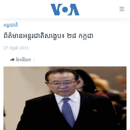
ភ្ជាប់​
ទៅ​
គេហទំព័រ​
អន្តរជាតិ
កម្ពុជា
ទាក់ទង
ព័ត៌មាន​អន្តរជាតិ​សង្ខេប៖ ២៨ កក្កដា
រំលង​
អន្តរជាតិ
និង​
27 កក្កដា 2011
អាមេរិក
ចូល​
ចែករំលែក
ទៅ​​
ចិន
ទំព័រ​
ហេឡូវីអូអេ
ព័ត៌មាន​​
តែ​
កម្ពុជាច្នៃប្រតិដ្ឋ
ម្តង
ព្រឹត្តិការណ៍ព័ត៌មាន
រំលង​
និង​
ទូរទស្សន៍ / វីដេអូ​
ចូល​
វិទ្យុ / ផតខាសថ៍
ទៅ​
ទំព័រ​
កម្មវិធីទាំងអស់