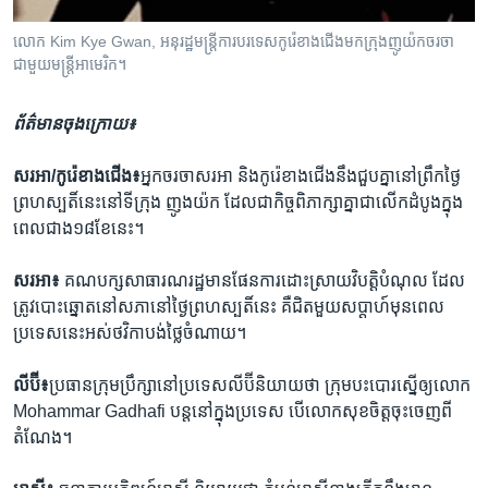
រចនា
សម្ព័ន្ធ​
Khmer English
លោក​ Kim Kye Gwan,​ អនុរដ្ឋមន្ត្រី​​ការ​បរទេស​​កូរ៉េ​ខាង​ជើង​​មកក្រុង​ញូយ៉ក​ចរចា​
រំលង​
ជាមួយ​មន្ត្រី​អាមេរិក។
និង​
បណ្តាញ​សង្គម
ចូល​
ព័ត៌មានចុងក្រោយ៖
ទៅ​
កាន់​
សរអា/កូរ៉េខាងជើង៖
អ្នក​ចរចា​សរអា​ និង​កូរ៉េខាងជើង​នឹង​ជួប​គ្នា​នៅ​ព្រឹក​ថ្ងៃ​
ទំព័រ​
ភាសា
ព្រហស្បតិ៍​នេះ​នៅ​ទីក្រុង​ ញូងយ៉ក​ ដែល​ជាកិច្ច​ពិភាក្សា​គ្នា​ជាលើក​ដំបូង​ក្នុង
ស្វែង​
ពេល​ជាង​១៨​ខែ​នេះ។
រក
សរអា៖
គណបក្ស​សាធារណរដ្ឋ​មានផែនការ​ដោះស្រាយ​វិបត្តិ​បំណុល​ ដែល
ត្រូវ​បោះឆ្នោត​នៅសភា​នៅថ្ងៃ​ព្រហស្បតិ៍នេះ​ គឺ​ជិត​មួយសប្តាហ៍​មុនពេល​
ប្រទេស​នេះ​អស់​ថវិកា​បង់ថ្លៃ​ចំណាយ។
លីប៊ី៖
ប្រធាន​ក្រុម​ប្រឹក្សា​នៅ​ប្រទេស​លីប៊ី​និយាយ​ថា ​ក្រុម​បះបោរ​ស្នើឲ្យ​លោក​
Mohammar Gadhafi ​បន្តនៅ​ក្នុងប្រទេស​ បើលោក​សុខចិត្ត​ចុះចេញ​ពី
តំណែង។