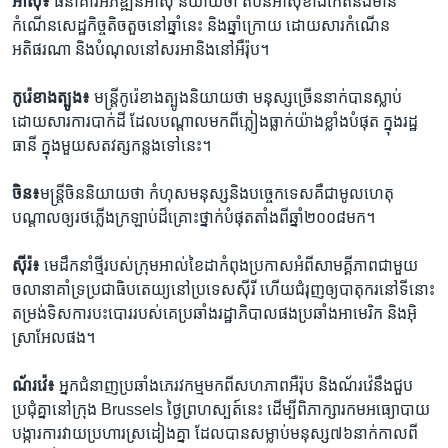
អាស៊ី៖
ធនាគារ​អភិឌ្ឍន៍អាស៊ី​ និយាយ​ថា ​តំបន់​អាស៊ី​ខាងកើត​នឹង​មាន​
កំណើន​សេដ្ឋកិច្ច​តិចតួច​នៅឆ្នាំ​នេះ​ និងឆ្នាំ​ក្រោយ ​ដោយសារ​កំណើន​
អតិផរណា​ និង​បំណុល​នៅ​សរអា​និង​នៅ​អឺរ៉ុប។
កូរ៉េ​ខាងត្បូង៖
មន្ត្រីកូរ៉េ​ខាងត្បូង​និយាយ​ថា ​មនុស្ស​ច្រើននាក់​បានស្លាប់​
ដោយសារ​ការ​បាក់​ដី ​ដែល​បណ្តាល​មកពី​ភ្លៀងធ្លាក់​យ៉ាងខ្លាំង​បំផុត​ ក្នុង​រដ្ឋ
ធានី ក្នុង​មួយ​សតវត្ស​កន្លង​ទៅនេះ។
ចិន៖
មន្ត្រីចិន​និយាយ​ថា​ កំហុស​មនុស្ស​និង​បច្ចេកទេស​គឺ​ជាមូលហេតុ​
បណ្តាល​ឲ្យរថភ្លើង​ក្រឡាប់​ដ៏គ្រោះថ្នាក់​បំផុត​តាំងពី​ឆ្នាំ​២០០៨​មក។
ស៊ីរ៉៖
មេដឹកនាំថ្មី​របស់​ក្រុម​អាល់​ខៃដា​កំពុង​ប្រកាស​អំពី​សាមគ្គីភាព​ជាមួយ​
ចលានា​គាំទ្រ​ប្រជាធិបតេយ្យ​នៅ​ប្រទេស​ស៊ីរី​ ហើយ​ជំរុញ​ឲ្យ​បាតុករ​នៅ​ទីនោះ​
តម្រង់​ទិស​ការ​បះបោរ​របស់​គេ​ប្រឆាំង​រដ្ឋាភិបាល​ផង​ប្រឆាំង​អាមេរិក និង​អ៊ិ
ស្រាអែល​ផង។
ណ័រវ៉េ៖
អ្នកជំនាញ​ប្រឆាំង​ភេរវកម្ម​មកពីសហភាព​អឺរ៉ុប ​និង​ណ័រវ៉េ​នឹង​ជួប​
ប្រជុំគ្នា​នៅក្រុង​ Brussels ​ថ្ងៃព្រហស្បត៍​នេះ​ ដើម្បីពិភាក្សា​រក​មអធ្យោបាយ​
បង្ការ​ការវាយ​ប្រហារ​ស្រដៀង​គ្នា​ ដែលបាន​សម្លាប់​មនុស្ស​៧៦​នាក់​កាលពី​