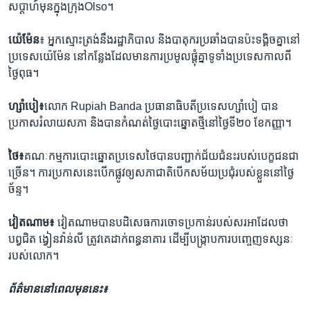
សប្តាហ៍​មុន​ក្នុង​ក្រុង​Olso។
យ៉េម៉ែន
៖ អ្នកស្មោះ​ត្រង់នឹង​រដ្ឋាភិបាល​ និង​បាតុករ​ប្រឆាំង​បាន​ប៉ះ​ទង្គិចគ្នា​នៅ​
ប្រទេស​យ៉េម៉ែន​ នៅ​កន្លែងដែល​មាន​ការ​ប្រមូល​ផ្តុំគ្នា​ទូទាំង​ប្រទេស​កាល​ពី
ថ្ងៃពុធ។
ហ្សាំបៀ៖
លោក ​Rupiah Banda ​ប្រធានាធិបតី​ប្រទេស​ហ្សាំបៀ ​បាន​
ប្រកាស​រំលាយ​សភា​ និង​បានកំណត់​ថ្ងៃបោះ​ឆ្នោត​ថ្មី​នៅថ្ងៃទី​២០​ ខែកញ្ញា។
ថៃ៖
គណៈ​កម្មការ​បោះឆ្នោត​ប្រទេស​ថៃ​បាន​បញ្ជាក់​ជ័យ​ជំនះ​របស់​បេក្ខជន​ជា
ច្រើន។​ ការប្រកាស​នេះបើក​ផ្លូវ​ឲ្យសភា​ជាតិ​បើកសម័យ​ប្រជុំរបស់​ខ្លួន​នៅ​ថ្ងៃ
ច័ន្ទ។
វៀតណាម៖
វៀតណាម​បាន​បដិសេធ​ការ​ចោទ​ប្រកាន់​របស់​សរអា​ដែល​ថា​
បព្វជិត​ ង្វៀនវ៉ាន់លី ​ត្រូវគេ​ដាក់ពន្ធនាគារ​ ដើម្បី​បង្ក្រាប​ការ​បញ្ចេញ​ទស្សនៈ​
របស់​លោក។
ព័ត៌មាននៅពេលមុននេះ៖