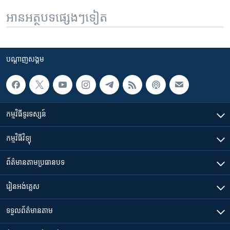
អានអត្ថបទផ្សេងៗទៀត
បណ្តាញ​សង្គម
កម្មវិធី​ទូរទស្សន៍
កម្មវិធី​វិទ្យុ
ព័ត៌មាន​តាមប្រធានបទ​
រៀន​​អង់គ្លេស
ទទួល​ព័ត៌មាន​តាម