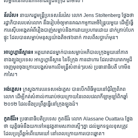
សម្អាត​នៅ​តំបន់​ភាគ​ខាង​ត្បូង​ទីក្រុង ដាម៉ាស។
ន័រវ៉េស៖
នាយក​រដ្ឋមន្ដ្រី​ប្រទេស​ន័រវ៉េស ​លោក ​Jens ​Stoltenberg ​ថ្លែង​ថា
រដ្ឋាភិបាល​របស់​លោក ​នឹង​រៀបចំ​ឲ្យ​មាន​គណកម្មការ​អចិន្ដ្រៃយ​មួយ ​ដើម្បី​ធ្វើ
ការ​ស៊ើប​អង្កេត​អំពី​រឿង​បាញ់​សម្លាប់​និង​ការ​វាយ​ប្រហារ​ដោយ ​ដាក់​គ្រាប់​បែក​
ផ្ទុះ​ ដែល​បាន​សម្លាប់​មនុស្ស​យ៉ាងតិច​៧៦​នាក់ ​កាល​ពី​សប្ដាហ៍​មុន។
អាហ្វហ្គានីស្ថាន៖
អត្ដឃាតជន​ម្នាក់​បាន​សម្លាប់​អភិបាល​ក្រុង​មួយ​នៅ​ភាគ​
ខាង​ត្បូង​ប្រទេស​ អាហ្វហ្គានីស្ថាន ​នៃ​ទី​ក្រុង ​កានដាហារ ​ដែល​ជា​ឃាតកម្ម​ដ៏
ចេញ​មុខ​ចុង​ក្រោយ​បង្អស់​មក​លើ​មន្ដ្រី​សំខាន់​ៗ​របស់​ ប្រធានាធិបតី ​ហាមីឌ ​
កាសៃ។
អង់គ្លេស៖
ក្រសួង​ការបរទេស​អង់គ្លេស ​បាន​បើក​ពិធី​មូយ​នៅ​ជុំវិញ​ពិភព​
លោក​ ដើម្បី​កត់​សំគាល់​ការ​រាប់​ថយ​ក្រោយ​នៃ​ពេល​វេលា​កីឡា​អូឡាំពិក​ឆ្នាំ​
២០១២ ​ដែល​នឹង​ប្រព្រឹត្ដ​ធ្វើ​នៅក្រុង​ឡុងដ៍។
កូតឌីវ័រ៖
ប្រធានាធិបតិ​ប្រទេស ​កូតឌីវ័រ​ លោក ​Alassane ​Ouattara ​ថ្លែង​
ថា​ យុត្ដិធម៌​នឹង​យក​ទៅ​អនុវត្ដ​តាម​សភាព​ស្មើៗ​គ្នា​ ដល់​អ្នក​ទទួល​ខុស​ត្រូវ ​
ដែល​ប្រព្រឹត្ដ​អំពើ​ឃោរឃៅ ​នៅ​ពេល​ក្រោយ​ការ​បោះឆ្នោត។