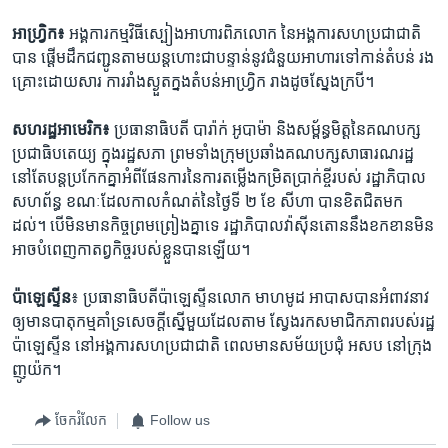
អាហ្វ្រិក៖
អង្គការ​កម្មវិធី​ស្បៀង​អាហារ​ពិភ​លោក នៃ​អង្គការ​សហប្រជាជាតិ ​
បាន​ ផ្ដើម​ដឹក​ជញ្ជូន​តាម​យន្ដហោះ​ជា​បន្ទាន់​នូវ​ជំនួយ​អាហារ​ទៅ​កាន់​តំបន់​ រង
គ្រោះ​ដោយសារ ​ការ​រាំងស្ងួត​ក្នង​តំបន់​អាហ្វ្រិក​ រាង​ដូច​ស្នែង​ក្របី។
សហរដ្ឋ​អាមេរិក៖
ប្រធានាធិបតី បារ៉ាក់ អូបាម៉ា និង​សម្ព័ន្ធមិត្ដ​នៃ​គណបក្ស​
ប្រជាធិបតេយ្យ​ ក្នុង​រដ្ឋសភា ព្រម​ទាំង​ក្រុម​ប្រឆាំង​គណបក្ស​សាធារណរដ្ឋ
នៅ​តែ​បន្ដ​ប្រកែក​គ្នា​អំពី​ផែនការ​នៃ​ការ​តម្លើង​កម្រិត​ប្រាក់​ខ្ចី​របស់ ​រដ្ឋាភិបាល​
សហព័ន្ធ ខណៈ​ដែល​កាល​កំណត់នៃថ្ងៃទី ២ ខែ សីហា បានខិត​ជិតមក​
ដល់។ បើ​មិន​មាន​កិច្ច​ព្រមព្រៀង​គ្នា​ទេ រដ្ឋាភិបាល​វ៉ាស៊ីនតោន​នឹង​ខកខាន​មិន​
អាច​បំពេញ​កាតព្វកិច្ច​របស់​ខ្លួន​បាន​ឡើយ។
ប៉ាឡេស្ទីន
៖ ប្រធានាធិបតី​ប៉ាឡេស្ទីន​លោក មាហមូដ អាបាស​បាន​អំពាវនាវ​
ឲ្យ​មាន​បាតុកម្ម​គាំទ្រ​សេចក្ដី​ស្នើ​មួយ​ដែល​តាម​ ស្វែង​រក​សមាជិកភាព​របស់រដ្ឋ​
ប៉ាឡេស្ទីន នៅ​អង្គការ​សហប្រជាជាតិ ពេល​មាន​សម័យ​ប្រជុំ អសប នៅ​ក្រុង​
ញូយ៉ក។
ចែករំលែក
Follow us