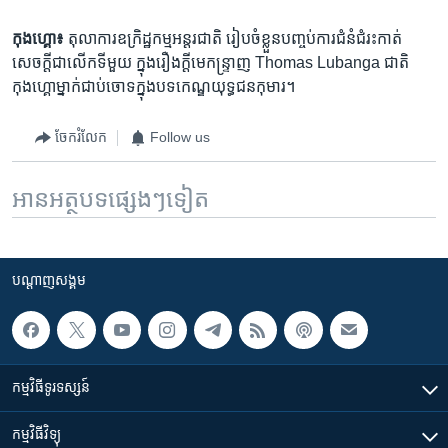
កុងហ្គោ៖
តុលាការឧក្រិដ្ឋកម្ម​អន្ដរជាតិ​ រៀបចំ​ខ្លួន​បញ្ចប់​ការ​ជំនំជំរះ​កាត់​
សេចក្ដី​ជា​លើក​ទី​មួយ​ ក្នុង​រឿង​ក្ដី​មេកន្ទ្រាញ​ Thomas Lubanga​ ជាតិ​
កុងហ្គោ​ម្នាក់​ជាប់​ចោទ​ក្នុង​បទ​កេណ្ឌ​យុទ្ធ​ជន​កុមារ​។
ចែករំលែក
Follow us
អានអត្ថបទផ្សេងៗទៀត
បណ្តាញ​សង្គម
កម្មវិធី​ទូរទស្សន៍
កម្មវិធី​វិទ្យុ