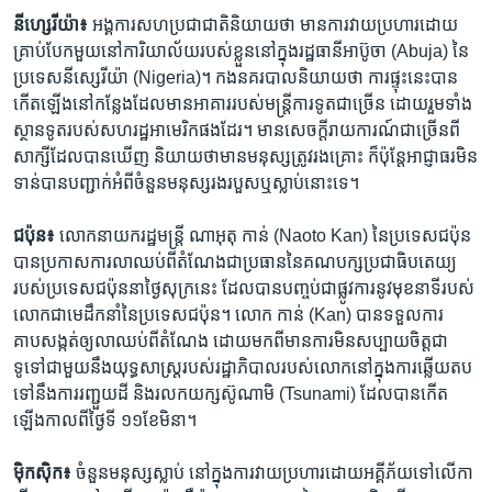
នីហ្សេរីយ៉ា៖
អង្គការ​សហប្រជាជាតិ​និយាយ​ថា​ មាន​ការវាយប្រហារ​ដោយ​
គ្រាប់​បែក​មួយ​នៅ​ការិយាល័យ​របស់​ខ្លួន​នៅក្នុង​រដ្ឋធានី​អាប៊ូចា​ (Abuja)​ នៃ​
ប្រទេស​នីស្សេរីយ៉ា (Nigeria)។​ កង​នគរបាល​និយាយ​ថា​ ការ​ផ្ទុះ​នេះ​បាន​
កើតឡើង​នៅ​កន្លែង​ដែល​មាន​អាគាររបស់​មន្រ្តី​ការទូត​ជាច្រើន​ ដោយ​រួមទាំង​
ស្ថានទូត​របស់​សហរដ្ឋ​អាមេរិក​ផងដែរ។​ មាន​សេចក្តី​រាយការណ៍​ជា​ច្រើន​ពី​
សាក្សី​ដែល​បាន​ឃើញ​ និយាយ​ថា​មាន​មនុស្ស​ត្រូវ​រងគ្រោះ​ ក៏ប៉ុន្តែ​អាជ្ញាធរ​មិន
ទាន់​បាន​បញ្ជាក់​អំពី​ចំនួន​មនុស្ស​រងរបួស​ឬ​ស្លាប់​នោះទេ។
ជប៉ុន៖
លោក​នាយករដ្ឋមន្រ្តី​ ណាអុតុ កាន់ (Naoto Kan)​ នៃ​ប្រទេស​ជប៉ុន​
បាន​ប្រកាស​ការ​លា​ឈប់​ពី​តំណែង​ជា​ប្រធាន​នៃ​គណបក្ស​ប្រជាធិបតេយ្យ​
របស់​ប្រទេស​ជប៉ុន​នា​ថ្ងៃសុក្រ​នេះ​ ដែល​បាន​បញ្ចប់​ជា​ផ្លូវការ​នូវ​មុខនាទី​របស់​
លោក​ជា​មេដឹកនាំ​នៃ​ប្រទេស​ជប៉ុន។​ លោក​ កាន់ (Kan)​ បាន​ទទួល​ការ​
គាបសង្កត់​ឲ្យ​លា​ឈប់​ពី​តំណែង​ ដោយ​មកពី​មាន​ការ​មិន​សប្បាយចិត្ត​ជា
ទូទៅ​ជាមួយ​នឹង​យុទ្ធសាស្រ្ត​របស់​រដ្ឋាភិបាល​របស់​លោក​នៅ​ក្នុង​ការឆ្លើយតប​
ទៅនឹង​ការរញ្ជួយដី​ និង​រលក​យក្ស​ស៊ូណាមិ​ (Tsunami) ​ដែល​បាន​កើត
ឡើង​កាលពី​ថ្ងៃ​ទី​ ១១​ខែ​មិនា។
ម៉ិកស៊ិក៖
ចំនួន​មនុស្ស​ស្លាប់​ នៅ​ក្នុង​ការ​វាយប្រហារ​ដោយ​អគ្គីភ័យ​ទៅលើ​កា