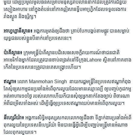
មួយ​ ដើម្បី​ប្រមូល​មូលធន​សម្រាប់​មនុស្ស​រាប់​លាន​នាក់​ដែល​ត្រូវ​ការ​ជំនួយ​
ស្បៀង​អាហារ​ នៅ​ក្នុង​តំបន់​នៅ​ភាគឦសាន​ទ្វីបអាហ្វ្រិក​ដែល​ទទួល​រង​ការ​
រាំង​ស្ងួត ​និង​ទុរ្ភិក្ស។
អាហ្វហ្គានីស្ថាន៖
អង្គការ​អូតង់​ឲ្យដឹង​ថា​ គ្រាប់​បែក​បង្កប់​តាម​ផ្លូវ​ បាន​សម្លាប់​
យុទ្ធជន​របស់​ខ្លួន​បី​នាក់​នៅ​ប្រទេស​នេះ។
ប៉ាគីស្ថាន៖
ក្រុម​មន្ដ្រី​ប៉ាគីស្ថាន​បដិសេធ​សេចក្ដី​រាយការណ៍​ថា​ជនជាតិ​
អាមេរិកាំង​ម្នាក់​ដែល​ត្រូវ​បាន​ចាប់​ពង្រត់​នៅ​ទីក្រុង​Lahore​ ស្ថិត​នៅ​ភាគ​ខាង​
កើត​នៃ​ប្រទេស​នេះ​ត្រូវ​បាន​គេ​សង្គ្រោះ​ហើយ។
ឥណ្ឌា៖
លោក​ Manmohan Singh ​ នាយក​រដ្ឋមន្ដ្រី​នៃ​ប្រទេស​ឥណ្ឌា​កំពុង​
តែ​សុំ​ឲ្យ​សកម្មជន​ប្រឆាំង​អំពើ​ពុក​រលួយដែល​មាន​ឈ្មោះ​ល្បី​ ឲ្យ​បញ្ចប់​កូដកម្ម​
អត់​អាហារ​១០​ថ្ងៃ​ របស់​លោក​ហើយ​ក៏​បាន​សុំ​ឲ្យ​អ្នក​តាក់​តែង​ច្បាប់​ ពិចារណា​
អំពី​ជម្រើស​ទាំង​អស់​ ដើម្បី​ធ្វើ​ឲ្យ​ប្រទេស​ឥណ្ឌា​ឈប់​មាន​អំពើ​ពុក​រលួយ។
នីហ្សេរីយ៉ា៖
អង្គការ​សិទ្ធិ​មនុស្ស​សកលលោក​ឲ្យដឹង​ថា ​ទីភ្នាក់ងារ​ប្រឆាំង​អំពើ​
ពុករលួយ​នៃ​ប្រទេស​នីហ្សេរីយ៉ា​ មិន​បាន​ធ្វើ​អ្វី​ដើម្បី​បញ្ឈប់​មន្ដ្រី​មាន​អំណាច​
ដែល​ពុក​រលួយ​ទេ។