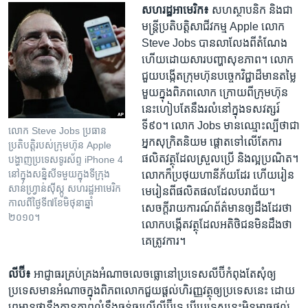
សហរដ្ឋ​អាមេរិក៖
សហស្ថាបនិក ​និងជា​
មន្ដ្រី​ប្រតិបត្ដិ​សាជីវកម្ម​ Apple​ លោក​
Steve Jobs​ បាន​លា​លែង​ពី​តំណែង​
ហើយ​ដោយ​សារ​បញ្ហា​សុខភាព។ លោក​
ជួយ​បង្កើត​ក្រុមហ៊ុន​បច្ចេក​វិជ្ជា​ដ៏​មាន​តម្លៃ​
មួយ​ក្នុង​ពិភព​លោក​ ក្រោយ​ពី​ក្រុម​ហ៊ុន​
នេះ​ហៀប​តែ​នឹង​រលំនៅ​ក្នុង​ទសវត្សរ៍​
ទី៩០។ លោក​ Jobs​ មាន​ឈ្មោះ​ល្បី​ថា​ជា​
លោក Steve Jobs ប្រធាន​
អ្នក​សុក្រិតនិយម​ ផ្ដោត​ទៅ​លើ​តែ​ការ​
ប្រតិបត្តិ​របស់​ក្រុមហ៊ុន Apple
ផលិត​វត្ថុ​ដែល​ស្រួល​ប្រើ ​និង​ល្អ​ប្រណិត។​
បង្ហាញ​ប្រទេស​ទូរស័ព្ទ iPhone 4
នៅក្នុង​សន្និសីទ​មួយ​ក្នុង​ទី​ក្រុង​
លោក​ក៏​ប្រថុយ​ហានីភ័យ​ដែរ ហើយ​រៀន​
សាន់ហ្វ្រាន់ស៊ីស្កូ សហរដ្ឋ​អាមេរិក​
មេរៀន​ពី​ផលិតផល​ដែល​បរាជ័យ។
កាល​ពី​ថ្ងៃ​ទី​៧​ខែ​មិថុនា​ឆ្នាំ​
សេចក្ដី​រាយ​ការណ៍​ព័ត៌មាន​ឲ្យ​ដឹង​ដែរ​ថា ​
២០១០។
លោក​បង្កើត​វត្ថុ​ដែល​អតិថិជន​មិន​ដឹង​ថា​
គេ​ត្រូវការ។
លីប៊ី៖
អាជ្ញាធរ​គ្រប់គ្រង​អំណាច​លេច​ធ្លោ​នៅ​ប្រទេស​លីប៊ី​កំពុងតែ​សុំ​ឲ្យ​
ប្រទេស​មាន​អំណាច​ក្នុង​ពិភពលោកជួយ​ផ្ដល់​ហិរញ្ញវត្ថុ​ឲ្យ​ប្រទេស​នេះ ​ដោយ​
ព្រមាន​ថា​នឹងគ្មាន​ភាព​លំនឹងធ្ងន់ធ្ងរ​លើលីប៊ី​ទេ​ បើ​ប្រទេស​នេះ​មិន​អាច​ផ្ដល់​