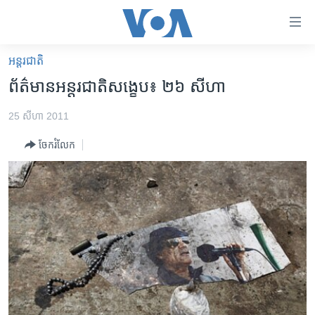
ភ្ជាប់​
ទៅ​
គេហទំព័រ​
អន្តរជាតិ
កម្ពុជា
ទាក់ទង
ព័ត៌មាន​អន្តរជាតិ​សង្ខេប៖ ២៦ សីហា
រំលង​
អន្តរជាតិ
និង​
25 សីហា 2011
អាមេរិក
ចូល​
ចែករំលែក
ទៅ​​
ចិន
ទំព័រ​
ហេឡូវីអូអេ
ព័ត៌មាន​​
តែ​
កម្ពុជាច្នៃប្រតិដ្ឋ
ម្តង
ព្រឹត្តិការណ៍ព័ត៌មាន
រំលង​
និង​
ទូរទស្សន៍ / វីដេអូ​
ចូល​
វិទ្យុ / ផតខាសថ៍
ទៅ​
ទំព័រ​
កម្មវិធីទាំងអស់