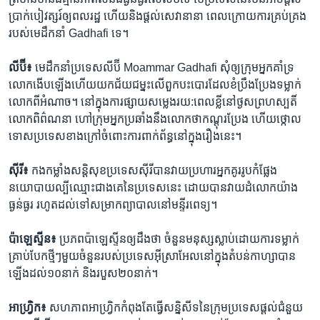
ប្រាក់​បៀវត្សរ៍​ឲ្យពលរដ្ឋ​ ហើយ​និង​ផ្ដល់​សេវា​នានា ពេល​ក្រោយ​ការ​គ្រប់​គ្រង​
របស់​មេដឹកនាំ​ Gadhafi​ ទេ។
លីប៊ី​៖
មេដឹកនាំ​ប្រទេស​លីប៊ី​ Moammar Gadhafi​ សុំ​ឲ្យ​ក្រុម​អ្នក​គាំ​ទ្រ​
លោក​ងើប​ឡើងហើយ​យក​ជ័យជម្នះ​លើ​ពួក​បះបោរ​ដែល​ខំ​ប្រឹង​ប្រែង​ទម្លាក់​
លោក​ពី​អំណាច។ នៅ​ក្នុង​ការ​ផ្សាយ​សម្លេង​រយ:​ពេល​ខ្លី​នៅ​ថ្ងស​ព្រហស្បតិ៍​
លោក​ពិព៌ណនា​ ហៅ​ក្រុម​អ្នក​ប្រឆាំង​នឹង​លោក​ថា​កណ្ដុរ​ប្រែង​ ហើយ​ថ្កោល​
ទោស​ប្រទេស​ខាង​ក្រៅ​ចំពោះ​ការ​ពាក់ព័ន្ធ​នៅ​ក្នុង​រឿង​នេះ។
ស៊ីរី​៖
កងកម្លាំង​សន្ដិសុខប្រទេស​ស៊ីរី​បាន​វាយ​ប្រហារ​អ្នក​គូរ​រូប​កំផ្លែង​
នយោបាយ​ល្បី​ឈ្មោះ​ជាង​គេ​នៃ​ប្រទេស​នេះ​ ដោយ​បាន​វាយ​ដំ​លោកយ៉ាង​
ធ្ងន់​ធ្ងរ​ រហូត​ដល់​ទៅសម្រាក​ព្យាបាល​នៅ​មន្ទីរ​ពេទ្យ។
ប៉ាឡេស្ទីន៖
ប្រភព​ប៉ាឡេស្ទីន​ឲ្យដឹង​ថា​ ចំនួន​មនុស្ស​ស្លាប់​ដោយ​ការ​ទម្លាក់​
គ្រាប់​បែក​ថ្មីៗ​មួយ​ចំនួន​របស់​ប្រទេស​អ៊ីស្រាអែល​នៅ​ក្នុង​តំបន់​កាហ្សា​បាន​
ឡើង​ដល់​១០​នាក់ និង​របួស២០​នាក់។
អាហ្វ្រិក៖
សហភាព​អាហ្វ្រិក​កំពុង​តែ​ធ្វើ​សន្និសីទ​នៃ​ក្រុម​ប្រទេស​ផ្ដល់​ជំនួយ​