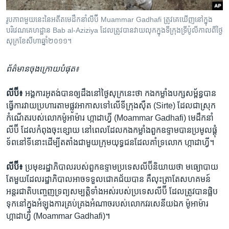
រចនា
សម្ព័ន្ធ​
Khmer English
រូបភាព​មួយ​នេះ​​នៃ​អតីត​មេដឹកនាំ​លីប៊ី​ Muammar Gadhafi ត្រូវ​គេ​ឃើញ​នៅ​ក្នុង​
រំលង​
បរិវេណ​គេហដ្ឋាន​ Bab al-Aziziya ដែល​ត្រូវ​បាន​វាយលុក​ក្នុង​ទី​ក្រុង​ទ្រីប៉ូលី​កាល​ពី​ថ្ងៃ​
និង​
សុក្រ​ខែ​សីហា​ឆ្នាំ​២០១១។
បណ្តាញ​សង្គម
ចូល​
ទៅ​
ព័ត៌មាន​ចុងក្រោយ​បំផុត៖
កាន់​
ទំព័រ​
ភាសា
លីប៊ី៖
អង្គការ​អូតង់​បាន​ឲ្យ​ដឹងនៅ​ថ្ងៃ​សុក្រ​នេះ​ថា​ កង​កម្លាំង​បក្ស​សម្ព័ន្ធ​បាន​
ស្វែង​
ធ្វើការ​វាយប្រហារ​តាម​ផ្លូវ​អាកាស​ទៅ​លើ​ទីក្រុង​ស៊ឺត​ (Sirte)​ ដែល​ជា​ស្រុក
រក
កំណើត​របស់​លោក​ម៉ូអាម៉ារ ហ្កាដាហ្វី (Moammar Gadhafi) មេដឹកនាំ​
លីប៊ី​ ដែល​កំពុង​ចុះខ្សោយ​ នៅពេល​ដែល​កងកម្លាំង​ពួកឧទ្ទាមបាន​ប្រមូលផ្តុំ​
ទ័ព​នៅ​ទីនោះ​ដើម្បី​តតាំងជាមួយ​ក្រុម​យុទ្ធជន​ដែល​គាំទ្រ​លោក​ ហ្កាដាហ្វី។
លីប៊ី៖
ប្រមុខ​រដ្ឋាភិបាល​របស់​ពួកឧទ្ទាម​ប្រទេស​លីប៊ី​និយាយ​ថា​ មធ្យោបាយ​
តែមួយដែល​រដ្ឋាភិបាល​អាច​ទទួល​ជោគជ័យ​បាន​ គឺ​លុះត្រាតែ​សហគមន៍​
អន្តរជាតិ​បញ្ចេញ​ទ្រព្យសម្បត្តិ​ទាំងអស់​របស់​ប្រទេស​លីប៊ី​ ដែល​ត្រូវបាន​ផ្អិប
ទុក​នៅ​ក្នុងអំឡុង​ការគ្រប់គ្រង​អំណាច​របស់​លោក​វរសេនីយឯក​ ម៉ូអាម៉ារ​
ហ្កាដាហ្វី​ (Moammar Gadhafi)។