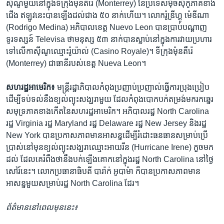
ស៊ីណូ​មួយ​នៅក្នុង​ទីក្រុង​ម៉ុនតឺរ៉េ​ (Monterrey)​ នៃ​ប្រទេស​ម៉ិចស៊ីកូ​ភាគ​ខាង
ជើង​ ឥឡូវ​នេះ​បាន​ឡើង​ដល់​ជាង​ ៥០​ នាក់​ហើយ។​ លោក​រ៉ូឌ្រីហ្គូ​ ម៉េឌីណា​
(Rodrigo Medina) អភិបាល​ខេត្ត​ Nuevo Leon​ បាន​ប្រាប់​បណ្តាញ​
ទូរទស្សន៍​ Televisa​ ថា​មនុស្ស​ ៥៣​ នាក់​បាន​ស្លាប់​នៅ​ក្នុង​ការ​វាយប្រហារ​
ទៅលើ​កាស៊ីណូ​ឈ្មោះ​រ៉ូយ៉ាល់​ (Casino​ Royale)។​ ទីក្រុង​ម៉ុនតឺរ៉េ​
(Monterrey)​ ជា​ធានី​របស់​ខេត្ត​ Nueva Leon។
សហរដ្ឋ​អាមេរិក៖
មន្រ្តី​រដ្ឋាភិបាល​កំពុង​ប្រញាប់ប្រញាល់​ធ្វើ​ការ​ប្រុងប្រៀប​
ដើម្បី​ទប់ទល់​នឹង​ខ្យល់ព្យុះ​សង្ឃរា​មួយ​ ដែល​កំពុង​បោកបក់​តម្រង់​មករក​ឆ្នេរ​
សមុទ្រ​ភាគ​ខាងកើត​នៃ​សហរដ្ឋ​អាមេរិក។​ អភិបាល​រដ្ឋ​ North Carolina
រដ្ឋ​ Virginia​ រដ្ឋ​ Maryland​ រដ្ឋ​ Delaware​ រដ្ឋ​ New Jersey​ និង​រដ្ឋ​
New York​ បាន​ប្រកាស​ភាព​មាន​អាសន្ន​ដើម្បី​រំដោះ​ធនធាន​សម្រាប់​ប្រើ
ប្រាស់​នៅ​មុន​ខ្យល់ព្យុះ​សង្ឃរា​ឈ្មោះ​អាយរីន​ (Hurricane​ Irene) កួច​មក​
ដល់​ ដែល​គេ​រំពឹង​ថា​នឹង​បក់​ឡើង​គោក​នៅ​ក្នុង​រដ្ឋ​ North Carolina នៅ​ថ្ងៃ
សៅរ៍​នេះ។​ លោក​ប្រធានាធិបតី​ បារ៉ាក់​ អូបាម៉ា​ ក៏​បាន​ប្រកាស​ភាព​មាន​
អាសន្ន​មួយ​សម្រាប់​រដ្ឋ​ North Carolina ​ដែរ។
ព័ត៌មាន​នៅ​ពេល​មុន​នេះ៖