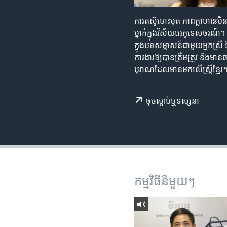
រចនា
សម្ព័ន្ធ​
ការតស៊ូមោះមុត ភាពក្លាហានមិនច
រំលង​
ម្នាក់ក្នុងវិស័យអេកូទេសចរណ៍
និង​
ក្នុងបទសម្ភាសន៍ជាមួយអ្នកស្រី 
ចូល​
ការងារឱ្យបានត្រឹមត្រូវ និងមា
ទៅ​
បុរាណដែលមានមកលើស្ត្រីខ្មែរ
កាន់​
ទំព័រ​
ស្វែង​
ចុច​​ស្តាប់​ឬ​ទស្សនា
រក
កម្មវិធី​នីមួយៗ