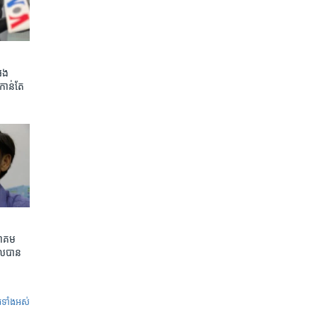
អេង
កាន់តែ​
ាគម​
ល​បាន​
ូ​ទាំង​អស់