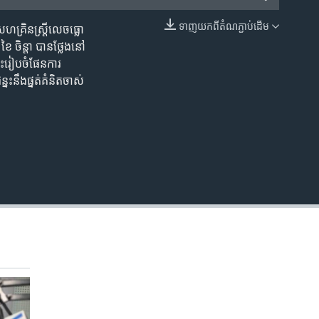
ទាញ​យក​ពី​តំណភ្ជាប់​ដើម
ហគ្រិនស្រ្តីលេចធ្លោ
EMBED
 ចិន្តា បានថ្លែងនៅ
ចេះរៀបចំផែនការ
នះនឹងផ្នត់គំនិតចាស់