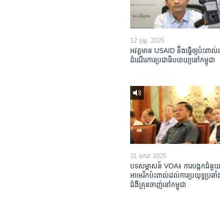
12 កុម្ភៈ 2025
អវត្តមាន USAID នឹងធ្វើឲ្យប៉ះពាល
ដំណើរការប្រជាធិបតេយ្យនៅកម្ពុជា
31 មករា 2025
បទសម្ភាសន៍ VOA៖ ការបង្កក​ជំនួយ
អាមេរិក​ប៉ះពាល់ដល់​ការប្រយុទ្ធ​ប្រឆាំង
ជំងឺ​គ្រុនចាញ់​នៅ​កម្ពុជា