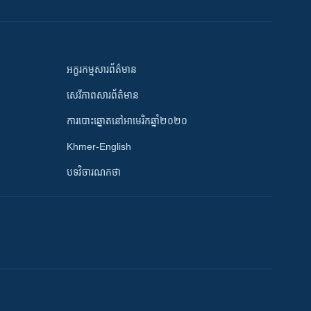
អក្ខរកម្មសារព័ត៌មាន
សេរីភាពសារព័ត៌មាន
ការបោះឆ្នោតនៅអាមេរិកឆ្នាំ២០២០
Khmer-English
បទវិចារណកថា