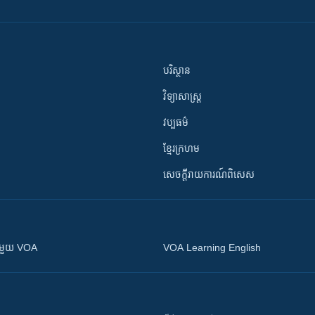
បរិស្ថាន
វិទ្យាសាស្រ្ត
វប្បធម៌
ខ្មែរក្រហម
សេចក្តីរាយការណ៍ពិសេស
ស​​ជាមួយ VOA
VOA Learning English