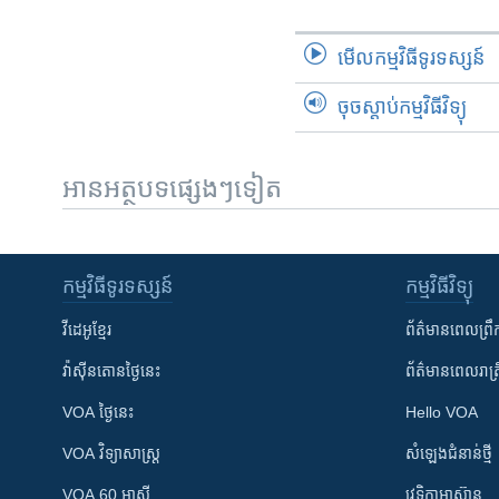
មើល​កម្មវិធី​ទូរទស្សន៍
ចុចស្តាប់កម្មវិធីវិទ្យុ
អានអត្ថបទផ្សេងៗទៀត
កម្មវិធី​ទូរទស្សន៍
កម្មវិធី​វិទ្យុ
វីដេអូ​ខ្មែរ
ព័ត៌មាន​ពេល​ព្រឹ
វ៉ាស៊ីនតោន​ថ្ងៃ​នេះ
ព័ត៌មាន​​ពេល​រាត្រ
VOA ថ្ងៃនេះ
Hello VOA
VOA ​វិទ្យាសាស្ត្រ
សំឡេង​ជំនាន់​ថ្មី
VOA 60 អាស៊ី
វេទិកា​អាស៊ាន