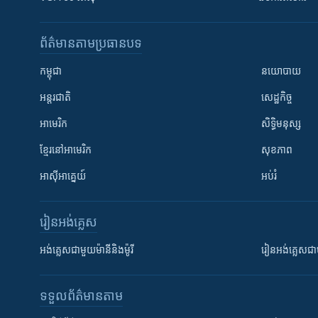
ព័ត៌មាន​តាមប្រធានបទ​
កម្ពុជា
នយោបាយ
អន្តរជាតិ
សេដ្ឋកិច្ច
អាមេរិក
សិទ្ធិមនុស្ស
ខ្មែរ​នៅអាមេរិក
សុខភាព
អាស៊ីអាគ្នេយ៍
អប់រំ
រៀន​​អង់គ្លេស
អង់គ្លេស​ជាមួយ​ម៉ានី​និង​ម៉ូរី
រៀន​​​​​​អង់គ្លេ
ទទួល​ព័ត៌មាន​តាម