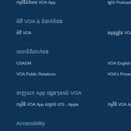
កម្មវិធី​ព័ត៌មាន VOA App
ស្តាប់ Podcas
អំពី​ VOA & ទំនាក់ទំនង
អំពី​ VOA
ធម្មនុញ្ញ​នៃ V
គេហទំព័រ​​ទាក់ទង
USAGM
VOA English
VOA Public Relations
VOA's Privac
ទាញយក​ App ផ្សេងៗ​របស់​ VOA
Khmer English
កម្មវិធី​ VOA App សម្រាប់ iOS - Apple
កម្មវិធី​ VOA
បណ្តាញ​សង្គម
Accessibility