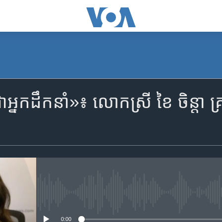
ព​ជា​​អ្នក​​ដឹកនាំ»៖ លោក​ស្រី ខៃ ចិន្តា 
No media source currently availa
0:00