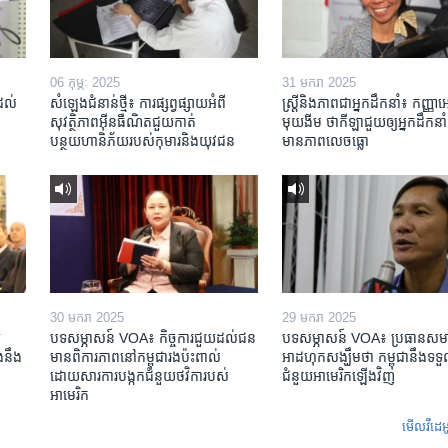
06 កុម្ភៈ 2025
31 មករា 2025
់ដល់
សំឡេងជំនាន់ថ្មី៖ ការផ្សព្វផ្សាយអំពី
ស្រ្តី​និង​ភាព​ជា​អ្នក​ដឹកនាំ៖ កញ្ញា​
សុវត្ថិភាពអ៊ីនធឺណិតជួយកាត់
មុយងីម ថា​កីឡា​ជួយឲ្យ​អ្នកដឹកនាំ​
បន្ថយហានិភ័យរបស់កុមារនិងយុវជន
មាន​ភាព​លេចធ្លោ
30 មករា 2025
29 មករា 2025
​
បទសម្ភាសន៍ VOA៖ កិច្ចការ​ជួយ​ដល់​ជន​
បទសម្ភាសន៍ VOA៖ ប្រធាន​សម
​នឹង​
មាន​ពិការភាព​នៅកម្ពុជា​រង​ប៉ះពាល់​
អាដហុក​សង្ឃឹម​ថា កម្ពុជា​នឹង​ទទួ
ដោយសារ​ការ​បង្កក​ជំនួយ​ថវិកា​របស់​
ជំនួយ​អាមេរិក​ឡើងវិញ
អាមេរិក
មើល​វីដេអ