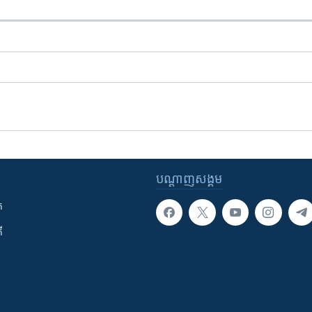
បណ្តាញ​សង្គម
ក
ី