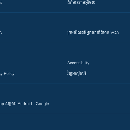
ts
ព័ត៌មាន​តាម​អ៊ីមែល
OA
ក្រម​​​សីលធម៌​​​អ្នក​​​សារព័ត៌មាន VOA
Accessibility
y Policy
វិទ្យុ​អាស៊ី​សេរី
 App សម្រាប់ Android - Google