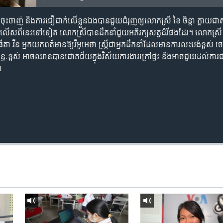
ុះចាញ់ និងការជឿជាក់លើខ្លួនឯងបាន​ជួយជំរុញឲ្យលោកស្រី ខៃ ចិន្តា ក្លាយជាស
។ លើសពីនេះទៅទៀត លោកស្រីបានដឹកនាំជួយអភិរក្សសត្វដំរីផងដែរ។ លោកស្រី ខៃ
ធីតា វីន អ្នកយកពត៌មានឱ្យវីអូអេថា ស្រ្តីជាអ្នកដឹកនាំដែលមានការលះបង់ខ្ពស់ 
នឆន្ទៈខ្ពស់ អាចឈានបានជោគជ័យក្នុងវិស័យការងារក្រៅផ្ទះ និងអាចជួយដល់ការជន្
៕