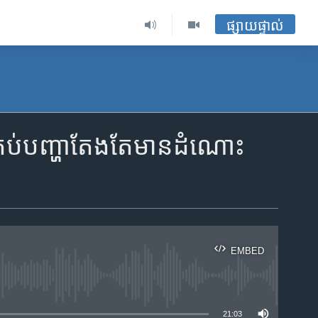
ផ្សាយផ្ទាល់
គ្រប់​​បញ្ហា​​តែងតែ​​​មាន​​ដំណោះ
EMBED
ble
21:03