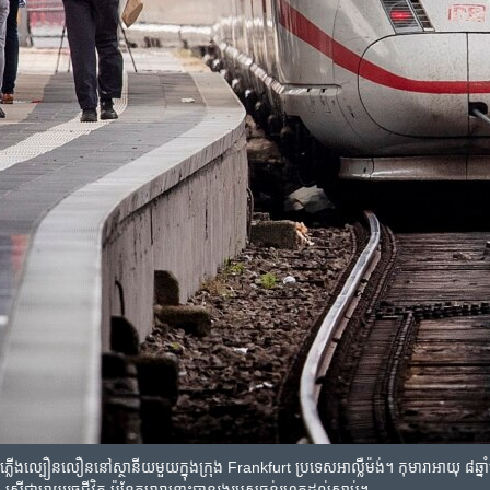
ត​រថភ្លើង​ល្បឿន​លឿន​នៅ​ស្ថានីយ​មួយ​ក្នុង​ក្រុង Frankfurt ប្រទេស​អាល្លឺម៉ង់។ កុមារា​អាយុ ៨​ឆ្នាំ​ម្នាក់​
ស្រ្តី​ជា​ម្តាយ​រួច​ជីវិត ប៉ុន្តែ​កុមារា​នោះ​បាន​រង​របួស​ធ្ងន់​រហូត​ដល់​ស្លាប់។