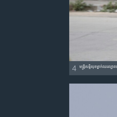
4
មន្រ្តី​សន្តិសុខ​ម្នាក់​ឈរ​ល្ប