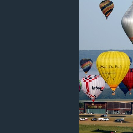
រចនា
សម្ព័ន្ធ​
រំលង​
និង​
ចូល​
ទៅ​
កាន់​
ទំព័រ​
ស្វែង​
រក