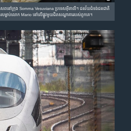
ីបុណ្យ​សព​នៅ​ក្រុង Somma Vesuviana ប្រទេស​អ៊ីតាលី។ ជនវ័យជំទង់​ជនជាតិ​
​ការ​ចាក់​សម្លាប់​លោក Mario នៅ​លើ​ផ្លូវ​មួយ​ជិត​សណ្ឋាគារ​របស់​ពួកគេ។