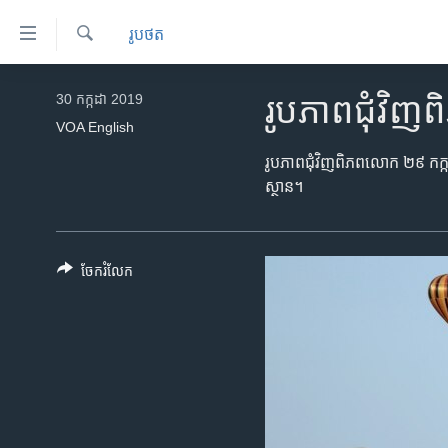
ភ្ជាប់​
រូបថត
ទៅ​
គេហទំព័រ​
ស្វែង​
កម្ពុជា
រក
30 កក្កដា 2019
រូបភាព​ជុំវ
ទាក់ទង
អន្តរជាតិ
VOA English
រំលង​
និង​
អាមេរិក
រូបភាព​ជុំវិញ​ពិភពលោក ២៩ កក្កដា
ចូល​
ស្ថាន។
ចិន
ទៅ​​
ទំព័រ​
ហេឡូវីអូអេ
ព័ត៌មាន​​
កម្ពុជាច្នៃប្រតិដ្ឋ
ចែករំលែក
តែ​
ម្តង
ព្រឹត្តិការណ៍ព័ត៌មាន
រំលង​
ទូរទស្សន៍ / វីដេអូ​
និង​
ចូល​
វិទ្យុ / ផតខាសថ៍
ទៅ​
កម្មវិធីទាំងអស់
ទំព័រ​