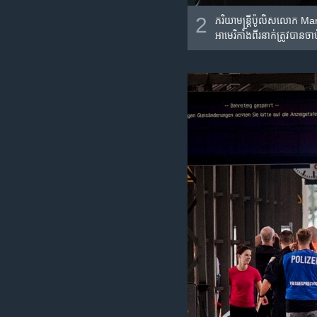
2
​ភរិយា​​មន្រ្តី​ប៉ូលិស​លោក
អាមេរិកាំង​ពីរ​នាក់​ត្រូវ​បាន​