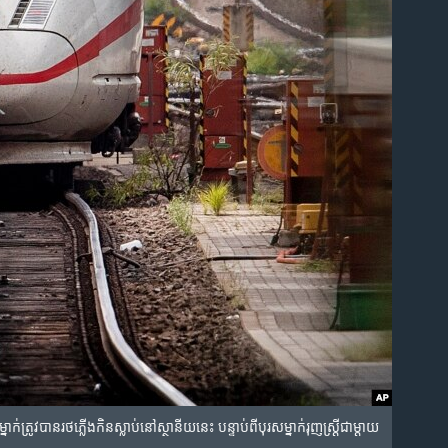
ត្រូវ​បាន​រថភ្លើង​កិន​ស្លាប់​នៅ​ស្ថានីយ​នេះ​ បន្ទាប់​ពី​បុរស​ម្នាក់​រុញ​ស្រ្តី​ជា​ម្តាយ