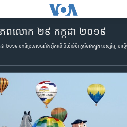
ិញ​ពិភពលោក ២៩ កក្កដា ២០១៩
 ២០១៩ មក​ពី​ប្រទេស​បារាំង អ៊ីតាលី មីយ៉ាន់ម៉ា កូរ៉េខាងត្បូង អេស្ប៉ាញ អាល្លឺម៉