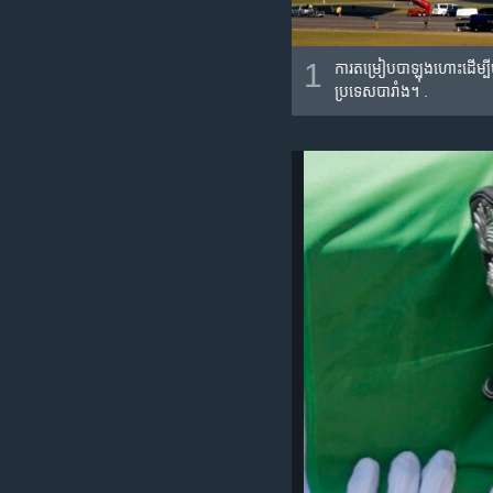
1
ការ​តម្រៀប​បាឡុងហោះ​ដើម្បី
ប្រទេស​បារាំង។ .