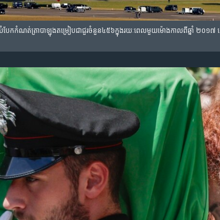
​បំបែក​កំណត់ត្រា​បាឡុង​តម្រៀប​ជា​ជួរ​ចំនួន​៤៥៦​ក្នុង​រយៈពេល​មួយ​ម៉ោង​កាល​ពី​ឆ្នាំ ​