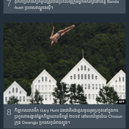
7
​តុកកែ​ប្រភេទ​ភឿក​មួយ​ត្រូវ​បាន​ប្រគល់​ឲ្យ​ក្រុម​អ្នក​អភិរក្សា​នៅ​ខេត្ត Banda
Aceh ប្រទេស​ឥណ្ឌូនេស៊ី។
8
កីឡាករ​លោត​ទឹក​ Gary Hunt ជនជាតិ​អង់គ្លេស​ចូលរួម​ប្រកួត​នៅ​ក្នុង​ការ​
ប្រកួត​ពានរង្វាន់​ផ្នែក​កីឡាលោត​ទឹក​ឆ្នាំ ២០១៩ នៅ​មហាវិទ្យាល័យ Chosun
ក្រុង Gwangju ប្រទេស​កូរ៉េខាងត្បូង។