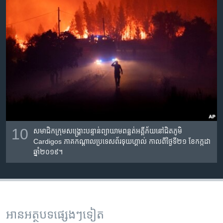
10
​សមាជិក​ក្រុម​សង្រ្គោះបន្ទាន់​ព្យាយាម​ពន្លត់​អគ្គីភ័យ​នៅ​ជិត​ភូមិ
Cardigos ភាគ​កណ្តាល​ប្រទេស​ព័រទុយហ្គាល់​ កាល​​ពី​ថ្ងៃ​ទី២១ ខែ​កក្កដា
ឆ្នាំ​២០១៩។
អានអត្ថបទផ្សេងៗទៀត