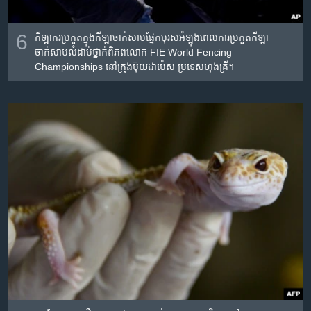
6
កីឡាករ​ប្រកួត​ក្នុង​កីឡាចាក់សាប​ផ្នែក​បុរស​អំឡុងពេល​ការ​ប្រកួត​កីឡា​
ចាក់សាប​លំដាប់ថ្នាក់​ពិភពលោក FIE World Fencing
Championships នៅ​ក្រុង​ប៊ុយដាប៉េស ប្រទេស​ហុងគ្រី។