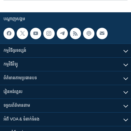
បណ្តាញ​សង្គម
កម្មវិធី​ទូរទស្សន៍
កម្មវិធី​វិទ្យុ
ព័ត៌មាន​តាមប្រធានបទ​
រៀន​​អង់គ្លេស
ទទួល​ព័ត៌មាន​តាម
អំពី​ VOA & ទំនាក់ទំនង