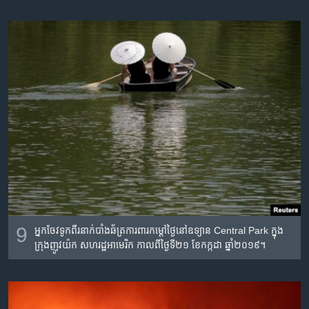
9
អ្នក​ចែវទូក​ពីរនាក់​បាំងឆ័ត្រ​ការពារ​កម្តៅថ្ងៃ​នៅ​ឧទ្យាន​ Central Park ក្នុង​
ក្រុង​ញូវយ៉ក​ សហរដ្ឋអាមេរិក កាល​ពី​ថ្ងៃ​ទី​២១ ខែ​កក្កដា ឆ្នាំ​២០១៩។