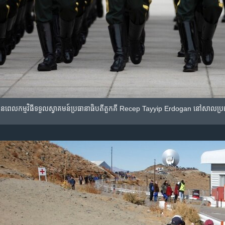
ន​មុន​ពេល​កម្មវិធី​ទទួល​ស្វាគមន៍​ប្រធានាធិបតី​តួកគី​ Recep Tayyip Erdogan នៅ​សាល​ប្រ