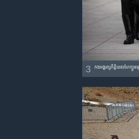
3
កង​អង្គរក្ស​កិត្តិយស​ហែក្បួ