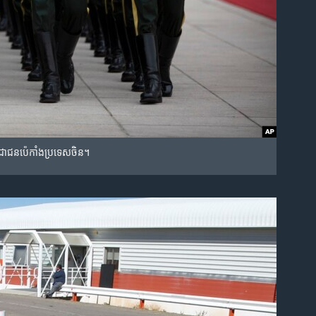
ជាជន​ប៉េកាំង​ប្រទេស​ចិន។