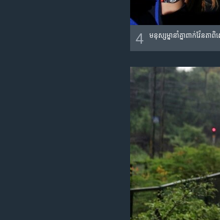
4
មនុស្ស​ម្នា​នាំ​គ្នា​ពាក់វ៉ែន​