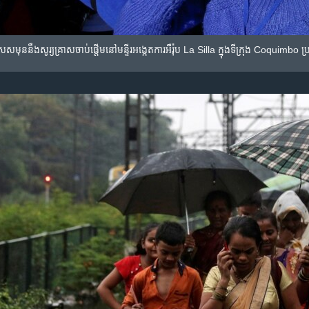
តា​ពិសេស​មុន​នឹងសូរ្យ​គ្រាស​ចាប់ផ្តើម​នៅ​មន្ទីរ​អង្កេត​ការ​អឺរ៉ុប La Silla ក្នុង​ទីក្រុង Coquimb