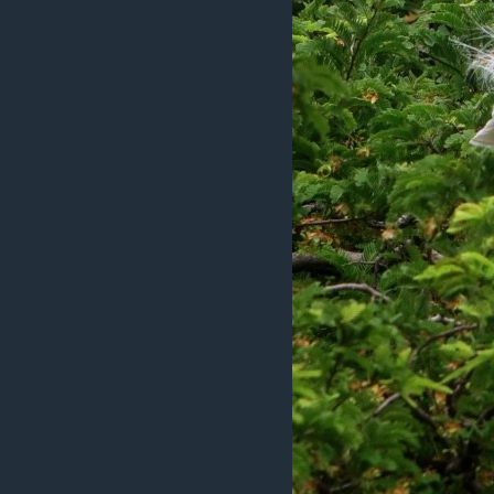
រចនា
សម្ព័ន្ធ​
រំលង​
និង​
ចូល​
ទៅ​
កាន់​
ទំព័រ​
ស្វែង​
រក