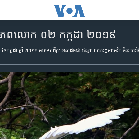
ញ​ពិភពលោក ០២​ កក្កដា ២០១៩
២​ ខែកក្កដា ឆ្នាំ ២០១៩ មាន​មកពី​ប្រទេស​ដូចជា ឥណ្ឌា សហរដ្ឋ​អាមេរិក ចិន បារ