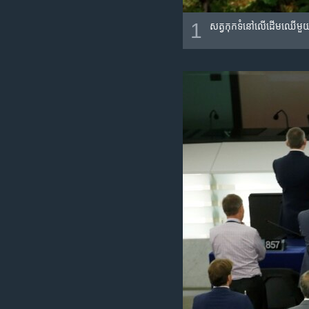
1
សត្វ​កុក​ទំ​នៅ​លើ​ដើមឈើ​មួយ