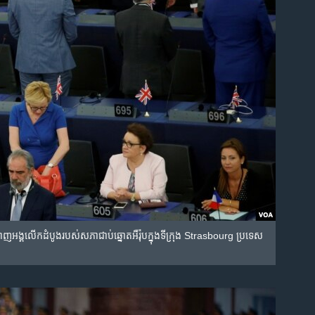
ញអង្គលើកដំបូងរបស់សភា​ជាប់ឆ្នោត​អឺរ៉ុបក្នុង​ទីក្រុង Strasbourg ប្រទេស​