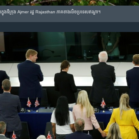
​ក្នុង​ទីក្រុង​ Ajmer រដ្ឋ Rajasthan ភាគ​ខាងលិច​ប្រទេស​ឥណ្ឌា។