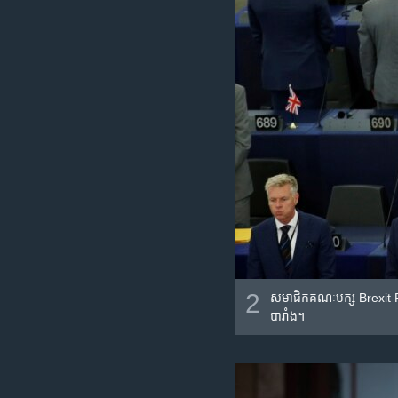
2
សមាជិក​គណៈបក្ស Brexit Part
បារាំង។