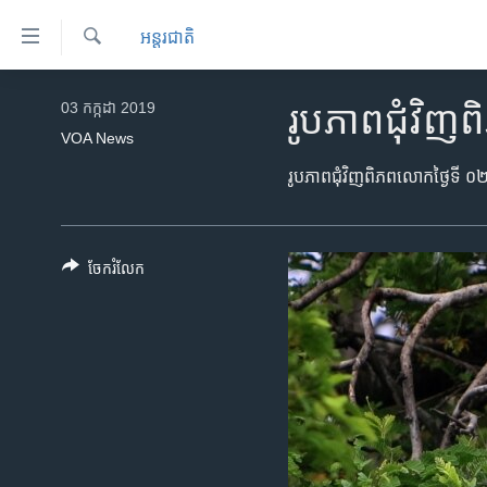
ភ្ជាប់​
អន្តរជាតិ
ទៅ​
គេហទំព័រ​
ស្វែង​
កម្ពុជា
រក
03 កក្កដា 2019
រូបភាព​ជុំវិ
ទាក់ទង
អន្តរជាតិ
VOA News
រំលង​
និង​
អាមេរិក
រូបភាព​ជុំវិញ​ពិភពលោកថ្ងៃទី ០
ចូល​
ចិន
ទៅ​​
ទំព័រ​
ហេឡូវីអូអេ
ចែករំលែក
ព័ត៌មាន​​
កម្ពុជាច្នៃប្រតិដ្ឋ
តែ​
ម្តង
ព្រឹត្តិការណ៍ព័ត៌មាន
រំលង​
ទូរទស្សន៍ / វីដេអូ​
និង​
ចូល​
វិទ្យុ / ផតខាសថ៍
ទៅ​
កម្មវិធីទាំងអស់
ទំព័រ​