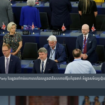
y បែរខ្នង​ទៅកាន់​សភា​​ពេល​ដែល​ភ្លេង​ជាតិ​សហភាព​អឺរ៉ុបកំពុង​ចាក់ អំឡុង​​សម័យប្រជុំពេ