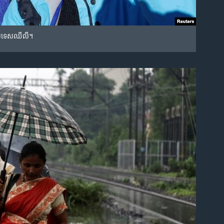
o ប្រទេស​ឈីលី។