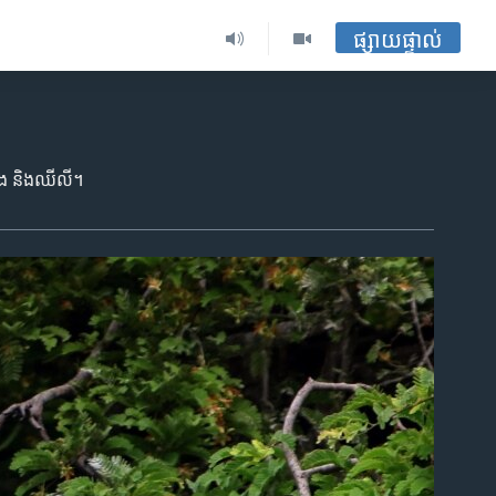
ផ្សាយផ្ទាល់
ាំង និង​ឈីលី។