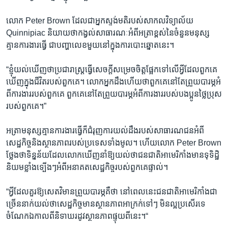
រចនា
សម្ព័ន្ធ​
Khmer English
លោក​ Peter​ Brown​ ដែល​ជា​អ្នកស្ទង់មតិ​របស់​សាកលវិទ្យាល័យ​
រំលង​
Quinnipiac​ និយាយ​ថា​កង្វល់​សាធារណៈ​អំពី​អត្រា​ខ្ពស់​នៃ​ចំនួន​មនុស្ស​
និង​
បណ្តាញ​សង្គម
គ្មាន​ការងារ​ធ្វើ​ ជា​បញ្ហា​លេខ​មួយ​នៅ​ក្នុង​ការ​បោះឆ្នោត​នេះ។
ចូល​
ទៅ​
“ខ្ញុំ​យល់​ឃើញ​ថា​ប្រជារាស្ត្រ​ធ្វើ​សេចក្តី​សម្រេចចិត្ត​ផ្អែក​ទៅ​លើ​អ្វី​ដែល​ពួកគេ​
កាន់​
ឃើញ​ក្នុង​ជីវិត​របស់​ពួក​គេ។​ លោក​អ្នក​ដឹង​ហើយ​ថា​ពួកគេ​នៅ​តែ​ព្រួយបារម្ភ​អំ​
ទំព័រ​
ភាសា
ពី​ការងារ​របស់​ពួកគេ​ ពួកគេ​នៅ​តែ​ព្រួយបារម្ភ​អំពី​ការងារ​របស់​បងប្អូនថ្លៃ​ប្រុស​
ស្វែង​
របស់​ពួកគេ។”
រក
អត្រា​មនុស្ស​គ្មាន​ការងារ​ធ្វើ​ក៏​ជំរុញ​ការយល់ដឹង​របស់​សាធារណជន​អំពី​
សេដ្ឋកិច្ច​និង​ស្ថានភាព​របស់​ប្រទេស​ទាំងមូល។​ ហើយ​លោក​ Peter​ Brown​
ថ្លែង​ថា​ទិន្នន័យ​ដែល​លោក​ឃើញ​នាំ​ឱ្យ​យល់​ថា​ជនជាតិ​អាមេរិកាំង​មាន​ទុទិដ្ឋិ
និយម​ខ្លាំង​ទ្បើងៗ​អំពី​អនាគត​សេដ្ឋកិច្ច​របស់​ពួកគេ​ផ្ទាល់។
“អ្វី​ដែល​គួរ​ឱ្យ​សេតវិមាន​ព្រួយបារម្ភ​គឺ​ថា​ នៅ​ពេលនេះ​ជនជាតិ​អាមេរិកាំង​ជា​
ច្រើន​នាក់​យល់​ថា​សេដ្ឋកិច្ច​មាន​ស្ថានភាព​អាក្រក់​ទៅៗ មិន​ល្អ​ប្រសើរ​ទេ​
ចំណែក​ឯ​កាល​ពី​និទាឃរដូវ​ស្ថានភាព​ផ្ទុយ​ពី​នេះ។“