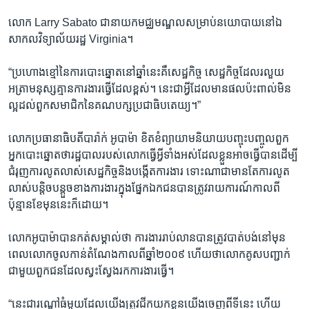
លោក​ Larry​ Sabato​ ជា​នាយក​មជ្ឈមណ្ឌល​សម្រាប់​នយោបាយ​នៅ​ឯ​
សាកលវិទ្យាល័យ​រដ្ឋ​ Virginia។
“ប្រហោង​ខ្មៅ​នៃ​ការបោះឆ្នោត​នៅ​ឆ្នាំ​នេះ​គឺ​សេដ្ឋកិច្ច​ សេដ្ឋកិច្ច​ដែល​រលួយ​
អត្រា​មនុស្ស​គ្មាន​ការងារ​ធ្វើ​ដែល​ខ្ពស់។​ នេះ​ជា​អ្វី​ដែល​មាន​ផលប៉ះពាល់​មិន​
ល្អ​ដល់​ពួក​សមាជិក​នៃ​គណបក្ស​ប្រជាធិបតេយ្យ។”
លោក​ប្រធានាធិបតី​បារ៉ាក់ អូបាម៉ា ​ខិតខំ​ព្យាយាម​និយាយ​បញ្ចុះបញ្ចូល​ពួក​
អ្នក​បោះឆ្នោត​ថា​រដ្ឋបាល​របស់​លោក​ធ្វើ​អ្វី​ទាំងអស់​ដែល​ខ្លួន​អាច​ធ្វើ​បាន​ដើម្បី​
ជំរុញ​ការលូតលាស់​សេដ្ឋកិច្ច​និង​បង្កើត​ការងារ​ ទោះណា​ជា​មាន​តែ​ការលូត
លាស់​បន្តិចបន្តួច​ខាង​ការងារ​ក្នុង​ផ្នែក​ឯកជន​បាន​ត្រូវ​រាយការណ៍​កាល​ពី​
ប៉ុន្មាន​ខែ​មុន​នេះ​ក៏​ដោយ។
លោក​អូបាម៉ា​បាន​កត់សម្គាល់​ថា​ ការងារ​រាប់​លាន​បាន​ត្រូវ​បាត់បង់​នៅ​មុន​
ពេល​លោក​ចូល​កាន់​តំណែង​កាល​ពី​ឆ្នាំ​២០០៩ ហើយ​ថា​លោក​គូស​បញ្ជាក់​
ជាមួយ​ពួក​ជន​ដែល​ស្វះស្វែង​រក​ការងារ​ធ្វើ។
“នេះ​ជា​រណ្តៅ​ធំ​មួយ​ដែល​យើង​ត្រូវ​ជីក​យក​ខ្លួន​យើង​ចេញ​ពី​ទី​នេះ​ ហើយ​