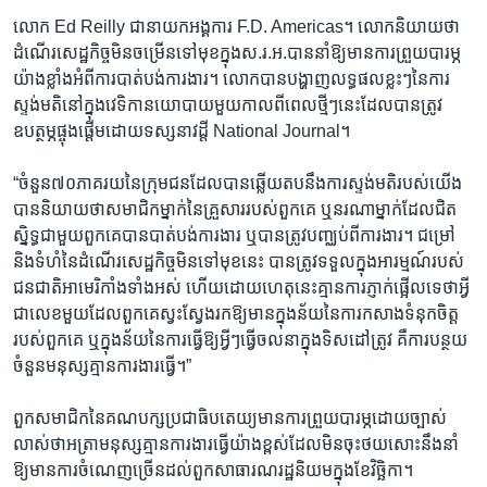
លោក​ Ed​ Reilly​ ជា​នាយក​អង្គការ ​F.D. Americas។ ​លោក​និយាយ​ថា​
ដំណើរ​សេដ្ឋកិច្ច​មិន​ចម្រើន​ទៅ​មុខ​ក្នុង​ស.រ.អ.​បាន​នាំ​ឱ្យ​មាន​ការព្រួយបារម្ភ​
យ៉ាង​ខ្លាំង​អំពី​ការ​បាត់បង់​ការងារ។​ លោក​បាន​បង្ហាញ​លទ្ធផល​ខ្លះៗ​នៃ​ការ​
ស្ទង់​មតិ​នៅ​ក្នុង​វេទិកា​នយោបាយ​មួយ​កាល​ពី​ពេល​ថ្មីៗ​នេះ​ដែល​បាន​ត្រូវ​
ឧបត្ថម្ភ​ផ្ចុងផ្តើម​ដោយ​ទស្សនាវដ្តី​ National Journal។
“ចំនួន​៧០​ភាគរយ​នៃ​ក្រុម​ជន​ដែល​បាន​ឆ្លើយ​តប​នឹង​ការស្ទង់មតិ​របស់​យើង​
បាន​និយាយ​ថា​សមាជិក​ម្នាក់​នៃ​គ្រួសារ​របស់​ពួក​គេ​ ឬ​នរណា​ម្នាក់​ដែល​ជិត
ស្និទ្ធ​ជាមួយ​ពួកគេ​បាន​បាត់បង់​ការងារ​ ឬ​បាន​ត្រូវ​បញ្ឈប់​ពី​ការងារ។​ ជម្រៅ​
និង​ទំហំ​នៃ​ដំណើរ​សេដ្ឋកិច្ច​មិន​ទៅ​មុខ​នេះ ​បាន​ត្រូវ​ទទួល​ក្នុង​អារម្មណ៍​របស់​
ជនជាតិ​អាមេរិកាំង​ទាំងអស់​ ហើយ​ដោយ​ហេតុនេះ​គ្មាន​ការ​ភ្ញាក់ផ្អើល​ទេ​ថា​អ្វី​
ជា​លេខ​មួយ​ដែល​ពួក​គេ​ស្វះស្វែង​រក​ឱ្យ​មាន​ក្នុង​ន័យ​នៃ​ការកសាង​ទំនុកចិត្ត​
របស់​ពួកគេ​ ឬ​ក្នុង​ន័យ​នៃ​ការ​ធ្វើ​ឱ្យ​អ្វីៗ​ធ្វើ​ចលនា​ក្នុង​ទិសដៅ​ត្រូវ ​គឺ​ការបន្ថយ​
ចំនួន​មនុស្ស​គ្មាន​ការងារ​ធ្វើ។”
ពួក​សមាជិក​នៃ​គណបក្ស​ប្រជាធិបតេយ្យ​មាន​ការព្រួយបារម្ភ​ដោយ​ច្បាស់
លាស់​ថា​អត្រា​មនុស្ស​គ្មាន​ការងារ​ធ្វើ​យ៉ាង​ខ្ពស់​ដែល​មិន​ចុះថយ​សោះ​នឹង​នាំ​
ឱ្យ​មាន​ការចំណេញ​ច្រើន​ដល់​ពួក​សាធារណរដ្ឋនិយម​ក្នុង​ខែ​វិច្ឆិកា។