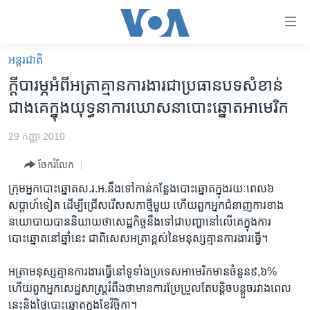
ភ្ជាប់​
ទៅ​
គេហទំព័រ​
អន្តរជាតិ
កម្ពុជា
ទាក់ទង
ក្តី​បារម្ភ​អំពី​អត្រា​គ្មាន​ការងារ​ជា​ប្រធានបទ​សំខាន់​
រំលង​
អន្តរជាតិ
ជាង​គេ​ក្នុង​យុទ្ធនាការ​ឃោសនា​បោះឆ្នោត​អាមេរិក
និង​
អាមេរិក
ចូល​
29 កញ្ញា 2010
ទៅ​​
ចិន
ទំព័រ​
ចែករំលែក
ហេឡូវីអូអេ
ព័ត៌មាន​​
ក្រុម​អ្នក​បោះឆ្នោត​ស.រ.អ.​នឹង​ទៅ​កាន់​កន្លែង​បោះឆ្នោត​ក្នុង​រយៈពេល​៦​
តែ​
កម្ពុជាច្នៃប្រតិដ្ឋ
សប្តាហ៍ទៀត​ ដើម្បី​ជ្រើសរើស​សភា​ថ្មី​មួយ​ ហើយ​ពួក​អ្នកជំនាញការ​ខាង​
ម្តង
នយោបាយ​បាន​និយាយ​ថា​សេដ្ឋកិច្ច​នឹង​ទៅ​ជា​បញ្ហា​នៅ​លើ​គេ​ក្នុង​ការ
ព្រឹត្តិការណ៍ព័ត៌មាន
រំលង​
បោះឆ្នោត​នៅ​ឆ្នាំ​នេះ​ ជា​ពិសេស​អត្រា​ខ្ពស់​នៃ​មនុស្ស​គ្មាន​ការងារធ្វើ។
និង​
ទូរទស្សន៍ / វីដេអូ​
ចូល​
អត្រា​មនុស្ស​គ្មាន​ការងារ​ធ្វើ​នៅ​ទូទាំង​ប្រទេស​អាមេរិក​មាន​ចំនួន​៩,៦​% ​
វិទ្យុ / ផតខាសថ៍
ទៅ​
ហើយ​ពួក​អ្នកសេដ្ឋសាស្ត្រ​រំពឹង​ថា​មាន​ការប្រែប្រួល​តែ​បន្តិចបន្តួច​រវាង​ពេល
ទំព័រ​
កម្មវិធីទាំងអស់
នេះ​និង​ថ្ងៃ​បោះឆ្នោត​ក្នុង​ខែ​វិច្ឆិកា។