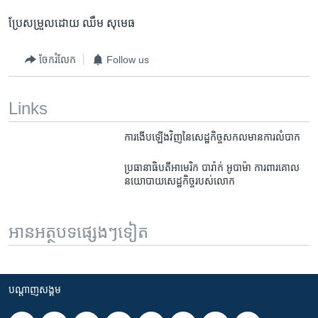
ប្រែ​សម្រួល​ដោយ​ ឈឹម​ សុមេធ
ចែករំលែក
Follow us
Links
ការ​​ងើប​ឡើង​វិញ​​នៃ​សេដ្ឋ​កិច្ច​​សកល​មាន​ការ​លំបាក
ប្រធានាធិបតី​​អាមេរិក បារ៉ាក់ អូបាម៉ា ​ការពារ​​គោល​
នយោបាយ​សេដ្ឋកិច្ច​​​របស់​លោក
អានអត្ថបទផ្សេងៗទៀត
បណ្តាញ​សង្គម