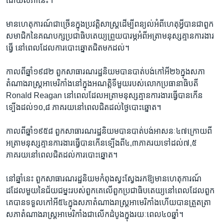
ដោយ​សភា​នេះ។”
មាន​ហេតុការណ៍​ជា​ច្រើន​ក្នុង​ប្រវត្តិសាស្ត្រ​ដើម្បី​ពន្យល់​អំពី​ហេតុ​អ្វី​បាន​ជា​ពួក​
សមាជិក​នៃ​គណបក្ស​ប្រជាធិបតេយ្យ​ព្រួយបារម្ភ​អំពី​អត្រា​មនុស្ស​គ្មាន​ការងារ​
ធ្វើ​ នៅ​ពេល​ដែល​ការ​បោះឆ្នោត​ជិត​មក​ដល់។
កាល​ពី​ឆ្នាំ​១៩៨២​ ពួក​សាធារណរដ្ឋនិយម​បាន​បាត់បង់​កៅអី​២៦​ក្នុង​សភា​
តំណាងរាស្ត្រ​អាមេរិកាំង​នៅ​ក្នុង​អណត្តិ​ទី​មួយ​របស់​លោក​ប្រធានាធិបតី​
Ronald​ Reagan ​នៅ​ពេល​ដែល​អត្រា​មនុស្ស​គ្មាន​ការងារ​ធ្វើ​បាន​កើន​
ទ្បើង​ដល់​១០,៨​ ភាគរយ​នៅ​ពេល​ជិត​ដល់​ថ្ងៃ​បោះឆ្នោត។
កាល​ពី​ឆ្នាំ​១៩៥៨​ ពួក​សាធារណរដ្ឋនិយម​បាន​បាត់បង់​អាសនៈ​៤៧​ក្រោយ​ពី​
អត្រា​មនុស្ស​គ្មាន​ការងារ​ធ្វើ​បាន​កើន​ទ្បើង​ពី​៤,៣​ភាគរយ​ទៅ​ដល់​៧,៥​
ភាគរយ​នៅ​ពេល​ជិត​ដល់​ការបោះឆ្នោត។
នៅ​ឆ្នាំ​នេះ​ ពួក​សាធារណរដ្ឋនិយម​កំពុង​ស្វះស្វែង​រក​ឱ្យ​មាន​ហេតុការណ៍​
ដដែល​មួយ​នៃជ័យ​ជម្នះ​របស់​ពួក​គេ​លើ​ពួក​ប្រជាធិបតេយ្យ​នៅ​ពេល​ដែល​ពួក​
គេ​បាន​ទទួល​កៅអី​៥៤​ក្នុង​សភា​តំណាងរាស្ត្រ​អាមេរិកាំង​ហើយ​បាន​ត្រួតត្រា​
សភា​តំណាងរាស្ត្រ​អាមេរិកាំង​ជា​លើក​ដំបូង​ក្នុង​រយៈពេល​៤០​ឆ្នាំ។