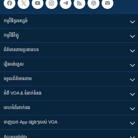
កម្មវិធី​ទូរទស្សន៍
កម្មវិធី​វិទ្យុ
ព័ត៌មាន​តាមប្រធានបទ​
រៀន​​អង់គ្លេស
ទទួល​ព័ត៌មាន​តាម
អំពី​ VOA & ទំនាក់ទំនង
គេហទំព័រ​​ទាក់ទង
ទាញយក​ App ផ្សេងៗ​របស់​ VOA
Accessibility