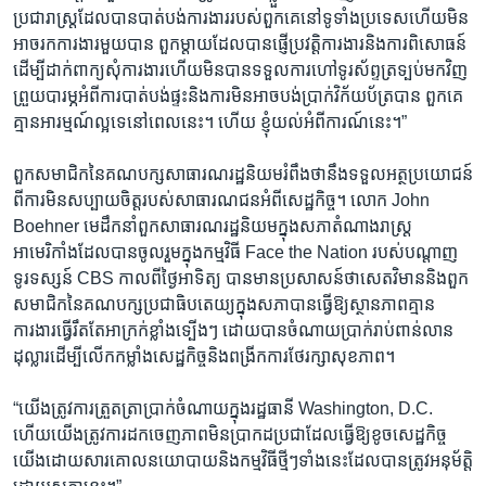
ប្រជារាស្ត្រ​ដែល​បាន​បាត់បង់​ការងារ​របស់​ពួកគេ​នៅ​ទូទាំង​ប្រទេស​ហើយ​មិន​
អាច​រក​ការងារ​មួយ​បាន​ ពួកម្តាយ​ដែល​បាន​ផ្ញើ​ប្រវត្តិការងារ​និង​ការពិសោធន៍​
ដើម្បី​ដាក់​ពាក្យសុំ​ការងារ​ហើយ​មិន​បាន​ទទួល​ការហៅ​ទូរស័ព្ទ​ត្រទ្បប់​មក​វិញ​
ព្រួយបារម្ភ​អំពី​ការបាត់បង់​ផ្ទះ​និង​ការ​មិនអាច​បង់​ប្រាក់​វិក័យប័ត្រ​បាន​ ពួកគេ​
គ្មាន​អារម្មណ៍​ល្អ​ទេ​នៅ​ពេលនេះ។ ហើយ​ ខ្ញុំ​យល់​អំពី​ការណ៍​នេះ។”
ពួក​សមាជិក​នៃ​គណបក្ស​សាធារណរដ្ឋនិយម​រំពឹង​ថា​នឹង​ទទួល​អត្ថប្រយោជន៍​
ពី​ការ​មិន​សប្បាយ​ចិត្ត​របស់​សាធារណជន​អំពី​សេដ្ឋកិច្ច។​ លោក​ John​
Boehner​ មេដឹកនាំ​ពួក​សាធារណរដ្ឋនិយម​ក្នុង​សភាតំណាងរាស្ត្រ​
អាមេរិកាំង​ដែល​បាន​ចូល​រួម​ក្នុង​កម្មវិធី​ Face ​the​ Nation ​របស់​បណ្តាញ​
ទូរទស្សន៍ CBS ​កាល​ពី​ថ្ងៃ​អាទិត្យ​ បាន​មាន​ប្រសាសន៍​ថា​សេតវិមាន​និង​ពួក​
សមាជិក​នៃ​គណបក្ស​ប្រជាធិបតេយ្យ​ក្នុង​សភា​បាន​ធ្វើ​ឱ្យ​ស្ថានភាព​គ្មាន​
ការងារ​ធ្វើ​រឹត​តែ​អាក្រក់​ខ្លាំង​ទ្បើងៗ​ ដោយ​បាន​ចំណាយ​ប្រាក់​រាប់​ពាន់​លាន​
ដុល្លារ​ដើម្បី​លើក​កម្លាំង​សេដ្ឋកិច្ច​និង​ពង្រីក​ការថែរក្សា​សុខភាព។
“យើង​ត្រូវការ​ត្រួតត្រា​ប្រាក់ចំណាយ​ក្នុង​រដ្ឋធានី​ Washington, D.C.​
ហើយ​យើង​ត្រូវការ​ដក​ចេញ​ភាព​មិន​ប្រាកដប្រជា​ដែល​ធ្វើ​ឱ្យ​ខូច​សេដ្ឋកិច្ច​
យើង​ដោយសារ​គោលនយោបាយ​និង​កម្មវិធី​ថ្មីៗ​ទាំងនេះ​ដែល​បាន​ត្រូវ​អនុម័ត្តិ​