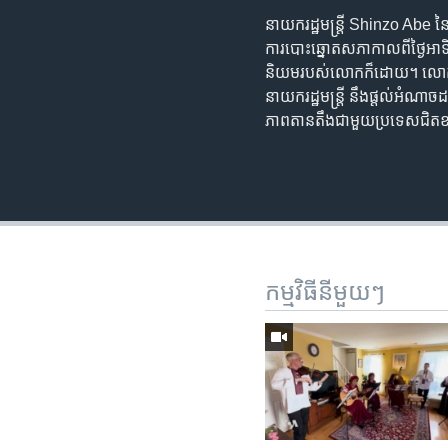
នាយករដ្ឋ​មន្រ្តី Shinzo Abe នៃ​
ការ​បោះឆ្នោត​សភា​កាល​ពី​ថ្ងៃ​អាទ
និយម​របស់​លោក​ក៏​ដោយ។ លោក Br
នាយក​រដ្ឋមន្រ្តី នឹង​ផ្តល់​អំណាច​ដល
ភាពតានតឹង​ជាមួយ​ប្រទេស​ជិតខាង​រ
កម្មវិធី​នីមួយៗ