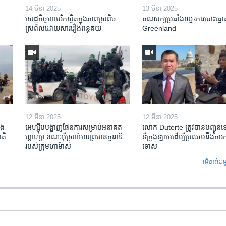
14 មីនា 2025
13 មីនា 2025
សេដ្ឋកិច្ច​អាមេរិក​ស្ថិត​ក្នុង​ភាពស្រពិច
គណបក្ស​ប្រឆាំង​ឈ្នះ​ការបោះឆ្នោ
ស្រពិល​ដោយសារ​រឿង​ពន្ធគយ
Greenland
12 មីនា 2025
12 មីនា 2025
ង​
អេហ្ស៊ីប​បង្ហាញ​ផែនការ​សម្រាប់​អនាគត​
លោក Duterte ត្រូវ​បាន​បញ្ជូន
តិ​
ហ្កាហ្សា ខណៈ​អ៊ីស្រាអែល​ព្រមាន​តួនាទី​
ទីក្រុងឡាអេ​ដើម្បី​ប្រឈម​នឹង​ការ
របស់​ក្រុម​ហាម៉ាស់
ទោស
មើល​វីដេអ