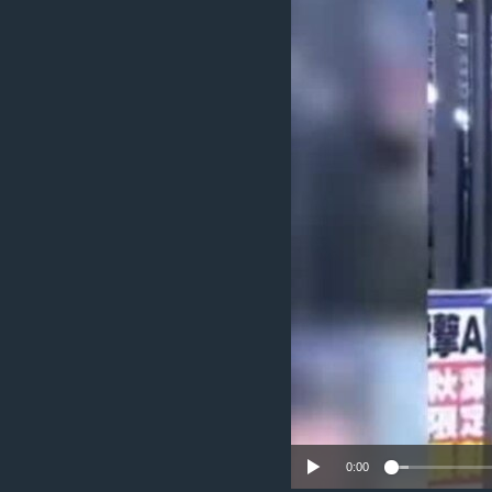
រចនា
សម្ព័ន្ធ​
រំលង​
និង​
ចូល​
ទៅ​
កាន់​
ទំព័រ​
ស្វែង​
រក
0:00