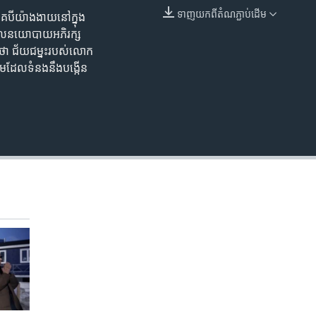
ទាញ​យក​ពី​តំណភ្ជាប់​ដើម
​បី​យ៉ាងងាយ​នៅ​ក្នុង​
EMBED
ម​គោល​នយោបាយ​អភិរក្ស​
ថា ជ័យជម្នះ​របស់​លោក​
ិយម​ដែល​ទំនង​នឹង​បង្កើន​