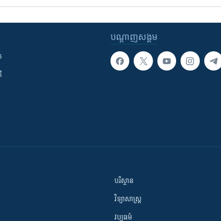
បណ្តាញ​សង្គម
ក
ី
បរិស្ថាន
វិទ្យាសាស្រ្ត
វប្បធម៌