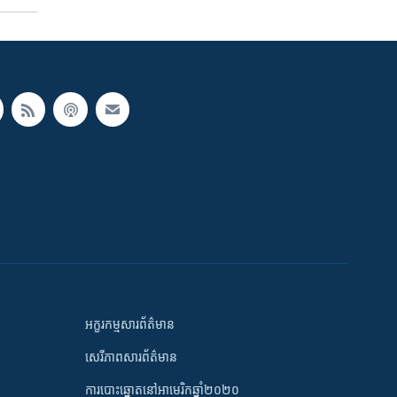
អក្ខរកម្មសារព័ត៌មាន
សេរីភាពសារព័ត៌មាន
ការបោះឆ្នោតនៅអាមេរិកឆ្នាំ២០២០