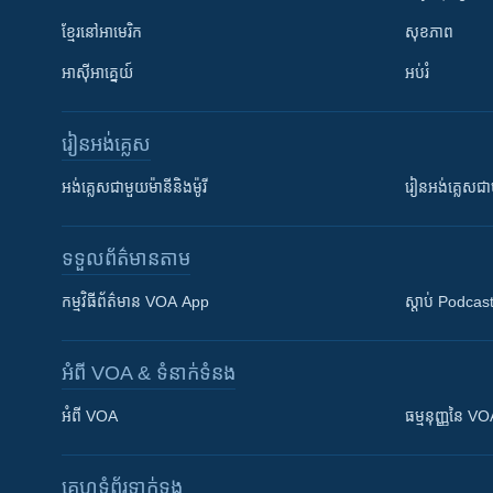
ខ្មែរ​នៅអាមេរិក
សុខភាព
អាស៊ីអាគ្នេយ៍
អប់រំ
រៀន​​អង់គ្លេស
អង់គ្លេស​ជាមួយ​ម៉ានី​និង​ម៉ូរី
រៀន​​​​​​អង់គ្លេ
ទទួល​ព័ត៌មាន​តាម
កម្មវិធី​ព័ត៌មាន VOA App
ស្តាប់ Podcas
អំពី​ VOA & ទំនាក់ទំនង
អំពី​ VOA
ធម្មនុញ្ញ​នៃ V
គេហទំព័រ​​ទាក់ទង