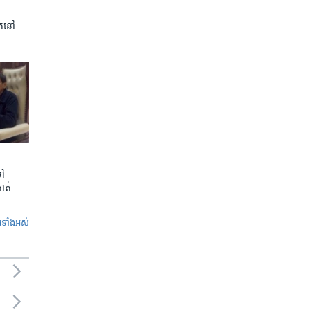
ត​នៅ
ទៅ
កាត់
ូ​ទាំង​អស់