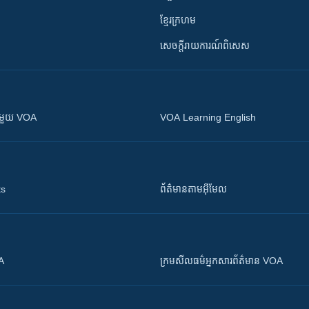
ខ្មែរក្រហម
សេចក្តីរាយការណ៍ពិសេស
ស​​ជាមួយ VOA
VOA Learning English
ts
ព័ត៌មាន​តាម​អ៊ីមែល
OA
ក្រម​​​សីលធម៌​​​អ្នក​​​សារព័ត៌មាន VOA