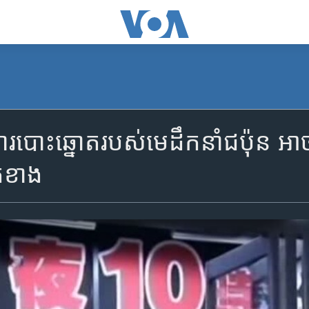
​ការបោះឆ្នោត​របស់​មេដឹកនាំ​ជប៉ុន អាច
ិតខាង