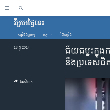
ភ្ជាប់​
ទៅ​
គេហទំព័រ​
ស្វែង​
វីអូអេថ្ងៃនេះ
កម្ពុជា
រក
ទាក់ទង
អន្តរជាតិ
រំលង​
កម្មវិធី​នីមួយៗ
អត្ថបទ​
អំពី​កម្មវិធី​
និង​
អាមេរិក
ចូល​
18 ធ្នូ 2014
ជ័យជម្នះ​ក្នុង
ចិន
ទៅ​​
ទំព័រ​
ហេឡូវីអូអេ
នឹង​ប្រទេស​ជ
ព័ត៌មាន​​
កម្ពុជាច្នៃប្រតិដ្ឋ
តែ​
ម្តង
ព្រឹត្តិការណ៍ព័ត៌មាន
រំលង​
ចែករំលែក
ទូរទស្សន៍ / វីដេអូ​
និង​
ចូល​
វិទ្យុ / ផតខាសថ៍
ទៅ​
កម្មវិធីទាំងអស់
ទំព័រ​