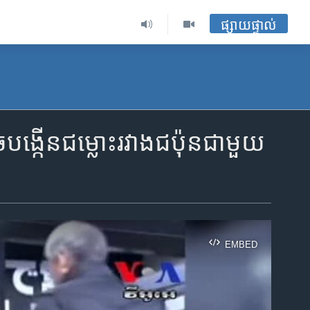
ផ្សាយផ្ទាល់
​បង្កើន​ជម្លោះ​រវាង​ជប៉ុន​ជាមួយ​
EMBED