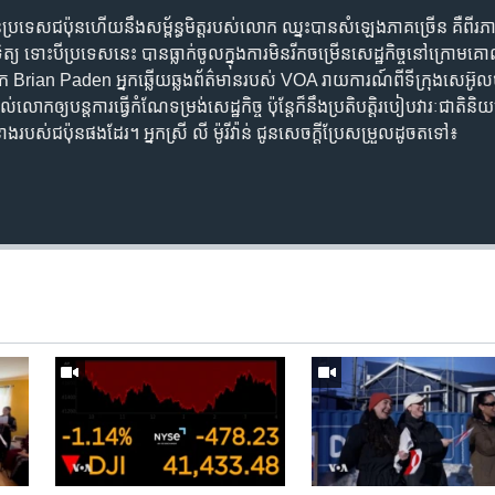
ប្រទេស​ជប៉ុន​ហើយនឹង​សម្ព័ន្ធ​មិត្ត​របស់​លោក ឈ្នះ​បាន​សំឡេង​ភាគ​ច្រើន គឺ​ពីរភាគ
ិត្យ ទោះបី​ប្រទេស​នេះ បាន​ធ្លាក់​ចូល​ក្នុង​ការ​មិន​រីក​ចម្រើន​សេដ្ឋកិច្ច​នៅ​ក្រោ
ian Paden អ្នកឆ្លើយឆ្លង​ព័ត៌មាន​របស់ VOA រាយការណ៍​ពី​ទីក្រុង​សេអ៊ូល​
់​លោក​ឲ្យ​បន្ត​ការធ្វើ​កំណែទម្រង់​សេដ្ឋកិច្ច ប៉ុន្តែ​ក៏នឹង​ប្រតិបត្តិ​របៀប​វារៈ​ជាតិ​ន
បស់​ជប៉ុន​ផងដែរ។ អ្នកស្រី លី ម៉ូរីវ៉ាន់ ជូន​សេចក្តី​ប្រែសម្រួល​ដូច​តទៅ៖