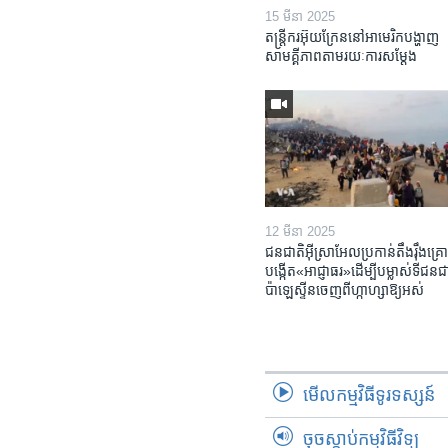
15 មីនា 2025
តន្ត្រីករ​អ៊ុយក្រែន​នៅ​អាមេរិក​បង្ហាញ​
សាមគ្គីភាព​តាម​រយៈ​ការសម្តែង
12 មីនា 2025
ជនជាតិ​អ៊ីស្រាអែល​ប្រកាន់​តឹងរ៉ឹង​គ្រោ
បង្កើត​«អាជ្ញាធរ‍»​ដើម្បី​បម្លាស់​ទី​ជនជា
ប៉ាឡេស្ទីន​ចេញពី​ហ្កាហ្សា​ឱ្យ​អស់
មើល​កម្មវិធី​ទូរទស្សន៍
ចុចស្តាប់កម្មវិធីវិទ្យុ