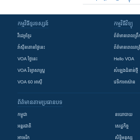
កម្មវិធី​ទូរទស្សន៍
កម្មវិធី​វិទ្យុ
វីដេអូ​ខ្មែរ
ព័ត៌មាន​ពេល​ព្រឹ
វ៉ាស៊ីនតោន​ថ្ងៃ​នេះ
ព័ត៌មាន​​ពេល​រាត្រ
VOA ថ្ងៃនេះ
Hello VOA
VOA ​វិទ្យាសាស្ត្រ
សំឡេង​ជំនាន់​ថ្មី
VOA 60 អាស៊ី
វេទិកា​អាស៊ាន
ព័ត៌មាន​តាមប្រធានបទ​
កម្ពុជា
នយោបាយ
អន្តរជាតិ
សេដ្ឋកិច្ច
អាមេរិក
សិទ្ធិមនុស្ស