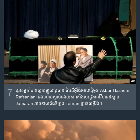
7
បុរស​ម្នាក់​បាន​ស្ទាប​ម្ឈូស​ប្រធានាធិបតីអ៊ីរ៉ង់​​អាណត្តិ​មុន Akbar Hashemi
Rafsanjani ដែល​បាន​ស្លាប់​ដោយសារ​គាំង​បេះ​ដូង​នៅវិហារ​ឥស្លាម​​
Jamaran ភាគខាង​ជើង​ទីក្រុង Tehran ប្រទេស​អ៊ីរ៉ង់។