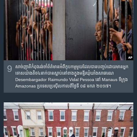
9
សាច់ញាតិ​កំពុង​រង់​ចាំ​ព័ត៌មាន​អំពី​កូបកម្ម​មួយ​ដែល​បាន​បញ្ចប់​ដោយ​មាន​អ្នក​
ទោស​យ៉ាង​តិច​៤​នាក់​បាន​ស្លាប់​នៅ​ខាង​ក្នុង​មន្ទីរឃុំឃាំង​សាធារណ
Desembargador Raimundo Vidal Pessoa នៅ Manaus ទីក្រុង​
Amazonas ប្រទេស​ប្រេស៊ីល​កាល​ពី​ថ្ងៃទី ០៨ មករា ២០១៧។