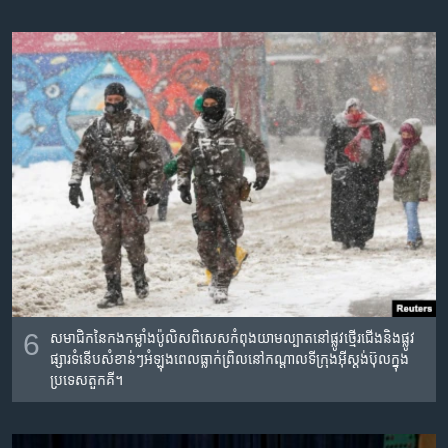
6
សមាជិក​នៃ​កងកម្លាំង​ប៉ូលិស​ពិសេស​កំពុង​យាម​ល្បាត​នៅ​ផ្លូវ​ថ្មើរ​ជើង​និងផ្លូវ​
ផ្សារទំនើប​សំខាន់ៗអំឡុង​ពេល​ធ្លាក់​ព្រិល​នៅ​កណ្តាល​ទីក្រុង​អ៊ីស្តង់​ប៊ុល​ក្នុង​
ប្រទេស​តួកគី។