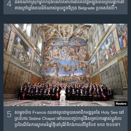
4
ជនចំណាក​ស្រុក​ម្នាក់​កំពុង​បរិភោគ​អាហារ​ឥតគិត​ថ្លៃ​អំឡុង​ពេលព្រិល​ធ្លាក់​​នៅ​
ខាង​ក្រៅ​​ឃ្លាំង​គយ​ដ៏​ចំណាស់​មួយ​ក្នុង​ទីក្រុង​ Belgrade ប្រទេស​ស៊ែ​ប៊ី។
5
សម្តេច​ប៉ាប Francis ឈរ​ថត​រូប​ជាមួយ​សមាជិកអង្គទូត​នៃ​ Holy See នៅ​
ព្រះវិហារ Sistine Chapel នៅ​ពេល​បញ្ចប់កម្មវិធីសម្រាប់​ការ​ផ្លាស់​ប្តូរ​បែប​
ប្រពៃណី​នៃ​ការ​ស្វាគមន៏​ឆ្នាំ​ថ្មី​នៅ​បុរី​វ៉ាទីកង់​កាល​ពីថ្ងៃទី០៩ មករា​ ២០១៧។