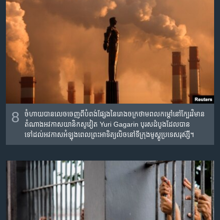
8
ចំហាយ​បាន​លេច​ចេញ​ពី​បំពង់​ផ្សែង​នៃ​រោង​ចក្រ​ថាមពល​កម្តៅ​នៅ​ក្បែរវិមាន​
តំណាង​អវកាស​យានិក​សូវៀត​ Yuri Gagarin បុរ​ស​ដំបូង​ដែល​បាន​
ទៅដល់អវកាសអំឡុង​ពេល​ព្រះអាទិត្យ​លិច​នៅ​ទីក្រុង​មូស្គូ​ប្រទេស​រុស៊្សី។