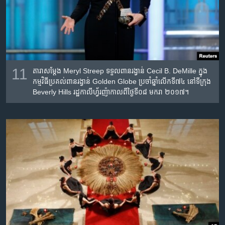
11
តារា​សម្តែង​ Meryl Streep ទទួល​ពានរង្វាន់​​ Cecil B. DeMille ក្នុង​
កម្មវិធីប្រគល់​ពាន​រង្វាន់​ Golden Globe ប្រចាំ​ឆ្នាំលើកទី៧៤ នៅ​ទីក្រុង
Beverly Hills រដ្ឋកាលីហ្វ័រញ៉ាកាល​ពីថ្ងៃទី០៨ មករា ២០១៧។