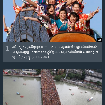
រចនា
សម្ព័ន្ធ​
Khmer English
រំលង​
និង​
បណ្តាញ​សង្គម
ចូល​
ទៅ​
កាន់​
ទំព័រ​
ភាសា
ស្វែង​
1
នារី​ៗ​ស្លៀក​ឈុត​គីម៉ូណូ​បាន​អប​អរ​ការ​ឈាន​ចូល​វ័យ​២០ឆ្នាំ ដោយជិះ​ទោង​
រក
នៅ​សួន​កម្សាន្ត​ Toshimaen ក្នុងថ្ងៃឈប់សម្រាក​ជាតិនៃ​ទិវា​​ ​Coming of
Age ទីក្រុង​តូក្យូ​ ប្រទេស​ជប៉ុន។