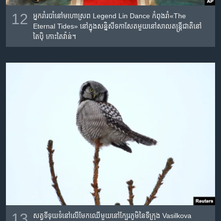
12
អ្នក​រាំ​របាំ​នៅ​មហោស្រព​ Legend Lin Dance កំពុង​រាំ​«The
Eternal Tides» នៅ​ក្នុង​សន្និសីទកាសែត​មួយ​នៅ​សាល​តន្រ្តី​ជាតិនៅ​
តៃប៉ិ កោះ​តៃវ៉ាន់។
13
សត្វទីទុយ​ទំ​នៅ​លើ​មែកឈើ​មួយ​នៅ​ក្បែរ​ភូមិ​នៃទីក្រុង Vasilkova