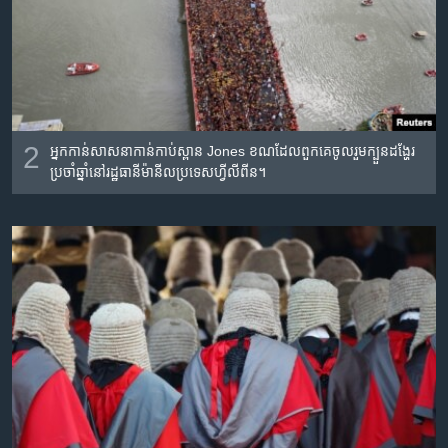
2
អ្នក​កាន់​សាសនា​កាន់​កាប់​ស្ពាន​ Jones ខណ​ដែល​ពួកគេ​ចូល​រួម​ក្បួន​ដង្ហែរ
ប្រចាំ​ឆ្នាំនៅ​រដ្ឋធានី​ម៉ានីល​ប្រទេស​ហ្វីលីពីន។