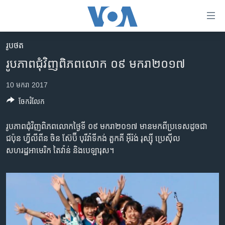
ភ្ជាប់​
ទៅ​
គេហទំព័រ​
រូបថត
កម្ពុជា
ទាក់ទង
រូបភាព​ជុំ​វិញ​ពិភព​លោក ​០៩ មករា​២០១៧
រំលង​
អន្តរជាតិ
និង​
10 មករា 2017
អាមេរិក
ចូល​
ចែករំលែក
ទៅ​​
ចិន
ទំព័រ​
ហេឡូវីអូអេ
រូបភាព​ជុំ​វិញ​ពិភព​លោកថ្ងៃទី ​០៩ មករា​២០១៧ មាន​មកពី​ប្រទេស​ដូចជា​
ព័ត៌មាន​​
ជប៉ុន​ ហ្វីលីពីន ចិន ស៊ែប៊ី​ បុរី​វ៉ាទីកង់ តួកគី អ៊ីរ៉ង់ រុស្ស៊ី ប្រេស៊ីល
តែ​
កម្ពុជាច្នៃប្រតិដ្ឋ
សហរដ្ឋអាមេរិក តៃវ៉ាន់ និង​បេឡារុស។
ម្តង
ព្រឹត្តិការណ៍ព័ត៌មាន
រំលង​
និង​
ទូរទស្សន៍ / វីដេអូ​
ចូល​
វិទ្យុ / ផតខាសថ៍
ទៅ​
ទំព័រ​
កម្មវិធីទាំងអស់