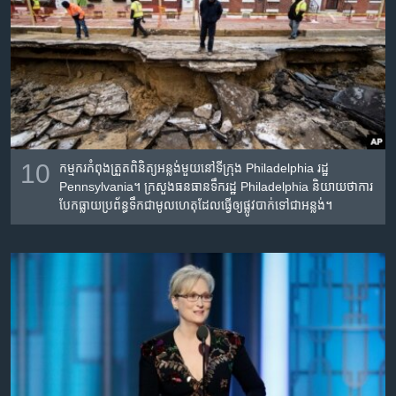
10
កម្មករ​កំពុង​ត្រួត​ពិនិត្យ​អន្លង់​មួយ​នៅទីក្រុង​ Philadelphia រដ្ឋ
Pennsylvania។ ក្រសួង​ធនធានទឹក​រដ្ឋ Philadelphia និយាយ​ថាការ​
បែក​ធ្លាយ​ប្រព័ន្ធ​ទឹក​ជា​មូលហេតុ​ដែលធ្វើ​ឲ្យ​ផ្លូវ​បាក់ទៅជា​អន្លង់។