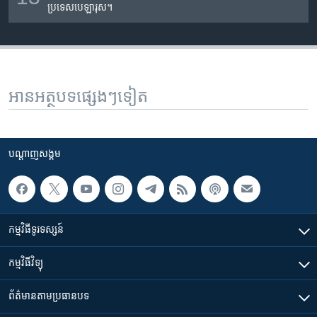
ប្រទេស​បេឡា​រុស។​
អានអត្ថបទផ្សេងៗទៀត
បណ្តាញ​សង្គម
កម្មវិធី​ទូរទស្សន៍
កម្មវិធី​វិទ្យុ
ព័ត៌មាន​តាមប្រធានបទ​