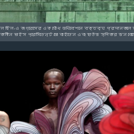
টল হিল-এ কংগ্রেসের এক যৌথ অধিবেশনে বক্তব্য প্রদানকালে 
কালীন ভাইস প্রেসিডেন্ট জো বাইডেন এবং হাউজ স্পিকার জন ব