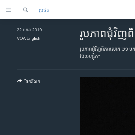
ភ្ជាប់​
រូបថត
ទៅ​
គេហទំព័រ​
ស្វែង​
កម្ពុជា
រក
22 មករា 2019
រូបភាព​​ជុំវ
ទាក់ទង
អន្តរជាតិ
VOA English
រំលង​
និង​
អាមេរិក
រូបភាពជុំវិញ​ពិភពលោក​ ២១ មករា 
ចូល​
ប៊ែលហ្ស៊ិក។
ចិន
ទៅ​​
ទំព័រ​
ហេឡូវីអូអេ
ព័ត៌មាន​​
កម្ពុជាច្នៃប្រតិដ្ឋ
ចែករំលែក
តែ​
ម្តង
ព្រឹត្តិការណ៍ព័ត៌មាន
រំលង​
ទូរទស្សន៍ / វីដេអូ​
និង​
ចូល​
វិទ្យុ / ផតខាសថ៍
ទៅ​
កម្មវិធីទាំងអស់
ទំព័រ​