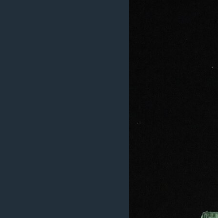
រចនា
សម្ព័ន្ធ​
រំលង​
និង​
ចូល​
ទៅ​
កាន់​
ទំព័រ​
ស្វែង​
រក