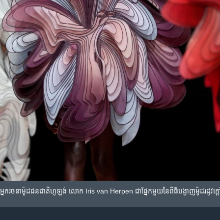
់​អ្នក​រចនាម៉ូដ​ជនជាតិ​ហូឡង់​ លោក​ Iris van Herpen ជា​ផ្នែក​មួយ​នៃ​ពិធី​បង្ហាញ​ម៉ូដ​រដូ