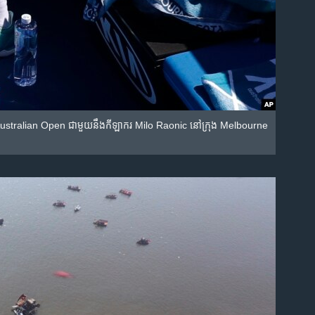
ីស​ Australian Open ជាមួយ​នឹង​កីឡាករ​ Milo Raonic នៅ​ក្រុង​ Melbourne