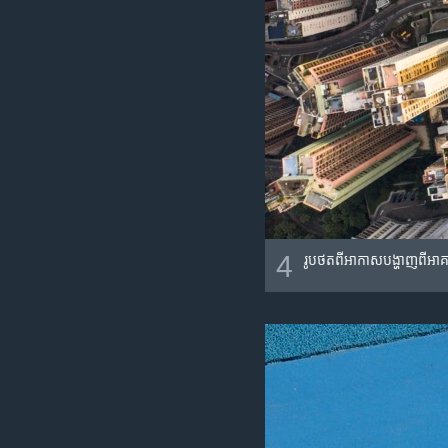
4
រូបថត​ពី​អាកាស​បង្ហាញ​ពី​អាគា