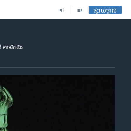
ផ្សាយផ្ទាល់
​ អាមេរិក និង​