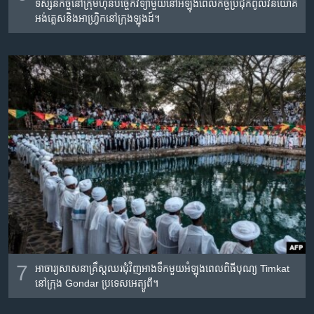
ទស្សនកិច្ចនៅក្រុមហ៊ុនបច្ចេកវិទ្យាមួយនៅអំឡុងពេលកិច្ចប្រជុំកំពូលវិនិយោគ
អង់គ្លេសនិងអាហ្វ្រិកនៅក្រុងឡុងដ៍។
7
អាចារ្យសាសនាគ្រឹស្តឈរជុំវិញអាងទឹកមួយអំឡុងពេលពិធីបុណ្យ Timkat
នៅក្រុង Gondar ប្រទេសអេត្យូពី។