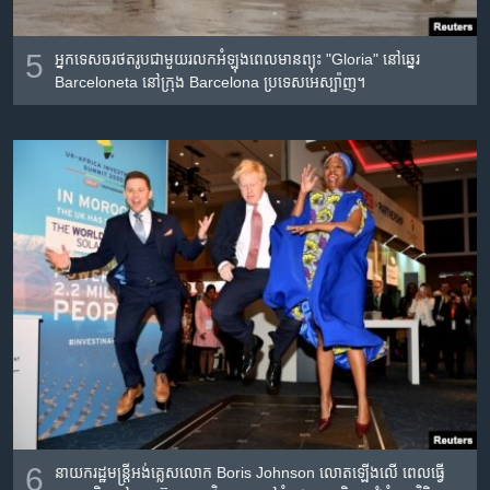
5
អ្នកទេសចរថតរូបជាមួយរលកអំឡុងពេលមានព្យុះ "Gloria" នៅឆ្នេរ
Barceloneta នៅក្រុង Barcelona ប្រទេសអេស្ប៉ាញ។
6
នាយករដ្ឋមន្រ្តីអង់គ្លេសលោក Boris Johnson លោតឡើងលើ ពេលធ្វើ