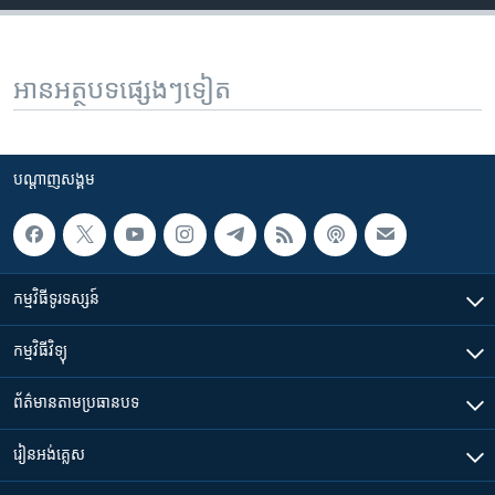
អានអត្ថបទផ្សេងៗទៀត
បណ្តាញ​សង្គម
កម្មវិធី​ទូរទស្សន៍
កម្មវិធី​វិទ្យុ
ព័ត៌មាន​តាមប្រធានបទ​
រៀន​​អង់គ្លេស