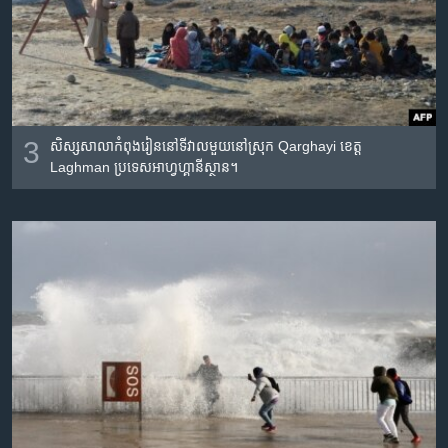
3
សិស្សសាលាកំពុងរៀននៅទីវាលមួយនៅស្រុក Qarghayi ខេត្ត
Laghman ប្រទេសអាហ្វហ្គានីស្ថាន។