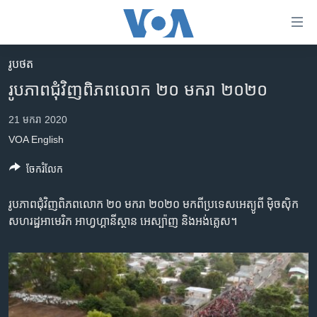
ភ្ជាប់​
ទៅ​
គេហទំព័រ​
រូបថត
កម្ពុជា
ទាក់ទង
រូបភាពជុំវិញពិភពលោក ២០ មករា ២០២០
រំលង​
អន្តរជាតិ
និង​
21 មករា 2020
អាមេរិក
ចូល​
VOA English
ទៅ​​
ចិន
ទំព័រ​
ចែករំលែក
ហេឡូវីអូអេ
ព័ត៌មាន​​
តែ​
កម្ពុជាច្នៃប្រតិដ្ឋ
រូបភាពជុំវិញពិភពលោក ២០ មករា ២០២០ មក​ពី​ប្រទេសអេត្យូពី ម៉ិចស៊ិក
ម្តង
សហរដ្ឋអាមេរិក អាហ្វហ្គានីស្ថាន អេស្ប៉ាញ និងអង់គ្លេស។
ព្រឹត្តិការណ៍ព័ត៌មាន
រំលង​
និង​
ទូរទស្សន៍ / វីដេអូ​
ចូល​
វិទ្យុ / ផតខាសថ៍
ទៅ​
ទំព័រ​
កម្មវិធីទាំងអស់