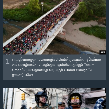
រចនា
សម្ព័ន្ធ​
Khmer English
រំលង​
និង​
បណ្តាញ​សង្គម
ចូល​
ទៅ​
កាន់​
ទំព័រ​
ភាសា
ស្វែង​
រក
1
ពលរដ្ឋចំណាកស្រុក ដែល​ភាគច្រើនជាជនជាតិហុងឌុយរ៉ាស ធ្វើដំណើរមក
កាន់សហរដ្ឋអាមេរិក ដោយឆ្លងស្ពានអន្តរជាតិដែលភ្ជាប់ក្រុង Tecum
Uman នៃប្រទេសក្វាតេម៉ាឡា ជាមួយក្រុង Ciudad Hidalgo នៃ
ប្រទេសម៉ិចស៊ិក។