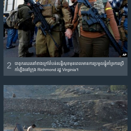
2
បាតុករឈរនៅខាងក្រៅតំបន់សន្តិសុខមុនពេលមានការប្រមូលផ្តុំគាំទ្រការប្រើ
កាំភ្លើងនៅក្រុង Richmond រដ្ឋ Virginia។