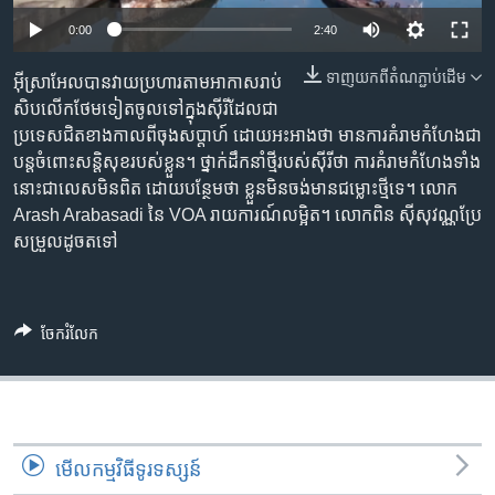
រចនា
សម្ព័ន្ធ​
0:00
2:40
Khmer English
រំលង​
ទាញ​យក​ពី​តំណភ្ជាប់​ដើម
អ៊ីស្រាអែល​បាន​វាយ​ប្រហារ​តាម​អាកាស​រាប់​
និង​
បណ្តាញ​សង្គម
សិប​លើក​ថែម​ទៀត​ចូល​ទៅ​ក្នុង​ស៊ីរី​ដែល​ជា​
ចូល​
ប្រទេស​ជិត​ខាង​កាល​ពី​ចុង​សប្តាហ៍ ​ដោយ​អះអាង​ថា​ ​មាន​ការ​គំរាម​កំហែង​ជា​
ទៅ​
បន្ត​ចំពោះ​សន្តិសុខ​របស់​ខ្លួន។ ​ថ្នាក់​ដឹកនាំ​ថ្មី​របស់​ស៊ីរី​ថា ​ការ​គំរាម​កំហែង​ទាំង​
កាន់​
នោះ​ជា​លេស​មិន​ពិត​ ដោយ​បន្ថែម​ថា ​ខ្លួន​មិន​ចង់​មាន​ជម្លោះ​ថ្មី​ទេ។ ​លោក ​
ទំព័រ​
ភាសា
Arash Arabasadi ​នៃ ​VOA ​រាយ​ការណ៍​លម្អិត។ លោក​ពិន ស៊ីសុវណ្ណ​ប្រែ
ស្វែង​
សម្រួល​ដូចតទៅ
រក
ចែករំលែក
មើល​កម្មវិធី​ទូរទស្សន៍