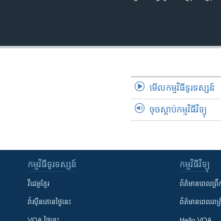
មើល​កម្មវិធី​ទូរទស្សន៍
ចុចស្តាប់កម្មវិធីវិទ្យុ
កម្មវិធី​ទូរទស្សន៍
កម្មវិធី​វិទ្យុ
វីដេអូ​ខ្មែរ
ព័ត៌មាន​ពេល​ព្រឹ
វ៉ាស៊ីនតោន​ថ្ងៃ​នេះ
ព័ត៌មាន​​ពេល​រាត្រ
VOA ថ្ងៃនេះ
Hello VOA