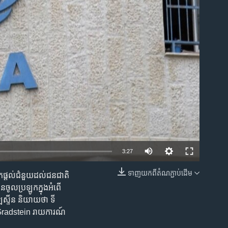
ble
3:27
ទាញ​យក​ពី​តំណភ្ជាប់​ដើម
ុកផ្តល់ជំនួយដល់ជនជាតិ
EMBED
នចូលប្រឡូកក្នុងអំពើ
ឡេស្ទីន និយាយថា ទី
a Gradstein រាយការណ៍