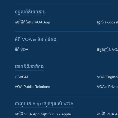
ទទួល​ព័ត៌មាន​តាម
កម្មវិធី​ព័ត៌មាន VOA App
ស្តាប់ Podcas
អំពី​ VOA & ទំនាក់ទំនង
អំពី​ VOA
ធម្មនុញ្ញ​នៃ V
គេហទំព័រ​​ទាក់ទង
USAGM
VOA English
VOA Public Relations
VOA's Privac
ទាញយក​ App ផ្សេងៗ​របស់​ VOA
Khmer English
កម្មវិធី​ VOA App សម្រាប់ iOS - Apple
កម្មវិធី​ VOA