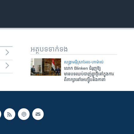
អត្ថបទ​ទាក់ទង
សង្គ្រាម​អ៊ីស្រាអែល-ហាម៉ាស់
លោក Blinken ជំរុញឱ្យ
មានបទឈប់បាញ់គ្នាថ្មីនៅក្នុងការ
ពិភាក្សានៅអេហ្ស៊ីបនិងកាតា