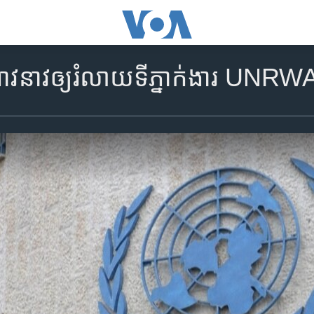
ពាវនាវឲ្យរំលាយទីភ្នាក់ងារ UNRW