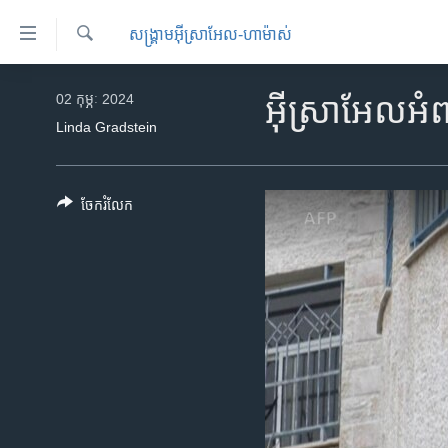
ភ្ជាប់​
សង្គ្រាម​អ៊ីស្រាអែល-ហាម៉ាស់
ទៅ​
គេហទំព័រ​
ស្វែង​
កម្ពុជា
រក
02 កុម្ភៈ 2024
អ៊ីស្រាអែលអំ
ទាក់ទង
អន្តរជាតិ
Linda Gradstein
រំលង​
និង​
អាមេរិក
ចូល​
ចិន
ចែករំលែក
ទៅ​​
ទំព័រ​
ហេឡូវីអូអេ
ព័ត៌មាន​​
កម្ពុជាច្នៃប្រតិដ្ឋ
តែ​
ម្តង
ព្រឹត្តិការណ៍ព័ត៌មាន
រំលង​
ទូរទស្សន៍ / វីដេអូ​
និង​
ចូល​
វិទ្យុ / ផតខាសថ៍
ទៅ​
កម្មវិធីទាំងអស់
ទំព័រ​