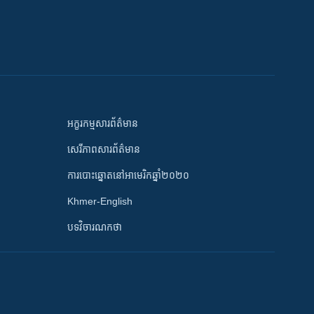
អក្ខរកម្មសារព័ត៌មាន
សេរីភាពសារព័ត៌មាន
ការបោះឆ្នោតនៅអាមេរិកឆ្នាំ២០២០
Khmer-English
បទវិចារណកថា