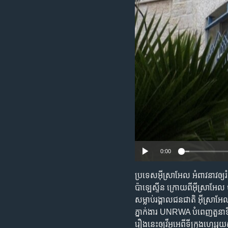
រចនា
សម្ព័ន្ធ​
រំលង​
និង​
ចូល​
ទៅ​
កាន់​
ទំព័រ​
ស្វែង​
រក
0:00
ប្រទេសអ៊ីស្រាអែល អំពាវនាវឲ្
ប៉ាឡេស្ទីន ក្រោយពីអ៊ីស្រាអែ
សម្លាប់រង្គាលជនជាតិ អ៊ីស្រាអ
ភ្នាក់ងារ UNRWA បំពេញតួនាទី
រឿងនេះឲ្យវីអូអេពីទីក្រុងហ្សេ