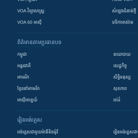
VOA ​វិទ្យាសាស្ត្រ
សំឡេង​ជំនាន់​ថ្មី
VOA 60 អាស៊ី
វេទិកា​អាស៊ាន
ព័ត៌មាន​តាមប្រធានបទ​
កម្ពុជា
នយោបាយ
អន្តរជាតិ
សេដ្ឋកិច្ច
អាមេរិក
សិទ្ធិមនុស្ស
ខ្មែរ​នៅអាមេរិក
សុខភាព
អាស៊ីអាគ្នេយ៍
អប់រំ
រៀន​​អង់គ្លេស
អង់គ្លេស​ជាមួយ​ម៉ានី​និង​ម៉ូរី
រៀន​​​​​​អង់គ្លេ