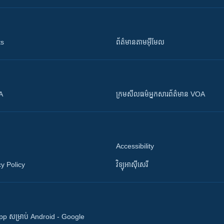
ts
ព័ត៌មាន​តាម​អ៊ីមែល
OA
ក្រម​​​សីលធម៌​​​អ្នក​​​សារព័ត៌មាន VOA
Accessibility
y Policy
វិទ្យុ​អាស៊ី​សេរី
 App សម្រាប់ Android - Google