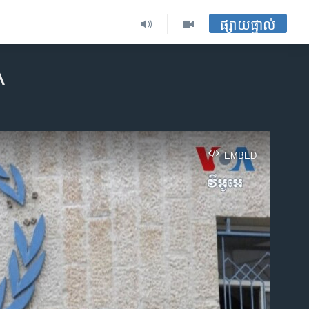
ផ្សាយផ្ទាល់
A
EMBED