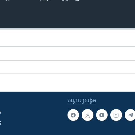
បណ្តាញ​សង្គម
ក
ី