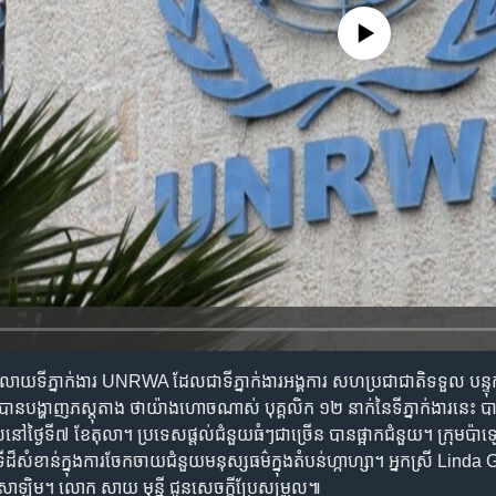
No media source currently availa
យរំលាយទីភ្នាក់ងារ UNRWA ដែលជាទីភ្នាក់ងារអង្គការ សហប្រជាជាតិទទួល បន្ទ
ល បានបង្ហាញភស្តុតាង ថាយ៉ាងហោចណាស់ បុគ្គលិក ១២ នាក់នៃទីភ្នាក់ងារនេះ បា
ែលនៅថ្ងៃទី៧ ខែតុលា។ ប្រទេសផ្តល់ជំនួយធំៗជាច្រើន បានផ្អាកជំនួយ។ ក្រុមប៉ា
ដ៏សំខាន់ក្នុងការចែកចាយជំនួយមនុស្សធម៌ក្នុងតំបន់ហ្កាហ្សា។ អ្នកស្រី Lind
រុយសាឡិម។ លោក សាយ មុន្នី ជូនសេចក្តីប្រែសម្រួល៕