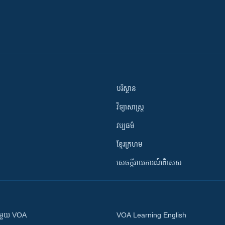
បរិស្ថាន
វិទ្យាសាស្រ្ត
វប្បធម៌
ខ្មែរក្រហម
សេចក្តីរាយការណ៍ពិសេស
ស​​ជាមួយ VOA
VOA Learning English