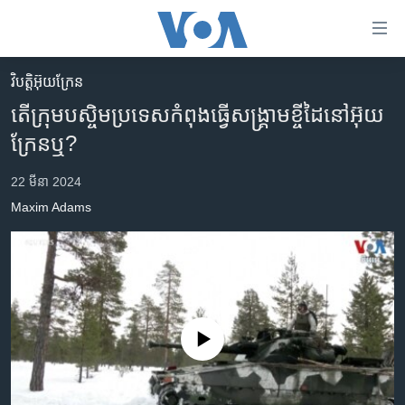
ភ្ជាប់​
ទៅ​
គេហទំព័រ​
វិបត្តិអ៊ុយក្រែន
កម្ពុជា
ទាក់ទង
តើ​ក្រុម​បស្ចិម​ប្រទេស​កំពុង​ធ្វើ​សង្គ្រាម​ខ្ចីដៃ​នៅ​អ៊ុយ
រំលង​
អន្តរជាតិ
ក្រែន​ឬ?
និង​
អាមេរិក
ចូល​
22 មីនា 2024
ទៅ​​
ចិន
Maxim Adams
ទំព័រ​
ហេឡូវីអូអេ
ព័ត៌មាន​​
តែ​
កម្ពុជាច្នៃប្រតិដ្ឋ
ម្តង
ព្រឹត្តិការណ៍ព័ត៌មាន
រំលង​
និង​
ទូរទស្សន៍ / វីដេអូ​
No media source currently available
ចូល​
វិទ្យុ / ផតខាសថ៍
ទៅ​
ទំព័រ​
កម្មវិធីទាំងអស់