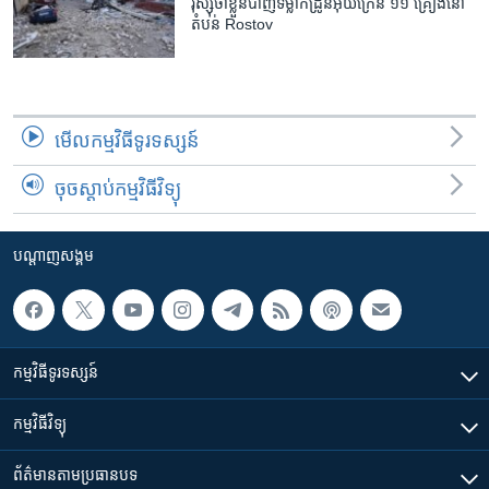
រុស្ស៊ី​ថា​ខ្លួន​បាញ់​ទម្លាក់​ដ្រូន​អ៊ុយក្រែន ១១ គ្រឿង​នៅ​
តំបន់ Rostov
មើល​កម្មវិធី​ទូរទស្សន៍
ចុចស្តាប់កម្មវិធីវិទ្យុ
បណ្តាញ​សង្គម
កម្មវិធី​ទូរទស្សន៍
កម្មវិធី​វិទ្យុ
ព័ត៌មាន​តាមប្រធានបទ​