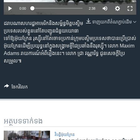
រចនា
សម្ព័ន្ធ​
0:00
2:38
Khmer English
រំលង​
ទាញ​យក​ពី​តំណភ្ជាប់​ដើម
ដរាបណាសហរដ្ឋអាមេរិកនិងសម្ព័ន្ធមិត្តបស្ចិម
និង​
បណ្តាញ​សង្គម
ប្រទេសរបស់ខ្លួននៅតែបញ្ជូនជំនួយយោធា
ចូល​
ទៅឱ្យអ៊ុយក្រែន រុស្ស៊ីនៅតែចោទប្រកាន់ក្រុមបស្ចិមប្រទេសថាបានប្រើប្រាស់
ទៅ​
អ៊ុយក្រែនដើម្បីប្រយុទ្ធនៅក្នុងសង្គ្រាមខ្ចីដៃប្រឆាំងនឹងរុស្ស៊ី។ លោក Maxim
កាន់​
Adams រាយការណ៍អំពីរឿងនេះ។ លោក ជ្រា វណ្ណារិទ្ធ ជូនសេចក្តីប្រែ
ទំព័រ​
ភាសា
សម្រួល៕
ស្វែង​
រក
ចែករំលែក
អត្ថបទ​ទាក់ទង
វិបត្តិអ៊ុយក្រែន