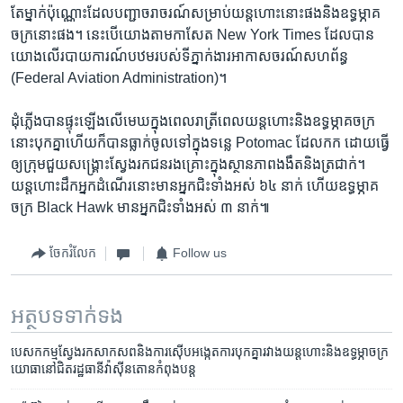
តែ​ម្នាក់​ប៉ុណ្ណោះ​ដែល​បញ្ជា​ចរាចរណ៍​សម្រាប់​យន្តហោះ​នោះ​ផង​និង​ឧទ្ធម្ភាគ
ចក្រ​នោះ​ផង។ នេះ​បើ​យោង​តាម​កាសែត New York Times ដែល​បាន​
យោង​លើ​របាយការណ៍​បឋម​របស់​ទីភ្នាក់ងារ​អាកាសចរណ៍​សហព័ន្ធ
(Federal Aviation Administration)។
ដុំភ្លើង​បាន​ផ្ទុះ​ឡើង​លើ​មេឃ​ក្នុង​ពេល​រាត្រី​ពេល​យន្តហោះ​និង​ឧទ្ធម្ភាគចក្រ​
នោះ​បុកគ្នា​ហើយ​ក៏​បាន​ធ្លាក់ចូល​ទៅ​ក្នុង​ទន្លេ Potomac ដែល​កក ដោយ​ធ្វើ
ឲ្យ​ក្រុម​ជួយ​សង្គ្រោះ​ស្វែងរក​ជន​រងគ្រោះ​ក្នុង​ស្ថានភាព​ងងឹត​និង​ត្រជាក់។
យន្តហោះ​ដឹក​អ្នកដំណើរ​នោះ​មាន​អ្នក​ជិះ​ទាំងអស់ ៦៤ នាក់ ហើយ​ឧទ្ធម្ភាគ
ចក្រ Black Hawk មាន​អ្នក​ជិះ​ទាំងអស់ ៣ នាក់៕
ចែករំលែក
Follow us
អត្ថបទ​ទាក់ទង
បេសកកម្ម​ស្វែងរក​សាកសព​និង​ការស៊ើបអង្កេត​ការបុកគ្នា​រវាង​យន្តហោះ​និង​ឧទ្ធម្ភាចក្រ​
យោធា​​នៅ​ជិត​រដ្ឋធានី​វ៉ាស៊ីនតោន​កំពុងបន្ត