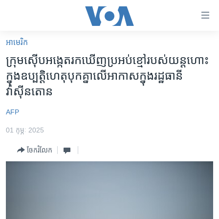
ភ្ជាប់​
ទៅ​
គេហទំព័រ​
អាមេរិក​
កម្ពុជា
ទាក់ទង
ក្រុម​ស៊ើបអង្កេត​រកឃើញ​ប្រអប់​ខ្មៅ​របស់​យន្តហោះ​
រំលង​
អន្តរជាតិ
ក្នុង​ឧប្បត្តិហេតុ​បុកគ្នា​លើ​អាកាស​ក្នុង​រដ្ឋធានី​
និង​
អាមេរិក
វ៉ាស៊ីនតោន
ចូល​
ទៅ​​
ចិន
AFP
ទំព័រ​
ហេឡូវីអូអេ
ព័ត៌មាន​​
01 កុម្ភៈ 2025
តែ​
កម្ពុជាច្នៃប្រតិដ្ឋ
ម្តង
ចែករំលែក
ព្រឹត្តិការណ៍ព័ត៌មាន
រំលង​
និង​
ទូរទស្សន៍ / វីដេអូ​
ចូល​
វិទ្យុ / ផតខាសថ៍
ទៅ​
ទំព័រ​
កម្មវិធីទាំងអស់