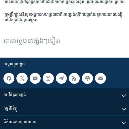
អាស៊ែបៃហ្សង់​ថា​រុស្ស៊ី​សន្យា​ថា​នឹង​ដាក់ទោស​អ្នក​ទទួល​ខុសត្រូវ​ចំពោះ​ការ​ធ្លាក់​យន្តហោះ
ក្រុមប្រឹក្សាសន្តិសុខអង្គការសហប្រជាជាតិកោះប្រជុំស្តីពីការធ្លាក់យន្តហោះយោធារុស្ស៊ី
នៅជិតព្រំដែនអ៊ុយក្រែន
អានអត្ថបទផ្សេងៗទៀត
បណ្តាញ​សង្គម
កម្មវិធី​ទូរទស្សន៍
កម្មវិធី​វិទ្យុ
ព័ត៌មាន​តាមប្រធានបទ​