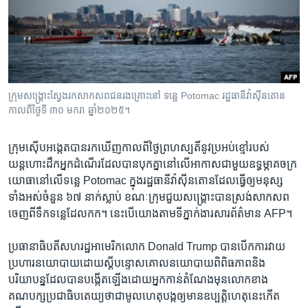
រចនា
សម្ព័ន្ធ​
Khmer English
រំលង​
និង​
បណ្តាញ​សង្គម
ចូល​
ទៅ​
ក្រុម​សង្រ្គោះ​ស្វែងរក​សាកសពជនរងគ្រោះ​នៅ ទន្លេ Potomac រដ្ឋធានីវ៉ាស៊ីនតោន
កាន់​
កាលពីថ្ងៃទី ៣០​ មករា ឆ្នាំ២០២៥។
ទំព័រ​
ភាសា
ស្វែង​
ក្រុម​ស៊ើបអង្កេត​បាន​រកឃើញ​កាលពី​ថ្ងៃ​ព្រហស្បតិ៍​នូវ​ប្រអប់​ខ្មៅ​របស់​
រក
យន្តហោះ​ដឹក​អ្នកដំណើរ​ដែល​បាន​បុកគ្នា​នៅ​លើ​អាកាស​ជាមួយ​ឧទ្ធម្ភាគចក្រ​
យោធា​នៅ​លើ​ទន្លេ Potomac ក្នុង​រដ្ឋធានី​វ៉ាស៊ីនតោន​ដែល​ធ្វើឲ្យ​មនុស្ស​
ទាំងអស់​ចំនួន ៦៧ នាក់​ស្លាប់ ខណៈ​ក្រុម​ជួយ​សង្គ្រោះ​បាន​ស្រង់​សាកសព​
ចេញពី​ទឹក​ទន្លេ​ដែល​កក។ នេះ​បើ​យោង​តាម​ទីភ្នាក់ងារ​សារព័ត៌មាន AFP។
ប្រធានាធិបតី​សហរដ្ឋ​អាមេរិកលោក Donald Trump បាន​បើក​ការ​វាយ
ប្រហារ​នយោបាយ​ដោយ​ស្តីបន្ទោស​គោលនយោបាយ​ពិពិធភាព​និង​
បរិយាបន្ន​ដែល​បាន​បង្កើត​ឡើង​ដោយ​អ្នក​កាន់​តំណែង​មុន​លោក​ខាង​
គណបក្ស​ប្រជាធិបតេយ្យ​ថា​ជា​មូលហេតុ​បង្ក​ឲ្យ​មាន​ឧប្បត្តិហេតុ​នេះ​កើត