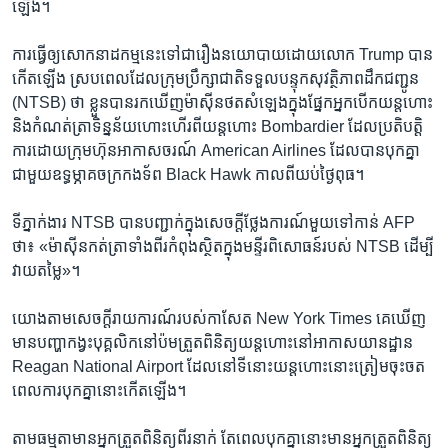
ឡើង។
ការ​ធ្វើឲ្យ​សោកនាដកម្ម​នេះ​ទៅ​ជា​រឿង​នយោបាយ​ដោយ​លោក Trump បាន​
កើតឡើង ស្របពេល​ដែល​ក្រុមប្រឹក្សា​ជាតិ​ទទួល​បន្ទុក​សុវត្ថិភាព​ដឹកជញ្ជូន
(NTSB) ថា ខ្លួន​បាន​រកឃើញ​ម៉ាស៊ីន​ថត​សំឡេង​ក្នុង​ផ្នែក​អ្នក​បើក​យន្តហោះ​
និង​កំណត់ត្រា​ទិន្នន័យ​ហោះហើរ​ពី​យន្តហោះ Bombardier ដែល​ប្រតិបត្តិ
ការ​ដោយ​ក្រុមហ៊ុន​អាកាសចរណ៍ American Airlines ដែល​បាន​បុកគ្នា​
ជាមួយ​ឧទ្ធម្ភាគចក្រ​កងទ័ព Black Hawk កាលពី​យប់​ថ្ងៃ​ពុធ។
ទីភ្នាក់ងារ NTSB បាន​បញ្ជាក់​ក្នុង​សេចក្តី​ថ្លែងការណ៍​មួយ​ទៅកាន់ AFP
ថា៖ «ម៉ាស៊ីន​កត់ត្រា​ទាំងពីរ​កំពុង​ស្ថិត​ក្នុង​មន្ទីរ​ពិសោធន៍​របស់ NTSB ដើម្បី​
វាយតម្លៃ»។
យោង​តាម​សេចក្តី​រាយការណ៍​របស់​កាសែត New York Times គេ​ឃើញ​
មាន​បញ្ហា​កង្វះ​បុគ្គលិក​នៅ​ប៉ម​ត្រួតពិនិត្យ​យន្តហោះ​នៅ​អាកាសយានដ្ឋាន
Reagan National Airport ដែល​នៅ​ទីនោះ​យន្តហោះ​នោះ​ត្រៀម​ចុះចត​
ពេល​ការ​បុកគ្នា​នោះ​កើតឡើង។
តាម​ធម្មតា​មាន​អ្នក​ត្រួតពិនិត្យ​ពីរ​នាក់ តែ​ពេល​បុកគ្នា​នោះ​មាន​អ្នក​ត្រួតពិនិត្យ​