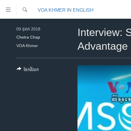
ភ្ជាប់​
VOA KHMER IN ENGLISH
ទៅ​
គេហទំព័រ​
ស្វែង​
កម្ពុជា
រក
09 តុលា 2018
Interview: 
ទាក់ទង
អន្តរជាតិ
Chetra Chap
រំលង​
Advantage 
VOA Khmer
និង​
អាមេរិក
ចូល​
ចិន
ទៅ​​
ទំព័រ​
ហេឡូវីអូអេ
ចែករំលែក
ព័ត៌មាន​​
កម្ពុជាច្នៃប្រតិដ្ឋ
តែ​
ម្តង
ព្រឹត្តិការណ៍ព័ត៌មាន
រំលង​
ទូរទស្សន៍ / វីដេអូ​
និង​
ចូល​
វិទ្យុ / ផតខាសថ៍
ទៅ​
កម្មវិធីទាំងអស់
ទំព័រ​