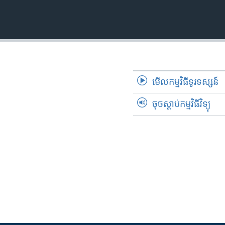
មើល​កម្មវិធី​ទូរទស្សន៍
ចុចស្តាប់កម្មវិធីវិទ្យុ