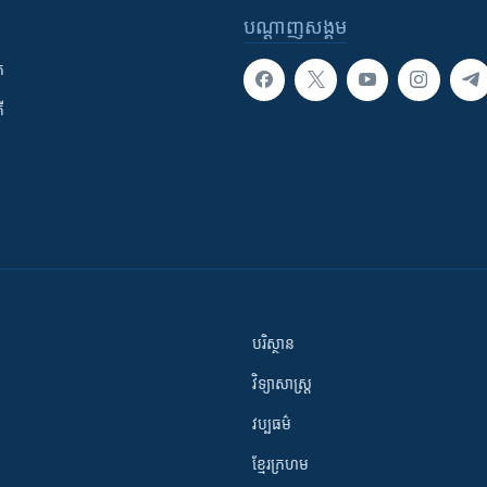
បណ្តាញ​សង្គម
ក
ី
បរិស្ថាន
វិទ្យាសាស្រ្ត
វប្បធម៌
ខ្មែរក្រហម