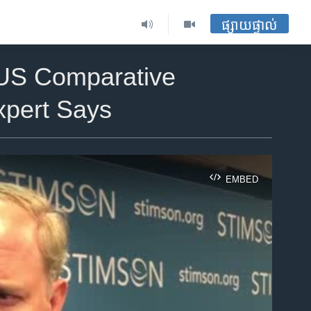
ផ្សាយផ្ទាល់
s US Comparative
xpert Says
EMBED