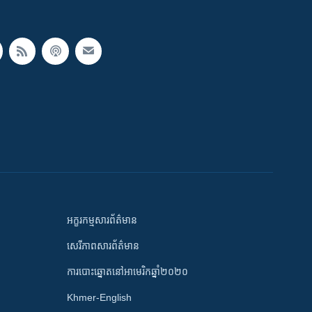
អក្ខរកម្មសារព័ត៌មាន
សេរីភាពសារព័ត៌មាន
ការបោះឆ្នោតនៅអាមេរិកឆ្នាំ២០២០
Khmer-English