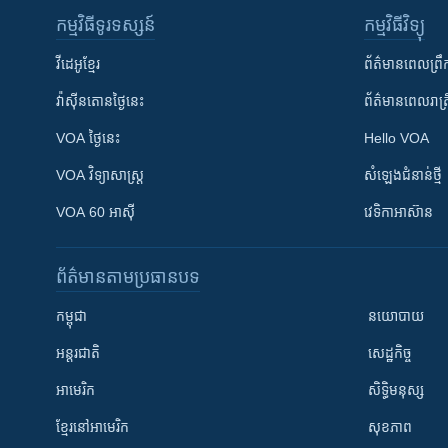
កម្មវិធី​ទូរទស្សន៍
កម្មវិធី​វិទ្យុ
វីដេអូ​ខ្មែរ
ព័ត៌មាន​ពេល​ព្រឹ
វ៉ាស៊ីនតោន​ថ្ងៃ​នេះ
ព័ត៌មាន​​ពេល​រាត្រ
VOA ថ្ងៃនេះ
Hello VOA
VOA ​វិទ្យាសាស្ត្រ
សំឡេង​ជំនាន់​ថ្មី
VOA 60 អាស៊ី
វេទិកា​អាស៊ាន
ព័ត៌មាន​តាមប្រធានបទ​
កម្ពុជា
នយោបាយ
អន្តរជាតិ
សេដ្ឋកិច្ច
អាមេរិក
សិទ្ធិមនុស្ស
ខ្មែរ​នៅអាមេរិក
សុខភាព