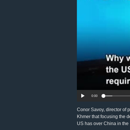
រចនា
សម្ព័ន្ធ​
រំលង​
និង​
ចូល​
ទៅ​
កាន់​
ទំព័រ​
ស្វែង​
រក
0:00
Conor Savoy, director of 
Khmer that focusing the d
US has over China in the