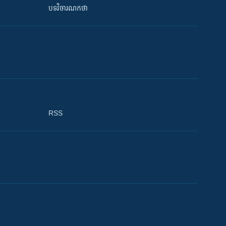
បទវិចារណកថា
RSS