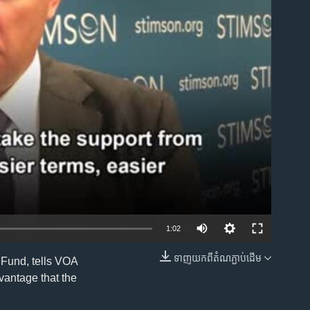
ble
1:02
ទាញ​យក​ពី​តំណភ្ជាប់​ដើម
 Fund, tells VOA
EMBED
vantage that the