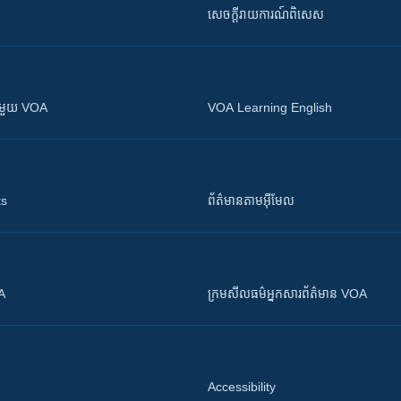
សេចក្តីរាយការណ៍ពិសេស
ស​​ជាមួយ VOA
VOA Learning English
ts
ព័ត៌មាន​តាម​អ៊ីមែល
OA
ក្រម​​​សីលធម៌​​​អ្នក​​​សារព័ត៌មាន VOA
Accessibility