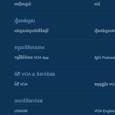
អាស៊ីអាគ្នេយ៍
អប់រំ
រៀន​​អង់គ្លេស
អង់គ្លេស​ជាមួយ​ម៉ានី​និង​ម៉ូរី
រៀន​​​​​​អង់គ្លេ
ទទួល​ព័ត៌មាន​តាម
កម្មវិធី​ព័ត៌មាន VOA App
ស្តាប់ Podcas
អំពី​ VOA & ទំនាក់ទំនង
អំពី​ VOA
ធម្មនុញ្ញ​នៃ V
គេហទំព័រ​​ទាក់ទង
USAGM
VOA English