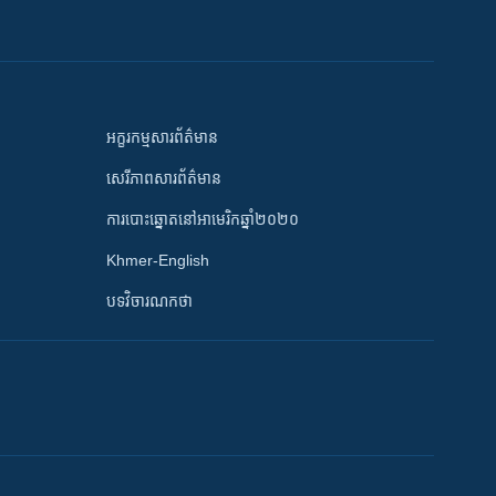
អក្ខរកម្មសារព័ត៌មាន
សេរីភាពសារព័ត៌មាន
ការបោះឆ្នោតនៅអាមេរិកឆ្នាំ២០២០
Khmer-English
បទវិចារណកថា