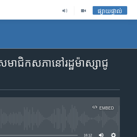
ផ្សាយផ្ទាល់
សមាជិក​សភា​នៅ​រដ្ឋ​ម៉ាស្សាជូ
EMBED
ble
16:12