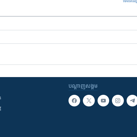
មើល​វីដេអ
បណ្តាញ​សង្គម
ក
ី