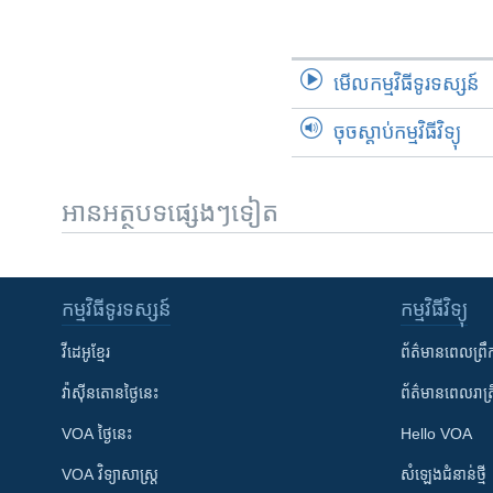
មើល​កម្មវិធី​ទូរទស្សន៍
ចុចស្តាប់កម្មវិធីវិទ្យុ
អានអត្ថបទផ្សេងៗទៀត
កម្មវិធី​ទូរទស្សន៍
កម្មវិធី​វិទ្យុ
វីដេអូ​ខ្មែរ
ព័ត៌មាន​ពេល​ព្រឹ
វ៉ាស៊ីនតោន​ថ្ងៃ​នេះ
ព័ត៌មាន​​ពេល​រាត្រ
VOA ថ្ងៃនេះ
Hello VOA
VOA ​វិទ្យាសាស្ត្រ
សំឡេង​ជំនាន់​ថ្មី