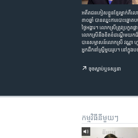
រចនា
សម្ព័ន្ធ​
អតីត​ជនភៀស​ខ្លួន​ខ្មែរម្នាក់​គ
រំលង​
៣០ឆ្នាំ ​បាន​ឈ្នះ​ការ​បោះឆ្នោត
និង​
ថ្ងៃ​អង្គារ។​ លោកស្រី​ត្រូវ​ប្រក
ចូល​
លោកស្រី​នឹង​ខិតខំ​ដណ្តើម​យក​ជ
ទៅ​
បានសម្ភាសន៍​លោក​ស្រី វណ្ណា ហូវឺដ
កាន់​
អ្នក​ដឹកនាំ​ស្រ្តីមួយ​រូប។ នៅក
ទំព័រ​
ស្វែង​
រក
ចុច​​ស្តាប់​ឬ​ទស្សនា
កម្មវិធី​នីមួយៗ