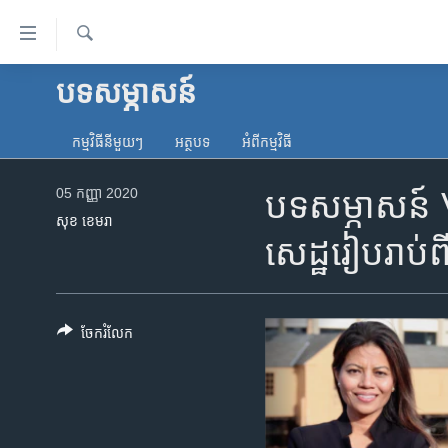
ភ្ជាប់​
ទៅ​
គេហទំព័រ​
ស្វែង​
បទ​សម្ភាសន៍
កម្ពុជា
រក
ទាក់ទង
អន្តរជាតិ
រំលង​
កម្មវិធី​នីមួយៗ
អត្ថបទ​
អំពី​កម្មវិធី​
និង​
អាមេរិក
ចូល​
05 កញ្ញា 2020
បទសម្ភាសន៍ VOA
ចិន
ទៅ​​
សុខ ខេមរា
ទំព័រ​
ហេឡូវីអូអេ
សេដ្ឋ​រៀបរាប់
ព័ត៌មាន​​
កម្ពុជាច្នៃប្រតិដ្ឋ
តែ​
ម្តង
ព្រឹត្តិការណ៍ព័ត៌មាន
រំលង​
ចែករំលែក
ទូរទស្សន៍ / វីដេអូ​
និង​
ចូល​
វិទ្យុ / ផតខាសថ៍
ទៅ​
កម្មវិធីទាំងអស់
ទំព័រ​