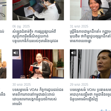
06 កុម្ភៈ 2025
31 មករា 2025
់ដល់
សំឡេងជំនាន់ថ្មី៖ ការផ្សព្វផ្សាយអំពី
ស្រ្តី​និង​ភាព​ជា​អ្នក​ដឹកនាំ៖ កញ្ញា​
សុវត្ថិភាពអ៊ីនធឺណិតជួយកាត់
មុយងីម ថា​កីឡា​ជួយឲ្យ​អ្នកដឹកនាំ​
បន្ថយហានិភ័យរបស់កុមារនិងយុវជន
មាន​ភាព​លេចធ្លោ
30 មករា 2025
29 មករា 2025
​
បទសម្ភាសន៍ VOA៖ កិច្ចការ​ជួយ​ដល់​ជន​
បទសម្ភាសន៍ VOA៖ ប្រធាន​សម
​នឹង​
មាន​ពិការភាព​នៅកម្ពុជា​រង​ប៉ះពាល់​
អាដហុក​សង្ឃឹម​ថា កម្ពុជា​នឹង​ទទួ
ដោយសារ​ការ​បង្កក​ជំនួយ​ថវិកា​របស់​
ជំនួយ​អាមេរិក​ឡើងវិញ
អាមេរិក