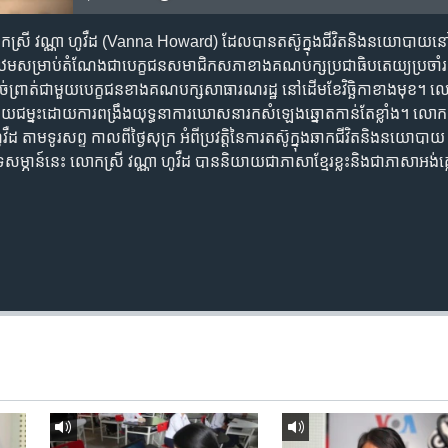
ឺ​លោកស្រី​ វណ្ណា ហូវឺដ​ (Vanna Howard)​ ដែលបាន​តស៊ូ​ក្នុង​ជីវិតនិង​នយោបាយ​ន
​បឋម​សម្រាប់​តំណែង​ជា​បេក្ខជន​សមាជិក​សភា​ខាង​គណបក្ស​ប្រជាធិបតេយ្យ​ប្រចាំ​រដ្
ួត​ផ្តាច់ព្រាត់​ជាមួយ​បេក្ខជន​ខាង​គណបក្ស​សាធារណរដ្ឋ​ នៅដើមខែ​វិច្ឆិកា​ខាងមុខ។ ​ល
័យជម្នះ​ដោយ​ការ​ពង្រឹងយុទ្ធនាការ​ឃោសនា​រក​សំឡេងឆ្នោត​កាន់​តែខ្លាំង។​ លោក 
 ​តាម​ទូរសព្ទ​ កាលពី​ថ្ងៃសុក្រ ​អំពី​ប្រវត្តិ​នៃការ​តស៊ូ​ក្នុងឆាក​ជីវិត​និង​នយោបា
្នុងបទសម្ភាន៍នេះ លោកស្រី វណ្ណា ហូវឺដ បាននិយាយជាភាសាខ្មែរខ្លះនិងជាភាសាអង់គ