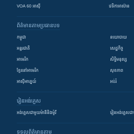
VOA 60 អាស៊ី
វេទិកា​អាស៊ាន
ព័ត៌មាន​តាមប្រធានបទ​
កម្ពុជា
នយោបាយ
អន្តរជាតិ
សេដ្ឋកិច្ច
អាមេរិក
សិទ្ធិមនុស្ស
ខ្មែរ​នៅអាមេរិក
សុខភាព
អាស៊ីអាគ្នេយ៍
អប់រំ
រៀន​​អង់គ្លេស
អង់គ្លេស​ជាមួយ​ម៉ានី​និង​ម៉ូរី
រៀន​​​​​​អង់គ្លេ
ទទួល​ព័ត៌មាន​តាម