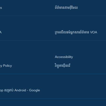
ts
ព័ត៌មាន​តាម​អ៊ីមែល
OA
ក្រម​​​សីលធម៌​​​អ្នក​​​សារព័ត៌មាន VOA
Accessibility
y Policy
វិទ្យុ​អាស៊ី​សេរី
 App សម្រាប់ Android - Google