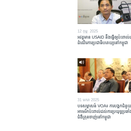
12 កុម្ភៈ 2025
អវត្តមាន USAID នឹងធ្វើឲ្យប៉ះពាល
ដំណើរការប្រជាធិបតេយ្យនៅកម្ពុជា
31 មករា 2025
បទសម្ភាសន៍ VOA៖ ការបង្កក​ជំនួយ
អាមេរិក​ប៉ះពាល់ដល់​ការប្រយុទ្ធ​ប្រឆាំង
ជំងឺ​គ្រុនចាញ់​នៅ​កម្ពុជា