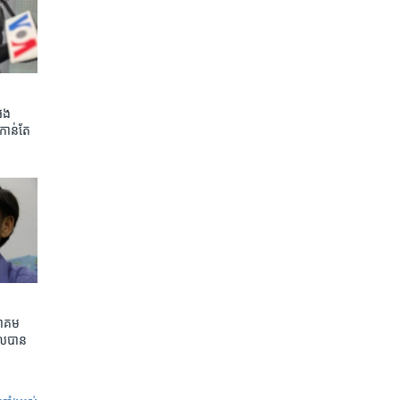
អេង
កាន់តែ​
ាគម​
ល​បាន​