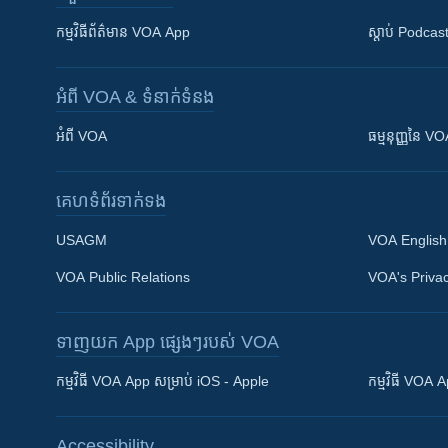
កម្មវិធី​ព័ត៌មាន VOA App
ស្តាប់ Podcas
អំពី​ VOA & ទំនាក់ទំនង
អំពី​ VOA
ធម្មនុញ្ញ​នៃ V
គេហទំព័រ​​ទាក់ទង
USAGM
VOA English
VOA Public Relations
VOA's Privac
ទាញយក​ App ផ្សេងៗ​របស់​ VOA
Khmer English
កម្មវិធី​ VOA App សម្រាប់ iOS - Apple
កម្មវិធី​ VOA
បណ្តាញ​សង្គម
Accessibility