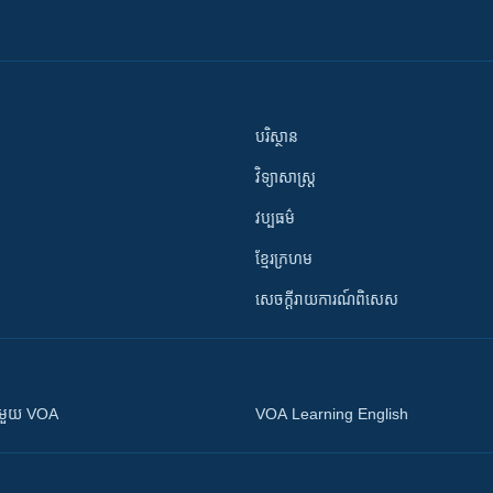
បរិស្ថាន
វិទ្យាសាស្រ្ត
វប្បធម៌
ខ្មែរក្រហម
សេចក្តីរាយការណ៍ពិសេស
ស​​ជាមួយ VOA
VOA Learning English