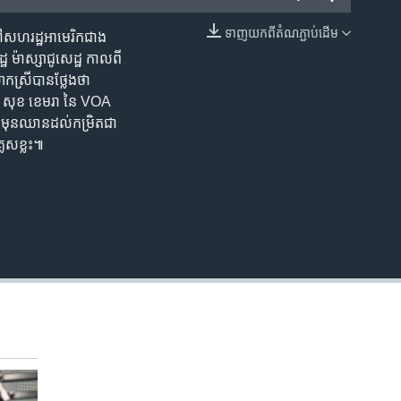
ទាញ​យក​ពី​តំណភ្ជាប់​ដើម
ៅ​សហរដ្ឋ​អាមេរិក​ជាង​
EMBED
ឋ ​ម៉ាស្សាជូសេដ្ឋ ​កាលពី
ោកស្រី​បាន​ថ្លែងថា
​សុខ ខេមរា ​នៃ​ VOA ​
យ ​មុនឈាន​ដល់​កម្រិត​ជា​
្លេសខ្លះ៕