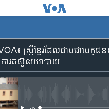
៖ ស្ត្រី​ខ្មែរ​ដែល​ជាប់​ជាបេក្ខជន​
​ពី​ការ​តស៊ូ​នយោបាយ
No media source currently availa
0:00