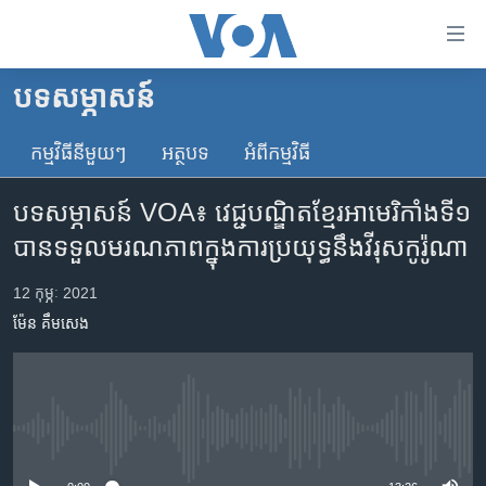
ភ្ជាប់​
ទៅ​
គេហទំព័រ​
បទ​សម្ភាសន៍
កម្ពុជា
ទាក់ទង
រំលង​
កម្មវិធី​នីមួយៗ
អត្ថបទ​
អំពី​កម្មវិធី​
អន្តរជាតិ
និង​
អាមេរិក
ចូល​
បទសម្ភាសន៍ VOA៖ វេជ្ជបណ្ឌិតខ្មែរអាមេរិកាំងទី១
ទៅ​​
ចិន
បានទទួលមរណភាពក្នុងការប្រយុទ្ធនឹងវីរុសកូរ៉ូណា
ទំព័រ​
ហេឡូវីអូអេ
ព័ត៌មាន​​
12 កុម្ភៈ 2021
តែ​
កម្ពុជាច្នៃប្រតិដ្ឋ
ម៉ែន គឹមសេង
ម្តង
ព្រឹត្តិការណ៍ព័ត៌មាន
រំលង​
និង​
ទូរទស្សន៍ / វីដេអូ​
ចូល​
វិទ្យុ / ផតខាសថ៍
ទៅ​
No media source currently available
ទំព័រ​
កម្មវិធីទាំងអស់