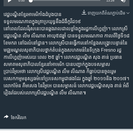
រចនា
0:00
13:26
សម្ព័ន្ធ​
Khmer English
ទាញ​យក​ពី​តំណភ្ជាប់​ដើម
វេជ្ជបណ្ឌិតខ្មែរអាមេរិកាំងដំបូងបាន
រំលង​
ទទួលមរណភាពក្នុងគ្រាប្រយុទ្ធនឹងជំងឺកូវីដ១៩
និង​
បណ្តាញ​សង្គម
នៅពេលដែលវីរុសនេះបានឆ្លងរាលដាលខ្លាំងក្នុងរដ្ឋកាលីហ្វញ៉ា។ លោកស្រី
ចូល​
វេជ្ជបណ្ឌិត លឹម លីណាត អាយុ៥៨ឆ្នាំ បានទទួលមរណភាព កាលពីថ្ងៃទី១៨
ទៅ​
ខែមករា នៅឯលំនៅដ្ឋាន។ លោកស្រីបានធ្វើការនៅកន្លែងសង្គ្រោះបន្ទាន់នៃ
កាន់​
មជ្ឈមណ្ឌលសុខាភិបាលថ្នាក់តំបន់ក្នុងសហគមន៍នៃទីក្រុង Fresno រដ្ឋ
ទំព័រ​
ភាសា
កាលីហ្វញ៉ាអស់រយៈពេល ២៥ ឆ្នាំ។ លោកវេជ្ជបណ្ឌិត សុង តាន់ ប្រធាន
ស្វែង​
សមាគមសុខាភិបាលខ្មែរនៅអាមេរិក បានបញ្ជាក់ក្នុងបទសម្ភាស
រក
ប្រាប់វីអូអេថា លោកស្រីវេជ្ជបណ្ឌិត លឹម លីណាត ក៏ធ្លាប់បានចូលរួម
បេសកកម្មមនុស្សធម៌ទៅប្រទេសកម្ពុជាផងដែរ ក្នុងឆ្នាំ ២០១១និង ២០១៧។
លោកម៉ែន គឹមសេង នៃវីអូអេ បានសម្ភាសន៍ លោកវេជ្ជបណ្ឌិតសុង តាន់ អំពី
រឿងរ៉ាវរបស់លោកស្រីវេជ្ជបណ្ឌិត លឹម លីណាត៕
ចែករំលែក