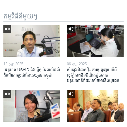
កម្មវិធី​នីមួយៗ
12 កុម្ភៈ 2025
06 កុម្ភៈ 2025
អវត្តមាន USAID នឹងធ្វើឲ្យប៉ះពាល់ដល់
សំឡេងជំនាន់ថ្មី៖ ការផ្សព្វផ្សាយអំពី
ដំណើរការប្រជាធិបតេយ្យនៅកម្ពុជា
សុវត្ថិភាពអ៊ីនធឺណិតជួយកាត់
បន្ថយហានិភ័យរបស់កុមារនិងយុវជន