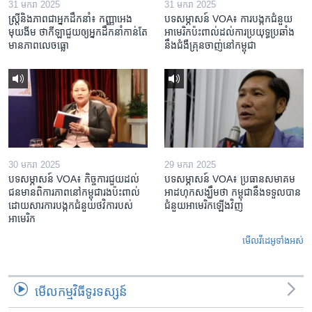
31 មករា 2025
31 មករា 2025
ស្រ្តី​និង​ភាព​ជា​អ្នក​ដឹកនាំ៖ កញ្ញា​អេង
បទសម្ភាសន៍ VOA៖ ការបង្កក​ជំនួយ​
មុយងីម ថា​កីឡា​ជួយឲ្យ​អ្នកដឹកនាំ​កាន់តែ​
អាមេរិក​ប៉ះពាល់ដល់​ការប្រយុទ្ធ​ប្រឆាំង​
មាន​ភាព​លេចធ្លោ
នឹង​ជំងឺ​គ្រុនចាញ់​នៅ​កម្ពុជា
30 មករា 2025
29 មករា 2025
បទសម្ភាសន៍ VOA៖ កិច្ចការ​ជួយ​ដល់​
បទសម្ភាសន៍ VOA៖ ប្រធាន​សមាគម​
ជន​មាន​ពិការភាព​នៅកម្ពុជា​រង​ប៉ះពាល់​
អាដហុក​សង្ឃឹម​ថា កម្ពុជា​នឹង​ទទួល​បាន​
ដោយសារ​ការ​បង្កក​ជំនួយ​ថវិកា​របស់​
ជំនួយ​អាមេរិក​ឡើងវិញ
អាមេរិក
មើល​វីដេអូ​ទាំង​អស់
មើល​កម្មវិធី​ទូរទស្សន៍