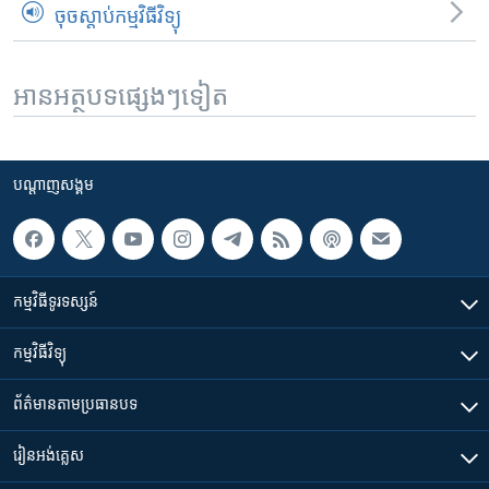
ចុចស្តាប់កម្មវិធីវិទ្យុ
អានអត្ថបទផ្សេងៗទៀត
បណ្តាញ​សង្គម
កម្មវិធី​ទូរទស្សន៍
កម្មវិធី​វិទ្យុ
ព័ត៌មាន​តាមប្រធានបទ​
រៀន​​អង់គ្លេស