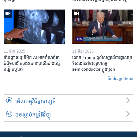
11 មីនា 2025
11 មីនា 2025
តើ​បញ្ញាសប្បនិម្មិត​ AI អាច​កំណត់​រក​
លោក Trump ផ្តល់សញ្ញាពីការផ្លាស់ប្តូរ
ជំងឺមហារីក​សុដន់​បាន​ប្រសើរ​ជាង​វេជ្ជ
ទិសដៅនៅឧស្សាហកម្ម
បណ្ឌិត​ឬ​ទេ?
semiconductor ក្នុងស្រុក
មើល​វីដេអូ​ទាំង​អស់
មើល​កម្មវិធី​ទូរទស្សន៍
ចុចស្តាប់កម្មវិធីវិទ្យុ