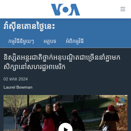
ភ្ជាប់​
ទៅ​
គេហទំព័រ​
វ៉ាស៊ីនតោន​ថ្ងៃ​នេះ
កម្ពុជា
ទាក់ទង
រំលង​
កម្មវិធី​នីមួយៗ
អត្ថបទ​
អំពី​កម្មវិធី​
អន្តរជាតិ
និង​
អាមេរិក
ចូល​
និស្សិតអន្តរជាតិថ្នាក់អនុបណ្ឌិតជាច្រើននាំគ្នាមក
ទៅ​​
ចិន
សិក្សានៅសហរដ្ឋអាមេរិក
ទំព័រ​
ហេឡូវីអូអេ
ព័ត៌មាន​​
02 មករា 2024
តែ​
កម្ពុជាច្នៃប្រតិដ្ឋ
Laurel Bowman
ម្តង
ព្រឹត្តិការណ៍ព័ត៌មាន
រំលង​
និង​
ទូរទស្សន៍ / វីដេអូ​
ចូល​
វិទ្យុ / ផតខាសថ៍
ទៅ​
ទំព័រ​
កម្មវិធីទាំងអស់
No media source currently available