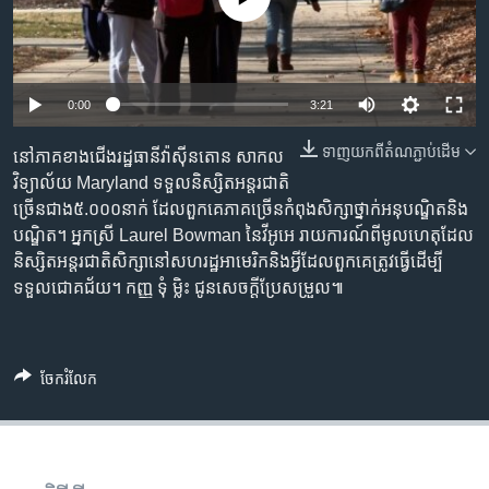
រចនា
សម្ព័ន្ធ​
Khmer English
រំលង​
និង​
បណ្តាញ​សង្គម
0:00
3:21
ចូល​
ទៅ​
ទាញ​យក​ពី​តំណភ្ជាប់​ដើម
នៅភាគខាងជើងរដ្ឋធានីវ៉ាស៊ីនតោន សាកល
កាន់​
វិទ្យាល័យ Maryland ទទួលនិស្សិតអន្តរជាតិ
ទំព័រ​
ភាសា
ច្រើនជាង៥.០០០នាក់ ដែលពួកគេភាគច្រើនកំពុងសិក្សាថ្នាក់អនុបណ្ឌិតនិង
ស្វែង​
បណ្ឌិត។ អ្នកស្រី Laurel Bowman នៃវីអូអេ រាយការណ៍ពីមូលហេតុដែល
រក
និស្សិតអន្តរជាតិសិក្សានៅសហរដ្ឋអាមេរិកនិងអ្វីដែលពួកគេត្រូវធ្វើដើម្បី
ទទួលជោគជ័យ។ កញ្ញ ទុំ ម្លិះ ជូនសេចក្តីប្រែសម្រួល៕
ចែករំលែក