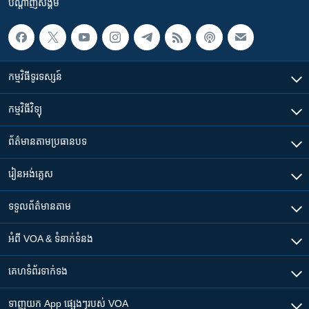
បណ្តាញ​សង្គម
កម្មវិធី​ទូរទស្សន៍
កម្មវិធី​វិទ្យុ
ព័ត៌មាន​តាមប្រធានបទ​
រៀន​​អង់គ្លេស
ទទួល​ព័ត៌មាន​តាម
អំពី​ VOA & ទំនាក់ទំនង
គេហទំព័រ​​ទាក់ទង
ទាញយក​ App ផ្សេងៗ​របស់​ VOA