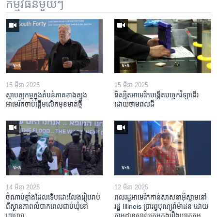
កម្មវិធី​នីមួយៗ
15 មីនា 2025
15 មីនា 2025
ស្ថាបត្យកម្ម​ក្នុង​តំបន់​ភាគ​ខាង​ត្បូង​
និស្សិត​អាមេរិក​បង្កើត​បច្ចេកវិទ្យា​ដើរ​
អាមេរិក​ចាប់ផ្តើម​លើក​មុខមាត់​ថ្មី
ដោយ​ថាមពល​ដី
14 មីនា 2025
12 មីនា 2025
ចំណាប់ខ្មាំង​ដែល​ទើប​ដោះលែង​រៀបរាប់​
ពលរដ្ឋអាមេរិក​កាន់សាសនា​អ៊ិស្លាម​នៅ
ពី​ស្ថានភាព​​លំបាក​ពេល​ជាប់​ឃុំ​នៅ​
រដ្ឋ Illinois ​ប្រារព្វបុណ្យរ៉ាម៉ាដន ​ដោយ​
ហ្កាហ្សា
តាម​ដាន​​សាលក្រមក្នុងរឿងឃាតកម្ម