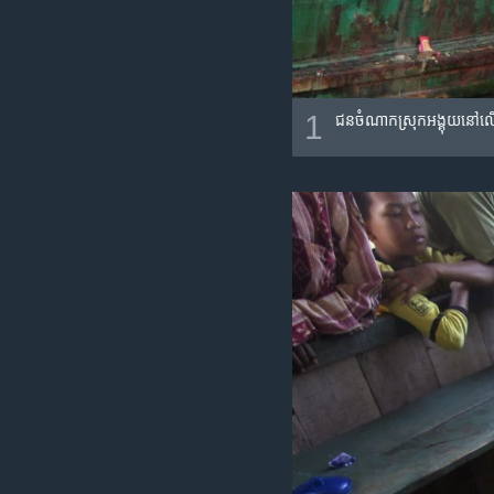
1
ជន​ចំណាក​ស្រុក​អង្គុយ​នៅ​លើ​ទ