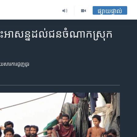
ផ្សាយផ្ទាល់
តោះ​អាសន្ន​ដល់​ជនចំណាកស្រុក
យសារ​ការជូញ​ដូរ​