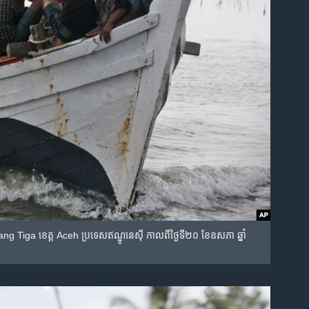
g Tiga ខេត្ត​ Aceh ប្រទេស​ឥណ្ឌូនេស៊ី​ កាល​ពី​ថ្ងៃ​ទី​២០​ ខែ​ឧសភា​ ឆ្នាំ​