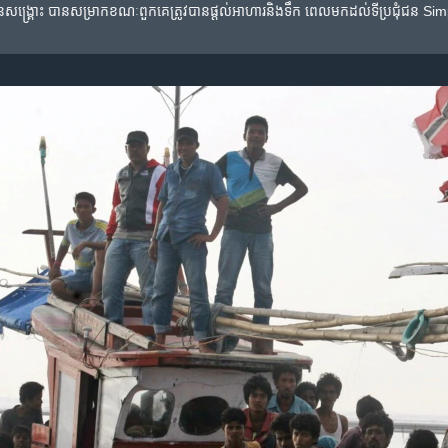
​សង្គ្រោះ​ បាន​សម្រាក​ខណៈ​ពួកគេ​ត្រូវ​បាន​ផ្តល់​អាហារ​និង​ទឹក​ ពេល​មក​ដល់​ទីប្រជុំជន ​Simp