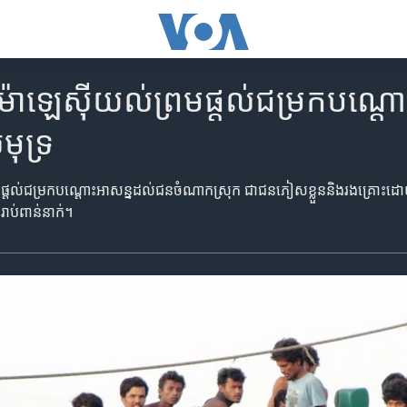
ង​ម៉ាឡេស៊ី​យល់ព្រមផ្តល់ជម្រក​បណ្
មុទ្រ
រមផ្តល់ជម្រក​បណ្តោះ​អាសន្ន​ដល់​ជនចំណាកស្រុក​ ​ជា​ជនភៀសខ្លួន​និង​រងគ្រោះ​ដោ
រាប់​ពាន់​នាក់។