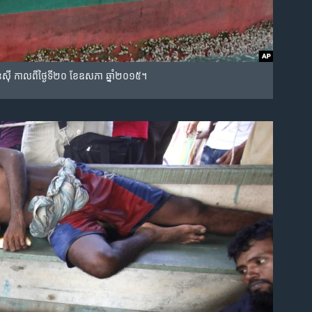
៊ី​ កាល​ពី​ថ្ងៃ​ទី​២០​ ខែ​ឧសភា​ ឆ្នាំ​២០១៥។​