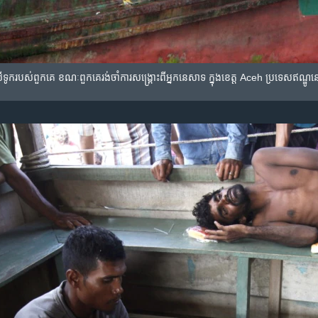
ូក​របស់​ពួកគេ​ ខណៈ​ពួក​គេ​រង់​ចាំ​ការសង្គ្រោះ​ពី​អ្នកនេសាទ​ ក្នុង​ខេត្ត​ Aceh ប្រទេស​ឥណ្ឌូនេស