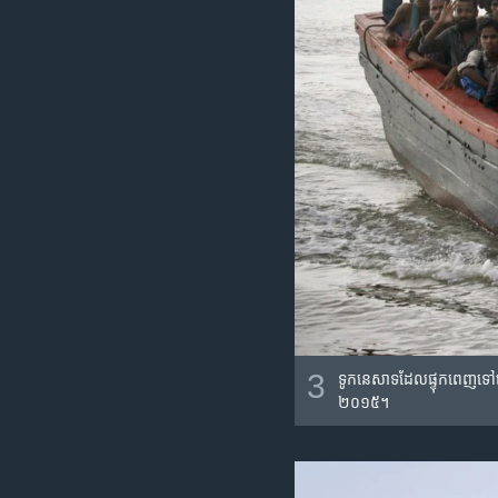
3
ទូក​នេសាទ​ដែល​ផ្ទុក​ពេញ​ទៅ​ដ
២០១៥។