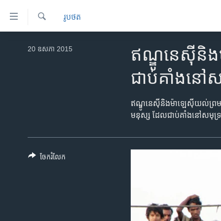
ភ្ជាប់​
រូបថត
ទៅ​
គេហទំព័រ​
ស្វែង​
កម្ពុជា
រក
20 ឧសភា 2015
ឥណ្ឌូនេស៊ី​និ
ទាក់ទង
អន្តរជាតិ
រំលង​
ជាប់គាំងនៅ​ស
និង​
អាមេរិក
ចូល​
ចិន
ឥណ្ឌូនេស៊ី​និង​ម៉ាឡេស៊ី​យល់ព្
ទៅ​​
មនុស្ស​ ដែល​ជាប់​គាំង​នៅ​សមុទ្រ​
ទំព័រ​
ហេឡូវីអូអេ
ព័ត៌មាន​​
កម្ពុជាច្នៃប្រតិដ្ឋ
តែ​
ម្តង
ព្រឹត្តិការណ៍ព័ត៌មាន
ចែករំលែក
រំលង​
ទូរទស្សន៍ / វីដេអូ​
និង​
ចូល​
វិទ្យុ / ផតខាសថ៍
ទៅ​
កម្មវិធីទាំងអស់
ទំព័រ​