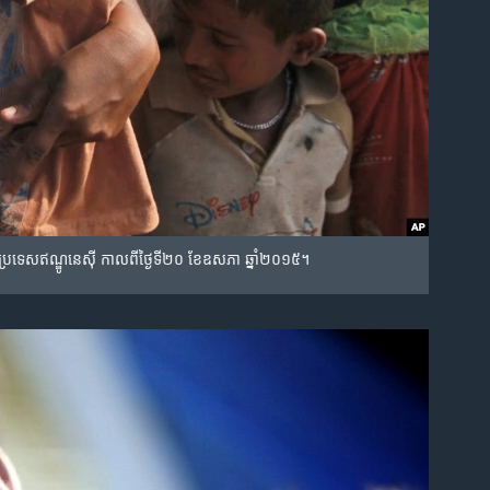
ទេស​ឥណ្ឌូនេស៊ី​ កាល​ពី​ថ្ងៃ​ទី​២០​ ខែ​ឧសភា​ ឆ្នាំ​២០១៥។​