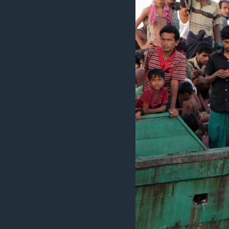
រចនា
សម្ព័ន្ធ​
រំលង​
និង​
ចូល​
ទៅ​
កាន់​
ទំព័រ​
ស្វែង​
រក