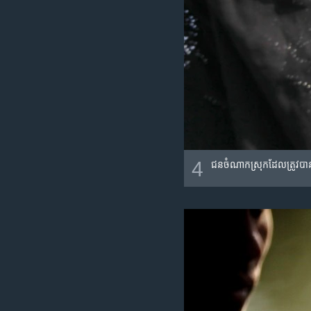
4
ជនចំណាក​ស្រុក​ដែល​ត្រូវ​បាន​