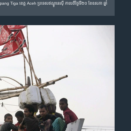
ang Tiga ខេត្ត​ Aceh ប្រទេស​ឥណ្ឌូនេស៊ី​ កាល​ពី​ថ្ងៃ​ទី​២០​ ខែ​ឧសភា​ ឆ្នាំ​