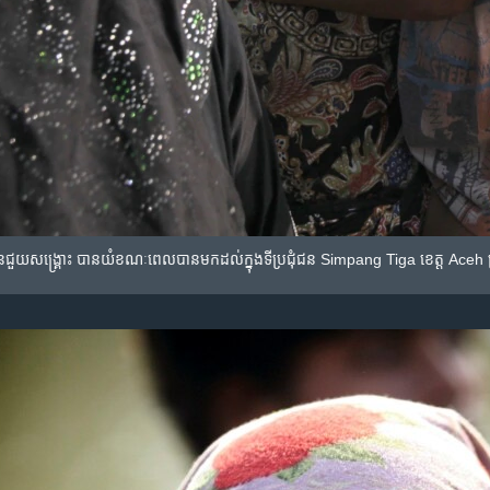
ជួយ​សង្រ្គោះ​ បាន​យំ​ខណៈ​ពេល​​បាន​មក​ដល់​ក្នុង​​ទីប្រជុំជន​ ​Simpang Tiga ខេត្ត​ Aceh ប្រ