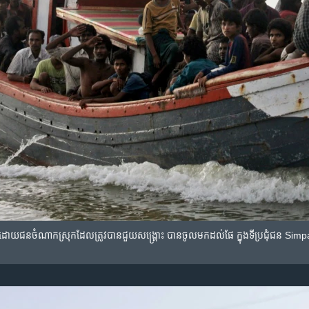
ោយ​ជនចំណាក​ស្រុក​ដែល​ត្រូវ​បាន​ជួយ​សង្រ្គោះ​ បាន​ចូល​មក​ដល់​ផែ​ ក្នុង​​ទីប្រជុំជន​ ​Simpan