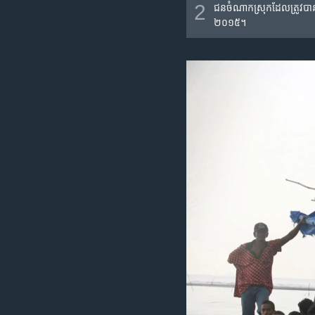
2
ជន​ចំណាក​ស្រុក​ដែល​ត្រូវ​បាន
២០១៥។