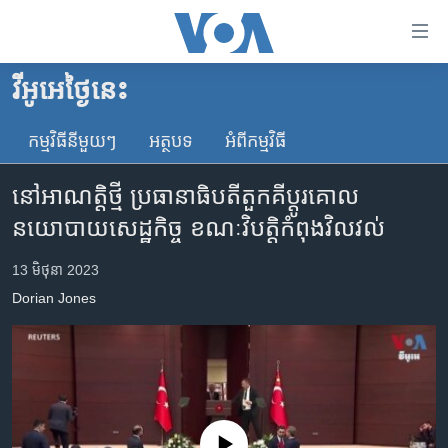
ភ្ជាប់​
ទៅ​
គេហទំព័រ​
វីអូអេថ្ងៃនេះ
កម្ពុជា
ទាក់ទង
រំលង​
កម្មវិធី​នីមួយៗ
អត្ថបទ​
អំពី​កម្មវិធី​
អន្តរជាតិ
និង​
អាមេរិក
ចូល​
នៅ​អាណត្តិ​ថ្មី ប្រធានាធិបតី​តួកគី​ប្តូរ​គោល
ទៅ​​
ចិន
នយោបាយ​សេដ្ឋកិច្ច​ ខណៈ​វិបត្តិ​កំពុង​វិលវល់
ទំព័រ​
ហេឡូវីអូអេ
ព័ត៌មាន​​
13 មិថុនា 2023
តែ​
កម្ពុជាច្នៃប្រតិដ្ឋ
Dorian Jones
ម្តង
ព្រឹត្តិការណ៍ព័ត៌មាន
រំលង​
និង​
ទូរទស្សន៍ / វីដេអូ​
ចូល​
វិទ្យុ / ផតខាសថ៍
ទៅ​
ទំព័រ​
កម្មវិធីទាំងអស់
No media source currently available