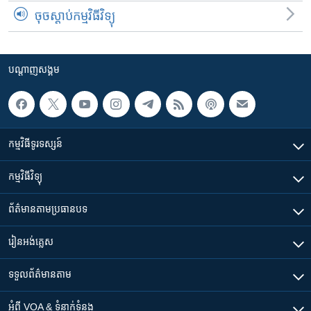
ចុចស្តាប់កម្មវិធីវិទ្យុ
បណ្តាញ​សង្គម
កម្មវិធី​ទូរទស្សន៍
កម្មវិធី​វិទ្យុ
ព័ត៌មាន​តាមប្រធានបទ​
រៀន​​អង់គ្លេស
ទទួល​ព័ត៌មាន​តាម
អំពី​ VOA & ទំនាក់ទំនង