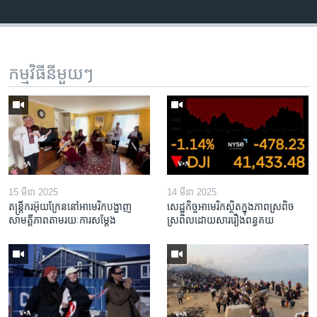
កម្មវិធី​នីមួយៗ
15 មីនា 2025
14 មីនា 2025
តន្ត្រីករ​អ៊ុយក្រែន​នៅ​អាមេរិក​បង្ហាញ​
សេដ្ឋកិច្ច​អាមេរិក​ស្ថិត​ក្នុង​ភាពស្រពិច
សាមគ្គីភាព​តាម​រយៈ​ការសម្តែង
ស្រពិល​ដោយសារ​រឿង​ពន្ធគយ