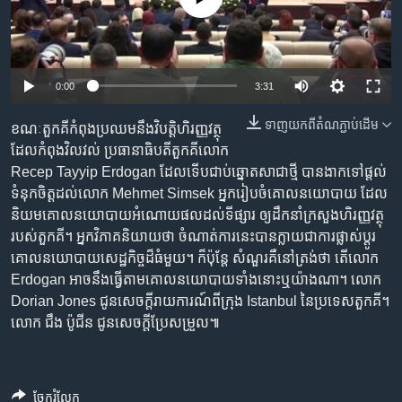
រចនា
សម្ព័ន្ធ​
Khmer English
រំលង​
និង​
បណ្តាញ​សង្គម
0:00
3:31
ចូល​
ទៅ​
ទាញ​យក​ពី​តំណភ្ជាប់​ដើម
ខណៈ​តួកគី​កំពុង​ប្រឈម​នឹង​វិបត្តិ​ហិរញ្ញវត្ថុ​
កាន់​
ដែល​កំពុង​វិលវល់ ប្រធានាធិបតី​តួកគី​លោក
ទំព័រ​
ភាសា
Recep Tayyip Erdogan ដែល​ទើប​​ជាប់​ឆ្នោត​សាជាថ្មី បាន​ងាក​ទៅ​ផ្តល់​
ស្វែង​
ទំនុក​ចិត្ត​ដល់​លោក Mehmet Simsek ​អ្នក​រៀបចំ​គោលនយោបាយ​ ដែល​
រក
និយម​គោលនយោបាយ​អំណោយផល​ដល់​ទីផ្សារ​ ឲ្យ​ដឹកនាំ​ក្រសួង​ហិរញ្ញវត្ថុ​
របស់​តួកគី។ អ្នក​វិភាគ​និយាយ​ថា ចំណាត់ការ​នេះ​​បាន​ក្លាយ​ជា​ការ​ផ្លាស់ប្តូរ​
គោលនយោបាយ​សេដ្ឋកិច្ច​ដ៏​ធំ​មួយ។ ក៏ប៉ុន្តែ​ សំណួរ​គឺ​នៅ​ត្រង់​ថា ​តើ​លោក
Erdogan អាច​នឹង​ធ្វើ​តាម​គោលនយោបាយ​ទាំង​នោះ​ឬ​យ៉ាង​ណា។ លោក
Dorian Jones ជូន​សេចក្តី​រាយការណ៍​ពី​ក្រុង Istanbul ​នៃ​ប្រទេស​តួកគី។
លោក ជឹង ប៉ូជីន ជូន​សេចក្តី​ប្រែសម្រួល៕
ចែករំលែក