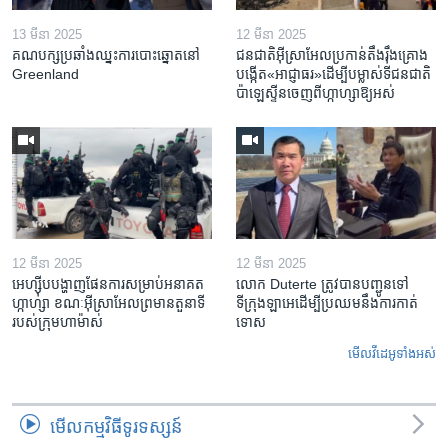
13 មីនា 2025
12 មីនា 2025
គណបក្ស​ប្រឆាំង​ឈ្នះ​ការបោះឆ្នោត​នៅ
ជនជាតិ​អ៊ីស្រាអែល​ប្រកាន់​តឹងរ៉ឹង​គ្រោង​
Greenland
បង្កើត​«អាជ្ញាធរ‍»​ដើម្បី​បម្លាស់​ទី​ជនជាតិ​
ប៉ាឡេស្ទីន​ចេញពី​ហ្កាហ្សា​ឱ្យ​អស់
12 មីនា 2025
12 មីនា 2025
អេហ្ស៊ីប​បង្ហាញ​ផែនការ​សម្រាប់​អនាគត​
លោក Duterte ត្រូវ​បាន​បញ្ជូនទៅ
ហ្កាហ្សា ខណៈ​អ៊ីស្រាអែល​ព្រមាន​តួនាទី​
ទីក្រុងឡាអេ​ដើម្បី​ប្រឈម​នឹង​ការកាត់
របស់​ក្រុម​ហាម៉ាស់
ទោស
មើល​វីដេអូ​ទាំង​អស់
មើល​កម្មវិធី​ទូរទស្សន៍