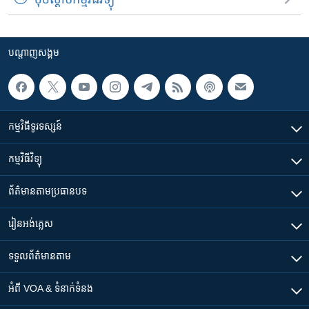
បណ្តាញ​សង្គម
កម្មវិធី​ទូរទស្សន៍
កម្មវិធី​វិទ្យុ
ព័ត៌មាន​តាមប្រធានបទ​
រៀន​​អង់គ្លេស
ទទួល​ព័ត៌មាន​តាម
អំពី​ VOA & ទំនាក់ទំនង