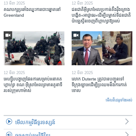
13 មីនា 2025
12 មីនា 2025
គណបក្ស​ប្រឆាំង​ឈ្នះ​ការបោះឆ្នោត​នៅ
ជនជាតិ​អ៊ីស្រាអែល​ប្រកាន់​តឹងរ៉ឹង​គ្រោង​
Greenland
បង្កើត​«អាជ្ញាធរ‍»​ដើម្បី​បម្លាស់​ទី​ជនជាតិ​
ប៉ាឡេស្ទីន​ចេញពី​ហ្កាហ្សា​ឱ្យ​អស់
12 មីនា 2025
12 មីនា 2025
អេហ្ស៊ីប​បង្ហាញ​ផែនការ​សម្រាប់​អនាគត​
លោក Duterte ត្រូវ​បាន​បញ្ជូនទៅ
ហ្កាហ្សា ខណៈ​អ៊ីស្រាអែល​ព្រមាន​តួនាទី​
ទីក្រុងឡាអេ​ដើម្បី​ប្រឈម​នឹង​ការកាត់
របស់​ក្រុម​ហាម៉ាស់
ទោស
មើល​វីដេអូ​ទាំង​អស់
មើល​កម្មវិធី​ទូរទស្សន៍
ចុចស្តាប់កម្មវិធីវិទ្យុ