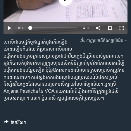
រចនា
សម្ព័ន្ធ​
Khmer English
រំលង​
និង​
បណ្តាញ​សង្គម
0:00
4:07
ចូល​
ទៅ​
ទាញ​យក​ពី​តំណភ្ជាប់​ដើម
ទោះបីជាសេដ្ឋកិច្ចឥណ្ឌាកំពុងកើនឡើង
កាន់​
យ៉ាងលឿនក៏ដោយ ក៏ប្រទេសនេះមិនអាច
ទំព័រ​
ភាសា
បង្កើតការងារគ្រប់គ្រាន់សម្រាប់ប្រជាជនវ័យក្មេងដ៏ច្រើនរបស់ខ្លួននោះទេ។
ស្វែង​
រដ្ឋាភិបាលកំពុងទាក់ទាញក្រុមហ៊ុនផលិតទំនិញនៅទូទាំងពិភពលោកដើម្បី
រក
បង្កើតការងារបន្ថែមទៀត ប៉ុន្តែឱកាសការងារមិនមានគ្រប់សម្រាប់តម្រូវការ
ការងារនោះទេ។ ការស្វែងរកការងារល្អជាបញ្ហាប្រឈមធំបំផុតសម្រាប់
និស្សិតវ័យក្មេងដែលបានបញ្ចប់ការសិក្សានៅមហាវិទ្យាល័យ។ អ្នកស្រី
Anjana Pasricha នៃ VOA រាយការណ៍ពីរឿងនេះពីទីក្រុងញូវដេលី
ប្រទេសឥណ្ឌា។ លោក ប៉ូច រាសី សូមជូនសេចក្តីប្រែសម្រួល៕
ចែករំលែក