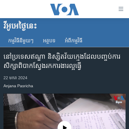
ភ្ជាប់​
ទៅ​
គេហទំព័រ​
វីអូអេថ្ងៃនេះ
កម្ពុជា
ទាក់ទង
រំលង​
កម្មវិធី​នីមួយៗ
អត្ថបទ​
អំពី​កម្មវិធី​
អន្តរជាតិ
និង​
អាមេរិក
ចូល​
នៅប្រទេសឥណ្ឌា និស្សិតវ័យក្មេងដែលបញ្ចប់ការ
ទៅ​​
ចិន
សិក្សាពិបាកស្វែងរកការងារល្អធ្វើ
ទំព័រ​
ហេឡូវីអូអេ
ព័ត៌មាន​​
22 មករា 2024
តែ​
កម្ពុជាច្នៃប្រតិដ្ឋ
Anjana ​Pasricha
ម្តង
ព្រឹត្តិការណ៍ព័ត៌មាន
រំលង​
និង​
ទូរទស្សន៍ / វីដេអូ​
ចូល​
វិទ្យុ / ផតខាសថ៍
ទៅ​
ទំព័រ​
កម្មវិធីទាំងអស់
No media source currently available