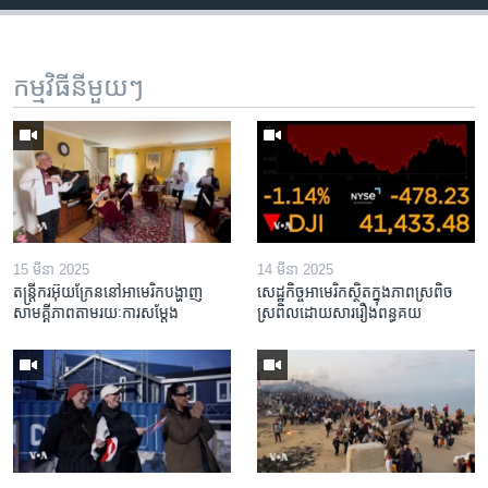
កម្មវិធី​នីមួយៗ
15 មីនា 2025
14 មីនា 2025
តន្ត្រីករ​អ៊ុយក្រែន​នៅ​អាមេរិក​បង្ហាញ​
សេដ្ឋកិច្ច​អាមេរិក​ស្ថិត​ក្នុង​ភាពស្រពិច
សាមគ្គីភាព​តាម​រយៈ​ការសម្តែង
ស្រពិល​ដោយសារ​រឿង​ពន្ធគយ