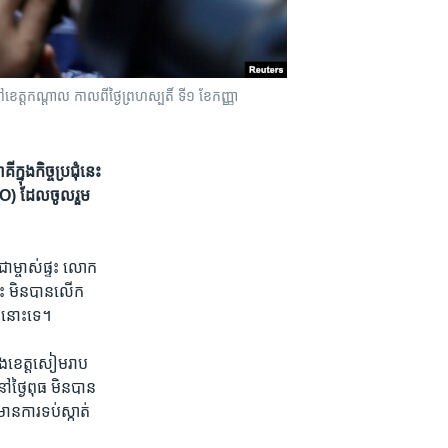
នៅ​ខេត្ត​កណ្តាល កាលពី​ថ្ងៃព្រហស្បតិ៍ ទី១ ខែកញ្ញា
នុង​កិច្ច​ប្រជុំ​នេះ​
O) ​​ដែល​ចូលរួម​
​ជា​ម្ចាស់​ផ្ទះ លោក​
េះ​ មិនបានលើក​
ជា​នោះ​ទេ។
្នុង​ខេត្ត​សៀមរាប
្ងៃ​ពុធ​ មិន​បាន​
មាន​ការទប់​ស្កាត់​