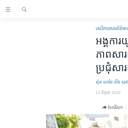
ភ្ជាប់​
ទៅ​
គេហទំព័រ​
ស្វែង​
កម្ពុជា
រក
សេរីភាពសារព័ត៌មា
ទាក់ទង
អន្តរជាតិ
អង្គការ​យ
រំលង​
និង​
អាមេរិក
ភាព​សារព័
ចូល​
ចិន
ទៅ​​
ប្រជុំ​សា
ទំព័រ​
ហេឡូវីអូអេ
ព័ត៌មាន​​
កម្ពុជាច្នៃប្រតិដ្ឋ
តែ​
ស៊ុន ណារិន
សឹង សុផ
ម្តង
ព្រឹត្តិការណ៍ព័ត៌មាន
13 មិថុនា 2019
រំលង​
ទូរទស្សន៍ / វីដេអូ​
និង​
ចែករំលែក
ចូល​
វិទ្យុ / ផតខាសថ៍
ទៅ​
កម្មវិធីទាំងអស់
ទំព័រ​