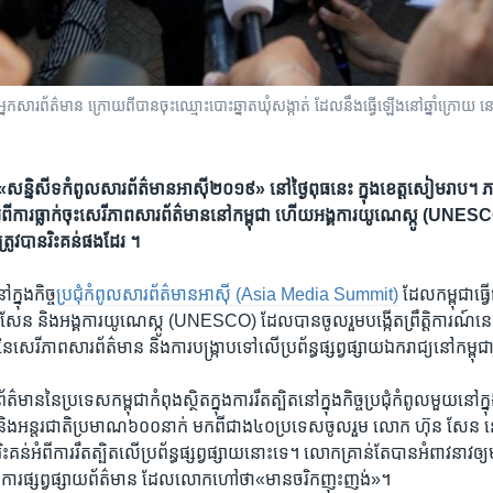
្នក​សារព័ត៌មាន ក្រោយ​ពី​បាន​ចុះឈ្មោះ​បោះឆ្នាត​ឃុំសង្កាត់ ដែល​នឹង​ធ្វើ​ឡើង​នៅ​ឆ្នាំ​ក្រោយ 
ម​«​សន្និសីទ​កំពូល​សារព័ត៌មាន​អាស៊ី​២០១៩»​ នៅ​ថ្ងៃ​ពុធ​នេះ ​​​ក្នុង​ខេត្ត​សៀមរាប។ ភាគី​ក្
ពី​ការ​ធ្លាក់​ចុះ​សេរីភាព​សារព័ត៌មាន​នៅ​កម្ពុជា​ ហើយអង្គការ​យូណេស្កូ (UNESC
ក៏​ត្រូវ​បាន​រិះគន់​ផង​ដែរ ។
​ក្នុង​កិច្ច​
ប្រជុំ​កំពូល​សារព័ត៌មាន​អាស៊ី​ (Asia Media Summit)
ដែល​កម្ពុជា​ធ្វើ
៊ុន សែន និង​អង្គការ​យូណេស្កូ (UNESCO) ដែល​បាន​ចូលរួម​បង្កើត​ព្រឹត្តិការណ៍​ន
ុះ​នៃ​សេរីភាព​សារព័ត៌មាន ​និង​ការ​បង្រ្កាប​ទៅ​លើ​ប្រព័ន្ធ​ផ្សព្វផ្សាយ​ឯករាជ្យនៅ​កម្ពុ
ន​នៃ​ប្រទេស​កម្ពុជា​កំពុង​ស្ថិត​ក្នុង​ការ​រឹតត្បិត​នៅ​ក្នុង​កិច្ច​ប្រជុំ​កំពូល​មួយ​នៅ​ក
ិង​អន្តរ​ជាតិ​ប្រមាណ​៦០០​នាក់ ​មក​ពីជាង​៤០​ប្រទេស​ចូលរួម​ លោក ហ៊ុន សែន នៅ​ថ
ិះគន់អំពី​ការ​រឹតត្បិតលើ​ប្រព័ន្ធ​ផ្សព្វផ្សាយ​នោះ​ទេ។ លោក​គ្រាន់​តែ​បាន​អំពាវនាវ​ឲ្យ​
​ និង​ការ​ផ្សព្វផ្សាយ​ព័ត៌មាន​ ដែល​លោក​ហៅ​ថា​«មាន​ចរិក​ញុះញង់»។