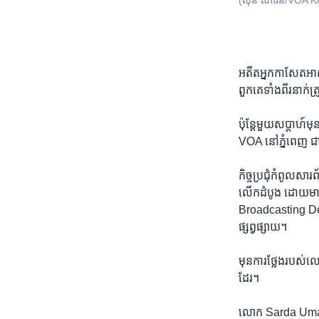
(ស៊ុន ណារិន/VOA 
អតីត​អ្នក​កាសែត​អាស៊
ពួកគេ​ទាំងពីរ​នាក់​ត
​ប៉ុន្តែ​មួយ​សប្តាហ
VOA នៅ​ភ្នំពេញ ​ជា​ផ្
កិច្ច​ប្រជុំ​កំពូល​សារ
លើក​ដំបូង ដោយ​មាន​ក
Broadcasting Develo
ផ្សព្វផ្សាយ។
មុន​ការ​ថ្លែង​របស់​ល
ដែរ។
លោក Sarda Umar Ala