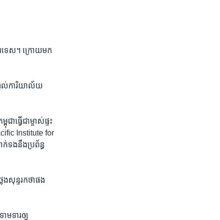
ល់​បរទេស។ ក្រោយ​មក​
​ស្គាល់ការិយាល័យ
ា​ធ្វើ​ជា​ម្ចាស់​ផ្ទះ​
cific Institute for
ទង​នឹង​ប្រព័ន្ធ​
លែង​សុន្ទរកថា​ផង​
ាមទារ​ឲ្យ​