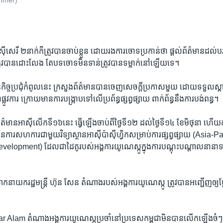
Khmer)
ី​សេរី​ ២នាក់​ក៏​ត្រូវ​បាន​ចាប់​ខ្លួន ដោយ​រង​ការ​ចោទ​ប្រកាន់​ថា​ ផ្តល់​ព័ត៌មាន​ដ
្រូវ​បាន​ដោះ​លែង តែ​បទ​ចោទ​មិន​ទាន់​ត្រូវ​បាន​ទម្លាក់​នៅ​ឡើយ​ទេ។
៍​មុន​កិច្ច​ប្រជុំ​កំពូល​នេះ ក្រសួង​ព័ត៌មាន​បាន​ចេញ​សេចក្តី​ប្រកាស​មួយ ដោយ​ទទួល
លូវ​ការ​ ក្រោយ​មាន​ការ​បង្រ្កាប​ទៅ​លើ​ប្រព័ន្ធ​ផ្សព្វផ្សាយ ពាក់ព័ន្ធ​នឹង​ការ​បង់​ពន្ធ។
ព័ត៌មាន​អាស៊ី​លើក​ទី​១៦​នេះ​ ធ្វើ​ឡើង​ចាប់​ពី​ថ្ងៃ​ទី​១២ ដល់​ថ្ងៃ​ទី​១៤ ខែ​មិថុនា ហើយ​កម្ពុជ
ារ​សហការ​ជាមួយ​វិទ្យាស្ថាន​អាស៊ី​ប៉ាស៊ីហ្វិក​សម្រាប់​ការ​ផ្សព្វផ្សាយ (Asia-Pa
pment) ដែល​ជា​ដៃ​គូ​របស់​អង្គការ​យូណេស្កូ​ក្នុង​ការ​បណ្តុះ​បណ្តាល​នានា​ទាក់
ោក​នាយក​រដ្ឋមន្រ្តី ហ៊ុន សែន តំណាង​របស់​អង្គការ​យូណេស្កូ ​ត្រូវ​បាន​អញ្ជើញ​ឲ្យ​ថ្
m តំណាង​អង្គការ​យូណេស្កូ​ប្រចាំ​នៅ​ប្រទេស​កម្ពុជា​មិន​បាន​លើក​ឡើង​ចំៗ​ទ