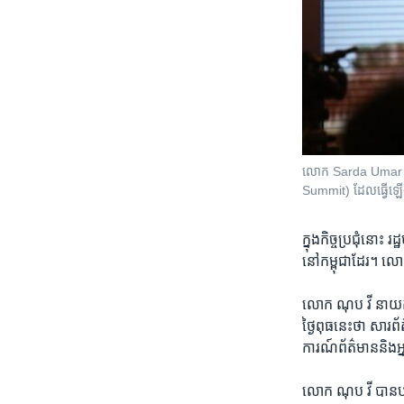
លោក Sarda Umar Alam
Summit) ដែលធ្វើឡើង
ក្នុង​កិច្ច​ប្រជុំ​នោ
នៅ​កម្ពុជា​ដែរ។ លោក​
លោក ណុប វី នាយក​ផ្នែ
ថ្ងៃ​ពុធ​នេះ​ថា ​សារព
ការណ៍​ព័ត៌មាន​និង​
លោក ណុប វី បាន​បន្ត