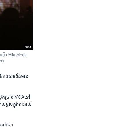
អាស៊ី (Asia Media
er)
សេរីភាព​សារព័ត៌​មាន​
​ថ្លែងប្រាប់​ VOAនៅ​
យ​ខ្លាច​ក្នុង​ការ​រាយ
​នោះ​ទេ។