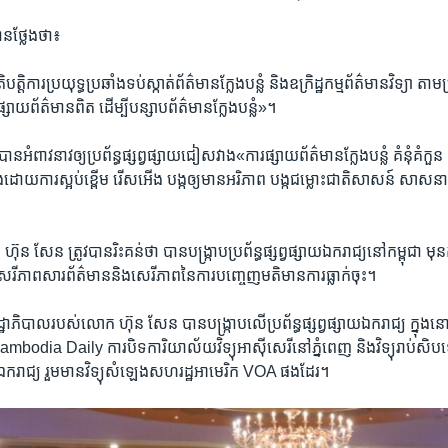
​ថ្លែង​ថា៖
្តិការប្រយុទ្ធ​ប្រឆាំង​ទប់​ស្កាត់​ព័ត៌មាន​ក្លែង​បន្លំ និង​ឧក្រិដ្ឋកម្ម​ព័ត៌មាន​វិទ្យា តាម​ប្
ផ្សាយ​ព័ត៌មាន​ពិត ដើម្បី​បន្សាប​ព័ត៌មាន​ក្លែងបន្លំ»។
អំពាវនាវ​ឲ្យ​ប្រព័ន្ធ​ផ្សព្វផ្សាយ​ជៀស​វាង«ការ​ផ្សាយ​ព័ត៌មាន​ក្លែង​បន្លំ គំនុំ​គំកួន
​ដោយ​ការ​ស្អប់​ខ្ពើម រើស​អើង បង្ក​ឲ្យ​មាន​អរិភាព បង្ក​ជម្លោះ​ជាតិ​សាសន៍ សាសនា 
៊ុន សែន ត្រូវ​បាន​រិះគន់​ថា​ បាន​បង្រ្កាប​ប្រព័ន្ធ​ផ្សព្វផ្សាយ​ឯករាជ្យ​នៅ​កម្ពុជា មុន​កា
េរីភាព​សារព័ត៌មាន​និង​សេរីភាព​នៃ​ការ​បញ្ចេញ​មតិ​មាន​ការ​ធ្លាក់​ចុះ។
្ឋាភិបាល​របស់​លោក ហ៊ុន សែន ​បានបង្រ្កាប​លើ​ប្រព័ន្ធ​ផ្សព្វផ្សាយ​ឯករាជ្យ ​ក្នុង​
odia Daily ការ​បិទ​ការិយាល័យ​វិទ្យុ​អាស៊ី​សេរី​នៅ​ភ្នំពេញ​ និង​វិទ្យុ​រាប់​ស
យុ​ឯករាជ្យ រួម​មាន​វិទ្យុ​សំឡេង​សហរដ្ឋ​អាមេរិក​ VOA ផង​ដែរ។