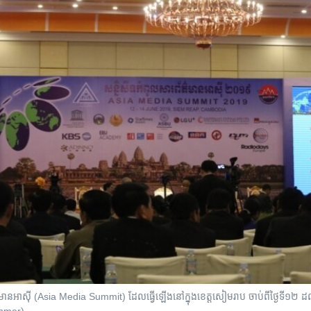
ព័ត៌មានអាស៊ី (Asia Media Summit) ដែលធ្វើឡើងនៅក្នុងខេត្តសៀមរាប ចាប់ពីថ្ងៃទី១២ ដល