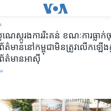
ន
ូណេស្កូ​រង​ការ​រិះគន់ ខណៈ​ការ​ធ្លាក់​ចុ
ត៌មាន​នៅ​កម្ពុជា​មិន​ត្រូវ​លើក​ឡើង​ក្នុ
រ​ព័ត៌មាន​អាស៊ី
ាត