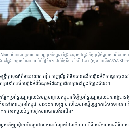
 តំណាងអង្គការយូណេស្កូប្រចាំកម្ពុជា ថ្លែងសុន្ទរកថាក្នុងកិច្ចប្រជុំកំពូលសារព័ត៌មាន
នៅក្នុងខេត្តសៀមរាប ចាប់ពីថ្ងៃទី១២ ដល់ថ្ងៃទី១៤ ខែមិថុនា។ (ស៊ុន ណារិន/VOA Khm
ះ រដ្ឋ​មន្រ្តី​ក្រសួង​ព័ត៌មាន​ លោក ខៀវ កាញារីទ្ធ ក៏​មិន​បាន​លើក​ឡើង​អំពី​ការធ្លាក់​ចុះ​
គ្រាន់​តែ​លើកឡើង​អំពី​ចំណុចដែល​ត្រូវ​ពិភាក្សា​នៅ​ក្នុង​កិច្ច​ប្រជុំ​នេះ។
ក​ប្រព័ន្ធ​ផ្សព្វផ្សាយ​នៃ​មជ្ឈមណ្ឌល​កម្ពុជា​ដើម្បី​ប្រព័ន្ធ​ផ្សព្វផ្សាយ​ឯករាជ្យ​បាន
័ត៌មាន​ឯករាជ្យ​នៅ​កម្ពុជា បាន​រង​ការបង្រ្កាប​ ហើយ​បាន​ធ្វើឲ្យ​អ្នក​កាសែត​មាន​ភាព​ភ័
អ្នក​កាសែត​មួយ​ចំនួន​ទៀត​បាន​បាត់បង់​អាជីព។
​ថា​កិច្ច​ប្រជុំ​នេះ​មិនគួរ​ផាត់​ចោល​ចំណុច​ដែល​និយាយ​អំពី​សេរីភាព​សារព័ត៌មាន