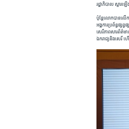
រដ្ឋាភិបាល ស្តារ​ឡ
ប៉ុន្តែ​លោក​បាន​លើក
អង្គការ​ប្រព័ន្ធ​ផ្សព្
សេរីភាព​សារព័ត៌មាន 
ឯករាជ្យ​និង​សេរី​ ហ