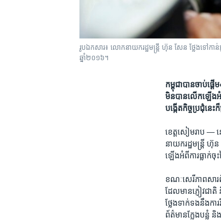
រូបឯកសារ៖ លោក​នាយក​រដ្ឋ​មន្ត្រី ហ៊ុន សែន ថ្លែង​ទៅ​កាន់​អ
ឆ្នាំ២០១៦។
​កម្ពុជា​បាន​​ចាប់ផ្តើ
មិន​បាន​លើក​ឡើង​អំ
បង្កើត​កិច្ច​ប្រជុំ​នេះ​
ខេត្តសៀមរាប —
នៅ
នាយក​រដ្ឋមន្រ្តី ហ
ឡើង​អំពី​ការ​ធ្លាក់​ច
ខណៈ​សេរីភាព​សារព័ត៌មា
ដែលមាន​ភ្ញៀវជាតិ​ ន
ថ្លែង​ទាក់​ទង​នឹងការរ
ព័ត៌មាន​ក្លែង​បន្លំ