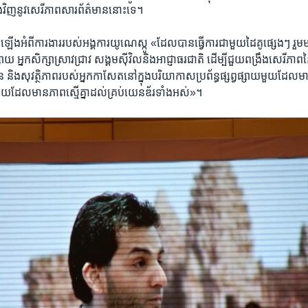
ើង​វិញនូវ​សេរីភាព​សារព័ត៌មាន​នោះ​ទេ។
​ឡើង​អំពី​ការងារ​របស់​អង្គការ​យូណេស្កូ «ដែល​បានធ្វើ​ការ​ជាមួយ​ដៃគូ​ផ្សេងៗ ​រួម
វផ្សាយ​ អ្នក​សិក្សា​ស្រាវជ្រាវ សង្គម​ស៊ីវិល​និង​អាជ្ញាធរ​ជាតិ​ ដើម្បី​ជួយ​ពង្រឹង​សេរីភា
​និង​សុវត្ថិភាព​របស់​អ្នក​កាសែត​នៅ​ក្នុងបរិយាកាស​ប្រព័ន្ធ​ផ្សព្វផ្សាយមួយ​ដែល​ម
ើយ​ដែល​មាន​ភាព​ស្មើ​គ្នា​ដល់​គ្រប់​យេនឌ័រ​ទាំង​អស់»។