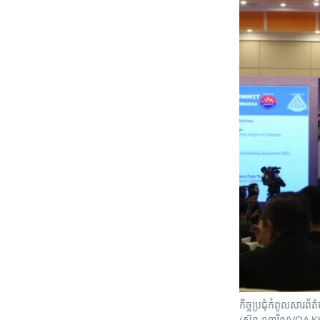
កិច្ចប្រជុំកំពូលសារ