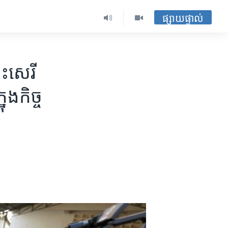
ផ្សាយផ្ទាល់
ះ​សេរី
ង​កិច្ច​