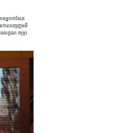
មាន​អ្នក​កាសែត​
ព​នៃ​ការ​បញ្ចេញ​មតិ
ាន​លក្ខណៈ​ចម្រុះ​