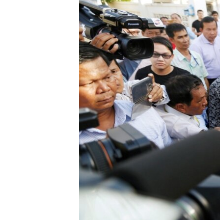
រចនា
សម្ព័ន្ធ​
រំលង​
និង​
ចូល​
ទៅ​
កាន់​
ទំព័រ​
ស្វែង​
រក