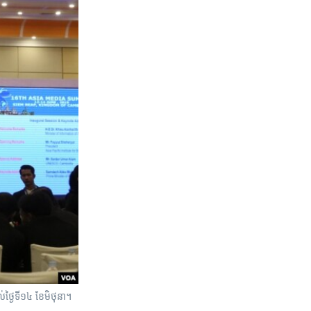
់ថ្ងៃទី១៤ ខែមិថុនា។