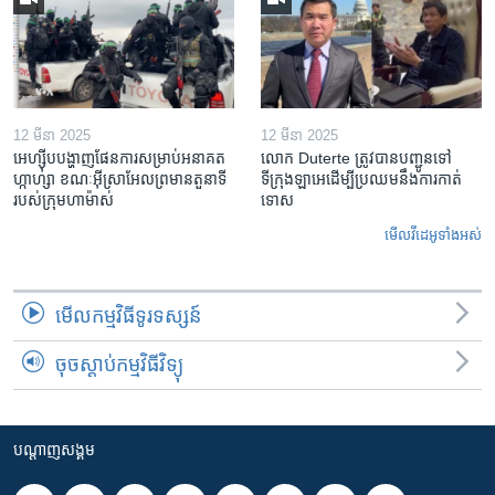
12 មីនា 2025
12 មីនា 2025
អេហ្ស៊ីប​បង្ហាញ​ផែនការ​សម្រាប់​អនាគត​
លោក Duterte ត្រូវ​បាន​បញ្ជូនទៅ
ហ្កាហ្សា ខណៈ​អ៊ីស្រាអែល​ព្រមាន​តួនាទី​
ទីក្រុងឡាអេ​ដើម្បី​ប្រឈម​នឹង​ការកាត់
របស់​ក្រុម​ហាម៉ាស់
ទោស
មើល​វីដេអូ​ទាំង​អស់
មើល​កម្មវិធី​ទូរទស្សន៍
ចុចស្តាប់កម្មវិធីវិទ្យុ
បណ្តាញ​សង្គម