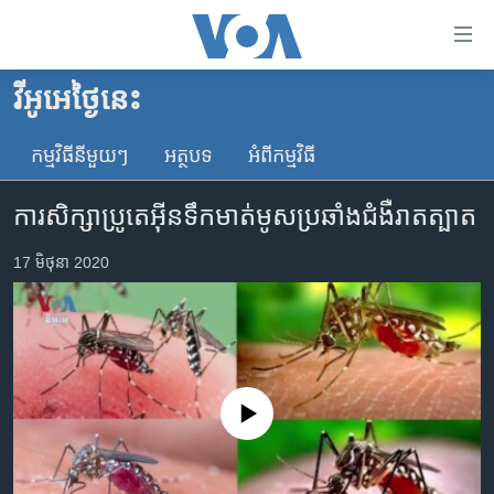
ភ្ជាប់​
ទៅ​
គេហទំព័រ​
វីអូអេថ្ងៃនេះ
កម្ពុជា
ទាក់ទង
រំលង​
កម្មវិធី​នីមួយៗ
អត្ថបទ​
អំពី​កម្មវិធី​
អន្តរជាតិ
និង​
អាមេរិក
ចូល​
ការសិក្សា​ប្រូតេអ៊ីន​ទឹកមាត់​មូស​ប្រឆាំង​ជំងឺ​រាតត្បាត
ទៅ​​
ចិន
ទំព័រ​
17 មិថុនា 2020
ហេឡូវីអូអេ
ព័ត៌មាន​​
តែ​
កម្ពុជាច្នៃប្រតិដ្ឋ
ម្តង
ព្រឹត្តិការណ៍ព័ត៌មាន
រំលង​
និង​
ទូរទស្សន៍ / វីដេអូ​
No media source currently available
ចូល​
វិទ្យុ / ផតខាសថ៍
ទៅ​
ទំព័រ​
កម្មវិធីទាំងអស់