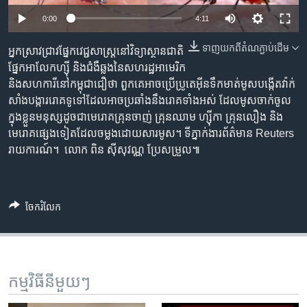
រចនា
សម្ព័ន្ធ​
0:00
4:11
Khmer English
រំលង​
ទាញ​យក​ពី​តំណភ្ជាប់​ដើម
អ្នកស្រាវជ្រាវ​ផ្នែក​វេជ្ជសាស្ត្រ​នៅ​វិទ្យាស្ថាន​ជាតិ​
និង​
បណ្តាញ​សង្គម
ផ្នែក​អាលែកហ្សុី និង​ជំងឺ​ឆ្លង​នៃ​សហ​រដ្ឋ​អាមេរិក​
ចូល​
និង​សហការី​នៅ​កម្ពុជា​ជឿ​ថា ពួកគេ​អាច​ប្រើ​ប្រូតេអ៊ីន​ទឹកមាត់​មូស​បង្កើត​វ៉ាក់
ទៅ​
សាំង​បង្ការ​រោគ​ទូទៅ​ដែល​អាច​ប្រឆាំង​នឹង​រោគ​ទាំងអស់​ ដែល​មូស​ចាក់​ចូល​
កាន់​
ក្នុង​ខ្លួន​មនុស្ស​ដូចជា​មេរោគ​គ្រុនចាញ់​ គ្រុនឈាម​ ហ្ស៊ីកា​ គ្រុនលឿង​ និង​
ទំព័រ​
ភាសា
មេរោគ​ផ្សេង​ទៀត​ដែល​ចម្លង​ដោយសារ​មូស។ ទីភ្នាក់ងារ​ព័ត៌មាន Reuters
ស្វែង​
រាយការណ៍។ ​ លោក ពិន ស៊ីសុវណ្ណ ប្រែសម្រួល៕
រក
ចែករំលែក
កម្មវិធី​នីមួយៗ