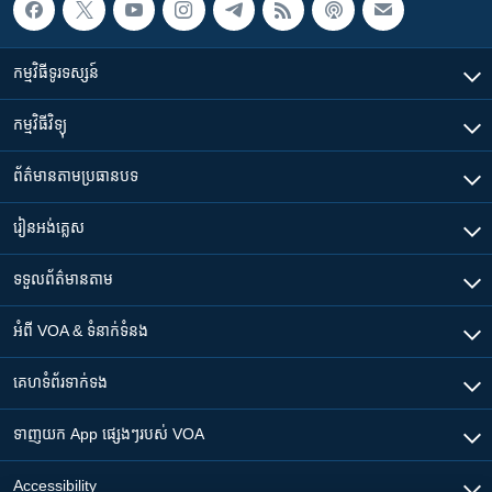
កម្មវិធី​ទូរទស្សន៍
កម្មវិធី​វិទ្យុ
ព័ត៌មាន​តាមប្រធានបទ​
រៀន​​អង់គ្លេស
ទទួល​ព័ត៌មាន​តាម
អំពី​ VOA & ទំនាក់ទំនង
គេហទំព័រ​​ទាក់ទង
ទាញយក​ App ផ្សេងៗ​របស់​ VOA
Accessibility