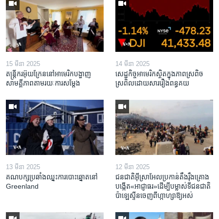
15 មីនា 2025
14 មីនា 2025
តន្ត្រីករ​អ៊ុយក្រែន​នៅ​អាមេរិក​បង្ហាញ​
សេដ្ឋកិច្ច​អាមេរិក​ស្ថិត​ក្នុង​ភាពស្រពិច
សាមគ្គីភាព​តាម​រយៈ​ការសម្តែង
ស្រពិល​ដោយសារ​រឿង​ពន្ធគយ
13 មីនា 2025
12 មីនា 2025
គណបក្ស​ប្រឆាំង​ឈ្នះ​ការបោះឆ្នោត​នៅ
ជនជាតិ​អ៊ីស្រាអែល​ប្រកាន់​តឹងរ៉ឹង​គ្រោង​
Greenland
បង្កើត​«អាជ្ញាធរ‍»​ដើម្បី​បម្លាស់​ទី​ជនជាតិ​
ប៉ាឡេស្ទីន​ចេញពី​ហ្កាហ្សា​ឱ្យ​អស់