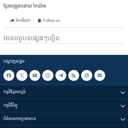
ប្រែ​សម្រួល​ដោយ កែយ៉ាន
ចែករំលែក
Follow us
អានអត្ថបទផ្សេងៗទៀត
បណ្តាញ​សង្គម
កម្មវិធី​ទូរទស្សន៍
កម្មវិធី​វិទ្យុ
ព័ត៌មាន​តាមប្រធានបទ​