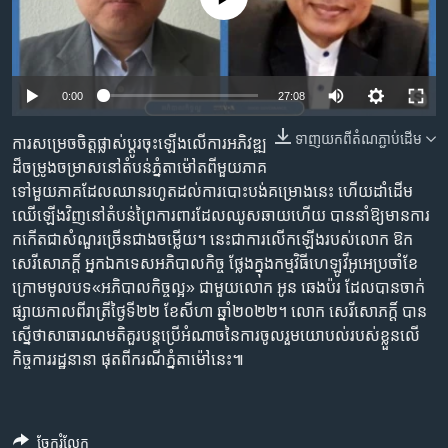
រចនា
សម្ព័ន្ធ​
Khmer English
រំលង​
និង​
បណ្តាញ​សង្គម
0:00
27:08
ចូល​
ទៅ​
ទាញ​យក​ពី​តំណភ្ជាប់​ដើម
ការ​សម្រេច​ចិត្ត​ផ្លាស់​ប្ដូរ​ចុះ​ឡើង​លើ​ការ​អភិវឌ្ឍ​
កាន់​
ដ៏​ចម្រូងចម្រាស​នៅ​តំបន់​ភ្នំ​តាម៉ៅ​ត​ពី​មួយ​ភាគ​
ទំព័រ​
ភាសា
ទៅ​មួយ​ភាគ​ដែល​ឈាន​រហូត​ដល់​ការ​បោះ​បង់​គម្រោង​នេះ​ ហើយ​ដាំ​ដើម​
ស្វែង​
ឈើ​ឡើង​វិញ​នៅ​តំបន់​ព្រៃ​ការពារ​ដែល​ឈូស​ឆាយ​ហើយ​ បាន​នាំ​ឱ្យ​មាន​ការ​
រក
កកើត​ជា​សំណួរ​ច្រើន​ជាង​ចម្លើយ។ នេះ​ជា​ការ​លើក​ឡើង​របស់​លោក ឱក
សេរីសោភក្ដិ៍ អ្នក​ឯកទេស​អភិបាល​កិច្ច​ ថ្លែង​ក្នុង​កម្មវិធី​ហេឡូវីអូអេ​ប្រចាំ​ខែ​
ក្រោម​មូលបទ​«អភិបាលកិច្ច​ល្អ» ជាមួយ​លោក អូន ឆេងប៉រ ដែល​បាន​ចាក់​
ផ្សាយ​កាល​ពី​រាត្រី​ថ្ងៃ​ទី២២ ខែ​សីហា ឆ្នាំ២០២២។ លោក សេរីសោភក្ដិ៍ បាន​
ស្នើ​ថា​សាធារណមតិ​គួរ​បន្ត​ប្រើ​អំណាច​នៃ​ការ​ចូល​រួម​យោបល់​របស់​ខ្លួន​លើ​
កិច្ចការ​រដ្ឋ​នានា​ ផុត​ពី​ករណី​ភ្នំ​តាម៉ៅ​នេះ៕
ចែករំលែក