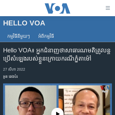
ភ្ជាប់​
ទៅ​
គេហទំព័រ​
HELLO VOA
កម្ពុជា
ទាក់ទង
រំលង​
កម្មវិធី​នីមួយៗ
អំពី​កម្មវិធី​
អន្តរជាតិ
និង​
អាមេរិក
ចូល​
Hello VOA៖ អ្នក​ជំនាញ​ថា​សាធារណមតិ​ត្រូវ​បន្ត​
ទៅ​​
ចិន
ប្រើ​សំឡេង​របស់​ខ្លួន​ក្រោយ​ករណី​ភ្នំតាម៉ៅ
ទំព័រ​
ហេឡូវីអូអេ
ព័ត៌មាន​​
27 សីហា 2022
តែ​
កម្ពុជាច្នៃប្រតិដ្ឋ
អូន ឆេងប៉រ
ម្តង
ព្រឹត្តិការណ៍ព័ត៌មាន
រំលង​
និង​
ទូរទស្សន៍ / វីដេអូ​
ចូល​
វិទ្យុ / ផតខាសថ៍
ទៅ​
ទំព័រ​
កម្មវិធីទាំងអស់
No media source currently available