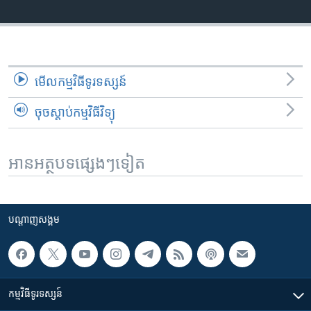
មើល​កម្មវិធី​ទូរទស្សន៍
ចុចស្តាប់កម្មវិធីវិទ្យុ
អានអត្ថបទផ្សេងៗទៀត
បណ្តាញ​សង្គម
កម្មវិធី​ទូរទស្សន៍