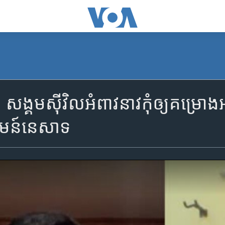
្គមស៊ីវិលអំពាវនាវកុំឲ្យគម្រោងអភិ
មន៍នេសាទ