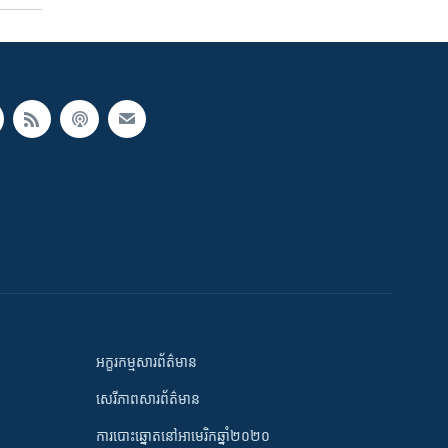
អក្ខរកម្មសារព័ត៌មាន
សេរីភាពសារព័ត៌មាន
ការបោះឆ្នោតនៅអាមេរិកឆ្នាំ២០២០