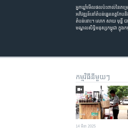
អ្នកឃ្លាំមើលផលប៉ះពាល់នៃគម្រ
អភិវឌ្ឍន៍នៅតំបន់ឆ្នេរខេត្តក
តំបន់នោះ។ លោក សាយ មុន្នី បា
មណ្ឌលសិទ្ធិមនុស្សកម្ពុជា ក្នុ
កម្មវិធី​នីមួយៗ
14 មីនា 2025