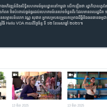
ោងអភិវឌ្ឍន៍និងសិទ្ធិសហគមន៍មូលដ្ឋាននៅកម្ពុជា លើកឡើងថា រដ្ឋាភិបាលគួរ
ែបនិងកំពត មិនប៉ះពាល់ធ្ងន់ធ្ងរដល់សហគមន៍នេសាទចំនួនពីរ ដែលមានពលរដ្ឋជិត ១
នសម្ភាសន៍លោក វណ្ណ សុផាត អ្នកសម្របសម្រួលគម្រោងដីធ្លីនិងធនធានធម្មជាតិត
ងកម្មវិធី Hello VOA កាលពីថ្ងៃច័ន្ទ ទី ១២ ខែមេសាឆ្នាំ ២០២១៕
13 មីនា 2025
13 មីនា 2025