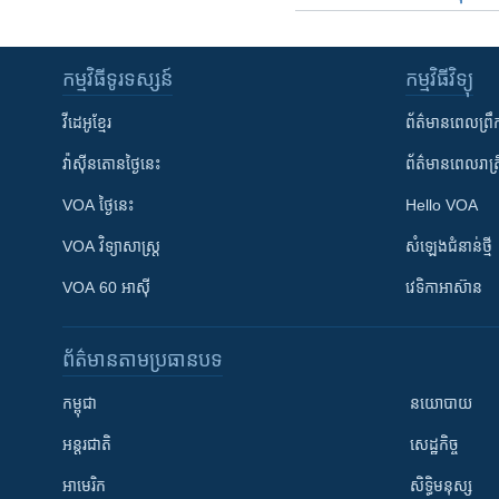
កម្មវិធី​ទូរទស្សន៍
កម្មវិធី​វិទ្យុ
វីដេអូ​ខ្មែរ
ព័ត៌មាន​ពេល​ព្រឹ
វ៉ាស៊ីនតោន​ថ្ងៃ​នេះ
ព័ត៌មាន​​ពេល​រាត្រ
VOA ថ្ងៃនេះ
Hello VOA
VOA ​វិទ្យាសាស្ត្រ
សំឡេង​ជំនាន់​ថ្មី
VOA 60 អាស៊ី
វេទិកា​អាស៊ាន
ព័ត៌មាន​តាមប្រធានបទ​
កម្ពុជា
នយោបាយ
អន្តរជាតិ
សេដ្ឋកិច្ច
អាមេរិក
សិទ្ធិមនុស្ស