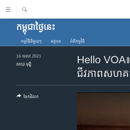
ភ្ជាប់​
ទៅ​
គេហទំព័រ​
ស្វែង​
កម្ពុជាថ្ងៃនេះ
កម្ពុជា
រក
ទាក់ទង
អន្តរជាតិ
រំលង​
កម្មវិធី​នីមួយៗ
អត្ថបទ​
អំពី​កម្មវិធី​
និង​
អាមេរិក
ចូល​
16 មេសា 2021
Hello VOA៖ សង
ចិន
ទៅ​​
សាយ មុន្នី
ទំព័រ​
ហេឡូវីអូអេ
ជីវភាពសហគ
ព័ត៌មាន​​
កម្ពុជាច្នៃប្រតិដ្ឋ
តែ​
ម្តង
ព្រឹត្តិការណ៍ព័ត៌មាន
រំលង​
ចែករំលែក
ទូរទស្សន៍ / វីដេអូ​
និង​
ចូល​
វិទ្យុ / ផតខាសថ៍
ទៅ​
កម្មវិធីទាំងអស់
ទំព័រ​