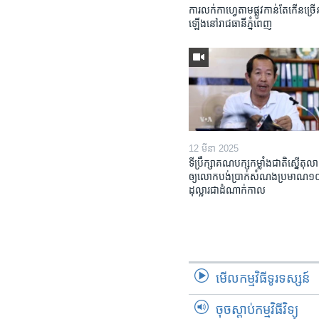
ការលក់​កាហ្វេ​តាម​ផ្លូវ​កាន់តែ​កើន​ច្រើ
ឡើង​នៅ​រាជធានី​ភ្នំពេញ
12 មីនា 2025
ទីប្រឹក្សា​គណបក្ស​កម្លាំង​ជាតិ​ស្នើ​តុលា
ឲ្យ​លោក​បង់ប្រាក់​សំណង​ប្រមាណ​១០​ម
ដុល្លារ​ជា​ដំណាក់កាល
មើល​កម្មវិធី​ទូរទស្សន៍
ចុចស្តាប់កម្មវិធីវិទ្យុ