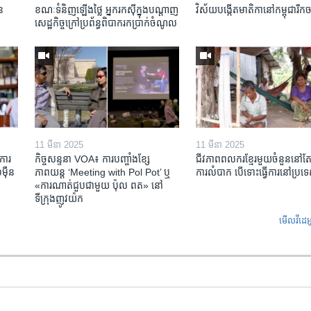
ន​
ខណៈទំនិញឡើងថ្លៃ អ្នករកស៊ីក្នុង​បណ្តាញ​
វិស័យ​បង្កើត​មាតិកា​នៅ​កម្ពុជា​រីក​
សេដ្ឋកិច្ចក្រៅ​ប្រព័ន្ធពិបាក​រក​ប្រាក់​ចំណូល
11 មីនា 2025
11 មីនា 2025
ការ​
កិច្ចសន្ទនា VOA៖ ការ​បញ្ចាំង​ខ្សែ
ជីវភាពពលករខ្មែរមួយចំនួននៅ
៉ឺន​
ភាពយន្ត ‘Meeting with Pol Pot’ ឬ
ការលំបាក បើទោះធ្វើការនៅប្រទ
«ការណាត់ជួប​ជាមួយ​ ប៉ុល ពត» នៅ
ទីក្រុងញូវយ៉ក​
មើល​វីដេអ