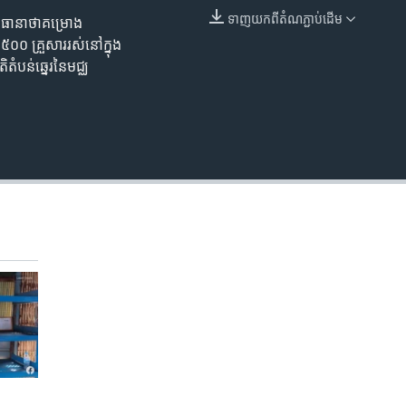
ទាញ​យក​ពី​តំណភ្ជាប់​ដើម
តែធានាថាគម្រោង
EMBED
៥០០ គ្រួសាររស់នៅក្នុង
ំបន់ឆ្នេរនៃមជ្ឈ