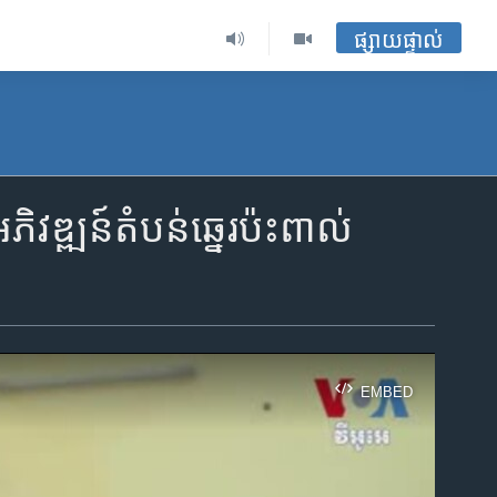
ផ្សាយផ្ទាល់
វឌ្ឍន៍តំបន់ឆ្នេរប៉ះពាល់
EMBED