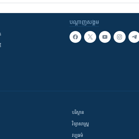
បណ្តាញ​សង្គម
ក
ី
បរិស្ថាន
វិទ្យាសាស្រ្ត
វប្បធម៌