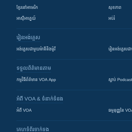
ខ្មែរ​នៅអាមេរិក
សុខភាព
អាស៊ីអាគ្នេយ៍
អប់រំ
រៀន​​អង់គ្លេស
អង់គ្លេស​ជាមួយ​ម៉ានី​និង​ម៉ូរី
រៀន​​​​​​អង់គ្លេ
ទទួល​ព័ត៌មាន​តាម
កម្មវិធី​ព័ត៌មាន VOA App
ស្តាប់ Podcas
អំពី​ VOA & ទំនាក់ទំនង
អំពី​ VOA
ធម្មនុញ្ញ​នៃ V
គេហទំព័រ​​ទាក់ទង