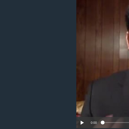
រចនា
សម្ព័ន្ធ​
រំលង​
និង​
ចូល​
ទៅ​
កាន់​
ទំព័រ​
ស្វែង​
រក
0:00