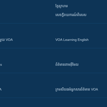
ខ្មែរក្រហម
សេចក្តីរាយការណ៍ពិសេស
ស​​ជាមួយ VOA
VOA Learning English
ts
ព័ត៌មាន​តាម​អ៊ីមែល
OA
ក្រម​​​សីលធម៌​​​អ្នក​​​សារព័ត៌មាន VOA