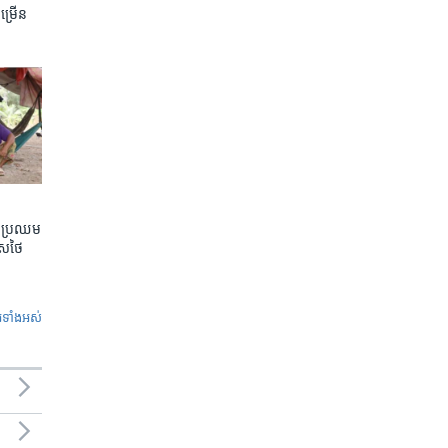
ចម្រើន
តែប្រឈម
េសថៃ
ូ​ទាំង​អស់