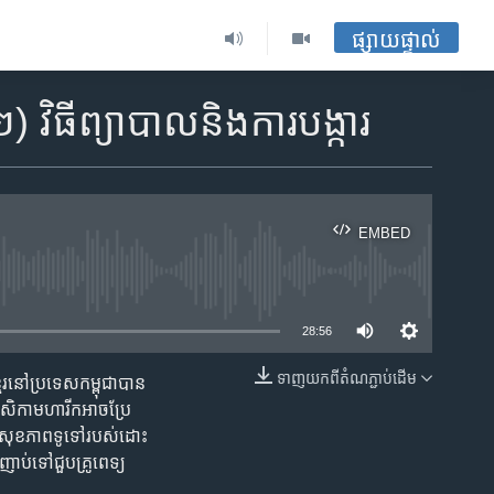
ផ្សាយផ្ទាល់
ិធី​ព្យាបាល​និង​ការ​បង្ការ
EMBED
ble
28:56
ទាញ​យក​ពី​តំណភ្ជាប់​ដើម
រ​នៅ​ប្រទេស​កម្ពុជា​បាន​
EMBED
ោសិកា​មហារីក​អាច​ប្រែ
ាល់​សុខភាព​ទូទៅ​របស់​ដោះ​
ញាប់​ទៅ​ជួប​គ្រូពេទ្យ​