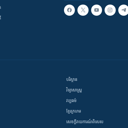
ក
ី
បរិស្ថាន
វិទ្យាសាស្រ្ត
វប្បធម៌
ខ្មែរក្រហម
សេចក្តីរាយការណ៍ពិសេស