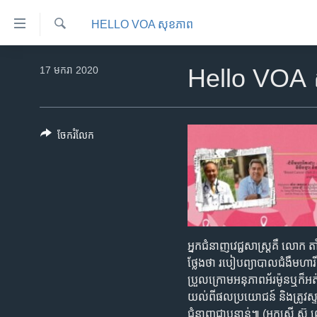
ភ្ជាប់​
HELLO VOA សុខភាព‍
ទៅ​
គេហទំព័រ​
ស្វែង​
កម្ពុជា
រក
17 មករា 2020
Hello VOA សុខ
ទាក់ទង
អន្តរជាតិ
រំលង​
និង​
អាមេរិក
ចូល​
ចែករំលែក
ចិន
ទៅ​​
ទំព័រ​
ហេឡូវីអូអេ
ព័ត៌មាន​​
កម្ពុជាច្នៃប្រតិដ្ឋ
តែ​
ម្តង
ព្រឹត្តិការណ៍ព័ត៌មាន
រំលង​
ទូរទស្សន៍ / វីដេអូ​
អ្នក​ជំនាញ​វេជ្ជសាស្ត្រ​គឺ​ លោក 
និង​
ថ្លែង​ថា​ របៀប​ព្យាបាល​ជំងឺ​មហា
ចូល​
វិទ្យុ / ផតខាសថ៍
ប្រួល​ក្រោម​អនុភាព​អ័រម៉ូន​ឬ​ក៏​អ
ទៅ​
កម្មវិធីទាំងអស់
យល់​ពី​ផលប្រយោជន៍​ និង​ត្រូវ​ស្ទា
ទំព័រ​
ជំនាញ​ជា​បន្ទាន់៕ (អ្នកស្រី 