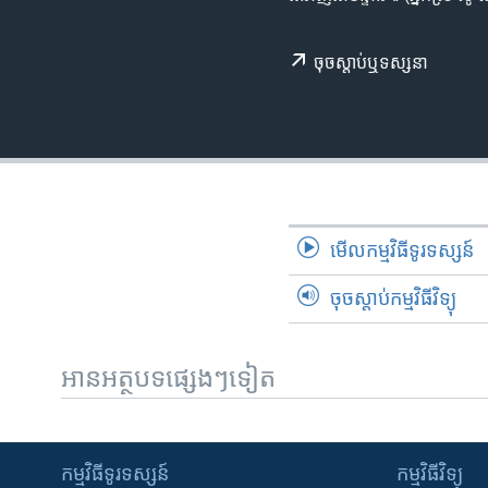
រចនា
សម្ព័ន្ធ​
រំលង​
ចុច​​ស្តាប់​ឬ​ទស្សនា
និង​
ចូល​
ទៅ​
កាន់​
ទំព័រ​
ស្វែង​
រក
មើល​កម្មវិធី​ទូរទស្សន៍
ចុចស្តាប់កម្មវិធីវិទ្យុ
អានអត្ថបទផ្សេងៗទៀត
កម្មវិធី​ទូរទស្សន៍
កម្មវិធី​វិទ្យុ