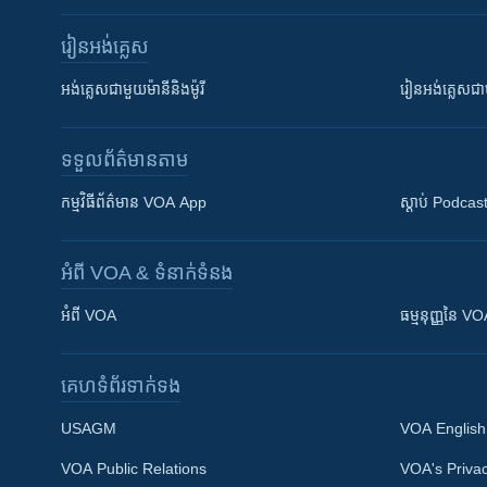
រៀន​​អង់គ្លេស
អង់គ្លេស​ជាមួយ​ម៉ានី​និង​ម៉ូរី
រៀន​​​​​​អង់គ្លេ
ទទួល​ព័ត៌មាន​តាម
កម្មវិធី​ព័ត៌មាន VOA App
ស្តាប់ Podcas
អំពី​ VOA & ទំនាក់ទំនង
អំពី​ VOA
ធម្មនុញ្ញ​នៃ V
គេហទំព័រ​​ទាក់ទង
USAGM
VOA English
VOA Public Relations
VOA's Privac