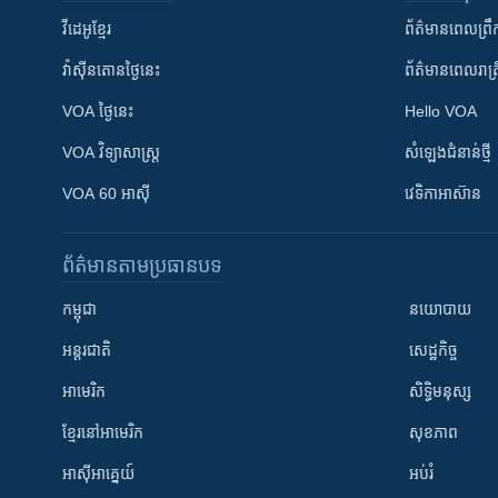
វីដេអូ​ខ្មែរ
ព័ត៌មាន​ពេល​ព្រឹ
វ៉ាស៊ីនតោន​ថ្ងៃ​នេះ
ព័ត៌មាន​​ពេល​រាត្រ
VOA ថ្ងៃនេះ
Hello VOA
VOA ​វិទ្យាសាស្ត្រ
សំឡេង​ជំនាន់​ថ្មី
VOA 60 អាស៊ី
វេទិកា​អាស៊ាន
ព័ត៌មាន​តាមប្រធានបទ​
កម្ពុជា
នយោបាយ
អន្តរជាតិ
សេដ្ឋកិច្ច
អាមេរិក
សិទ្ធិមនុស្ស
ខ្មែរ​នៅអាមេរិក
សុខភាព
អាស៊ីអាគ្នេយ៍
អប់រំ