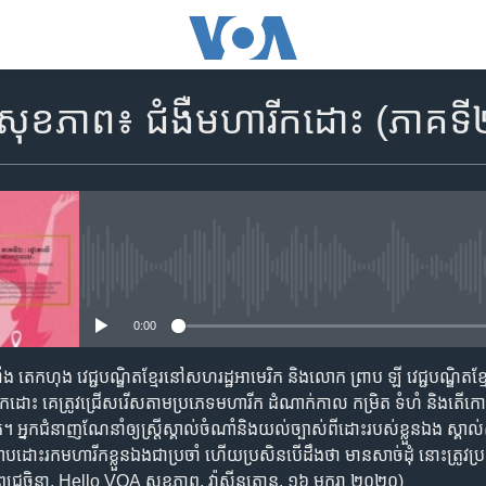
ភាព៖ ជំងឺ​មហារីក​ដោះ (ភាគ​ទី​២) វ
No media source currently availa
0:00
តាំង តេកហុង វេជ្ជបណ្ឌិត​ខ្មែរ​នៅ​សហរដ្ឋ​អាមេរិក និង​លោក ព្រាប ឡី វេជ្ជបណ្ឌិត​ខ្មែ
រីក​ដោះ​ គេ​ត្រូវ​ជ្រើសរើស​តាម​ប្រភេទ​មហារីក​ ដំណាក់​កាល​ កម្រិត ទំហំ និង​តើ​ក
ត់។ អ្នក​ជំនាញ​ណែនាំ​ឲ្យ​ស្ត្រី​ស្គាល់​ចំណាំ​និង​យល់​ច្បាស់​ពី​ដោះ​របស់​ខ្លួន​ឯង ស្គ
ប​ដោះ​រក​មហារីក​ខ្លួន​ឯង​ជា​ប្រចាំ ហើយ​ប្រសិន​បើ​ដឹង​ថា ​មាន​សាច់ដុំ​ នោះ​ត្រូវ​ប្រ
ស៊ូ ពេជ្រចិន្តា, Hello VOA សុខភាព, វ៉ាស៊ីនតោន, ១៦ មករា ២០២០)