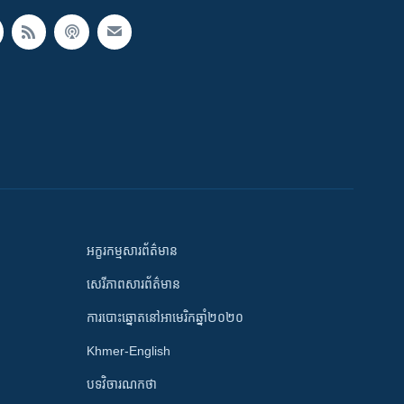
អក្ខរកម្មសារព័ត៌មាន
សេរីភាពសារព័ត៌មាន
ការបោះឆ្នោតនៅអាមេរិកឆ្នាំ២០២០
Khmer-English
បទវិចារណកថា