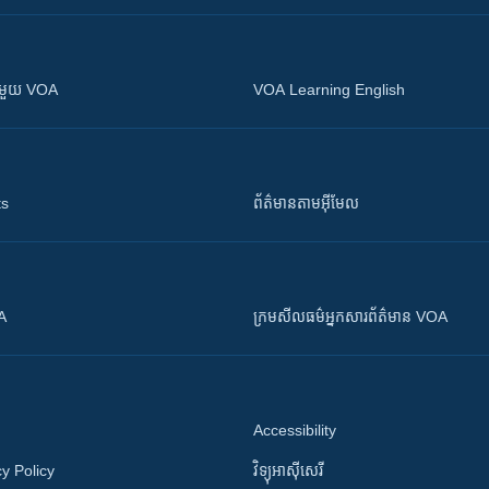
ស​​ជាមួយ VOA
VOA Learning English
ts
ព័ត៌មាន​តាម​អ៊ីមែល
OA
ក្រម​​​សីលធម៌​​​អ្នក​​​សារព័ត៌មាន VOA
Accessibility
y Policy
វិទ្យុ​អាស៊ី​សេរី