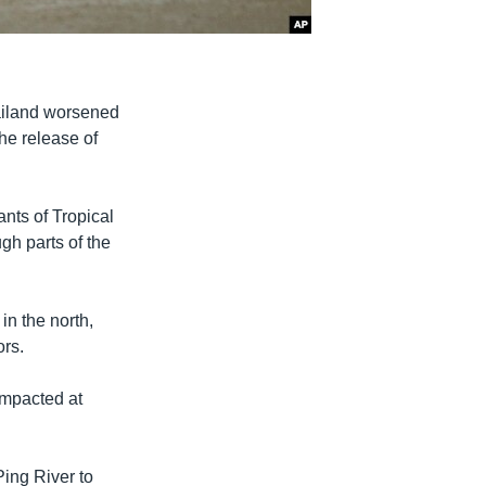
hailand worsened
he release of
nts of Tropical
gh parts of the
in the north,
ors.
impacted at
Ping River to