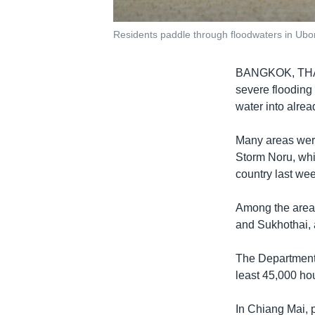
Residents paddle through floodwaters in Ubo
BANGKOK, TH
severe flooding 
water into alrea
Many areas were
Storm Noru, whic
country last wee
Among the areas 
and Sukhothai, a
The Department 
least 45,000 ho
In Chiang Mai, p