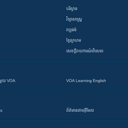
បរិស្ថាន
វិទ្យាសាស្រ្ត
វប្បធម៌
ខ្មែរក្រហម
សេចក្តីរាយការណ៍ពិសេស
ស​​ជាមួយ VOA
VOA Learning English
ts
ព័ត៌មាន​តាម​អ៊ីមែល