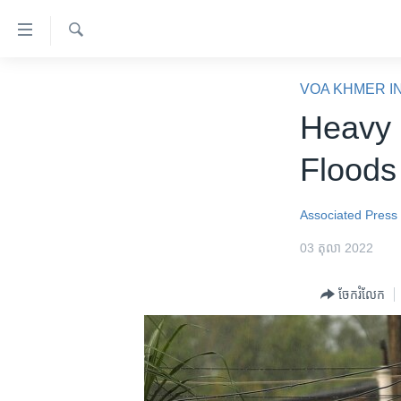
ភ្ជាប់​
ទៅ​
គេហទំព័រ​
ស្វែង​
កម្ពុជា
រក
VOA KHMER I
ទាក់ទង
អន្តរជាតិ
Heavy 
រំលង​
និង​
អាមេរិក
Floods
ចូល​
ចិន
ទៅ​​
ទំព័រ​
ហេឡូវីអូអេ
Associated Press
ព័ត៌មាន​​
កម្ពុជាច្នៃប្រតិដ្ឋ
03 តុលា 2022
តែ​
ម្តង
ព្រឹត្តិការណ៍ព័ត៌មាន
ចែករំលែក
រំលង​
ទូរទស្សន៍ / វីដេអូ​
និង​
ចូល​
វិទ្យុ / ផតខាសថ៍
ទៅ​
កម្មវិធីទាំងអស់
ទំព័រ​