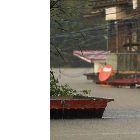
រចនា
សម្ព័ន្ធ​
រំលង​
និង​
ចូល​
ទៅ​
កាន់​
ទំព័រ​
ស្វែង​
រក