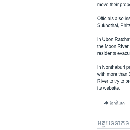
move their prop
Officials also i
Sukhothai, Phits
In Ubon Ratchat
the Moon River 
residents evacu
In Nonthaburi pr
with more than 
River to try to 
its website.
ចែករំលែក
អត្ថបទ​ទាក់