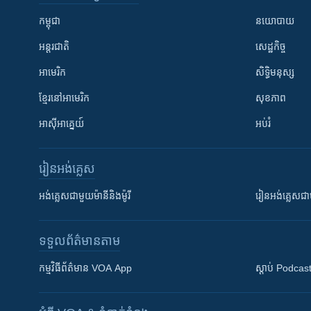
កម្ពុជា
នយោបាយ
អន្តរជាតិ
សេដ្ឋកិច្ច
អាមេរិក
សិទ្ធិមនុស្ស
ខ្មែរ​នៅអាមេរិក
សុខភាព
អាស៊ីអាគ្នេយ៍
អប់រំ
រៀន​​អង់គ្លេស
អង់គ្លេស​ជាមួយ​ម៉ានី​និង​ម៉ូរី
រៀន​​​​​​អង់គ្លេ
ទទួល​ព័ត៌មាន​តាម
កម្មវិធី​ព័ត៌មាន VOA App
ស្តាប់ Podcas