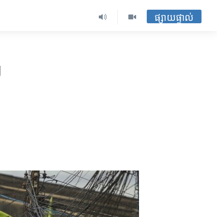
ផ្សាយផ្ទាល់
g