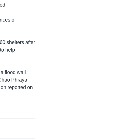
ed.
inces of
0 shelters after
to help
 a flood wall
 Chao Phraya
sion reported on