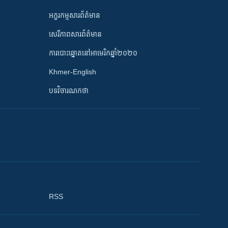
អក្ខរកម្មសារព័ត៌មាន
សេរីភាពសារព័ត៌មាន
ការបោះឆ្នោតនៅអាមេរិកឆ្នាំ២០២០
Khmer-English
បទវិចារណកថា
RSS