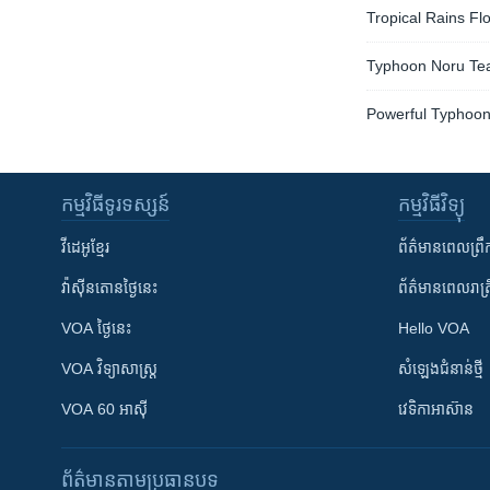
Tropical Rains Fl
Typhoon Noru Tea
Powerful Typhoon
កម្មវិធី​ទូរទស្សន៍
កម្មវិធី​វិទ្យុ
វីដេអូ​ខ្មែរ
ព័ត៌មាន​ពេល​ព្រឹ
វ៉ាស៊ីនតោន​ថ្ងៃ​នេះ
ព័ត៌មាន​​ពេល​រាត្រ
VOA ថ្ងៃនេះ
Hello VOA
VOA ​វិទ្យាសាស្ត្រ
សំឡេង​ជំនាន់​ថ្មី
VOA 60 អាស៊ី
វេទិកា​អាស៊ាន
ព័ត៌មាន​តាមប្រធានបទ​