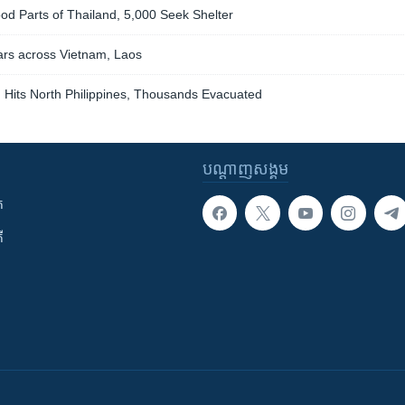
ood Parts of Thailand, 5,000 Seek Shelter
rs across Vietnam, Laos
 Hits North Philippines, Thousands Evacuated
បណ្តាញ​សង្គម
ក
ី