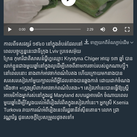
រចនា
សម្ព័ន្ធ​
Khmer English
រំលង​
និង​
បណ្តាញ​សង្គម
0:00
2:29
ចូល​
ទៅ​
ទាញ​យក​ពី​តំណភ្ជាប់​ដើម
កាលពី​ទសវត្សរ៍ ១៩៤០ នៅ​ក្នុង​តំបន់​ដែល​នៅ​
កាន់​
ពេល​បច្ចុប្បន្ន​នេះ​ជា​ទីក្រុង Lviv ប្រទេស​អ៊ុយ
ទំព័រ​
ភាសា
ក្រែន កុមារី​ជាតិ​សាសន៍​ជ្វីហ្វ​ឈ្មោះ Krystyna Chiger អាយុ ១៣ ឆ្នាំ បាន​
ស្វែង​
លាក់​ខ្លួន​ជាង​មួយ​ឆ្នាំ​នៅ​ក្នុង​លូ​ដើម្បី​គេច​ពី​តាម​ការ​ចាប់​របស់​ពួក​ណាហ្ស៊ី។
រក
នៅ​ពេល​នោះ នាង​ពាក់​អាវ​ចាក់​ពណ៌​បៃតង ហើយ​ក្រោយ​មក​នាង​បាន​
សរសេរ​សៀវភៅ​មួយ​ក្បាល​អំពី​អ្វី​ដែល​នាង​បាន​ឆ្លងកាត់ ដោយ​ដាក់​ចំណង
ជើង​ថា៖ «ក្មេង​ស្រី​ពាក់​អាវ​ចាក់​ពណ៌​បៃតង»។ សៀវភៅ​នេះ​បាន​ធ្វើ​ឱ្យ​ស្ត្រី​
អាមេរិកាំង​ម្នាក់​រស់នៅ​ក្នុង​រដ្ឋ Maryland សហរដ្ឋអាមេរិក ចំណាយ​ពេល​
មួយ​ឆ្នាំ​ដើម្បី​ស្វែង​យល់​អំពី​រឿងរ៉ាវ​ពិត​ក្នុង​សៀវភៅ​នេះ។ អ្នកស្រី Ksenia
Turkova រាយការណ៍​អំពី​រឿង​នេះ​ពី​រដ្ឋធានី​វ៉ាស៊ីនតោន។ លោក ជ្រា
វណ្ណារិទ្ធ ជូន​សេចក្តី​ប្រែសម្រួល​ដូចតទៅ៖