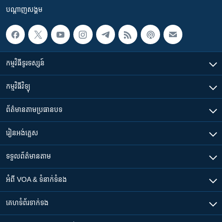
បណ្តាញ​សង្គម
កម្មវិធី​ទូរទស្សន៍
កម្មវិធី​វិទ្យុ
ព័ត៌មាន​តាមប្រធានបទ​
រៀន​​អង់គ្លេស
ទទួល​ព័ត៌មាន​តាម
អំពី​ VOA & ទំនាក់ទំនង
គេហទំព័រ​​ទាក់ទង