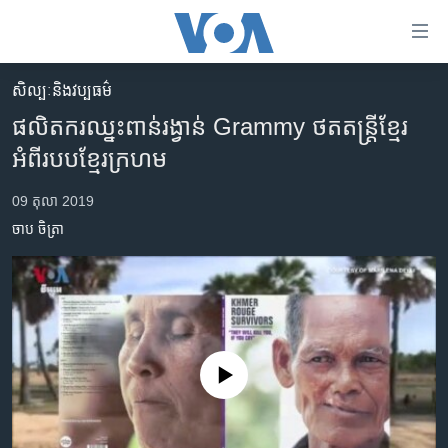
ភ្ជាប់​
ទៅ​
គេហទំព័រ​
សិល្បៈនិងវប្បធម៌
កម្ពុជា
ទាក់ទង
ផលិតករ​ឈ្នះ​ពាន់​រង្វាន់​ Grammy ថត​តន្ត្រី​ខ្មែរ​
រំលង​
អន្តរជាតិ
អំពី​របប​ខ្មែរ​ក្រហម
និង​
អាមេរិក
ចូល​
09 តុលា 2019
ទៅ​​
ចិន
ចាប ចិត្រា
ទំព័រ​
ហេឡូវីអូអេ
ព័ត៌មាន​​
តែ​
កម្ពុជាច្នៃប្រតិដ្ឋ
ម្តង
ព្រឹត្តិការណ៍ព័ត៌មាន
រំលង​
និង​
ទូរទស្សន៍ / វីដេអូ​
No media source currently available
ចូល​
វិទ្យុ / ផតខាសថ៍
ទៅ​
ទំព័រ​
កម្មវិធីទាំងអស់