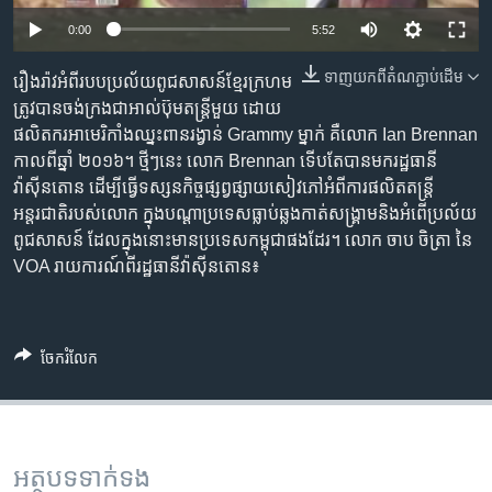
រចនា
Auto
សម្ព័ន្ធ​
0:00
5:52
Khmer English
រំលង​
270p
ទាញ​យក​ពី​តំណភ្ជាប់​ដើម
រឿង​រ៉ាវ​អំពី​របប​ប្រល័យ​ពូជ​សាសន៍​ខ្មែរក្រហម
និង​
បណ្តាញ​សង្គម
360p
ត្រូវ​បាន​ចង់​ក្រង​ជា​អាល់ប៊ុម​តន្ត្រី​មួយ ដោយ​
ចូល​
ផលិតករ​អាមេរិកាំង​ឈ្នះ​ពាន​រង្វាន់ Grammy ម្នាក់​ គឺ​លោក Ian Brennan
ទៅ​
720p
Auto
270p
360p
720p
កាល​ពី​ឆ្នាំ ២០១៦។ ថ្មីៗ​នេះ លោក Brennan ទើប​តែ​​បាន​មក​​រដ្ឋធានី​
កាន់​
1080p
វ៉ាស៊ីនតោន ដើម្បី​ធ្វើ​ទស្សនកិច្ច​ផ្សព្វផ្សាយ​សៀវភៅ​អំពី​ការ​ផលិត​តន្ត្រី​
ទំព័រ​
ភាសា
1080p
អន្តរជាតិ​របស់​លោក ​​ក្នុង​បណ្ដា​ប្រទេស​ធ្លាប់​ឆ្លង​កាត់​សង្គ្រាម​និង​អំពើ​ប្រល័យ​
ស្វែង​
ពូជ​សាសន៍ ដែល​ក្នុង​នោះ​មាន​ប្រទេស​កម្ពុជា​ផង​ដែរ។ លោក ចាប ចិត្រា នៃ
រក
VOA រាយការណ៍​ពី​រដ្ឋធានី​វ៉ាស៊ីនតោន៖
ចែករំលែក
អត្ថបទ​ទាក់ទង