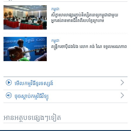
កម្ពុជា
សិក្ខាសាលាផ្សារភ្ជាប់និស្សិតពេទ្យកម្ពុជាជាមួយ
អ្នករស់រានមានជីវិតពីរបបខ្មែរក្រហម
កម្ពុជា
តន្រ្ដីករ​ចាប៉ី​ដងវែង លោក គង់ ណៃ ទទួល​មរណភាព
មើល​កម្មវិធី​ទូរទស្សន៍
ចុចស្តាប់កម្មវិធីវិទ្យុ
អានអត្ថបទផ្សេងៗទៀត