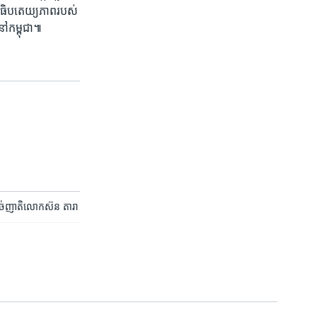
ង​អធិប​តេយ្យ​ភាព​របស់​
​កម្ពុជា​៕
​សាច់​ញាតិ​លោក​ស៊ន តារា​