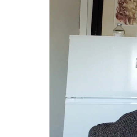
រចនា
សម្ព័ន្ធ​
រំលង​
និង​
ចូល​
ទៅ​
កាន់​
ទំព័រ​
ស្វែង​
រក