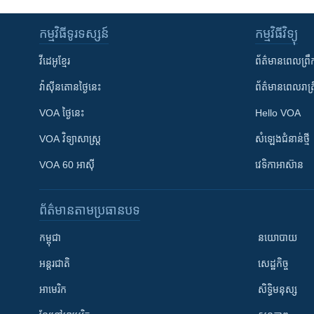
កម្មវិធី​ទូរទស្សន៍
កម្មវិធី​វិទ្យុ
វីដេអូ​ខ្មែរ
ព័ត៌មាន​ពេល​ព្រឹ
វ៉ាស៊ីនតោន​ថ្ងៃ​នេះ
ព័ត៌មាន​​ពេល​រាត្រ
VOA ថ្ងៃនេះ
Hello VOA
VOA ​វិទ្យាសាស្ត្រ
សំឡេង​ជំនាន់​ថ្មី
VOA 60 អាស៊ី
វេទិកា​អាស៊ាន
ព័ត៌មាន​តាមប្រធានបទ​
កម្ពុជា
នយោបាយ
អន្តរជាតិ
សេដ្ឋកិច្ច
អាមេរិក
សិទ្ធិមនុស្ស