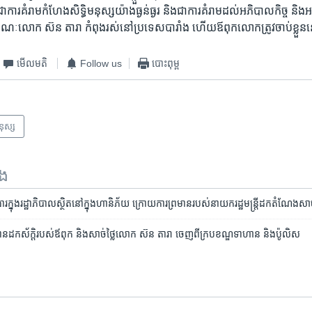
ា​ការ​គំរាម​កំហែង​សិទ្ធិ​មនុស្ស​យ៉ាង​ធ្ងន់ធ្ងរ​ និង​ជា​ការ​គំរាម​ដល់​អភិបាល​កិច្ច​ និ
​លោក​ ស៊ន តារា​ កំពុង​រស់​នៅ​ប្រទេស​បារាំង​ ហើយ​ឪពុក​លោក​ត្រូវ​ចាប់ខ្លួន​នៅ
មើល​មតិ
Follow us
បោះពុម្ព
មនុស្ស
ទង
ារ​ក្នុង​​រដ្ឋាភិបាល​ស្ថិត​នៅ​ក្នុង​ហានិភ័យ​​ ក្រោយ​ការ​ព្រមាន​របស់​នាយករដ្ឋមន្ត្រី​​ដក​តំណែង
ដក​​ស័ក្តិ​របស់​ឪពុក និង​សាច់ថ្លៃ​​​​លោក ស៊ន តារា ចេញ​ពី​ក្រប​ខណ្ឌ​ទាហាន និង​ប៉ូលិស