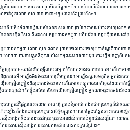
ូន​ថ្លៃ​ស្រី​របស់​លោក ស៊ន តារា ​ប្រសិន​បើ​ពួក​គេ​មិន​អាច​ណែនាំនិងអប់រំ​លោក ស៊
ាត់​ទុក​លោក ស៊ន តារា ​ថា​ជា​«ក្មេង​ពាលនិងព្រហើន​»។​
រុសហើយ​និង​ឪពុក​បង្កើត​របស់​លោក​ ស៊ន តារា ​ធ្លាប់​ចេញ​សារ​អំពាវ​នាវ​ឱ្យ​លោក ស៊
បស់​លោក ហ៊ុន សែន និង​គណ​បក្ស​ប្រជា​ជន​កម្ពុជា​ ហើយ​វិល​មក​ជួបជុំ​គ្រួសារ​នៅ​ប្រ
ក្ស​ប្រជា​ជន​កម្ពុជា លោក ​សុខ​ ឥសាន​ ច្រាន​ចោល​ការចោទ​ប្រកាន់​រដ្ឋា​ភិ​បាល​ថា​
 លោក​ថា ​ការ​ចាប់ខ្លួន​ឪពុក​របស់​សកម្មជន​នយោបាយ​រូប​នោះ ​ផ្តើម​ចេញពីបទ​ល
​ថ្ងៃសុក្រ​ថា៖ «គាត់​លើក​ឡើងនេះ វាមួយ​ចំណែក​ខាង​នយោ​បាយ​ទេ ​ហើយ​ចោទថា​ ​
ឪពុក​គាត់អី ​អាហ្នឹង​មិន​មែន​ជា​ការ​ត្រឹម​ត្រូវទេ​។ ​អាហ្នឹង​សួរ​សមត្ថ​កិច្ច ​អ្នក​ដែល​ចាត់​
ន​ល្មើស​គ្រឿង​ញៀន​ពិត​ប្រាក​ដ​មែនទេ?​ ហើយ​មាន​ភស្តុតាង​ជា​ក់ស្តែង​ដែល​គាត់​ធ្វ
ឹង​បាន​ច្បាស់​។ តែ​ខ្ញុំ​យល់​ថា បើបទ​ល្មើស​គ្រឿង​ញៀន​ អ្នក​ណា​អន្ត​រាគមន៍​យ៉ាង​ណ
អាវុធ​ហត្ថ​លើ​ផ្ទៃ​ប្រទេស​លោក ​អេង ហ៊ី​ ប្រាប់​វីអូអេ​ថា កង​រាជ​អាវុធ​ហត្ថ​គឺជា​នគរ​បាល
ត​ឡើង​ គឺ​កង​រាជ​អាវុធ​ហត្ថមាន​សិទ្ធិបង្ក្រាប​។ លោក​ថ្លែងបន្ថែម​ថា​ រាល់​បទ​ល្មើស
ើការស៊ើប​អង្កេតនិង​តាម​ដាន​ជា​មុន​ មុន​ឈាន​ដល់​ការ​ចាប់​ខ្លួន​ជន​សង្ស័យ​។ លោក​បន
តែ​មាន​ការស៊ើបអង្កេត​ មានការ​តាម​ដាន មាន​ការ​ស្រាវ​ជ្រាវ​»។