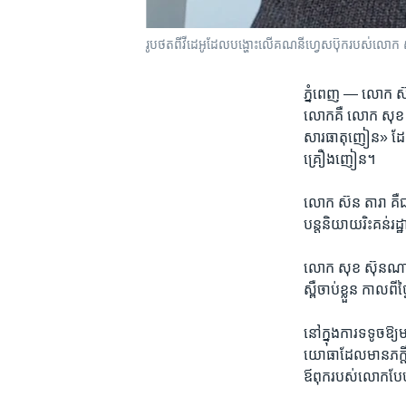
រូបថតពី​វីដេអូដែល​បង្ហោះលើ​គណនីហ្វេសប៊ុករបស់​លោក ស៊
ភ្នំពេញ —
លោក ​ស៊ន
លោក​គឺ​ លោក សុខ ស៊ុន
សារ​ធាតុ​ញៀន» ដែល​ប្រ
គ្រឿង​ញៀន​។ ​
លោក ​ស៊ន តារា គឺ​ជ
បន្ត​និយាយ​រិះគន់​រដ
លោក សុខ ស៊ុន​ណារ៉េត​
ស្ពឺ​ចាប់ខ្លួន​ កាល​ពី​ថ្
នៅ​ក្នុង​ការ​ទទូច​ឱ
យោធាដែលមាន​ភក្តី​ភាព
ឪពុក​របស់​លោក​បែ