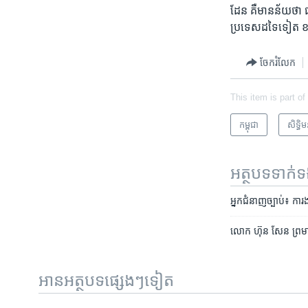
ដែន​ គឺ​មាន​ន័យ​ថា​ ជ
ប្រទេស​ដទៃ​ទៀត ខណៈ
ចែករំលែក
This item is part of
កម្ពុជា
សិទ្ធិ​
អត្ថបទ​ទាក់
អ្នក​ជំនាញ​ច្បាប់៖ ការង
លោក ហ៊ុន សែន ព្រមាន​​
អានអត្ថបទផ្សេងៗទៀត