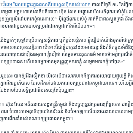
យៈ
​វី​ដេអូ​ ដែល​បង្ហោះ​ក្នុង​គណនីយ​ហ្វេសប៊ុក​របស់​លោក
កាលពី​ថ្ងៃ​ទី​ ១៤ ​ខែ​វិច្ឆិកា​ថ
ាល​កម្ពុជា​ អគ្គ​មហាសេនា​ធីបតី​តេ​ជោ ​ហ៊ុន សែន ​មេត្តា​ដោះ​លែង​ឪពុក​របស់​ខ្ញុំ​ដែល​ជា​ជ
មុខ​ព្រួញ​សំដៅ​មក​រកខ្ញុំ​ឯណោះទេ​។ ​ប៉ុន្តែ​ឪពុក​របស់ខ្ញុំ ​គាត់គឺ​ជាជន​ស្លូត​ត្រង់ និង​ជា
​ដាច់ខាត​ជាមួយ​គណ​បក្ស​ប្រជា​ជន​កម្ពុជា​តាំងពី​ដើម​មក​»។
ម្នាក់​ៗសុទ្ធ​តែប្រើ​ពាក្យ​សន្តិភាព ឬ​ក៏​ម្លប់​សន្តិភាព ខ្ញុំជឿ​ជាក់​យ៉ាង​មុត​មាំ​ថាក្រុម​
អាច​សោយ​សុខ​សន្តិ​ភាព បើ​ទោះបីជា​ខ្ញុំជាកូន​ដែល​មាន​ឆន្ទៈនិងគំនិតផ្ទុយ​អំពី​ឪពុ
នាការ​នយោ​បាយ​ជារឿង​ធម្មតា។ ​ខ្ញុំជឿ​ថា​ សម្តេច​មាន​គុណ​ធម៌​ មាន​ធម៌​មេត្តា​ប្រណីចំព
ស​ប្រជា​ជន ​ហើយសម្តេច​មាន​មុខ​ព្រួញ​មករក​ខ្ញុំ ​សម្តេច​មក​រក​ខ្ញុំ​ទៅចុះ​!»​។
ូប​នេះ​ បាន​ឱ្យដឹងទៀតថា ​បើទោះ​បីជា​លោក​មាន​និន្នាការ​នយោ​បាយ​ផ្ទុយក្តី ក
ង​គុំ​កួន​នឹងរដ្ឋាភិបាល ​ដែល​ដឹកនាំ​ដោយ​គណ​បក្ស​ប្រជាជន​កម្ពុជា​នោះទេ។ ហើយអ្វី​ដ
រជែង​តាម​បែប​លទ្ធិ​ប្រជា​ធិប​តេយ្យ​តែ​ប៉ុណ្ណោះ​។
​ហ៊ុន សែន ​អតីត​នាយក​រដ្ឋមន្ត្រី​កម្ពុជា និង​បច្ចុប្បន្ន​ជា​ប្រធាន​ព្រឹទ្ធ​សភា​ ​ជារឿយ
ារា​ ចំពោះ​ការ​អត្ថា​ធិប្បាយ​បែប​រិះគន់​ និង​ចំអក​ឡក​លើយ​ខាង​នយោបាយតាម​ប្រព័
វិញ​ការ​ដឹក​នាំ​របស់​គណ​បក្ស​ប្រជា​ជន​កម្ពុជា។
មេសា ​ឆ្នាំ​ ២០២៤ លោក​ ​ហ៊ុន សែន​ បាន​ព្រ​មាន​ដក​តំណែង​ក្នុង​ក្រប​ខណ្ឌ​យោធា