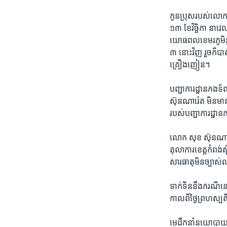
កូន​ប្រុស​របស់​លោក​ ស
១៣ ខែវិច្ឆិកា ​នា​
យោធ​ពល​ខេមរ​ភូមិន្ទ 
៣ ​នោះ​វិញ​ ​រួច​ក៏​បា
គ្រឿង​ញៀន​។
បញ្ជា​ការ​ដ្ឋាន​កង
ស៊ុនណារ៉េត ​មិន​មាន
របស់​បញ្ជា​ការ​ដ្ឋាន​
លោក​ សុខ ស៊ុនណា​រ៉េត 
តុលាការ​ខេត្ត​កំពង់ស
សារធាតុ​មិន​ច្បាស់​ល
ទាក់​ទិននឹង​ករណី​នេះ
កាលពី​ថ្ងៃ​ព្រហស្បត
មេដឹកនាំ​នយោបាយ​ជំ