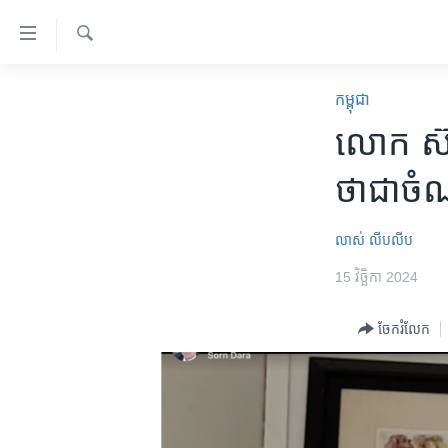
ភ្ជាប់​
ទៅ​
គេហទំព័រ​
ស្វែង​
កម្ពុជា
រក
កម្ពុជា
ទាក់ទង
អន្តរជាតិ
លោក​ ស៊ន 
រំលង​
និង​
អាមេរិក
ថា​​ជា​​
ចូល​
ចិន
ទៅ​​
ទំព័រ​
ហេឡូវីអូអេ
លាស់ លីបលីប
ព័ត៌មាន​​
កម្ពុជាច្នៃប្រតិដ្ឋ
15 វិច្ឆិកា 2024
តែ​
ម្តង
ព្រឹត្តិការណ៍ព័ត៌មាន
ចែករំលែក
រំលង​
ទូរទស្សន៍ / វីដេអូ​
និង​
ចូល​
វិទ្យុ / ផតខាសថ៍
ទៅ​
កម្មវិធីទាំងអស់
ទំព័រ​