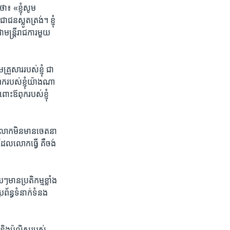
ា​៖​ «​ខ្ញុំ​សូម​
ន​ស្លូត​ត្រង់។​ ខ្ញុំ​
​មន្ត្រី​រាជ​ការ​មួយ
គ្រួសារ​របស់​ខ្ញុំ ​ជា
ក​របស់​ខ្ញុំ​យ៉ាង​ណា
ោះ​ឪពុក​របស់​ខ្ញុំ
៏លោក​មិន​មាន​ចេតនា​
ែល​លោក​ធ្វើ​ គឺ​ចង់​
ៗ​មានប្រតិកម្ម​ខ្លាំង​
ន្ធ​ទំនាក់​ទំនង​
​និង​ប៉ូលិសរបស់​