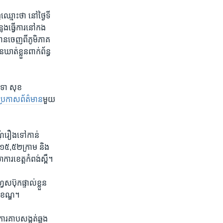
​ឈ្មោះថា ​នៅ​ថ្ងៃទី ​
ង​ធ្វើការ​នៅ​កង​
បាន​ចេញ​ពី​ភូមិភាគ​
ាត់​ខ្លួន​ពាក់​ព័ន្ធ​
៍​ទោ សុខ
​ប្រកាស​ព័ត៌មាន​
មួយ​
ុំ​រឿង​ទៅ​កាន់​
១៥,​៥២​ក្រាម​ និង​
រ​ខេត្ត​កំពង់ស្ពឺ​។​
៊ុក​ផ្ទាល់​ខ្លួន ​
ខណ្ឌ​។ ​
គាប​សង្កត់​ឆ្លង​