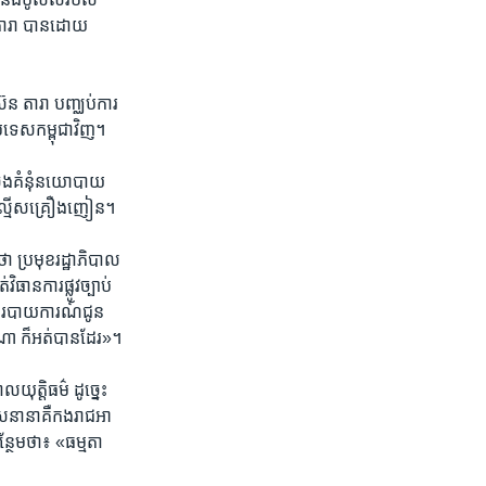
ន ​តារា​ បានដោយ
ន តារា​ បញ្ឈប់​ការ​
ទេស​កម្ពុជា​វិញ​។
 ចង​គំនុំ​នយោបាយ​
្មើស​គ្រឿង​ញៀន​។ ​
ប្រមុខ​រដ្ឋា​ភិបាល​
វិធានការ​ផ្លូវ​ច្បាប់​
ើ​របាយ​ការណ៍​ជូន​
ា ​ក៏​អត់​បាន​ដែរ»​។
​យុត្តិធម៌ ​ដូច្នេះ​
​នានា​គឺ​កង​រាជ​អា​
្ថែម​ថា៖ ​«ធម្មតា​