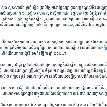
ុខ ស៊ុ​នណារ៉េត ​ម្នាក់​ទៀត ​ប្រាប់វីអូអេនៅ​ថ្ងៃសុក្រ ​ក្នុង​លក្ខ​ខណ្ឌ​សុំ​មិន​បញ្ចេញ
វេលា​ម៉ោងប្រមាណ ១ ​រសៀល លោក ​សុខ ស៊ុន​ណា​រ៉េត ទទួល​បាន​ទូរ​ស័ព្ទឱ្យទៅ​កន្លែ
​ភូមិ​ភាគ​៣​ ក្នុង​ខេត្ត​កំពង់​ស្ពឺ។ លុះ​ដល់​នា​វេលា​ម៉ោង​ប្រមាណ​ ៣​រសៀល ​គាត់​
ត់​ដំណឹង​រហូត​ដល់​ព្រឹក​ថ្ងៃ​ទី​ ១៤ ​ទើប​ក្រុម​គ្រួសារបានទទួល​ដំណឹង​ថា ​គាត់​ត្រូវ​បាន​ឃ
ទ័ព​ជើង​គោកនៃ​កង​យោពល​ខេម​រភូមិ ​លើកឡើង​ថា ​ករណី​ចាប់​ខ្លួន​លោក​វរ​សេនីយ
​ពាក់ព័ន្ធ​នឹង​កិច្ច​ការ​កងទ័ព ឬ​កិច្ច​ការ​នយោ​បាយ​នោះឡើយ​។ នេះ​បើ​តាម​
សេចក្តី
កងទ័ព​ជើង​គោក​ចុះថ្ងៃ​ទី​ ១៤ ខែ​វិច្ឆិកា ឆ្នាំ​ ២០២៤​។
​អាយុ​៦៦ឆ្នាំ ​ត្រូវ​បាន​កង​រាជ​អាវុធ​ហត្ថ​ខេត្ត​កំពង់​ស្ពឺ ឃាត់​ខ្លួន​ និង​កសាង​សំណ
្ពឺ ​ដោយបាន​ដកហូត​គ្រឿង​ញៀន ​ចំនួន ២​ កញ្ចប់​ ជា​ប្រភេទ​មេតំហ្វេ​តាមីន​ទម្ងន់​ 
ាស់​ ១ ​កញ្ចប់​ទម្ងន់​ ១៣,​៧៨​ក្រាម។ នេះ​បើ​តាមសេចក្តី​ប្រកាស​ព័ត៌​មាន​របស់​តុលាកា
 លោក ​សម រង្ស៊ី ដែល​ជា​មេដឹក​នាំ​នយោបាយ​ជំទាស់​ បាន​បង្ហោះ​សារ​លើ​ទំព័រ​ហ្វេស​ប
ិ៍ ​ដោយ​ទាមទារ​ឱ្យ​អាជ្ញាធរ​កម្ពុជា​ដោះលែង​ឪពុក​លោក ស៊ន តារា ដោយ​គ្មាន​លក្ខ​
ទាស់​រូបនោះ​អះអាងថា​ ការ​ចាប់ខ្លួន​ឪពុករបស់លោក ​ស៊ន តារា ​ជា​បែប​ផែន​នៃ​ការ