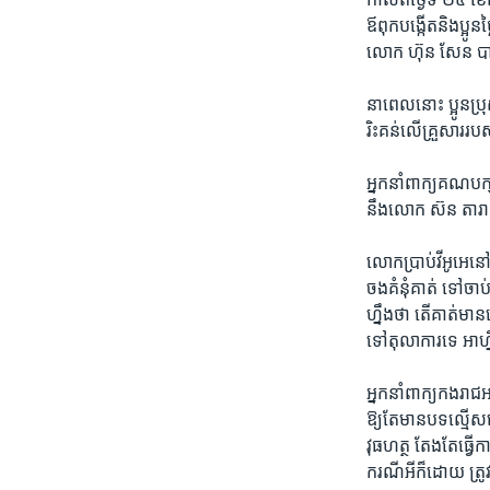
ឪពុក​បង្កើត​និង​ប្អ
លោក ហ៊ុន សែន បានច
នាពេល​នោះ ​ប្អូន​ប្
រិះគន់​លើ​គ្រួសារ​រ
អ្នក​នាំ​ពាក្យ​គណ​ប
នឹង​លោក ​ស៊ន តារា។
​លោកប្រាប់វីអូអេនៅ
ចង​គំនុំ​គាត់ ​ទៅ​ចាប់​
ហ្នឹង​ថា តើ​គាត់​មា
ទៅ​តុលាការ​ទេ ​អាហ្ន
អ្នក​នាំពាក្យ​កង​រាជ​
ឱ្យ​តែមាន​បទ​ល្មើសកើ
វុធ​ហត្ថ​ ​តែងតែ​ធ្វ
ករណីអីក៏​ដោយ ​ត្រូវ