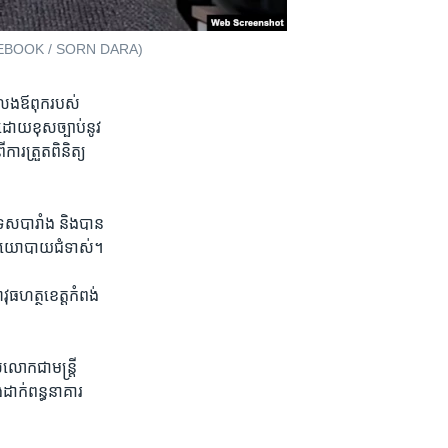
​​។ (FACEBOOK / SORN DARA)
​លែង​ឪពុក​របស់​
ដោយ​ខុស​ច្បាប់​នូវ​
ារ​ត្រួត​ពិនិត្យ​
​បារាំង​ និង​បាន​
នក​នយោ​បាយ​ជំទាស់។​
ធ​ហត្ថ​ខេត្ត​កំពង់
ោក​ជា​មន្ត្រី​
ងដាក់​ពន្ធនាគារ​