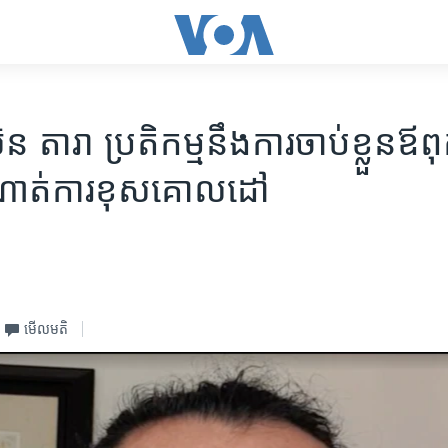
តារា ប្រតិកម្មនឹង​​ការ​ចាប់​​ខ្លួន​​​ឪ
ចំណាត់​ការ​​ខុស​​គោលដៅ
មើល​មតិ