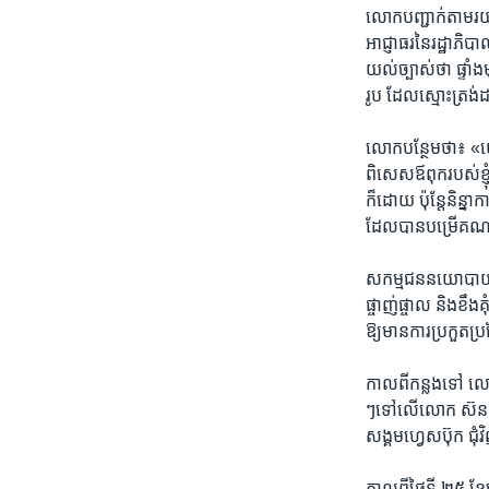
លោក​បញ្ជាក់​តាម​រ
អាជ្ញាធរ​នៃ​រដ្ឋា​ភិប
យល់​ច្បាស់​ថា ​ផ្ទាំង​
រូប ដែល​ស្មោះ​ត្រង់
លោក​បន្ថែម​ថា​៖ ​«យើង​
ពិសេស​ឪពុក​របស់ខ្ញុំ
ក៏​ដោយ​ ប៉ុន្តែ​និន្
ដែល​បាន​បម្រើ​គណ​បក្
សកម្ម​ជន​នយោ​បាយ​រ
ផ្ចាញ់​ផ្ចាល ​និង​ខឹ
ឱ្យ​មាន​ការ​ប្រកួត​ប្
កាល​ពី​កន្លង​ទៅ ​លោក 
ៗ​ទៅ​លើ​លោក ​ស៊ន ត
សង្គម​ហ្វេស​ប៊ុក​ ជុំ
កាល​ពីថ្ងៃ​ទី ២៥ ខែ