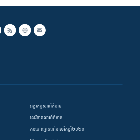
អក្ខរកម្មសារព័ត៌មាន
សេរីភាពសារព័ត៌មាន
ការបោះឆ្នោតនៅអាមេរិកឆ្នាំ២០២០