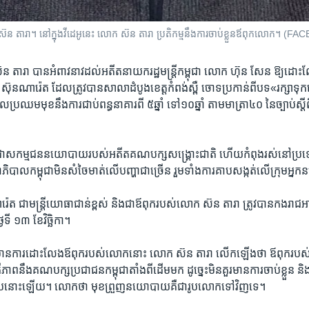
ន តារា។ នៅ​ក្នុងវីដេអូនេះ លោក​ ស៊ន តារា ប្រតិកម្មនឹង​​ការ​ចាប់​​ខ្លួន​​​ឪពុក​លោក
 តារា​ បាន​អំពាវ​នាវ​ដល់​អតីត​នាយក​រដ្ឋ​មន្ត្រី​កម្ពុជា​ លោក ​ហ៊ុន សែន ​ឱ្យ​ដោះ
​ណា​រ៉េត ដែល​ត្រូវ​បានសាលា​ដំបូង​ខេត្ត​កំពង់ស្ពឺ ​ចោទ​ប្រកាន់​ពី​បទ​«រក្សា​ទុក​
ឈម​មុខ​នឹង​ការជាប់​ពន្ធនាគារ​ពី ​៥ឆ្នាំ ​ទៅ​១០ឆ្នាំ ​តាម​មាត្រា​៤០ ​នៃ​ច្បាប់​ស្តីពីក
ា​សកម្មជន​នយោ​បាយ​របស់​អតីត​គណ​បក្ស​សង្គ្រោះ​ជាតិ ហើយ​កំពុង​រស់​នៅ​ប្រទេស
្ឋាភិបាល​កម្ពុជា​មិន​សំចៃ​មាត់​លើ​បញ្ហា​ជាច្រើន​ រួម​ទាំង​ការ​គាប​សង្កត់លើ​ក្រុម​អ្
 ​ជា​មន្ត្រី​យោធា​ជាន់ខ្ពស់​ និង​ជា​ឪពុករបស់លោក ​ស៊ន តារា​ ​ត្រូវ​បាន​កង​រាជ​អាវុ
ងៃ​ទី ១៣ ​ខែ​វិច្ឆិកា​។
្យ​មាន​ការ​ដោះ​លែង​ឪពុក​របស់​លោក​នោះ ​លោក​ ស៊ន តារា​ ​លើក​ឡើង​ថា ​ឪពុក​របស់​ល
​នឹង​គណបក្ស​ប្រជា​ជនកម្ពុជា​តាំង​ពី​ដើម​មក​ ដូច្នេះ​មិន​គួរ​មាន​ការ​ចាប់ខ្លួន​ និ
ប​នោះ​ឡើយ។ លោក​ថា ​មុខ​ព្រួញ​នយោ​បាយគឺ​ជារូ​បលោកទៅវិញ​ទេ។