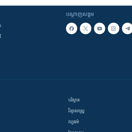
បណ្តាញ​សង្គម
ក
ី
បរិស្ថាន
វិទ្យាសាស្រ្ត
វប្បធម៌