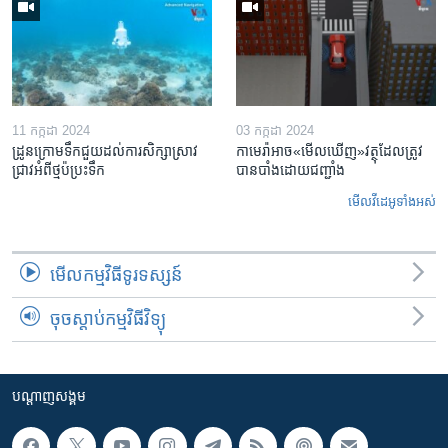
11 កក្កដា 2024
03 កក្កដា 2024
ដ្រូនក្រោមទឹកជួយដល់ការសិក្សាស្រាវ
កាមេរ៉ា​អាច«មើលឃើញ»​វត្ថុ​ដែលត្រូវ
ជ្រាវអំពីថ្មប៉ប្រះទឹក
បាន​បាំងដោយ​ជញ្ជាំង
មើល​វីដេអូ​ទាំង​អស់
មើល​កម្មវិធី​ទូរទស្សន៍
ចុចស្តាប់កម្មវិធីវិទ្យុ
បណ្តាញ​សង្គម