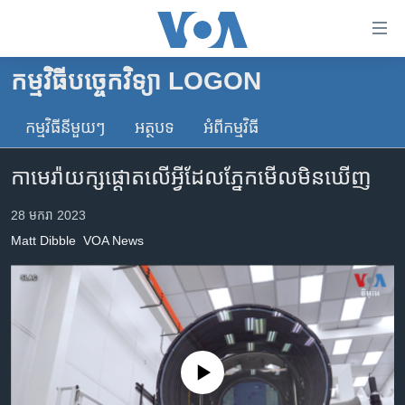
ភ្ជាប់​
ទៅ​
គេហទំព័រ​
កម្មវិធីបច្ចេកវិទ្យា LOGON
កម្ពុជា
ទាក់ទង
រំលង​
កម្មវិធី​នីមួយៗ
អត្ថបទ​
អំពី​កម្មវិធី​
អន្តរជាតិ
និង​
អាមេរិក
ចូល​
កាមេរ៉ា​យក្ស​ផ្តោត​លើ​អ្វី​ដែល​ភ្នែក​មើល​មិន​ឃើញ
ទៅ​​
ចិន
ទំព័រ​
28 មករា 2023
ហេឡូវីអូអេ
ព័ត៌មាន​​
Matt Dibble
VOA News
តែ​
កម្ពុជាច្នៃប្រតិដ្ឋ
ម្តង
ព្រឹត្តិការណ៍ព័ត៌មាន
រំលង​
និង​
ទូរទស្សន៍ / វីដេអូ​
ចូល​
វិទ្យុ / ផតខាសថ៍
ទៅ​
No media source currently available
ទំព័រ​
កម្មវិធីទាំងអស់