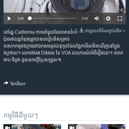
រចនា
សម្ព័ន្ធ​
Khmer English
រំលង​
0:00
2:03
និង​
បណ្តាញ​សង្គម
ចូល​
ទាញ​យក​ពី​តំណភ្ជាប់​ដើម
នៅរដ្ឋ California កាមេរ៉ា​មួយ​ដែល​មាន​ទំហំ​
ទៅ​
ប៉ុន​រថយន្ត​កំពុង​ត្រូវ​បាន​គេ​រៀបចំ​សម្រាប់​
កាន់​
បេសកកម្ម​​ចងក្រង​ជា​ឯកសារ​នូវ​បាតុភូត​ដែល​ភ្នែក​មើល​មិន​ឃើញ​នៅ​ក្នុង​
ទំព័រ​
ភាសា
ចក្រវាល។ លោកMatt Dibble នៃ​ VOA រាយការណ៍​អំពី​រឿង​នេះ។ លោក
ស្វែង​
ចាប ចិត្រា ជូនសេចក្តី​ប្រែសម្រួល៕
រក
ចែករំលែក
កម្មវិធី​នីមួយៗ