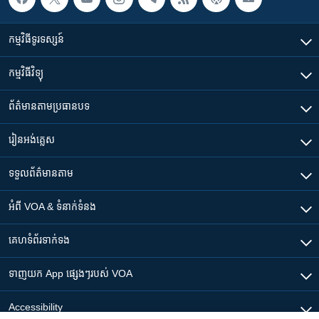
កម្មវិធី​ទូរទស្សន៍
កម្មវិធី​វិទ្យុ
ព័ត៌មាន​តាមប្រធានបទ​
រៀន​​អង់គ្លេស
ទទួល​ព័ត៌មាន​តាម
អំពី​ VOA & ទំនាក់ទំនង
គេហទំព័រ​​ទាក់ទង
ទាញយក​ App ផ្សេងៗ​របស់​ VOA
Accessibility