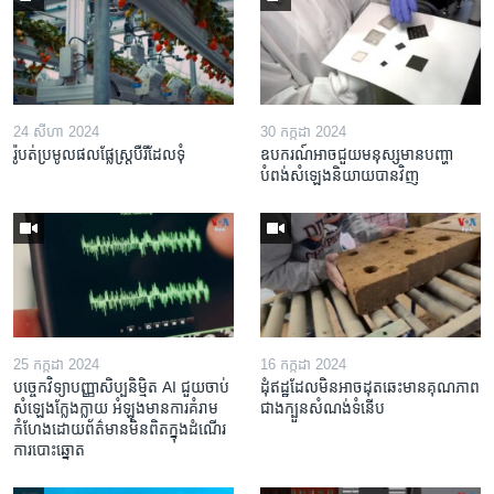
24 សីហា 2024
30 កក្កដា 2024
រ៉ូបត់​ប្រមូល​ផល​​ផ្លែស្ត្របឺរី​ដែល​ទុំ
ឧបករណ៍​អាច​ជួយ​មនុស្ស​មាន​បញ្ហា​
បំពង់​សំឡេង​និយាយ​បាន​វិញ
25 កក្កដា 2024
16 កក្កដា 2024
បច្ចេក​វិទ្យា​បញ្ញា​សិប្បនិម្មិត AI ជួយ​ចាប់​
ដុំឥដ្ឋ​ដែល​មិន​អាច​ដុត​ឆេះ​មាន​គុណភាព​
សំឡេង​ក្លែងក្លាយ អំឡុង​មាន​ការ​គំរាម​
ជាង​ក្បួន​សំណង់​ទំនើប
កំហែង​ដោយ​ព័ត៌មាន​មិនពិត​ក្នុង​ដំណើរ
ការ​បោះឆ្នោត