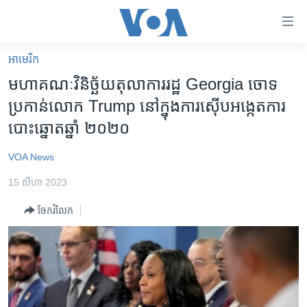
ភ្ជាប់​
ទៅ​
គេហទំព័រ​
អាមេរិក​
កម្ពុជា
ទាក់ទង
មហាគណៈវិនិច្ឆ័យ​តុលាការ​រដ្ឋ Georgia ចោទ​
រំលង​
អន្តរជាតិ
ប្រកាន់​លោក Trump នៅ​ក្នុង​ការ​ស៊ើប​អង្កេត​ការ​
និង​
អាមេរិក
បោះឆ្នោត​ឆ្នាំ ២០២០
ចូល​
ទៅ​​
ចិន
VOA News
ទំព័រ​
ហេឡូវីអូអេ
ព័ត៌មាន​​
15 សីហា 2023
តែ​
កម្ពុជាច្នៃប្រតិដ្ឋ
ម្តង
ចែករំលែក
ព្រឹត្តិការណ៍ព័ត៌មាន
រំលង​
និង​
ទូរទស្សន៍ / វីដេអូ​
ចូល​
វិទ្យុ / ផតខាសថ៍
ទៅ​
ទំព័រ​
កម្មវិធីទាំងអស់