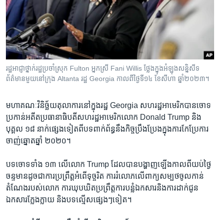
រចនា
សម្ព័ន្ធ​
Khmer English
រំលង​
និង​
បណ្តាញ​សង្គម
ចូល​
ទៅ​
រដ្ឋអាជ្ញា​ថ្នាក់​រដ្ឋ​ប្រចាំ​ស្រុក Fulton អ្នកស្រី Fani Willis ថ្លែង​ក្នុង​អំឡុង​សន្និសីទ​
កាន់​
ព័ត៌មាន​មួយ​នៅ​ក្រុង Altanta រដ្ឋ Georgia កាល​ពី​ថ្ងៃទី​១៤ ខែ​សីហា ឆ្នាំ​២០២៣។
ទំព័រ​
ភាសា
ស្វែង​
មហា​គណៈវិនិច្ឆ័យ​តុលាការ​នៅ​ក្នុង​រដ្ឋ Georgia សហរដ្ឋ​អាមេរិក​បាន​ចោទ​
រក
ប្រកាន់​អតីត​ប្រធានាធិបតីសហរដ្ឋ​អាមេរិក​លោក Donald Trump ​និង​
បុគ្គល ​១៨ ​នាក់​ផ្សេង​ទៀត​ពី​បទ​ពាក់ព័ន្ធនឹង​កិច្ច​ប្រឹងប្រែងក្នុង​ការ​កែប្រែការ​
ចាញ់​ឆ្នោត​ឆ្នាំ ២០២០។
បទ​ចោទ​ទាំង ១៣ លើ​លោក Trump ដែល​បាន​បង្ហាញ​ឡើង​កាលពី​យប់​ថ្ងៃ​
ចន្ទ​មាន​ដូចជា​ការ​ប្រព្រឹត្ត​អំពើ​ទុច្ចរិត ការ​រំលោភ​លើ​ពាក្យ​សម្បថ​ចូល​កាន់​
តំណែង​របស់​លោក ការ​ឃុបឃិត​ប្រព្រឹត្ត​ការ​បន្លំ​ឯកសារ​និង​ការ​ដាក់​ជូន​
ឯកសារ​ក្លែងក្លាយ និង​បទល្មើស​ផ្សេងៗ​ទៀត។