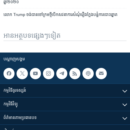
ឆ្នាំ២០២០
លោក ​Trump ​ចង់បាន​ចៅក្រម​ថ្មី​បើក​សវនាការ​សំណុំ​រឿង​ក្លែង​បន្លំ​ការ​បោះឆ្នោត​
អានអត្ថបទផ្សេងៗទៀត
បណ្តាញ​សង្គម
កម្មវិធី​ទូរទស្សន៍
កម្មវិធី​វិទ្យុ
ព័ត៌មាន​តាមប្រធានបទ​