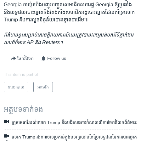
Georgia ការ​ប៉ុនប៉ង​បញ្ចុះបញ្ចូល​សមាជិក​សភា​រដ្ឋ Georgia ឱ្យ​ប្រឆាំង​
នឹង​លទ្ធផល​បោះឆ្នោត​និង​តែងតាំង​សមាជិក​អង្គ​បោះឆ្នោត​ដែល​គាំទ្រ​លោក
Trump និង​ការ​លួច​ទិន្នន័យ​បោះឆ្នោត​ជាដើម៕
ព័ត៌មាន​ខ្លះ​សម្រាប់​សេចក្ដី​រាយការណ៍​នេះ​ត្រូវ​បាន​ដកស្រង់​មកពី​ទីភ្នាក់ងារ​
សារ​ព័ត៌មាន AP និង Reuters។
ចែករំលែក
Follow us
This item is part of
នយោបាយ
អាមេរិក​
អត្ថបទ​ទាក់ទង
ក្រុម​មេធាវី​របស់​លោក Trump នឹង​បដិសេធ​ការ​កំណត់​លើ​ការ​ចែក​រំលែក​ព័ត៌មាន
លោក Trump រងការចោទប្រកាន់ក្នុងបទព្យាយាមកែប្រែលទ្ធផលនៃការបោះឆ្នោត