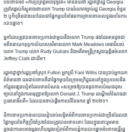
បទ​ចោទ​អំពី «ការ​ប្រព្រឹត្ត​អំពើ​ទុច្ចរិត» មាន​ន័យ​ថា រដ្ឋអាជ្ញា​រដ្ឋ Georgia
ត្រូវតែ​ផ្ដល់​ភ័ស្តុតាង​ថា​លោក Trump បាន​រំលោភ​ច្បាប់​រដ្ឋ Georgia ចំនួន
២ ឬ​ក៏​ច្រើន​ជាង​នេះ​ដែល​ជា​ផ្នែក​មួយ​នៃ​ផែនការ​ច្រានចោល​លទ្ធផល​នៃ​ការ​
បោះឆ្នោត។
អ្នក​ដែល​ត្រូវ​បាន​ចោទ​ប្រកាន់​ជាមួយ​នឹង​លោក Trump ផង​ដែរ​មាន​ដូចជា​
អតីត​នាយក​ខុទ្ទកាល័យ​សេតវិមាន​លោក Mark Meadows មេធាវី​របស់​
លោក Trump លោក Rudy Giuliani និង​អតីត​មន្ត្រី​ក្រសួង​យុត្តិធម៌​លោក
Jeffrey Clark ជាដើម។
រដ្ឋអាជ្ញា​ថ្នាក់​រដ្ឋ​ប្រចាំ​ស្រុក Fulton អ្នកស្រី Fani Willis បាន​ប្រាប់​អ្នក​យក​
ព័ត៌មាន​ថា ជន​ជាប់​ចោទ​គឺ​ជា​ផ្នែក​មួយ​នៃ​ក្រុម​ឧក្រិដ្ឋជន​នៅ​ក្នុង​ប្រទេស​និង​
កន្លែង​ផ្សេង​ទៀត​ដែល​មាន​បំណង «សម្រេច​ឱ្យ​បាន​នូវ​គោល​បំណង​ខុស​
ច្បាប់​នៅ​ក្នុង​ការ​អនុញ្ញាត​ឱ្យ​លោក Donald J. Trump ដណ្ដើម​តំណែង​ជា​
ប្រធានាធិបតី» ដែល​បាន​ចាប់ផ្ដើម​កាលពី​ខែ​មករា ឆ្នាំ ២០២១។
ដីកា​ចោទ​ប្រកាន់​នេះ​បាន​រៀបរាប់​លម្អិត​អំពី​ការ​ចោទ​ប្រកាន់​ជា​ច្រើន​ដែល​ជា​
ផ្នែក​មួយ​នៃ​កិច្ច​ប្រឹងប្រែង​ដែល​ត្រូវ​បាន​ចោទ​នោះ ដែល​ក្នុង​នោះ​រួម​មាន​
ដូចជា​ការ​អះអាង​ម្ដង​ហើយ​ម្ដង​ទៀត​អំពី​ការ​បន្លំ​ការ​បោះឆ្នោត​ចំពោះ​មន្ត្រី​រដ្ឋ