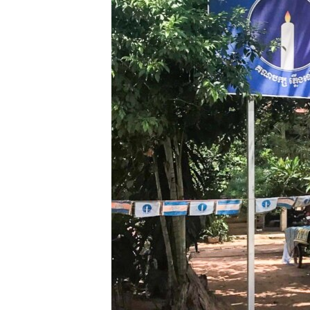
រចនា
សម្ព័ន្ធ​
រំលង​
និង​
ចូល​
ទៅ​
កាន់​
ទំព័រ​
ស្វែង​
រក