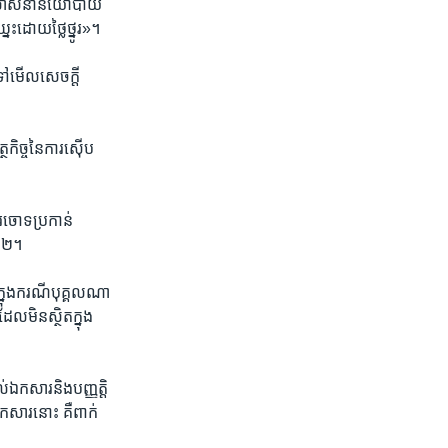
ការឃោស​នា​នយោ​បាយ​
នះ​ដោយ​ថ្លៃ​ថ្នូរ»។
ៅ​មើល​សេចក្តី​
​កិច្ច​នៃ​ការ​ស៊ើប​
រ​ចោទ​ប្រកាន់​
២០២២។
្នុង​ករណី​បុគ្គល​ណា​
​ដែល​មិនស្ថិត​ក្នុង
់​ឯកសារ​និង​បញ្ញត្តិ​
កសារ​នោះ​ គឺ​ពាក់