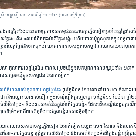
្រី ខេត្ត​សៀមរាប កាលពីឆ្នាំ​២០២២។ (ហ៊ុល រស្មី​/វីអូអេ)
ូង​ខេត្ត​ព្រៃវែង​បាន​ចោទ​ប្រកាន់សកម្ម​ជន​គណ​បក្ស​ភ្លើងទៀន​ប្រចាំខេត្ត​ព្រៃវែង​ចំន
លែង» និង​ «សម​គំនិត​ក្នុង​អំពើ​ក្លែង​បន្លំ​» ហើយ​បាន​ឃុំ​ខ្លួន​ពួកគេ​ក្នុង​ពន្ធនាគារ​ខេ
ចាំ​ខេត្ត​ព្រៃវែងចាត់​ទុក​ថា ​នេះ​ជា​ការ​គាប​សង្កត់សកម្មជន​នយោបាយ​នៅ​មុន​ការ​បោ
ខ។
​មេសា ​តុលាការ​ខេត្ត​ព្រៃវែង​ បាន​សម្រេច​ឃុំ​ខ្លួន​សកម្ម​ជន​គណ​បក្ស​ប្រឆាំង​ ២​នាក
ន​សម្រេច​ឃុំ​ខ្លួន​សកម្ម​ជន​ ២នាក់​ទៀត។
ស​ព័ត៌មាន​របស់​តុលាការ​ខេត្ត​ព្រៃវែង
ចុះ​ថ្ងៃទី​១៩ ខែ​មេសា​ ឆ្នាំ​២០២៣ តំណាង​
ា និង​ឈ្មោះ ហេង សំអឿន ក្នុង​សំណុំ​រឿង​ព្រហ្មទណ្ឌ ​ចុះ​ថ្ងៃទី​១១ ខែ​មីនា ឆ្នាំ​
ប្រាស់​លិខិត​ក្លែង» និង​បទ​«សមគំនិត​ក្នុង​អំពើ​ក្លែង​បន្លំ» ដែលដើម​បណ្តឹង​រដ្ឋប្
ក់ឱ្យ​ចំៗ​ថា​តើ​ពាក់ព័ន្ធ​នឹង​ការ​ក្លែង​បន្លំ​ឯកសារ​អ្វី​ឡើយ។
ោបាយ​របស់​គណបក្ស​ភ្លើងទៀន​ ២​នាក់​ទៀត ឈ្មោះ សេង វិសាល និង​លោក ប៊ិន 
​បទ«ការ​ក្លែង​បន្លំ ប្រើ​ប្រាស់​លិខិត​ក្លែង និង​សមគំនិត​ក្នុង​អំពើ​ក្លែង​បន្លំ ប្រើ​ប្រាស