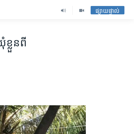
ផ្សាយផ្ទាល់
្លួន​ពី​