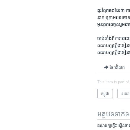
គួរ​រំឭក​ផង​ដែរ​ថា​
នាក់ ក្រោម​បទ​ចោទ«ក្
មុន​ពួក​គេ​ចូល​រួម
ចាប់​តាំង​ពី​ការបោះ​
គណបក្ស​ភ្លើងទៀន​យ៉ាង
គណ​បក្ស​ភ្លើងទៀន
ចែករំលែក
This item is part of
កម្ពុជា
នយោ
អត្ថបទ​ទាក់
គណបក្ស​ភ្លើង​ទៀន​ចាត់​