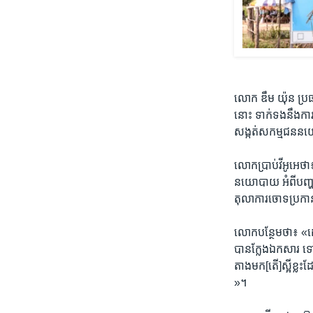
លោក ឌឹម យ៉ុន ប្រធាន
នោះ​ ទាក់​ទង​នឹង​ការ
សង្កត់សកម្ម​ជននយោ
លោក​ប្រាប់​វីអូអេ​ថ
នយោបាយ អំពី​បញ្ហា​ការ
តុលាការ​ចោទ​ប្រក
លោក​បន្ថែម​ថា៖ «ដោយ​ស
បាន​ក្លែង​ឯកសារ​ ទៅ
តាង​មក​[តើ]ស្អី​ខ្លះ​ដ
»។