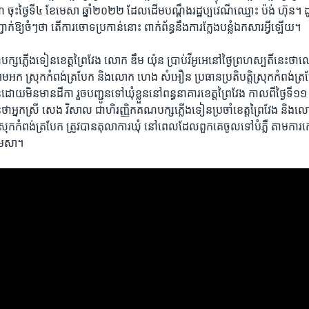
​ ចុះ​ថ្ងៃទី៤ ​ខែ​មេសា​ ឆ្នាំ​២០២២​ ដែលដើម​បណ្តឹង​រដ្ឋប្បវេណីឈ្មោះ ប៉ង់ ​ហ៊ុន។ ដូ
ក់ឱ្យ​ចំៗ​ថា​ តើ​ការ​ចោទ​ប្រកាន់​នោះ ពាក់ព័ន្ធ​នឹង​ការ​ក្លែង​បន្លំ​ឯកសារ​អ្វី​ឡើយ។
ណ​បក្ស​ភ្លើងទៀន​ខេត្ត​ព្រៃវែង​ លោក ឌឹម យ៉ុន ប្រាប់​វីអូអេ​នៅ​ថ្ងៃ​ព្រហ​ស្បតិ៍​នេះ​
សោម​អក ស្រុក​កំពង់​ត្របែក និង​លោក ហេង សំអឿន ប្រធាន​ប្រតិបត្តិ​ស្រុក​កំពង់​ត្របែក 
ន​ដោយ​មិន​មាន​ដីកា ​រួច​បញ្ជូន​ទៅ​ឃុំ​ខ្លួន​នៅ​ពន្ធនាគារ​ខេត្ត​ព្រៃវែង កាល​ពី​ថ្ងៃ​ទី​១១ 
នក​ស្រី សេង វិសាល ​ជា​ហិរញ្ញិក​គណ​បក្ស​ភ្លើងទៀន​ប្រចាំ​ខេត្ត​ព្រៃវែង និង​លោក 
្រុក​កំពង់​ត្របែក ត្រូវ​បាន​តុលាការ​ឃុំ​ ​នៅ​ពេល​ដែល​ពួក​គេចូល​ទៅ​បំភ្លឺ​ តាម​កា
​មេសា។