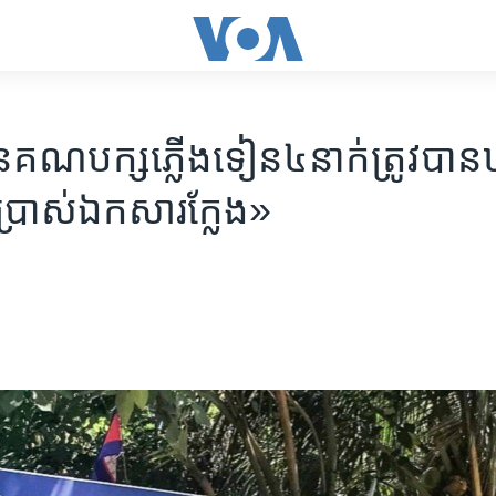
ណបក្ស​ភ្លើងទៀន​៤​នាក់​ត្រូវ​បាន​ឃុំ​ខ
​ប្រាស់​ឯកសារ​ក្លែង»