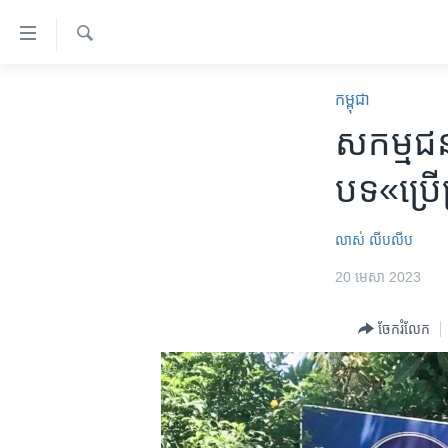
ភ្ជាប់​
ទៅ​
គេហទំព័រ​
ស្វែង​
កម្ពុជា
រក
កម្ពុជា
ទាក់ទង
អន្តរជាតិ
សកម្មជន​គ
រំលង​
និង​
អាមេរិក
បទ​«ប្រើ
ចូល​
ចិន
ទៅ​​
ទំព័រ​
ហេឡូវីអូអេ
លាស់ លីបលីប
ព័ត៌មាន​​
កម្ពុជាច្នៃប្រតិដ្ឋ
20 មេសា 2023
តែ​
ម្តង
ព្រឹត្តិការណ៍ព័ត៌មាន
ចែករំលែក
រំលង​
ទូរទស្សន៍ / វីដេអូ​
និង​
ចូល​
វិទ្យុ / ផតខាសថ៍
ទៅ​
កម្មវិធីទាំងអស់
ទំព័រ​