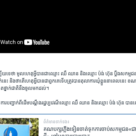
ើយ​ទេថា ​មូល​ហេតុ​អ្វី​បាន​ជា​ឈ្មោះ ឈឺ ឈាន និង​ឈ្មោះ ប៉ង់ ​ហ៊ុន ​ប្តឹង​សកម្ម​
​នេះ និង​ថា​តើ​ហេតុ​អ្វី​បាន​ជា​ពួក​គេ​ទើប​ត្រូវ​បាន​តុលាការ​ឃុំ​ខ្លួន​នា​ពេល​នេះ ​ខណ
ត​ថ្នាក់ជាតិ​នឹង​ចូល​មក​ដល់។
សុំ​ការ​បញ្ជាក់​ពី​ដើម​បណ្តឹង​រដ្ឋ​ប្បវេណី​ឈ្មោះ ​ឈឺ ឈាន​ និង​ឈ្មោះ​ ​ប៉ង់ ​ហ៊ុន ​ប
ព័ត៌មាន​ទាក់ទង៖
គណបក្ស​ភ្លើង​ទៀន​ចាត់​ទុក​ការ​ចាប់​សកម្មជន«ជា​