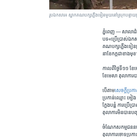
រូប​ឯកសារ៖ ស្លាក​គណបក្ស​ភ្លើង​ទៀន​មួយ​នៅ​ស្រុក​បន្ទាយស
ភ្នំពេញ —
សាលា​ដំប
បទ«ប្រើប្រាស់​ឯកសារ​ក្
គណ​បក្ស​ភ្លើងទៀន​ប្រ
នា​ខែ​កក្កដា​ខាង​មុ
កាល​ពី​ថ្ងៃ​ទី​១១ ខែ
ខែ​មេសា តុលាការ​បា
​បើ​តាម
សេចក្តី​ប្រកា
ប្រកាន់​ឈ្មោះ អៀង ជ
ក្លែង​បន្លំ ការ​ប្រើ
តុលាការ​មិន​បាន​បញ្ជា
ចំណែក​សកម្ម​ជន​នយ
តុលាការ​ចោទ​ប្រកាន់​ពី