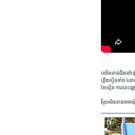
គេ​មិន​ទាន់​ដឹង​នៅឡ
ភ្លើងទៀន​ទាំង​ ៤​នាក់
ខែទៀត ការ​បោះ​ឆ្នោ
​វីអូអេ​មិន​ទាន់​អាច​