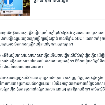
ថ្មី» នៅ​មុន​ការ​បោះ​ឆ្នោត
​ប្រតិ​បត្តិ​គណ​បក្ស​ភ្លើងទៀន​ប្រចាំ​ខេត្ត​ព្រៃវែងថ្លែង​ថា ​តុលា​ការ​ចោទ​ប្រកា
​ដាក់​បញ្ជី​ឈ្មោះបេក្ខជន​ក្រុម​ប្រឹក្សា​ឃុំ​សង្កាត់ កាល​ពីឆ្នាំ២០​២២។ លោក​ចាត់​ទុក​ថ
បាយ​របស់​គណ​បក្ស​ភ្លើងទៀន នៅ​មុន​ការ​បោះ​ឆ្នោត។
ា៖ «អ៊ីចឹង​រៀប​ពេល​ដែល​ឃោសនា​ហ្នឹង​ហើយ​ចាប់​ផ្តើម​សើរើ​សំណុំ​រឿង​ហ្នឹង​ ដើម្ប
ងារ​ធ្វើ​សកម្ម​ភាព​នៅ​ពេល​រៀបចំ​ការ​បោះឆ្នោត​ហ្នឹង។ អ៊ីចឹង​ថា​ខ្ញុំ​ខក​ចិត្ត​អំពី​ប
ាន់ ដោយ​មិន​សម​ហេតុ​ផល​នេះ»។
ារ​បញ្ហា​អ្នកទាំង​២​នាក់ ដូច​អ្នក​ខាង​ក្រោយ​ គាត់​ប្តេជ្ញា​ចិត្ត​ខ្លួន​គាត់​ដូច​ក្នុង​អា
​តាម​ការ​ចោទ​ប្រកាន់​របស់​អាជ្ញាធរ​ទេ។ បើសិនអាជ្ញាធរ​ចោទ​ថា​គាត់​ក្លែង​ឯកសារ ស
ែល​ក្លែង​ហ្នឹង​ កុំ​ចោទ​ប្រកាន់​តែ​ក្លែង​ឯកសារ​ [ដោយ​] គ្មានឱ្យ​គេ​ឃើញ។ ចាប់​គេ​អ៊ីចឹង [