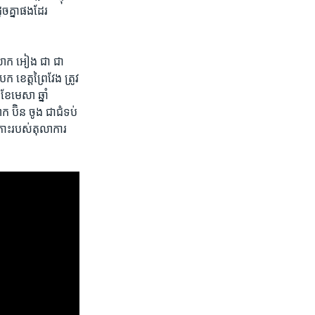
ច​គ្នា​ផង​ដែរ
ថា​លោក អៀង ជា ជា​
ខេត្ត​ព្រៃវែង​ ត្រូវ​
ខែ​មេសា ឆ្នាំ​
ប៊ិន​ ចូង​ ជា​ជំទប់​
រ​កោះ​របស់​តុលាការ