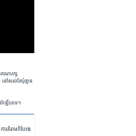
ជន​គណបក្ស​
ៈ​នៅ​សល់​តែ​ប៉ុន្មាន​
ាន​នៅ​ឡើយ​ទេ។
ការ​គំរាម​កំហែង​