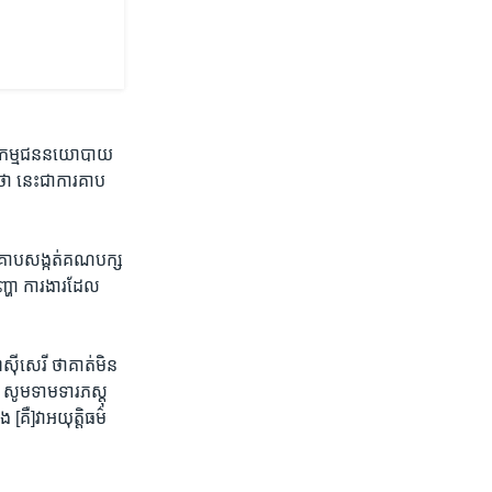
ន់​សកម្មជន​នយោបាយ​
ា​ នេះ​ជា​ការ​គាប​
ី​គាប​សង្កត់គណ​បក្ស​
ញ្ហា​ ការ​ងារ​ដែល​
ស៊ី​សេរី ថា​គាត់​មិន​
ូម​ទាម​ទារ​ភស្តុ​
គឺ​]​វា​អយុត្តិ​ធម៌​