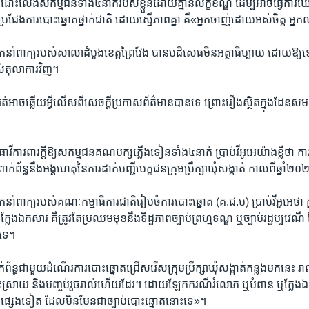
្យដោះលែង​សកម្មជន​ទាំង​៤នាក់​របស់​ខ្លួន​ដោយ​គ្មាន​លក្ខ​ខណ្ឌ ដើម្បី​អាច​ធ្វើ​
ែង​ការ​បោះ​ឆ្នោត​ថ្នាក់​ជាតិ ដោយ​ស្មើភាព​គ្នា គឺ​«អ្នក​ចាញ់​ដោយ​អស់​ចិត្ត ​អ្នក​ឈ្
នាំ​ពាក្យ​របស់​សាលា​ដំបូង​ខេត្ត​ព្រៃវែង​ បាន​បដិសេធ​មិន​អត្ថា​ធិប្បាយ ដោយឱ្យ​ទ
់​តុលាការ​វិញ។
អត់​អាច​ឆ្លើយ​អ្វី​លើស​ពី​សេចក្តី​ប្រកាស​ព័ត៌មាន​បាន​ទេ ព្រោះ​រឿង​ស្ថិត​ក្នុង​ដែន​សមត្ថ
ការពារ​ក្តី​ឱ្យ​សកម្ម​ជន​គណ​បក្ស​ភ្លើងទៀន​ទាំង​៤​នាក់ ប្រាប់​វីអូអេ​យ៉ាង​ខ្លី​ថា ​កា
​ព័ន្ធ​នឹង​អង្គ​ហេតុ​នៃការ​ដាក់​បញ្ជី​បេក្ខជន​ក្រុម​ប្រឹក្សា​ឃុំ​សង្កាត់​ កាល​ពី​ឆ្នាំ​
នាំពាក្យ​របស់​គណៈកម្មាធិការ​ជាតិ​រៀបចំ​ការ​បោះ​ឆ្នោត ​(គ.ជ.ប) ប្រាប់​វីអូអេ​ថា ក
្លែង​ឯកសារ គឺ​ត្រូវតែ​ប្រឈម​មុខ​នឹង​ទិដ្ឋភាព​ច្បាប់​ព្រហ្ម​ទណ្ឌ​ ឬ​ច្បាប់រដ្ឋ​ប្ប​វេណី 
​ទេ។
័ន្ធ​ជាមួយ​ដំណើរ​ការ​បោះ​ឆ្នោត​ជ្រើស​រើស​ក្រុមប្រឹក្សា​ឃុំ​សង្កាត់​កន្លង​មក​នេះ​ រាល
​ដោះស្រាយ​ និង​បញ្ចប់​រួច​រាល់​ហើយ​ដែរ។ ដោយ​ឡែក​ករណី​រំលោភ ឬ​បំពាន ឬ​ក្លែង​ឯ
្បាប់​ផ្សេង​ទៀត ដែល​មិន​មែន​ជា​ច្បាប់​បោះ​ឆ្នោត​នោះ​ទេ»។