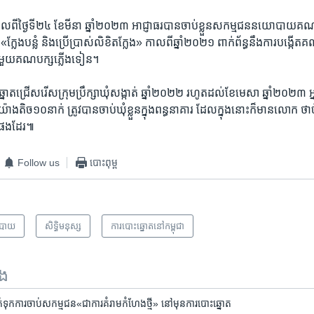
 កាល​ពី​ថ្ងៃ​ទី​២៤ ខែមីនា ឆ្នាំ២០២៣ អាជ្ញាធរ​បាន​ចាប់​ខ្លួន​សកម្ម​ជន​នយោបាយ​គ
លែង​បន្លំ និង​ប្រើ​ប្រាស់​លិខិត​ក្លែង» កាល​ពី​ឆ្នាំ​២០២១ ពាក់ព័ន្ធ​នឹង​ការ​បង្កើត​
​ជាមួយ​គណបក្ស​ភ្លើងទៀន។
ឆ្នោត​ជ្រើស​រើស​ក្រុមប្រឹក្សា​ឃុំ​សង្កាត់ ឆ្នាំ​២០​២២ រហូត​ដល់​ខែ​មេសា ឆ្នាំ​២០​២
​តិច១០​នាក់ ត្រូវ​បាន​ចាប់​ឃុំ​ខ្លួន​ក្នុង​ពន្ធនាគារ ដែល​ក្នុង​នោះ​ក៏​មាន​លោក ថាច់
​ផង​ដែរ៕
Follow us
បោះពុម្ព
បាយ
សិទ្ធិ​មនុស្ស
​ការ​បោះឆ្នោត​​នៅ​កម្ពុជា
ទង
ទុក​ការ​ចាប់​សកម្មជន«ជា​ការ​គំរាម​កំហែង​ថ្មី» នៅ​មុន​ការ​បោះ​ឆ្នោត