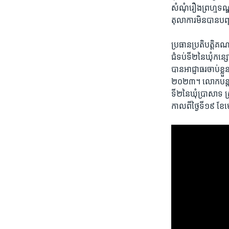
សំណុំ​រឿង​ព្រហ្មទណ្ឌ
តុលាការ​មិន​បាន​បញ្ជា
ប្រធាន​ប្រតិ​បត្តិ​គ
ជំទប់​ទី២​នៃ​ឃុំ​កន្
បាន​អាជ្ញាធរ​ចាប់​ខ្លួ
២០២៣។ លោកបន្ត​ថា​អ្
ទី២​នៃ​ឃុំប្រាសាទ ​ស
កាល​ពី​ថ្ងៃទី១៩​ ខែ