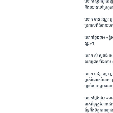
លោក​ស្នើ​អាជ្ញាធរ​ឱ
និង​ឈានទៅ​ប្រកួតប្រជ
លោក ចាន់ វណ្ណៈ អ្នក
ប្រកាស​ព័ត៌មាន​របស
លោក​ថ្លែង​ថា៖ «ខ្ញុំ​
សួរ»។
លោក​ សំ សុគង់ មេធាវី​
សកម្មជន​ទាំង​នោះ ពាក់
លោក ហង្ស ពុទ្ធា អ្នក
ម្នាក់​រំលោភ​បំពាន ឬ​ក
ច្បាប់​បោះ​ឆ្នោត​នោះ
លោក​ថ្លែង​ថា៖ «ពាក់​ព
ពាក់ព័ន្ធ​ត្រូវ​បាន
ព័ន្ធ​នឹង​ទិដ្ឋភាព​ច