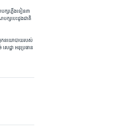
ណ​បក្ស​ភ្លើងទៀន​៣​
គណបក្ស​បេះ​ដូង​ជាតិ
៣ អ្នក​នយោ​បាយ​របស់​
 ​សេដ្ឋា អនុ​ប្រធាន​