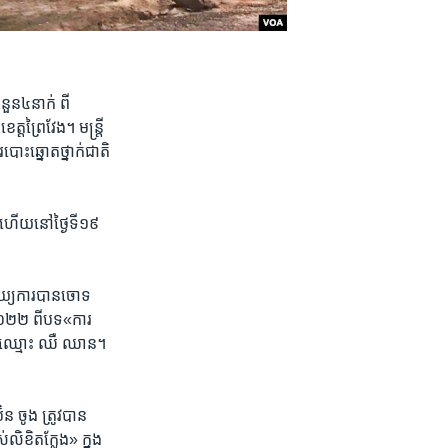
ួន​៤​នាក់ ពី​
ត្ត​ព្រៃវែង។ មន្ត្រី​
ះ​ឆ្នោត​ថ្នាក់​ជាតិ​
់ ហើយ​នៅ​ថ្ងៃ​ទី​១៩
អយ្យការ​បាន​ចោទ​
២០២២​ ពីបទ​«ការ​
បវេណីឈ្មោះ ឈឺ ឈាន។ ​
ចូង ត្រូវ​បាន​
់​លិខិត​ក្លែង» ក្នុង​