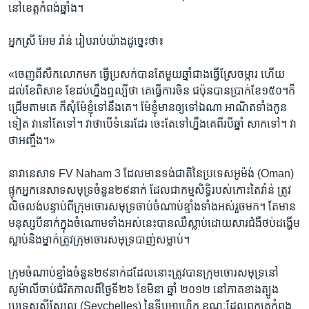
នៅខេត្ត​កំពង់ឆ្នាំង។​
អ្នកស្រី ​អែម រ៉ាន់ រៀបរាប់​យ៉ាង​ដូច្នេះ​ថា៖
«ចេញ​ពី​សឹក​លោក​មក ធ្វើ​ប្រសក់​បាន​តែ​មួយ​ឆ្នាំ​ជាង​ធ្វើ​ស្រែ​ចម្ការ ហើយ
ដល់​ខែ​ពិសាខ ខែ​ដប់​ហ្នឹង​ឮ​ល្បី​ថា ​គេធ្វើ​ការ​ចិន​ ជប៉ុន​បាន​ប្រាក់​ខែ​១៥០។ក៏​
ជ្រើម​តាម​គេ​ ក៏​សុំ​ម៉ែ​ខ្ញុំ​ទៅ​នឹង​គេ។ ម៉ែ​ខ្ញុំ​មាន​ឲ្យ​ទៅ​ឯណា អាណិត​ទាំង​កូន​
ទៀត​ វា​នៅ​តែ​ទៅ។ វា​ថា​បើ​ទំនេរ​ដែរ ចេះ​តែ​ទៅ​ហ្នឹង​គេ​ពីរ​បី​ឆ្នាំ សាក​ទៅ។​ វា​
ថា​អញ្ចឹង។»
នាវា​នេសាទ​ FV Naham 3 ​ដែល​មាន​ទង់ជាតិ​នៃ​ប្រទេស​អូម៉ង់​ (Oman)​
ផ្ទុក​អ្នក​នេសាទ​សមុទ្រ​ចំនួន​២៩​នាក់​ ដែលជា​កម្មសិទ្ធិ​របស់កោះ​តៃវ៉ាន់​ ត្រូវ​
លិច​លង់​បន្ទាប់​ពី​ក្រុម​ចោរ​សមុទ្រ​ចាប់​ចំណាប់​ខ្មាំង​ទាំងអស់រួចមក។ តែមាន​
មនុស្ស​បី​នាក់​ក្នុង​ចំណោម​ទាំង​អស់​នេះ​បាន​ឈឺ​ស្លាប់​ដោយសារ​ជំងឺ​ថប់​ដង្ហើម​
ស្លាប់​និង​ម្នាក់​ត្រូវ​ក្រុម​ចោរ​សមុទ្រ​បាញ់​សម្លាប់។
ក្រុម​ចំណាប់​ខ្មាំងចំនួន​២៩នាក់​ដដែល​នោះ​ត្រូវ​បាន​ក្រុម​ចោរ​សមុទ្រ​នៅ​
សូម៉ាលី​ចាប់​ជំរិត​កាល​ពី​ថ្ងៃ​ទី​២៦ ខែ​មិនា ​ឆ្នាំ ២០១២​ នៅ​ភាគ​ខាង​ត្បូង​
ប្រទេស​សីស្សែល (Seychelles) នៃ​ទ្វីប​អាហ្វ្រិក​ ខណៈ​ដែល​ពួកគេ​កំពុង​