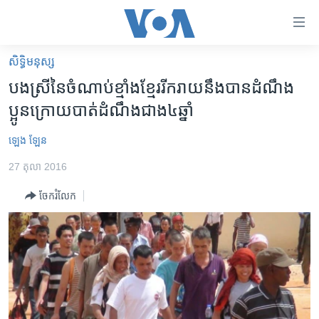
ភ្ជាប់​
ទៅ​
គេហទំព័រ​
សិទ្ធិ​មនុស្ស
កម្ពុជា
ទាក់ទង
បង​ស្រី​​នៃ​ចំណាប់​ខ្មាំង​ខ្មែរ​រីក​រាយ​នឹង​បាន​ដំណឹង​
រំលង​
អន្តរជាតិ
ប្អូន​ក្រោយ​បាត់​ដំណឹង​ជាង​៤​ឆ្នាំ
និង​
អាមេរិក
ចូល​
ឡេង ឡែន
ទៅ​​
ចិន
ទំព័រ​
27 តុលា 2016
ហេឡូវីអូអេ
ព័ត៌មាន​​
ចែករំលែក
តែ​
កម្ពុជាច្នៃប្រតិដ្ឋ
ម្តង
ព្រឹត្តិការណ៍ព័ត៌មាន
រំលង​
និង​
ទូរទស្សន៍ / វីដេអូ​
ចូល​
វិទ្យុ / ផតខាសថ៍
ទៅ​
ទំព័រ​
កម្មវិធីទាំងអស់