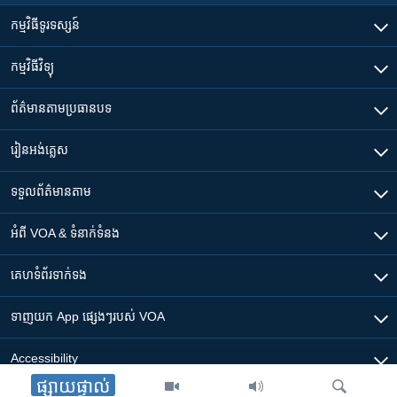
កម្មវិធី​ទូរទស្សន៍
កម្មវិធី​វិទ្យុ
ព័ត៌មាន​តាមប្រធានបទ​
រៀន​​អង់គ្លេស
ទទួល​ព័ត៌មាន​តាម
អំពី​ VOA & ទំនាក់ទំនង
គេហទំព័រ​​ទាក់ទង
ទាញយក​ App ផ្សេងៗ​របស់​ VOA
Accessibility
ផ្សាយផ្ទាល់