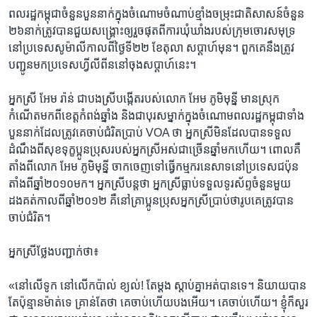
ពលរដ្ឋ​កម្ពុជា​ចំនួន​បួន​នាក់​ក្នុង​ចំណោម​ចំណាប់​ខ្មាំង​ចម្រុះ​ជាតិ​សាសន៍​ចំនួន​
២៦នាក់ត្រូវ​បាន​ជួយ​សង្គ្រោះ​ឲ្យ​រួច​ផុត​ពី​ការ​ឃុំឃាំង​របស់​ក្រុម​ចោរ​សមុទ្រ​
នៅប្រទេស​សូម៉ាលីកាល​ពី​ថ្ងៃ​ទី២២ ខែ​តុលា ​សប្ដាហ៍​មុន។​ ពួកគេនឹង​ត្រូវ​
បញ្ជូន​មក​ប្រទេស​ហ្វីលីពីន​នៅ​ចុង​សប្តាហ៍​នេះ។
អ្នកស្រី​ អែម ​រ៉ាន់​ ជា​បង​ស្រី​បង្កើត​របស់​លោក​ អែម ភូមិមុន្នី​ មាន​ស្រុក​
កំណើត​មក​ពី​ខេត្ត​កំពង់ឆ្នាំង​ និង​ជា​បុរស​ម្នាក់​ក្នុង​ចំណោម​ពលរដ្ឋ​កម្ពុជា​ទាំង​
បួន​នាក់​ដែល​ត្រូវ​គេ​ចាប់​ជំរិតប្រាប់ VOA ​ថា អ្នកស្រីមិន​ដែល​បាន​ទទួល​
ដំណឹង​ពី​សុខ​ទុក្ខ​ប្អូន​ប្រុស​របស់​អ្នកស្រី​អស់​ជា​ច្រើន​ឆ្នាំ​មក​ហើយ។​ ពោល​គឺ​
តាំង​ពី​លោក​ អែម ភូមិមុន្នី​ ចាកចេញ​ទៅ​ធ្វើ​កម្មករ​នេសាទ​នៅ​ប្រទេស​ជប៉ុន​
តាំង​ពីឆ្នាំ២០១០មក។​ អ្នកស្រីបន្ត​ថា អ្នកស្រី​ធ្លាប់ទទួលទូរស័ព្ទចំនួនមួយ​
ដងគត់​កាលពី​ឆ្នាំ​២០១២​ គឺ​នៅ​គ្រា​ប្អូន​ប្រុស​អ្នកស្រី​ប្រាប់​ថា​រូប​គេ​ត្រូវ​បាន​
ចាប់​ជំរិត។
អ្នក​ស្រី​ថ្លែង​បញ្ជាក់​ថា៖
«នៅ​លើ​ទូក​ នៅ​លើ​កប៉ាល់​ ខ្យល់! តែ​ម្ដង ស្ដាប់​គ្នា​អត់​បាន​ទេ។ និយាយ​បាន​
តែ​ប៉ុន្មាន​ម៉ាត់​ទេ គ្រាន់​តែ​ថា ​គេ​ចាប់​ហើយ​បង​អើយ។​ គេ​ចាប់​ហើយ។​ ខ្ញុំ​ក៏​សួរ​