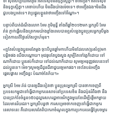
ថា ​សុខសប្បាយ​អត់​អូន អត់​ទេ​សុខ​និង​ទុក្ខ​ស្មើគ្នា។ ថា​អញ្ចឹង។ អត់​ទេ​សុខ​
និង​ទុក្ខ​ស្មើគ្នា។ គេ​ចាប់​ហើយ មិន​ដឹង​យ៉ាង​ម៉េច​ទេ។​ ថា​អញ្ចឹង​ឯង។មិន​ដឹង​
ជួប​បង​ឬ​អត់​ទេ។​ ​វា​ប្រផ្នូល​ខ្លួន​វា​ថា​អញ្ចឹង​ទៅ​អី​ណ្ហា»។
បន្ទាប់​ពីបាត់​ដំណឹងលោក​ អែម ភូមិមុន្នី ​តាំង​ពី​ឆ្នាំ​២០១២​មក អ្នកស្រី​ អែម​
រ៉ាន់​ ភ្ញាក់​ផ្អើល​និង​ត្រេកអរ​យ៉ាង​ខ្លាំង​ពេល​បាន​ឮ​សំឡេង​ប្អូន​ប្រុស​អ្នកស្រី​ម្តង​
ទៀត​កាល​ពី​ថ្ងៃ​សៅ៍សប្ដាហ៍​មុន។
«ឮ​តែ​សំឡេង​ប្អូន​អរ​តែ​ម្ដង ចុះ​បើ​បួន​ឆ្នាំ​មក​ហើយ​មិន​ដែល​តេ​(ទូរស័ព្ទ)​មក
បន្តិច​ផង ឈឹង​បណ្ដោយ។ អុជ​ធូប​តែ​បួង​សួង សូម្បី​តែ​ទៅ​វត្ត​ក៏​ដោយ ទៅ​
ណា​ក៏​ដោយ​ ប្អូន​រស់​ក៏​ដោយ ទៅ​ដល់​ណា​ក៏​ដោយ​ សូម​ឲ្យ​អនុញ្ញផល​នេះ​ទៅ​
ដល់​ប្អូន​ទេ។ ម៉េចៗ​សូម​ឲ្យ​ជីដូនជីតា​ជួយ​ឲ្យ​មក​ផង។​ ចេះ​តែ​បន់​អញ្ចឹង​
ផ្ដេសផ្ដាស អញ្ចឹង​ខ្លះ បំណាច់​តែ​ភ័យ។»
អ្នកស្រី​ អែម​ រ៉ាន់​ បាន​ឲ្យ​ដឹង​ទៀត​ថា​ ប្អូនប្រុស​អ្នកស្រី បាន​ចាកចេញ​ពី​
ប្រទេស​កម្ពុជា​ទៅ​ធ្វើ​ជា​កម្មករ​នេសាទ​នៅ​ប្រទេស​ចិន​ និង​ជប៉ុន​រំពឹង​ថា ​នឹង​
បាន​ប្រាក់​ខែ​ចំនួន​១៥០​ដុល្លារ​សហរដ្ឋ​អាមេរិក​ក្នុង​មួយ​ខែដើម្បី​ផ្ញើ​មក​ម្ដាយ​
ដែល​មានវ័យ​ជរា។ អ្នក​ស្រី​បន្ត​ថា​ ការ​សម្រេចចាក​ចេញ​ទៅ​ធ្វើ​ជា​កម្មករ​
នេសាទ​នេះ គឺ​ដោយសារ​តែ​ពិបាក​រក​ចំណូល​ក្នុង​ការប្រកប​របរ​ធ្វើ​ស្រែ​ចម្ការ​