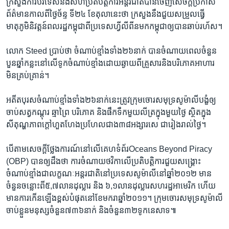
ក្រសួង​ការ​បរទេស​និង​សហ​ប្រតិបត្តិការ​អន្តរជាតិ​បាន​ចេញ​សេចក្ដី​ប្រកាស​
ព័ត៌មាន​កាល​ពី​ថ្ងៃ​ច័ន្ទ ទី​២៤​ ខែ​តុលានេះថា ​ក្រសួង​នឹង​ជួយសម្រួល​ធ្វើ​
មាតុភូមិ​និវត្តន៍​ពលរដ្ឋ​កម្ពុជា​ពី​ប្រទេស​ហ្វីលីពីន​មក​កម្ពុជា​ឲ្យ​បាន​ឆាប់​រហ័ស។​
លោក ​Steed​ ប្រាប់​ថា ចំណាប់​ខ្មាំង​ទាំង​២៦​នាក់ បានចំណាយ​ពេល​ចំនួន​
បួន​ឆ្នាំ​កន្លះ​នៅ​លើ​ទូក​ចំណាប់​ខ្មាំង​ដោយ​ឆ្ងាយ​ពី​គ្រួសារ​និង​បរិភោគ​អាហារ​
មិន​គ្រប់គ្រាន់។​
អតីត​បុរស​ចំណាប់​ខ្មាំង​ទាំង​២៦​នាក់​នេះ​ត្រូវ​ក្រុម​ចោរ​សមុទ្រ​សូម៉ាលី​បង្ខំ​ឲ្យ​
ចាប់​សត្វ​កណ្ដុរ ឆ្មា​ព្រៃ បរិភោគ និង​ផឹក​ទឹក​មួយ​លីត្រ​ក្នុង​មួយ​ថ្ងៃ​ ស្ថិត​ក្នុង​
សីតុណ្ហភាព​ក្ដៅហួតហែង​ប្រហែល​ជាង​៣៨​អង្សារ​សេ​ ជា​រៀង​រាល់​ថ្ងៃ។
បើ​តាម​សេចក្ដី​ថ្លែងការណ៍​នៅ​លើ​គេហទំព័រOceans ​Beyond ​Piracy
(OBP) ​បាន​ឲ្យ​ដឹង​ថា ការ​ចំណាយ​ថវិកា​លើ​ប្រតិបត្តិការ​ជួយ​សង្គ្រោះ​
ចំណាប់​ខ្មាំង​ជា​លក្ខណៈ​អន្តរជាតិ​នៅ​ប្រទេស​សូម៉ាលី​នៅ​ឆ្នាំ​២០១២​ មាន​
ចំនួន​ចន្លោះ​ពី៥,៧​លាន​ដុល្លារ​ និង​ ៦,១​លាន​ដុល្លារ​សហរដ្ឋ​អាមេរិក​ ហើយ​
មាន​ការ​កើន​ឡើង​ខ្ពស់​បំផុត​នៅ​ខែ​មករា​ឆ្នាំ​២០១១។​ ក្រុម​ចោរ​សមុទ្រ​សូម៉ាលី​
ចាប់​ខ្លួន​មនុស្ស​ចំនួន​៧៣៦​នាក់​ និង​ចំនួន​៣២​ទូក​នេសាទ៕