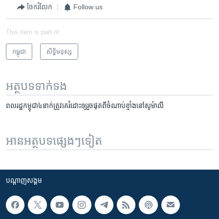
ចែករំលែក
Follow us
This item is part of
កម្ពុជា
សិទ្ធិ​មនុស្ស
អត្ថបទ​ទាក់ទង
ពលរដ្ឋ​កម្ពុជា​​៤នាក់​ត្រូវ​គេ​រំដោះ​ឲ្យរួចផុតពី​ចំណាប់ខ្មាំង​​នៅ​សូម៉ាលី
អានអត្ថបទផ្សេងៗទៀត
បណ្តាញ​សង្គម