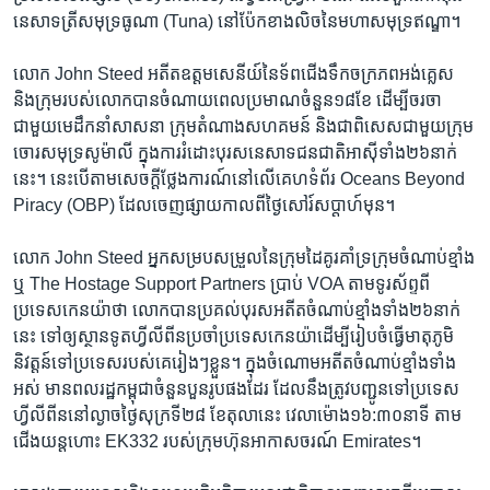
នេសាទ​ត្រី​សមុទ្រ​ធូណា (Tuna) នៅ​ប៉ែក​ខាង​លិច​នៃ​មហា​សមុទ្រ​ឥណ្ឌា។
លោក​ John Steed ​អតីត​ឧត្តមសេនីយ៍​នៃ​ទ័ព​ជើង​ទឹក​ចក្រភព​អង់គ្លេស
និង​ក្រុម​របស់​លោក​បាន​ចំណាយ​ពេល​ប្រមាណ​ចំនួន​១៨​ខែ​ ដើម្បី​ចរចា​
ជាមួយ​មេដឹកនាំ​សាសនា​ ក្រុម​តំណាង​សហគមន៍​ និង​ជា​ពិសេស​ជាមួយ​ក្រុម​
ចោរសមុទ្រ​សូម៉ាលី​ ក្នុង​ការ​រំដោះ​បុរស​នេសាទ​ជនជាតិ​អាស៊ី​ទាំង​២៦​នាក់​
នេះ។​ នេះ​បើ​តាម​សេចក្ដី​ថ្លែងការណ៍​នៅ​លើ​គេហទំព័រ Oceans ​Beyond ​
Piracy (OBP) ដែល​ចេញ​ផ្សាយ​កាល​ពី​ថ្ងៃ​សៅរ៍​សប្តាហ៍​មុន។​
លោក​ John Steed ​អ្នក​សម្រប​សម្រួល​នៃ​ក្រុម​ដៃ​គូរ​គាំទ្រ​ក្រុម​ចំណាប់​ខ្មាំង​
ឬ The Hostage Support ​Partners ​ប្រាប់ ​VOA ​តាម​ទូរស័ព្ទ​ពី​
ប្រទេស​កេនយ៉ា​ថា​ លោក​បាន​ប្រគល់​បុរស​អតីត​ចំណាប់​ខ្មាំង​ទាំង​២៦​នាក់​
នេះ​ ទៅ​ឲ្យ​ស្ថានទូត​ហ្វីលីពីន​ប្រចាំ​ប្រទេស​កេនយ៉ា​ដើម្បី​រៀបចំ​ធ្វើ​មាតុភូមិ​
និវត្តន៍ទៅ​ប្រទេស​របស់​គេ​រៀងៗខ្លួន។ ក្នុង​ចំណោម​អតីតចំណាប់​ខ្មាំង​ទាំង
អស់​ មាន​ពលរដ្ឋ​កម្ពុជា​ចំនួន​បួន​រូប​ផង​ដែរ ដែលនឹង​ត្រូវ​បញ្ជូន​ទៅ​ប្រទេស​
ហ្វីលីពីន​នៅ​ល្ងាច​ថ្ងៃ​សុក្រ​ទី​២៨ ខែ​តុលានេះ​ វេលា​ម៉ោង​១៦:៣០​នាទី​ តាម​
ជើង​យន្តហោះ​ EK332 ​របស់​ក្រុមហ៊ុន​អាកាសចរណ៍ Emirates។