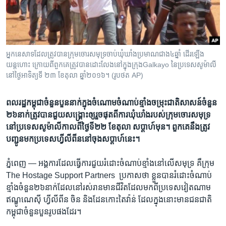
រចនា
សម្ព័ន្ធ​
Khmer English
រំលង​
និង​
បណ្តាញ​សង្គម
ចូល​
អ្នកនេសាទ​ដែល​ត្រូវ​បាន​ក្រុមចោរ​សមុទ្រ​ចាប់​ឃុំឃាំង​ប្រមាណ​ជាង​៤ឆ្នាំ ដើរ​ឡើង​
ទៅ​
យន្តហោះ ក្រោយពី​ពួកគេ​​ត្រូវ​បាន​ដោះលែង​នៅ​ក្នុង​ក្រុងGalkayo នៃ​ប្រទេស​សូម៉ាលី
កាន់​
នៅ​ថ្ងៃ​អាទិត្យទី ២៣ ខែតុលា ឆ្នាំ២០១៦។ (រូបថត AP)
ទំព័រ​
ភាសា
ស្វែង​
ពលរដ្ឋ​កម្ពុជា​ចំនួន​បួន​នាក់​ក្នុង​ចំណោម​ចំណាប់​ខ្មាំង​ចម្រុះ​ជាតិ​សាសន៍​ចំនួន​
រក
២៦​​នាក់​​ត្រូវ​បាន​ជួយ​សង្គ្រោះ​ឲ្យ​រួច​ផុត​ពី​ការ​ឃុំឃាំង​របស់​ក្រុម​ចោរ​សមុទ្រ​
នៅ​​ប្រទេស​សូម៉ាលី​​កាល​ពី​ថ្ងៃ​ទី២២ ខែ​តុលា ​សប្ដាហ៍​មុន។​ ពួកគេ​​នឹង​ត្រូវ​
បញ្ជូន​មក​ប្រទេស​ហ្វីលីពីន​នៅ​ចុង​សប្តាហ៍​នេះ។
ភ្នំពេញ —
អង្គការ​ដែល​ធ្វើការ​ជួយ​រំដោះ​ចំណាប់​ខ្មាំង​នៅ​លើ​សមុទ្រ គឺ​ក្រុម​
The Hostage ​Support ​Partners ​ ប្រកាស​ថា​ ខ្លួន​បាន​រំដោះចំណាប់​
ខ្មាំង​ចំនួន​២៦នាក់​ដែល​នៅ​រស់រាន​មាន​ជីវិតដែល​មកពី​ប្រទេស​វៀតណាម​
ឥណ្ឌូណេស៊ី​ ហ្វីលីពីន​ ចិន និង​ដែន​កោះ​តៃវ៉ាន់ ដែល​ក្នុង​នោះ​មានជនជាតិ​
កម្ពុជា​ចំនួនបួន​រូប​ផង​ដែរ។