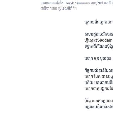
ទាហាន​អាមេរិកាំង Deryk Simmons អាយុ២៧ មក​ពី Hunts
ធានីបាកដាដ ប្រទេស​អ៊ីរ៉ាក់។
ក្រោយ​ពីជម្លោះ​រយៈព
សហរដ្ឋអាមេរិក​បាន​ច
ហ៊ូសេន(Saddam Hu
ទម្លាក់ពី​តំណែងប៉ុ
លោក ចន បូលតុន (Jo
កិច្ចការសំខាន់​ដែ
លោក ដែលបាន​បង្ក​កា
ហើយ នោះជា​ការ​ពិតប
លោក​បាន​បង្កការ​គ
​ប៉ុន្តែ លោកឧត្តមសេ
អន្តរាគមន៏របស់​កងទ