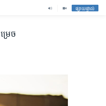
ផ្សាយផ្ទាល់
ម្រេច​