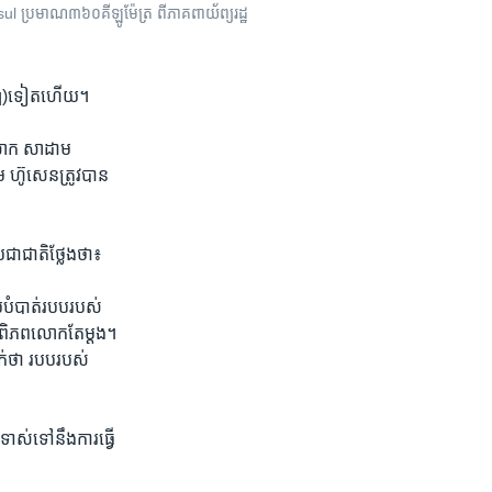
 ប្រមាណ​៣៦០គីឡូម៉ែត្រ ពីភាគ​ពាយ័ព្យរដ្ឋ
Iraq)​ទៀត​ហើយ។
់ លោក ​សាដាម
ហ៊ូសេនត្រូវ​បាន
ជាជាតិថ្លែង​ថា៖
បំបាត់​របប​របស់
េស ពិភពលោកតែ​ម្តង។
់​ថា ​របប​របស់
ទាស់ទៅនឹង​ការ​ធ្វើ​