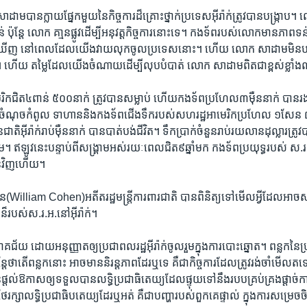
បាន​ក្លាយ​ផ្នែកមួយនៃកិច្ចការ​ដ៏​គ្រោះថ្នាក់ប្រទេស​អ៊ីរ៉ាក់​ត្រូវ​បានបង្ក្រា
បន់ ប៉ុន្តែ លោក ​គា្មន​ផ្លូវ​ដើម្បី​អនុវត្ត​កិច្ចការនោះ​ទេ។ កងទ័ពរបស់​លោក​មានភា
យ​ឃើញ នៅ​ពេល​ដែល​យើងវាយលុកចូល​ប្រទេសនោះ។ ហើយ លោក ​សាដាម​មិនបង្
ទេ។ ហើយ តម្លៃ​ដែល​យើងចំណាយដើម្បីលុបបំបាត់​ លោក ​សាដាម​ពិត​ជាខ្ពស់​ខ្លាំ
ិកជិត​៤ពាន់ ៥០០​នាក់ ត្រូវ​បានសម្លាប់ ហើយ​កងទ័ព​ប្រហែល​៣ម៉ឺននាក់ បាន​
់​ចំណុច​កំពូល​ ទាហាននិងកង​ទ័ព​ជើងទឹក​របស់សហរដ្ឋអាមេរិក​ប្រហែល ១សែន ៧ម៉ឺ
នជាតិ​អ៊ីរ៉ាក់​រាប់ម៉ឺននាក់ ​បាន​បាត់បង់​ជីវិត។ ទឹកប្រាក់ចំនួន​រាប់រយលាន​ដុល្លារ​ត្រូ
្គាម។ ឥឡូវ​នេះ​បន្ទាប់​ពី​សង្រ្គាម​អស់​រយៈពេល​ជិត៩ឆ្នាំ​មក កងទ័ពប្រយុទ្ធ​របស់ ស.
លួនវិញ​ហើយ។
lliam Cohen)អតីត​រដ្ឋមន្ត្រីការពារ​ជាតិ បានពិនិត្យទៅ​មើល​អ្វី​ដែល​អាច​សម្
៏របស់​ស.រ.អ.នៅ​អ៊ីរ៉ាក់។
័យ ដោយអនុញ្ញាត​ឲ្យ​ប្រជាពលរដ្ឋអ៊ីរ៉ាក់​ចូលរួមក្នុង​ការបោះឆ្នោត។ ពន្លកនៃប្រជ
្តែថាតើពន្លកនោះ ​អាច​មាននិរន្តភាពដែរឬទេ គឺជាកិច្ចការដែល​ត្រូវ​រង់​ចាំ​មើល​ត
វ​បានផ្តល់​ឱកាសឲ្យទទួលបាន​លទ្ធិ​ប្រជាធិតេយ្យដែលផ្ទុយ​ទៅ​នឹងរបប​គ្រប់គ្រងផ្តាច់ក
ព​ថែរក្សាលទ្ធិ​ប្រជាធិបតេយ្យ​ដែរឬអត់ គឺ​ជាបញ្ហា​របស់ពួកគេផ្ទាល់ ក្នុង​ការ​សម្រេ