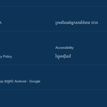
OA
ក្រម​​​សីលធម៌​​​អ្នក​​​សារព័ត៌មាន VOA
Accessibility
y Policy
វិទ្យុ​អាស៊ី​សេរី
 App សម្រាប់ Android - Google