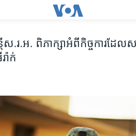
្តីស.រ.អ. ​ពិភាក្សា​អំពីកិច្ចការ​ដែល​ស
រ៉ាក់