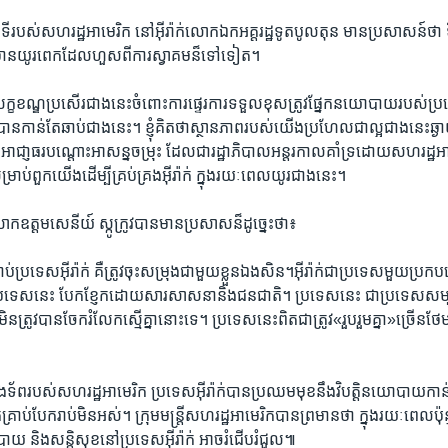
​របស់​សហរដ្ឋ​អាមេរិក នៅ​អ៊ីរ៉ាក់លោកឯក​អគ្តរដ្ឋ​ទូត​បូលតុន មានប្រសាសន៍​ថា ទី
តមាន​យូរពេក​ដែលហួសពី​ការស្វាគមន៏​ទៅ​ទៀត។
ងលក្ខខណ្ឌប្រសើរ​ជាង​នេះចំពោះ​ការផ្ទេរការទទួល​ខុសត្រូវ​ផ្នែក​នយោបាយរបស់ប្រទ
្យបាន​កាន់​តែ​ឆាប់​ជាង​នេះ។ ខ្ញុំ​គិត​ថា​ស្ថានភាពរបស់​យើង​ប្រហែល​ជា​ល្អ​ជាង​នេះ​ឆ
អាជា្ញធរ​បណ្តោះ​អាសន្នចម្រុះ ដែល​ជា​រដ្ឋាភិបាល​អន្តរកាលគាំទ្រ​ដោយ​សហរដ្ឋ​អាម
្រាប់​ពួក​យើង​ដើម្បីគ្រប់គ្រង​អ៊ីរ៉ាក់ ក្នុងរយៈពេលយូរ​ជាង​នេះ​។
ក​ឧត្តមសេនីយ៍ ​ស្កូក្រូវ​បាន​មាន​ប្រសាសន៏​ដូច្នេះ​ថា៖
់​ប្រទេស​អ៊ីរ៉ាក់ គឺ​ត្រូវ​ចុះ​សម្រុង​ជាមួយខ្លួន​ឯង​សិន។​អ៊ីរ៉ាក់​ជា​ប្រទេស​មួយ​ប្រ
ប្រទេសនេះ បែក​ខ្ញែក​ដោយសារសាសនា​និង​ជនជាតិ។ ប្រទេសនេះ ជា​ប្រទេស​សម្បូរ​ភ
មិន​ត្រូវបាន​ចែក​រំលែក​ស្មើគ្នា​នោះ​ទេ។ ប្រទេស​នេះ​ពិត​ជា​ត្រូវ​«រួបរួម​គ្នា»ច្រើន
កង​ទ័ព​របស់សហរដ្ឋ​អាមេរិក ប្រទេស​អ៊ីរ៉ាក់​បាន​ប្រឈម​មុខនឹង​វិបត្តិ​នយោបាយ​កាន
ាក់គ្រាប់បែករាប់​មិន​អស់។ ក្រុមមន្រ្តីសហរដ្ឋអាមេរិកបាន​ព្រមានថា ក្នុង​រយៈពេល​ប៉ុន
 និង​សន្តិសុខ​នៅប្រទេស​អ៊ីរ៉ាក់​ អាចរំជើប​រំជួល៕