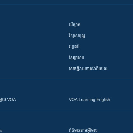
បរិស្ថាន
វិទ្យាសាស្រ្ត
វប្បធម៌
ខ្មែរក្រហម
សេចក្តីរាយការណ៍ពិសេស
ស​​ជាមួយ VOA
VOA Learning English
ts
ព័ត៌មាន​តាម​អ៊ីមែល