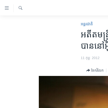
ភ្ជាប់​
ទៅ​
គេហទំព័រ​
ស្វែង​
កម្ពុជា
រក
អន្តរជាតិ
ទាក់ទង
អន្តរជាតិ
អតីត​មន្រ
រំលង​
និង​
អាមេរិក
បាន​នៅ​អ៊ី
ចូល​
ចិន
ទៅ​​
ទំព័រ​
ហេឡូវីអូអេ
11 កុម្ភៈ 2012
ព័ត៌មាន​​
កម្ពុជាច្នៃប្រតិដ្ឋ
តែ​
ចែករំលែក
ម្តង
ព្រឹត្តិការណ៍ព័ត៌មាន
រំលង​
ទូរទស្សន៍ / វីដេអូ​
និង​
ចូល​
វិទ្យុ / ផតខាសថ៍
ទៅ​
កម្មវិធីទាំងអស់
ទំព័រ​