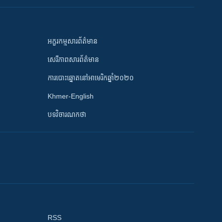
អក្ខរកម្មសារព័ត៌មាន
សេរីភាពសារព័ត៌មាន
ការបោះឆ្នោតនៅអាមេរិកឆ្នាំ២០២០
Khmer-English
បទវិចារណកថា
RSS