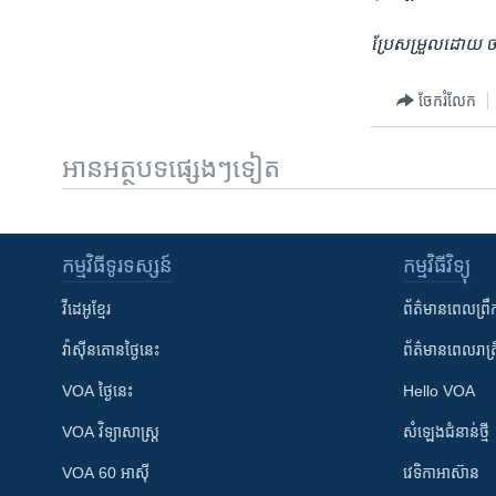
ប្រែសម្រួលដោយ ចា
ចែករំលែក
អានអត្ថបទផ្សេងៗទៀត
កម្មវិធី​ទូរទស្សន៍
កម្មវិធី​វិទ្យុ
វីដេអូ​ខ្មែរ
ព័ត៌មាន​ពេល​ព្រឹ
វ៉ាស៊ីនតោន​ថ្ងៃ​នេះ
ព័ត៌មាន​​ពេល​រាត្រ
VOA ថ្ងៃនេះ
Hello VOA
VOA ​វិទ្យាសាស្ត្រ
សំឡេង​ជំនាន់​ថ្មី
VOA 60 អាស៊ី
វេទិកា​អាស៊ាន