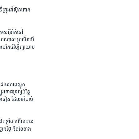
ក្រុង​វ៉ាស៊ីនតោន​
េសអ៊ីរ៉ាក់​ទៅ
្ងាយ​ណាស់ ប្រសិន​បើ​
េរិក​ដើម្បី​ព្យាយាម
កប​ដោយ​ភាពស្មុគ
ោគទ្រព្យប៉ុន្តែ​
​ថែម​ទៀត ដែលចាំបាច់​
់​តែ​ខ្លាំង ហើយបាន​
្មាន​ថ្ងៃ និងខែ​ខាង