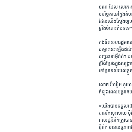
ខណៈ​ដែល លោក ​សាដាម​
មហិច្ឆតា​នៅ​ក្នុង​តំ
ដែល​យើង​ស្តែងឲ្
ខ្លាំងចំពោះតំបន់​
កងទ័ព​សហរដ្ឋអាមេរ
ជម្លោះ​នេះ​ឡើង​ដល
បញ្ចូន​ទៅ​អ៊ីរ៉ាក់។ ជ
ប្រឹងប្រែងក្នុង​សង្រ
ទៅ​ប្រទេស​របស់​ខ្
លោក វីលៀម ខូហេន(Wi
កំឡុង​ពេល​អន្តរាគមន
«យើង​បាន​ទទួល​ជោគជ
បាន​រីកសុះសាយ ប៉ុន
ពលរដ្ឋអ៊ីរ៉ាក់​ត្រូ
អ៊ីរ៉ាក់ ​មាន​លទ្ធភា