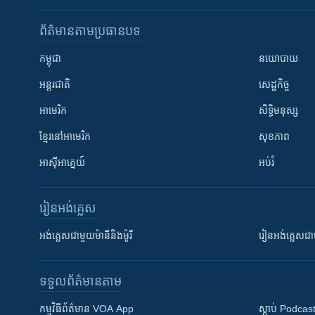
ព័ត៌មាន​តាមប្រធានបទ​
កម្ពុជា
នយោបាយ
អន្តរជាតិ
សេដ្ឋកិច្ច
អាមេរិក
សិទ្ធិមនុស្ស
ខ្មែរ​នៅអាមេរិក
សុខភាព
អាស៊ីអាគ្នេយ៍
អប់រំ
រៀន​​អង់គ្លេស
អង់គ្លេស​ជាមួយ​ម៉ានី​និង​ម៉ូរី
រៀន​​​​​​អង់គ្លេ
ទទួល​ព័ត៌មាន​តាម
កម្មវិធី​ព័ត៌មាន VOA App
ស្តាប់ Podcas