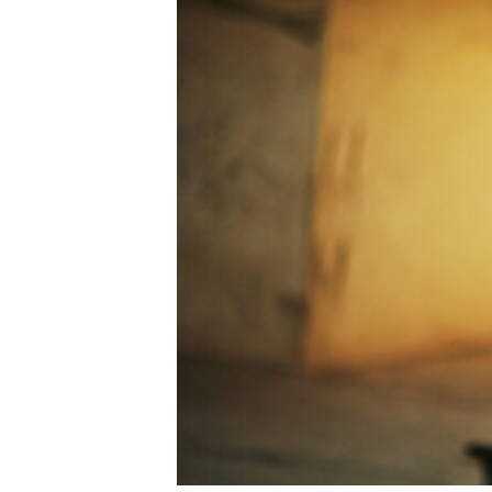
រចនា
សម្ព័ន្ធ​
រំលង​
និង​
ចូល​
ទៅ​
កាន់​
ទំព័រ​
ស្វែង​
រក