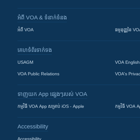
អំពី​ VOA & ទំនាក់ទំនង
អំពី​ VOA
ធម្មនុញ្ញ​នៃ V
គេហទំព័រ​​ទាក់ទង
USAGM
VOA English
VOA Public Relations
VOA's Privac
ទាញយក​ App ផ្សេងៗ​របស់​ VOA
Khmer English
កម្មវិធី​ VOA App សម្រាប់ iOS - Apple
កម្មវិធី​ VOA
បណ្តាញ​សង្គម
Accessibility
Accessibility