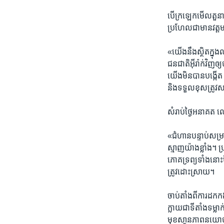
បើ​ក្រឡេក​មើលតួនាទី
ប្រហែល​ជាមាន​វត្
«យើង​នឹងស្ថិត​ក្នុ
ជនជាតិអ៊ីរ៉ាក់​វិញ​ឲ
យើង​មិន​បាន​បង្កើត 
និង​ទទួល​ខុសត្រូវ​សម
សំរាប់​ថ្ងៃ​អនាគត លោ
«ជំហានបន្ទាប់​សម្រាប
ស្មាញយ៉ាង​ខ្លាំង។ 
ភោគ​ទ្រព្យ​ទាំង​នោះ​
ត្រូវដោះស្រាយ។
ចាប់​តាំង​ពី​ការ​ដក
ក្លាយ​ជា​ទីតាំង​ទម្ល
មុខសា្ថនភាព​នយោបាយ