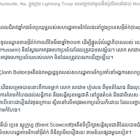
ville, Ala. ក្នុង​ក្រុម Lightning Troop ឈរល្បាត​ជាមួយ​នឹង​ប៉ូលីស​នៅជាយ​ Mosul
េល​ជិត៩​ឆ្នាំ​កង​ទ័ពប្រយុទ្ឋ​របស់​សហរដ្ឋ​អាមេរិក​លែងនៅ​ក្នុង​ប្រទេសអ៊ីរ៉ាក់(
ូល​ឈ្លានពាន​អ៊ីរ៉ាក់កាល​ពី​ខែ​មីនា​ឆ្នាំ​២០០៣ ដើម្បី​ផ្ដួល​រំលំ​រដ្ឋាភិបាលរបស
ssein) និង​ស្វែងរកអាវុធ​មហា​ប្រល័យ​ដែលត្រូវ​បានសង្ស័យ។ លោក សាដាម 
នែ្ត​អាវុធមហា​ប្រល័យរ​បស់លោក ​មិន​ដែល​ត្រូវ​បាន​រក​ឃើញ​ឡើយ។
nh Bolton)អតីតឯកអគ្គរដ្ឋ​ទូតរបស់​សហរដ្ឋអាមេរិកប្រចាំ​នៅអង្គការ​សហប្រ
ល​យើងសម្រេចបាននោះ​គឺ​ការ​ទម្លាក់ លោក​ សាដាម ហ៊ូសេន ពីមុខ​តំណែង និង​លុប
រ​គំរាម​កំហែង​ដល់​សន្តិភាព និង​សន្តិសុខ​អន្តជាតិ​ នៅ​ក្នុង​តំបន់ និងជាពិស
ើ​ទោះ​ជា​រឿងរ៉ាវចុងក្រោយ ស្ថិត​នៅ​លើ​អាវុធ​មហា​ប្រល័យ​ក៏​ដោយ​ ដែល​បញ្ជាក
ំរាមកំហែង។
នីយ៍ ប្រេន ស្កូក្រូហ្វ (Brent Scowcroft)អតីត​ទីប្រឹក្សាសន្តិសុខ​ជាតិដែលបាន​ជំ
័ព​សហរដ្ឋ​អាមេរិក​នៅ​អ៊ីរ៉ាក់ ពិនិត្យមើល​រឿងនេះ​ តាម​ន័យ​ផ្សេង​មួយ​ទៀត។