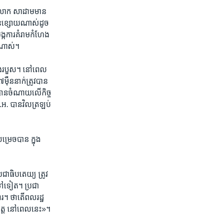
ប។ លោក សាដាម​មាន​
ព​ទន់ខ្សោយ​ណាស់ដូច​
កការគំរាម​កំហែង
ង​ណាស់។
រង​របួស។ នៅ​ពេល​
ន​នាក់​ត្រូវ​បាន
វ​បាន​ចំណាយ​លើ​កិច្ច​
រ.អ. បាន​វិលត្រឡប់​
រេចបាន​ ក្នុង​
ាធិបតេយ្យ​ ត្រូវ​
ទៅ​ទៀត។ ប្រជា​
ារ។ ថា​តើ​ពលរដ្ឋ
ចចិត្ត​ នៅពេល​នេះ»។