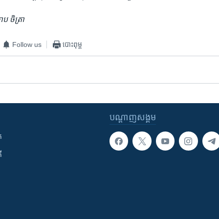
ប ចិត្រា
Follow us
បោះពុម្ព
បណ្តាញ​សង្គម
ក
ី