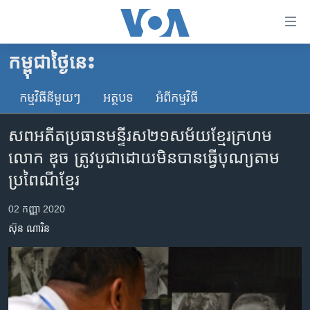
ភ្ជាប់​
ទៅ​
គេហទំព័រ​
កម្ពុជាថ្ងៃនេះ
កម្ពុជា
ទាក់ទង
រំលង​
កម្មវិធី​នីមួយៗ
អត្ថបទ​
អំពី​កម្មវិធី​
អន្តរជាតិ
និង​
អាមេរិក
ចូល​
សពអតីតប្រធានមន្ទីរស២១សម័យខ្មែរក្រហម
ទៅ​​
ចិន
លោក ឌុច ត្រូវបូជាដោយមិនបានធ្វើបុណ្យតាម
ទំព័រ​
ហេឡូវីអូអេ
ប្រពៃណីខ្មែរ
ព័ត៌មាន​​
តែ​
កម្ពុជាច្នៃប្រតិដ្ឋ
02 កញ្ញា 2020
ម្តង
ព្រឹត្តិការណ៍ព័ត៌មាន
រំលង​
ស៊ុន ណារិន
និង​
ទូរទស្សន៍ / វីដេអូ​
ចូល​
វិទ្យុ / ផតខាសថ៍
ទៅ​
ទំព័រ​
កម្មវិធីទាំងអស់