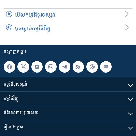
មើល​កម្មវិធី​ទូរទស្សន៍
ចុចស្តាប់កម្មវិធីវិទ្យុ
បណ្តាញ​សង្គម
កម្មវិធី​ទូរទស្សន៍
កម្មវិធី​វិទ្យុ
ព័ត៌មាន​តាមប្រធានបទ​
រៀន​​អង់គ្លេស