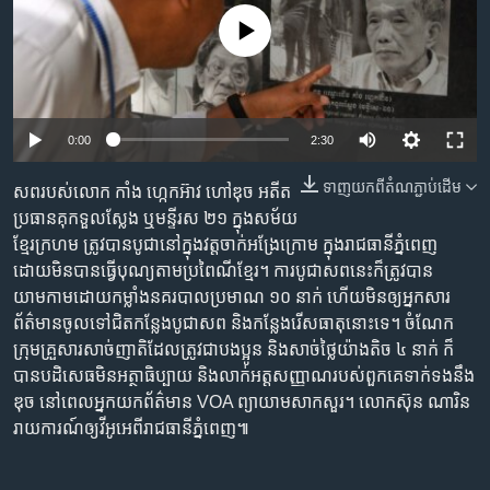
រចនា
សម្ព័ន្ធ​
No media source currently available
Khmer English
រំលង​
និង​
បណ្តាញ​សង្គម
ចូល​
ទៅ​
0:00
2:30
កាន់​
ទំព័រ​
ទាញ​យក​ពី​តំណភ្ជាប់​ដើម
សពរបស់លោក កាំង ហេ្កកអ៊ាវ ហៅឌុច អតីត
ភាសា
ស្វែង​
ប្រធានគុកទួលស្លែង ឬមន្ទីរស ២១ ក្នុងសម័យ
រក
ខ្មែរក្រហម ត្រូវបានបូជានៅក្នុងវត្តចាក់អង្រែក្រោម ក្នុងរាជធានីភ្នំពេញ
ដោយមិនបានធ្វើបុណ្យតាមប្រពៃណីខ្មែរ។ ការបូជាសពនេះក៏ត្រូវបាន
យាមកាមដោយកម្លាំងនគរបាលប្រមាណ ១០ នាក់ ហើយមិនឲ្យអ្នកសារ
ព័ត៌មានចូលទៅជិតកន្លែងបូជាសព និងកន្លែងរើសធាតុនោះទេ។ ចំណែក
ក្រុមគ្រួសារសាច់ញាតិដែលត្រូវជាបងប្អូន និងសាច់ថ្លៃយ៉ាងតិច ៤ នាក់ ក៏
បានបដិសេធមិនអត្ថាធិប្បាយ និងលាក់អត្តសញ្ញាណរបស់ពួកគេទាក់ទងនឹង
ឌុច នៅពេលអ្នកយកព័ត៌មាន VOA ព្យាយាមសាកសួរ។ លោកស៊ុន ណារិន
រាយការណ៍ឲ្យវីអូអេពីរាជធានីភ្នំពេញ៕