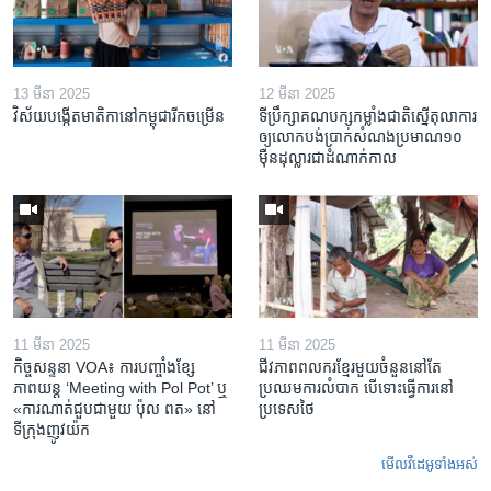
13 មីនា 2025
12 មីនា 2025
វិស័យ​បង្កើត​មាតិកា​នៅ​កម្ពុជា​រីក​ចម្រើន
ទីប្រឹក្សា​គណបក្ស​កម្លាំង​ជាតិ​ស្នើ​តុលាការ​
ឲ្យ​លោក​បង់ប្រាក់​សំណង​ប្រមាណ​១០​
ម៉ឺន​ដុល្លារ​ជា​ដំណាក់កាល
11 មីនា 2025
11 មីនា 2025
កិច្ចសន្ទនា VOA៖ ការ​បញ្ចាំង​ខ្សែ
ជីវភាពពលករខ្មែរមួយចំនួននៅតែ
ភាពយន្ត ‘Meeting with Pol Pot’ ឬ
ប្រឈមការលំបាក បើទោះធ្វើការនៅ
«ការណាត់ជួប​ជាមួយ​ ប៉ុល ពត» នៅ
ប្រទេសថៃ
ទីក្រុងញូវយ៉ក​
មើល​វីដេអូ​ទាំង​អស់