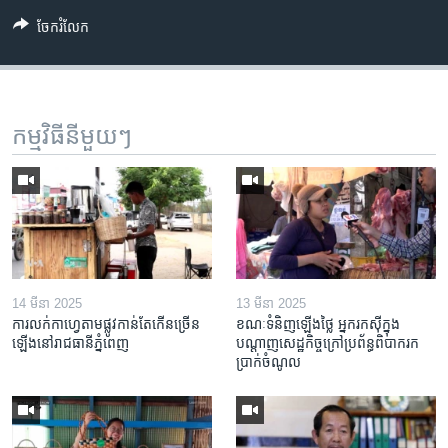
ចែករំលែក
កម្មវិធី​នីមួយៗ
14 មីនា 2025
13 មីនា 2025
ការលក់​កាហ្វេ​តាម​ផ្លូវ​កាន់តែ​កើន​ច្រើន​
ខណៈទំនិញឡើងថ្លៃ អ្នករកស៊ីក្នុង​
ឡើង​នៅ​រាជធានី​ភ្នំពេញ
បណ្តាញ​សេដ្ឋកិច្ចក្រៅ​ប្រព័ន្ធពិបាក​រក​
ប្រាក់​ចំណូល