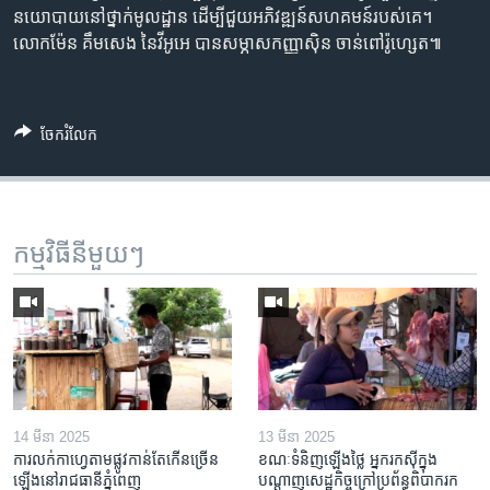
នយោបាយ​នៅ​ថ្នាក់​មូលដ្ឋាន​ ដើម្បី​ជួយអភិវឌ្ឍន៍​សហគមន៍​របស់​គេ។
លោក​ម៉ែន គឹមសេង នៃ​វីអូអេ​ បាន​សម្ភាស​កញ្ញាស៊ិន ចាន់ពៅរ៉ូហ្សេត៕
ចែករំលែក
កម្មវិធី​នីមួយៗ
14 មីនា 2025
13 មីនា 2025
ការលក់​កាហ្វេ​តាម​ផ្លូវ​កាន់តែ​កើន​ច្រើន​
ខណៈទំនិញឡើងថ្លៃ អ្នករកស៊ីក្នុង​
ឡើង​នៅ​រាជធានី​ភ្នំពេញ
បណ្តាញ​សេដ្ឋកិច្ចក្រៅ​ប្រព័ន្ធពិបាក​រក​