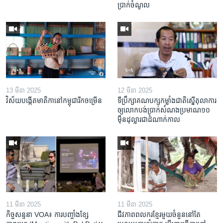
ប្រាក់​ចំណូល
13 មីនា 2025
12 មីនា 2025
វិស័យ​បង្កើត​មាតិកា​នៅ​កម្ពុជា​រីក​ចម្រើន
ទីប្រឹក្សា​គណបក្ស​កម្លាំង​ជាតិ​ស្នើ​តុលាការ​
ឲ្យ​លោក​បង់ប្រាក់​សំណង​ប្រមាណ​១០​
ម៉ឺន​ដុល្លារ​ជា​ដំណាក់កាល
11 មីនា 2025
11 មីនា 2025
កិច្ចសន្ទនា VOA៖ ការ​បញ្ចាំង​ខ្សែ
ជីវភាពពលករខ្មែរមួយចំនួននៅតែ