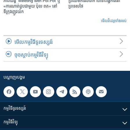
ភាពយន្ត ‘Meeting with Pol Pot’ ឬ
ប្រឈមការលំបាក បើទោះធ្វើការនៅ
«ការណាត់ជួប​ជាមួយ​ ប៉ុល ពត» នៅ
ប្រទេសថៃ
ទីក្រុងញូវយ៉ក​
មើល​វីដេអូ​ទាំង​អស់
មើល​កម្មវិធី​ទូរទស្សន៍
ចុចស្តាប់កម្មវិធីវិទ្យុ
បណ្តាញ​សង្គម
កម្មវិធី​ទូរទស្សន៍
កម្មវិធី​វិទ្យុ