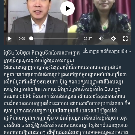
រចនា
សម្ព័ន្ធ​
No media source currently available
Khmer English
រំលង​
និង​
បណ្តាញ​សង្គម
ចូល​
ទៅ​
0:00
22:37
កាន់​
ទំព័រ​
ទាញ​យក​ពី​តំណភ្ជាប់​ដើម
ថ្ងៃទី៤​ ខែ​មិថុនា គឺជា​ខួបទី៣​នៃ​ការបោះ​ឆ្នោត​
ភាសា
ស្វែង​
ក្រុមប្រឹក្សា​ឃុំសង្កាត់​នៅក្នុង​ប្រទេស​កម្ពុជា​
រក
ដែល​បាន​បង្ហាញ​ការ​ធ្លាក់ចុះ​នៃ​ប្រជាប្រិយ៍ភាព​របស់​គណបក្ស​ប្រជាជន
កម្ពុជា ដោយ​បាន​បាត់បង់​ការ​គ្រប់គ្រង​នៅ​ថ្នាក់​មូលដ្ឋាន​អស់​យ៉ាង​ច្រើន​ជា​
លើក​ដំបូង​តាំងពី​ឆ្នាំ​១៩៧៩​មក។​ ប៉ុន្តែ គណបក្ស​សង្គ្រោះជាតិ​ដែល​ឈ្នះ​
សំឡេង​ឆ្នោត​ជាង ៤៣ ភាគរយ និង​គ្រប់គ្រង​លើ​សង្កាត់​ជិត ៥០០ ក្នុង
ចំណោម​ ១៦៤៦ ​មិន​បាន​កាន់​ការងារ​យូរ​ទេ ដោយសារតែ​តុលាការ​កំពូល​
បាន​រំលាយ​គណបក្ស​ប្រឆាំង​នេះ​ចោល ដោយសារតែ​ចោទ​ប្រកាន់​លោក កឹម
សុខា ​ប្រធានគណបក្ស​ថា ឃុបឃិត​ជាមួយ​នឹង​បរទេស​ដើម្បី​ផ្តួលរំលំ​
រដ្ឋាភិបាល​កម្ពុជា។​ កញ្ញា​ ស៊ិន ចាន់ពៅរ៉ូហ្សេត អតីត​ចៅ​សង្កាត់​អូចារ ខេត្ត​
បាត់ដំបង បាន​ស្នើ​ឱ្យ​មេដឹកនាំ​នយោបាយ​ចរចាគ្នា​ ស្វែងរក​ដំណោះស្រាយ​
នយោបាយ​ឱ្យ​បាន​ឆាប់ៗ ដើម្បី​យុវជន​ជំនាន់ក្រោយ​អាច​ចូលរួម​សកម្មភាព​