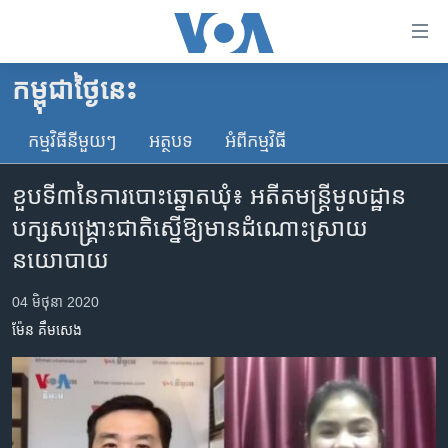
ភ្ជាប់​
ទៅ​
គេហទំព័រ​
កម្ពុជាថ្ងៃនេះ
កម្ពុជា
ទាក់ទង
រំលង​
កម្មវិធី​នីមួយៗ
អត្ថបទ​
អំពី​កម្មវិធី​
អន្តរជាតិ
និង​
អាមេរិក
ចូល​
ខួបទី៣​នៃ​ការ​បោះឆ្នោត​ឃុំ៖ អតីត​មន្ត្រី​មូលដ្ឋាន​
ទៅ​​
ចិន
បក្ស​សង្គ្រោះជាតិ​ស្នើ​ឱ្យ​មាន​ដំណោះស្រាយ​
ទំព័រ​
ហេឡូវីអូអេ
នយោបាយ
ព័ត៌មាន​​
តែ​
កម្ពុជាច្នៃប្រតិដ្ឋ
04 មិថុនា 2020
ម្តង
ព្រឹត្តិការណ៍ព័ត៌មាន
រំលង​
ម៉ែន គឹមសេង
និង​
ទូរទស្សន៍ / វីដេអូ​
ចូល​
វិទ្យុ / ផតខាសថ៍
ទៅ​
ទំព័រ​
កម្មវិធីទាំងអស់