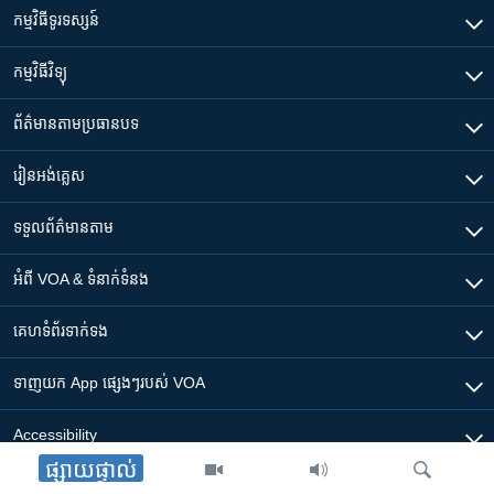
កម្មវិធី​ទូរទស្សន៍
កម្មវិធី​វិទ្យុ
ព័ត៌មាន​តាមប្រធានបទ​
រៀន​​អង់គ្លេស
ទទួល​ព័ត៌មាន​តាម
អំពី​ VOA & ទំនាក់ទំនង
គេហទំព័រ​​ទាក់ទង
ទាញយក​ App ផ្សេងៗ​របស់​ VOA
Accessibility
ផ្សាយផ្ទាល់