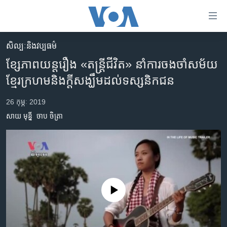
ភ្ជាប់​
ទៅ​
គេហទំព័រ​
សិល្បៈនិងវប្បធម៌
កម្ពុជា
ទាក់ទង
ខ្សែភាពយន្ត​រឿង​ «‍តន្ត្រី​ជីវិត» នាំ​ការ​ចងចាំ​សម័យ​
រំលង​
អន្តរជាតិ
ខ្មែរក្រហម​និង​ក្ដី​សង្ឃឹម​ដល់​ទស្សនិកជន
និង​
អាមេរិក
ចូល​
26 កុម្ភៈ 2019
ទៅ​​
ចិន
សាយ មុន្នី
ចាប ចិត្រា
ទំព័រ​
ហេឡូវីអូអេ
ព័ត៌មាន​​
តែ​
កម្ពុជាច្នៃប្រតិដ្ឋ
ម្តង
ព្រឹត្តិការណ៍ព័ត៌មាន
រំលង​
និង​
ទូរទស្សន៍ / វីដេអូ​
No media source currently available
ចូល​
វិទ្យុ / ផតខាសថ៍
ទៅ​
ទំព័រ​
កម្មវិធីទាំងអស់