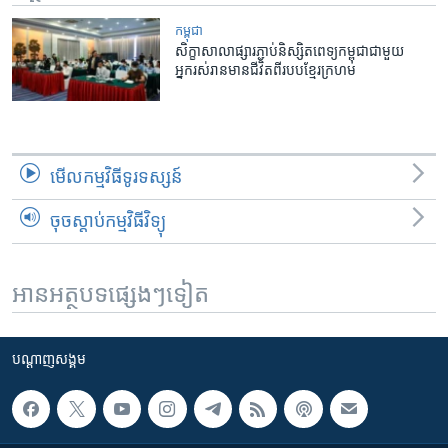
កម្ពុជា
សិក្ខាសាលាផ្សារភ្ជាប់និស្សិតពេទ្យកម្ពុជាជាមួយ
អ្នករស់រានមានជីវិតពីរបបខ្មែរក្រហម
មើល​កម្មវិធី​ទូរទស្សន៍
ចុចស្តាប់កម្មវិធីវិទ្យុ
អានអត្ថបទផ្សេងៗទៀត
បណ្តាញ​សង្គម