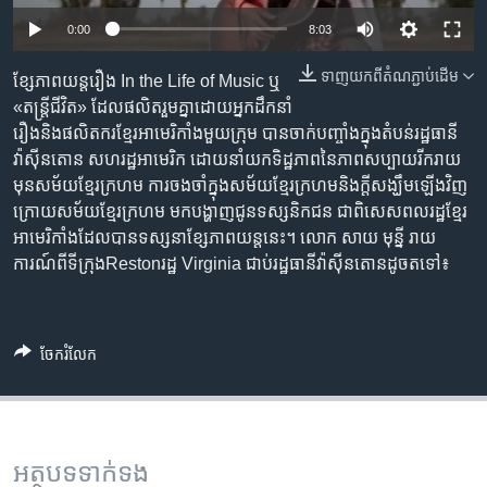
រចនា
Auto
សម្ព័ន្ធ​
0:00
8:03
Khmer English
រំលង​
270p
ទាញ​យក​ពី​តំណភ្ជាប់​ដើម
ខ្សែ​ភាពយន្ត​រឿង In the Life of Music ឬ
និង​
បណ្តាញ​សង្គម
360p
«‍តន្ត្រី​ជីវិត» ដែល​ផលិត​រួម​គ្នា​ដោយ​អ្នកដឹកនាំ​
ចូល​
រឿង​និង​ផលិតករ​ខ្មែរ​អាមេរិកាំង​មួយ​ក្រុម បាន​ចាក់​បញ្ចាំង​​ក្នុង​តំបន់​រដ្ឋធានី​
ទៅ​
720p
Auto
270p
360p
720p
វ៉ាស៊ីនតោន សហរដ្ឋ​អាមេរិក ដោយ​នាំ​យក​ទិដ្ឋភាព​នៃ​​ភាព​សប្បាយរីករាយ​​​
កាន់​
1080p
មុន​សម័យ​ខ្មែរ​ក្រហម ការ​ចងចាំ​ក្នុង​សម័យ​ខ្មែរក្រហម​​និង​ក្ដី​សង្ឃឹម​​ឡើង​វិញ​
ទំព័រ​
ភាសា
1080p
ក្រោយ​សម័យ​ខ្មែរក្រហម មក​បង្ហាញ​ជូន​ទស្សនិកជន ជាពិសេស​ពលរដ្ឋ​ខ្មែរ​
ស្វែង​
អាមេរិកាំង​ដែល​បាន​ទស្សនា​ខ្សែភាពយន្ត​នេះ។ លោក សាយ មុន្នី រាយ
រក
ការណ៍​ពី​ទីក្រុង​Reston​រដ្ឋ Virginia ជាប់​រដ្ឋធានី​វ៉ាស៊ីនតោន​ដូចតទៅ៖
ចែករំលែក
អត្ថបទ​ទាក់ទង