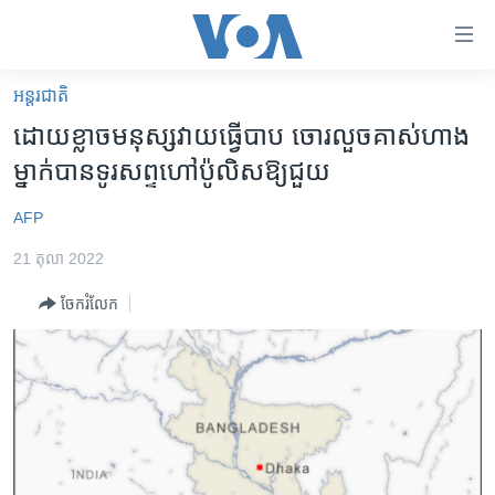
ភ្ជាប់​
ទៅ​
គេហទំព័រ​
អន្តរជាតិ
កម្ពុជា
ទាក់ទង
ដោយ​ខ្លាច​មនុស្ស​វាយធ្វើបាប ចោរលួច​គាស់​ហាង​
រំលង​
អន្តរជាតិ
ម្នាក់​បាន​ទូរសព្ទ​ហៅ​ប៉ូលិស​ឱ្យ​ជួយ
និង​
អាមេរិក
ចូល​
AFP
ទៅ​​
ចិន
ទំព័រ​
21 តុលា 2022
ហេឡូវីអូអេ
ព័ត៌មាន​​
ចែករំលែក
តែ​
កម្ពុជាច្នៃប្រតិដ្ឋ
ម្តង
ព្រឹត្តិការណ៍ព័ត៌មាន
រំលង​
និង​
ទូរទស្សន៍ / វីដេអូ​
ចូល​
វិទ្យុ / ផតខាសថ៍
ទៅ​
ទំព័រ​
កម្មវិធីទាំងអស់