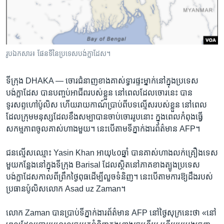
រចនា
សម្ព័ន្ធ​
Khmer English
រំលង​
និង​
បណ្តាញ​សង្គម
ចូល​
រូបឯកសារ៖ ផែនទីនៃប្រទេស​បង់ក្លាដែស។
ទៅ​
កាន់​
ទីក្រុង DHAKA —
ចោរជំនាញ​ខាង​គាស់ទ្វារ​ផ្ទះម្នាក់​នៅក្នុង​ប្រទេស​
ទំព័រ​
ភាសា
បង់ក្លាដែស បាន​បញ្ចប់​អាជីព​របស់​ខ្លួន​ នៅ​ពេល​ដែល​ចោរ​នេះ​ បាន
ស្វែង​
ទូរសព្ទហៅ​ប៉ូលិស ហើយរាយកាណ៍​ប្រាប់​ពី​បទ​ល្មើសរបស់​ខ្លួន​ នៅ​ពេល​
រក
ដែលក្រុមមនុស្ស​ដែល​ខឹង​សម្បា​បាន​ចាប់​ចោរ​រូប​នោះ​ ​ក្នុង​ពេល​កំពុង​ធ្វើ​
សកម្មភាពចូលគាស់​ហាង​មួយ។​ នេះបើតាម​ទី​ភ្នាក់ងារ​ព័ត៌មាន AFP។
ជន​ល្មើស​ឈ្មោះ Yasin Khan អាយុ​៤០​ឆ្នាំ​ បាន​គាស់​ហាង​លក់​គ្រឿង​ទេស​
មួយ​កន្លែងនៅ​ក្នុង​ទីក្រុង Barisal ដែល​ស្ថិត​នៅ​ភាគ​ខាងត្បូង​ប្រទេស​
បង់ក្លាដែស​កាល​ពី​ព្រឹក​ថ្ងៃ​ពុធដើម្បី​លួច​ទំនិញ។ នេះបើតាម​ការ​ឱ្យ​ដឹង​របស់​
ប្រធាន​ប៉ូលិស​លោក Asad uz Zaman។
លោក Zaman បាន​ប្រាប់​ទី​ភ្នាក់ងារ​ព័ត៌មាន AFP នៅ​ថ្ងៃ​សុក្រ​នេះថា​ «នៅ​