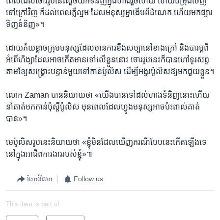
ពេល​ដែល​ចោររូប​នេះ​លួច​យកទំនិញ​ក្នុង​ហាង​រួចហើយ ហើយ​បម្រុង​ចេញ​
ទៅ​ក្រៅ​វិញ​ ក៏ដល់​ពេល​ភ្លឺ​ល្មម ដែល​មនុស្សម្នា​ងើប​ពី​ដំណេក​ ហើយ​មក​ផ្សារ​
ទិញ​ទំនិញ​»។
ដោយ​ភ័យខ្លាច​ក្រុមមនុស្សដែល​មាន​ការ​ខឹងសម្បា​នៅ​ខាង​ក្រៅ​ និង​បារម្ភពី​
អំពើហិង្សា​ដែល​អាច​កើត​មាន​ទៅ​លើ​ខ្លួន​នោះ​ ចោររូប​នេះ​ក៏​បាន​ហៅទូរសព្ទ
តាម​ខ្សែ​សង្គ្រោះ​បន្ទាន់​មួយ​ទៅ​កាន់​ប៉ូលិស​ ដើម្បីអង្វរប៉ូលិស​ឱ្យមក​ជួយខ្លួន។​
​លោក Zaman បាន​និយាយ​ថា​ «យើង​បាន​ទៅ​ដល់​ហាង​ទំនិញ​នោះហើយ​
នាំគាត់​មក​កាន់​ប៉ុស្តិ៍ប៉ូលិស​ មុន​ពេល​ដែល​ហ្វូងមនុស្ស​អាចប៉ះពាល់គាត់
បាន»។
មេប៉ូលិស​រូប​នេះ​និយាយ​ថា​ «ខ្ញុំមិន​ដែល​ឃើញ​ករណី​បែបនេះ​កើត​ឡើង​ទេ​
នៅ​ក្នុង​អាជីពការងារ​របស់ខ្ញុំ»៕
ចែករំលែក
Follow us
This item is part of