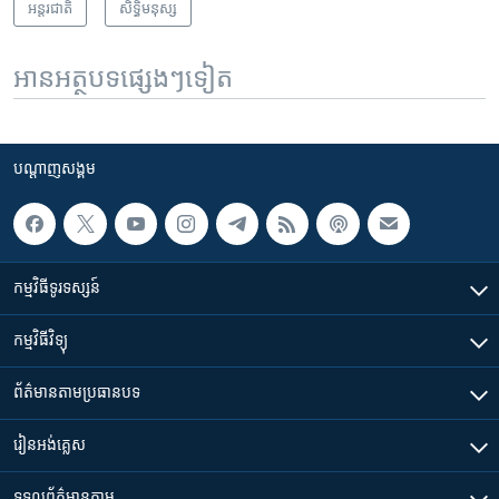
អន្តរជាតិ
សិទ្ធិ​មនុស្ស
អានអត្ថបទផ្សេងៗទៀត
បណ្តាញ​សង្គម
កម្មវិធី​ទូរទស្សន៍
កម្មវិធី​វិទ្យុ
ព័ត៌មាន​តាមប្រធានបទ​
រៀន​​អង់គ្លេស
ទទួល​ព័ត៌មាន​តាម