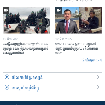
12 មីនា 2025
12 មីនា 2025
អេហ្ស៊ីប​បង្ហាញ​ផែនការ​សម្រាប់​អនាគត​
លោក Duterte ត្រូវ​បាន​បញ្ជូនទៅ
ហ្កាហ្សា ខណៈ​អ៊ីស្រាអែល​ព្រមាន​តួនាទី​
ទីក្រុងឡាអេ​ដើម្បី​ប្រឈម​នឹង​ការកាត់
របស់​ក្រុម​ហាម៉ាស់
ទោស
មើល​វីដេអូ​ទាំង​អស់
មើល​កម្មវិធី​ទូរទស្សន៍
ចុចស្តាប់កម្មវិធីវិទ្យុ