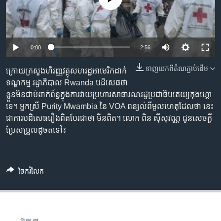
រចនា
សម្ព័ន្ធ​
Khmer English
រំលង​
និង​
បណ្តាញ​សង្គម
Auto
0:00
2:56
ចូល​
ទៅ​
240p
ទាញ​យក​ពី​តំណភ្ជាប់​ដើម
ក្រោយ​ក្រសួង​ហិរញ្ញវត្ថុ​សហ​រដ្ឋ​អាមេរិក​ដាក់​
កាន់​
360p
ទណ្ឌកម្ម​ រដ្ឋាភិបាល​ Rwanda ​បដិសេធ​ថា​
ទំព័រ​
ភាសា
ខ្លួន​មិន​ជាប់​ពាក់ព័ន្ធ​ក្នុង​ការ​វាយ​ប្រហារ​សាធារណ​រដ្ឋ​ប្រជា​ធិបតេយ្យ​កុងហ្គោ​
ស្វែង​
480p
Auto
240p
360p
480p
ទេ។ ​អ្នកស្រី​ Purity Mwambia ​នៃ VOA​ ពន្យល់​ពី​មូលហេតុ​ដែល​ថា​ នេះ
រក
720p
​ជា​ការ​បដិសេធ​រឿង​ពិត​បែរ​ជា​ថា មិនពិត។ ​លោក​ ពិន ស៊ីសុវណ្ណ​ ជូន​សេចក្តី​
720p
1080p
ប្រែសម្រួល​ដូច​តទៅ៖
1080p
ចែករំលែក