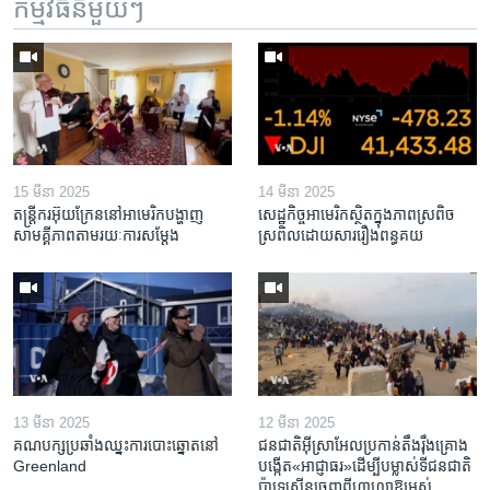
កម្មវិធី​នីមួយៗ
15 មីនា 2025
14 មីនា 2025
តន្ត្រីករ​អ៊ុយក្រែន​នៅ​អាមេរិក​បង្ហាញ​
សេដ្ឋកិច្ច​អាមេរិក​ស្ថិត​ក្នុង​ភាពស្រពិច
សាមគ្គីភាព​តាម​រយៈ​ការសម្តែង
ស្រពិល​ដោយសារ​រឿង​ពន្ធគយ
13 មីនា 2025
12 មីនា 2025
គណបក្ស​ប្រឆាំង​ឈ្នះ​ការបោះឆ្នោត​នៅ
ជនជាតិ​អ៊ីស្រាអែល​ប្រកាន់​តឹងរ៉ឹង​គ្រោង​
Greenland
បង្កើត​«អាជ្ញាធរ‍»​ដើម្បី​បម្លាស់​ទី​ជនជាតិ​
ប៉ាឡេស្ទីន​ចេញពី​ហ្កាហ្សា​ឱ្យ​អស់