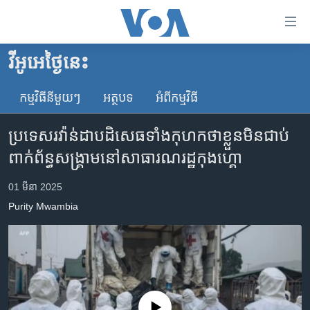
ភ្ជាប់​
ទៅ​
គេហទំព័រ​
វីអូអេថ្ងៃនេះ
កម្ពុជា
ទាក់ទង
រំលង​
កម្មវិធី​នីមួយៗ
អត្ថបទ​
អំពី​កម្មវិធី​
អន្តរជាតិ
និង​
អាមេរិក
ចូល​
ប្រទេស​រវ៉ាន់ដា​បដិសេធទាំងកុហកថា​ខ្លួនមិនជាប់
ទៅ​​
ចិន
ពាក់ព័ន្ធសង្គ្រាមនៅសាធារណរដ្ឋកុងហ្គោ​
ទំព័រ​
ហេឡូវីអូអេ
ព័ត៌មាន​​
01 មីនា 2025
តែ​
កម្ពុជាច្នៃប្រតិដ្ឋ
Purity Mwambia
ម្តង
ព្រឹត្តិការណ៍ព័ត៌មាន
រំលង​
និង​
ទូរទស្សន៍ / វីដេអូ​
ចូល​
វិទ្យុ / ផតខាសថ៍
ទៅ​
ទំព័រ​
កម្មវិធីទាំងអស់
No media source currently available