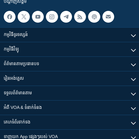
បណ្តាញ​សង្គម
កម្មវិធី​ទូរទស្សន៍
កម្មវិធី​វិទ្យុ
ព័ត៌មាន​តាមប្រធានបទ​
រៀន​​អង់គ្លេស
ទទួល​ព័ត៌មាន​តាម
អំពី​ VOA & ទំនាក់ទំនង
គេហទំព័រ​​ទាក់ទង
ទាញយក​ App ផ្សេងៗ​របស់​ VOA