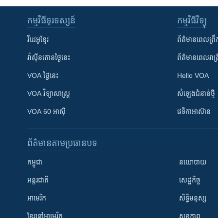
កម្មវិធី​ទូរទស្សន៍
កម្មវិធី​វិទ្យុ
វីដេអូ​ខ្មែរ
ព័ត៌មាន​ពេល​ព្រឹ
វ៉ាស៊ីនតោន​ថ្ងៃ​នេះ
ព័ត៌មាន​​ពេល​រាត្រ
VOA ថ្ងៃនេះ
Hello VOA
VOA ​វិទ្យាសាស្ត្រ
សំឡេង​ជំនាន់​ថ្មី
VOA 60 អាស៊ី
វេទិកា​អាស៊ាន
ព័ត៌មាន​តាមប្រធានបទ​
កម្ពុជា
នយោបាយ
អន្តរជាតិ
សេដ្ឋកិច្ច
អាមេរិក
សិទ្ធិមនុស្ស
ខ្មែរ​នៅអាមេរិក
សុខភាព