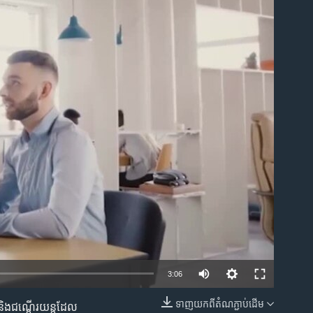
ble
3:06
ទាញ​យក​ពី​តំណភ្ជាប់​ដើម
 និង​ជណ្ដើរ​យន្ត​ដែល​
EMBED