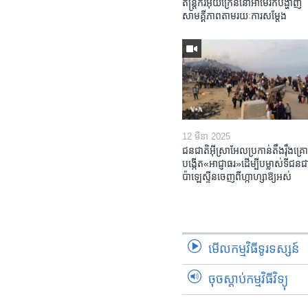
តន្ត្រីករ​អ៊ុយក្រែន​នៅ​អាមេរិក​បង្ហាញ​
សាមគ្គីភាព​តាម​រយៈ​ការសម្តែង
12 មីនា 2025
ជនជាតិ​អ៊ីស្រាអែល​ប្រកាន់​តឹងរ៉ឹង​គ្រោ
បង្កើត​«អាជ្ញាធរ‍»​ដើម្បី​បម្លាស់​ទី​ជនជា
ប៉ាឡេស្ទីន​ចេញពី​ហ្កាហ្សា​ឱ្យ​អស់
មើល​កម្មវិធី​ទូរទស្សន៍
ចុចស្តាប់កម្មវិធីវិទ្យុ