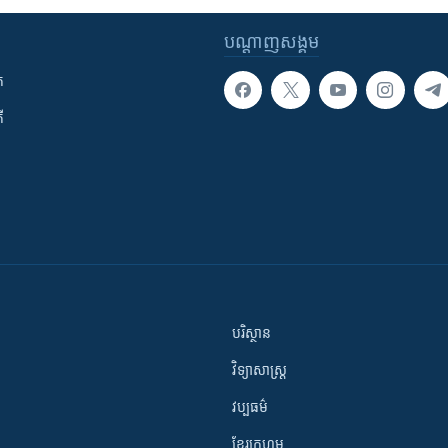
បណ្តាញ​សង្គម
ក
ី
បរិស្ថាន
វិទ្យាសាស្រ្ត
វប្បធម៌
ខ្មែរក្រហម