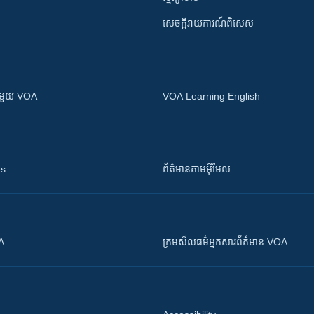
សេចក្តីរាយការណ៍ពិសេស
ស​​ជាមួយ VOA
VOA Learning English
ts
ព័ត៌មាន​តាម​អ៊ីមែល
OA
ក្រម​​​សីលធម៌​​​អ្នក​​​សារព័ត៌មាន VOA