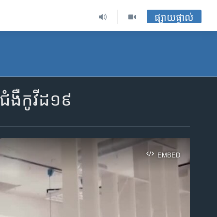
ផ្សាយផ្ទាល់
ិ​ជំងឺ​កូវីដ១៩
EMBED