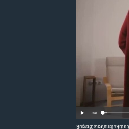
រចនា
សម្ព័ន្ធ​
រំលង​
និង​
ចូល​
ទៅ​
កាន់​
ទំព័រ​
ស្វែង​
រក
0:00
អ្នក​ជំនាញ​ខាង​ស្ថាបត្យកម្ម​បាន​ឲ