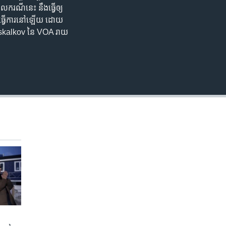
​ករណី​នេះ​ នឹង​ធ្វើ​ឲ្យ​
្ស​ធ្វើ​ការ​នៅ​ឡើយ ដោយ​
xim Moskalkov នៃ VOA រាយ