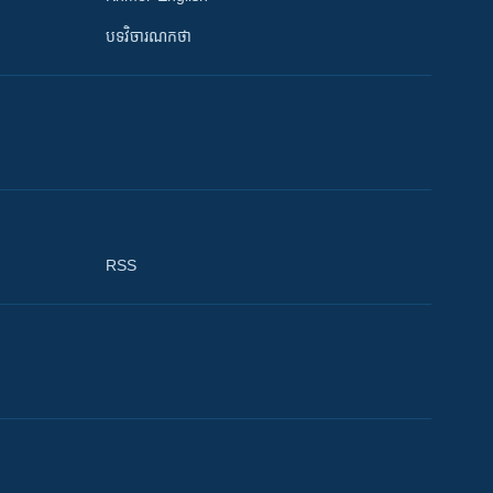
បទវិចារណកថា
RSS