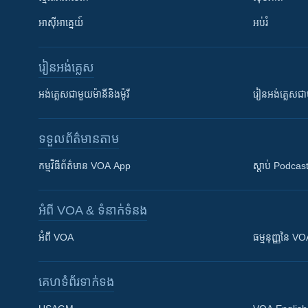
អាស៊ីអាគ្នេយ៍
អប់រំ
រៀន​​អង់គ្លេស
អង់គ្លេស​ជាមួយ​ម៉ានី​និង​ម៉ូរី
រៀន​​​​​​អង់គ្លេ
ទទួល​ព័ត៌មាន​តាម
កម្មវិធី​ព័ត៌មាន VOA App
ស្តាប់ Podcas
អំពី​ VOA & ទំនាក់ទំនង
អំពី​ VOA
ធម្មនុញ្ញ​នៃ V
គេហទំព័រ​​ទាក់ទង