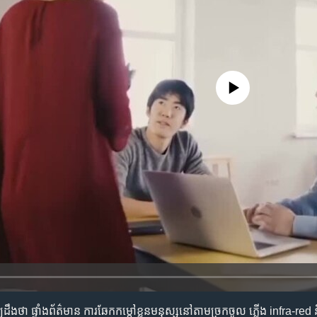
No media source currently availa
្យ​ដឹង​ថា ផ្ទាំង​ព័ត៌មាន ការ​ឆែក​កម្ដៅ​ខ្លួន​មនុស្ស​នៅ​តាម​ច្រក​ចូល ភ្លើង infra-red