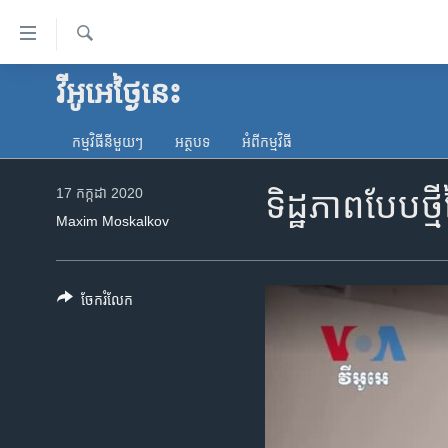
ភ្ជាប់​
ទៅ​
គេហទំព័រ​
ស្វែង​
វីអូអេថ្ងៃនេះ
កម្ពុជា
រក
ទាក់ទង
អន្តរជាតិ
រំលង​
កម្មវិធី​នីមួយៗ
អត្ថបទ​
អំពី​កម្មវិធី​
និង​
អាមេរិក
ចូល​
17 កក្កដា 2020
ទិដ្ឋភាព​បែប​ថ្
ចិន
ទៅ​​
Maxim Moskalkov
ទំព័រ​
ហេឡូវីអូអេ
ព័ត៌មាន​​
កម្ពុជាច្នៃប្រតិដ្ឋ
តែ​
ចែករំលែក
ម្តង
ព្រឹត្តិការណ៍ព័ត៌មាន
រំលង​
ទូរទស្សន៍ / វីដេអូ​
និង​
ចូល​
វិទ្យុ / ផតខាសថ៍
ទៅ​
កម្មវិធីទាំងអស់
ទំព័រ​