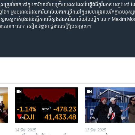
ី​ដែល​ត្រូវ​បំពាក់​នៅ​ក្នុង​ការិយាល័យ​ក្រោយ​ពេល​ដែល​វិបត្តិ​ជំងឺ​កូវីដ១៩ បញ្ចប់​ទៅ ដែល
៉ាង​ខ្លាំង។ ស្រប​ពេល​ដែល​ការិយាល័យ​ភាគ​ច្រើន​នៅ​ក្នុង​សហរដ្ឋ​អាមេរិក​គ្មាន​មនុស
ពី​ផ្ទះ ស្ថាបត្យករ​កំពុង​រវល់​ធ្វើ​ការ​លើ​ស្ដង់ដារ​ការិយាល័យ​បែប​ថ្មី។ លោក Ma
វ៉ាស៊ីនតោន។ លោក សឿន វឌ្ឍនា​ ជូន​សេចក្ដី​ប្រែ​សម្រួល៕
14 មីនា 2025
13 មីនា 2025