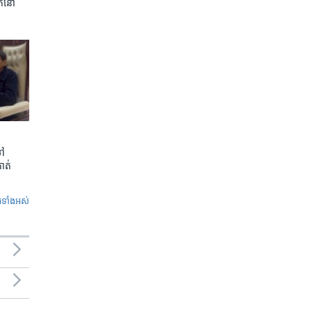
ត​នៅ
ទៅ
កាត់
ូ​ទាំង​អស់