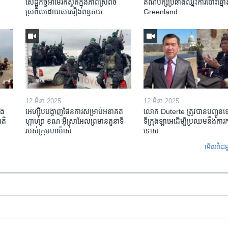
សេដ្ឋកិច្ច​អាមេរិក​ស្ថិត​ក្នុង​ភាពស្រពិច
គណបក្ស​ប្រឆាំង​ឈ្នះ​ការបោះឆ្នោ
ស្រពិល​ដោយសារ​រឿង​ពន្ធគយ
Greenland
12 មីនា 2025
12 មីនា 2025
ង​
អេហ្ស៊ីប​បង្ហាញ​ផែនការ​សម្រាប់​អនាគត​
លោក Duterte ត្រូវ​បាន​បញ្ជូន
តិ​
ហ្កាហ្សា ខណៈ​អ៊ីស្រាអែល​ព្រមាន​តួនាទី​
ទីក្រុងឡាអេ​ដើម្បី​ប្រឈម​នឹង​ការ
របស់​ក្រុម​ហាម៉ាស់
ទោស
មើល​វីដេអ