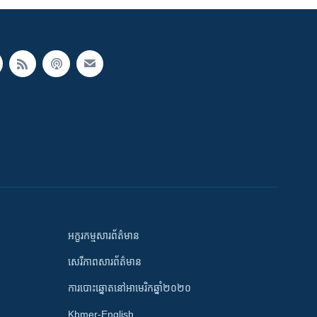
អក្ខរកម្មសារព័ត៌មាន
សេរីភាពសារព័ត៌មាន
ការបោះឆ្នោតនៅអាមេរិកឆ្នាំ២០២០
Khmer-English