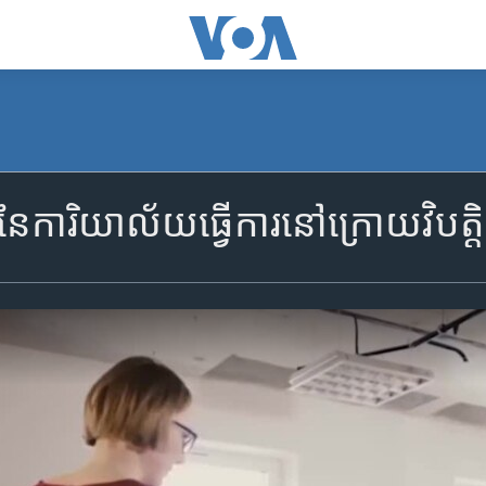
មី​នៃ​ការិយាល័យ​ធ្វើការ​នៅ​ក្រោយ​វិបត្ត