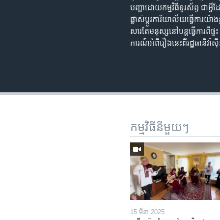
បញ្ជា​ដោយ​កម្មវិធី​ទូរស័ព្ទ ជា​អ្វ
ផ្លាស់​ប្ដូរ​ការិយាល័យ​ធ្វើការ​យ
សារ​តែ​មនុស្ស​នៅ​បន្ត​ធ្វើ​ការ​
ការណ៍​អំពី​រឿង​នេះ​ពី​រដ្ឋធានី​
កម្មវិធី​នីមួយៗ
15 មីនា 2025