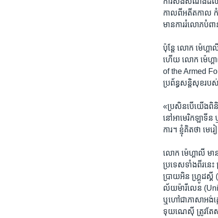
ការ​សង​សំណង​ដល់​ជន
កាល​ពី​អតីត​កាល កំណែ
មាន​ការរំលោភ​បំពា
ប៉ុន្តែ លោក ម៉េហ្គាលី
ហើយ លោក ម៉េហ្គាលី
of the Armed Forces
ប្រព័ន្ធ​សន្តិ​សុខ
«ប្រសិន​បើយើង​ពិនិត
នៅ​អាមេរិក​ឡាទីន ឬ​
ការ។ ខ្ញុំ​គិត​ថា មេ
លោក ម៉េហ្គាលី មាន​ប
ប្រទេស​ទាំង​ពីរ​នេះ 
ប្រាយអិន ហ្គ្រូដស្គ
ល័យ​ម៉ារីលេន (Univ
ឬហៅជា​ភា​សា​អង់​គ្
ទុយណេស៊ី ត្រូវ​តែសម្