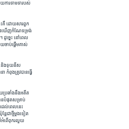
​ស្រាយការទាម​ទារបស់​
ោះ​គឺ ដោយសារ​ពួក​
ង់​ឃើញ​កំណែ​ទម្រង់​
នៅ។ ដូច្នេះ នៅ​ពេល​
​ចាប់​ផ្តើម​គាស់​
o) និង​ទុយនីស
កំពុង​ត្រូវ​បាន​ធ្វើ​
យប្រឆាំង​នឹង​អតីត​
ាន​បំផុត​សម្រាប់​
មក​ដល់​ពេល​នេះ
តែ​ជា​ថ្មី​ម្តង​ទៀត
លើ​អំពើ​ពុក​រលួយ​