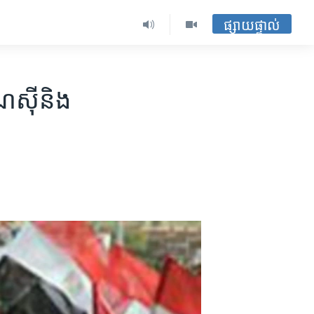
ផ្សាយផ្ទាល់
ស៊ី​និង​