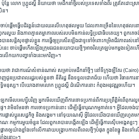
រ។ ប៉ុន្តែ លោក ហ្គ្រូដស្គី និយាយ​ថា មេ​ដឹក​នាំ​ថ្មីរបស់​ប្រទេស​ទាំង​ពីរ ត្រូវ​តែ​ដោះ
​សិន។
នោត ចាប់​ផ្តើមធ្វើ​បដិវត្តន៍​ដោយ​ឈរ​លើ​ហេតុ​ផល​មួយ ដែល​ភាគ​ច្រើន​នៃ​ហេតុផល​ន
​ពុក​រលួយ និង​ភាព​គ្មាន​តម្លា​ភាពរបស់របបមិន​កាន់​លទ្ធិ​ប្រជាធិបតេយ្យ។ ពួក​គេច
ង់​បាន​សន្តិសុខ​ផ្ទាល់​ខ្លួន ការ​ធ្វើ​ឲ្យ​ប្រសើរ​ឡើងជាទូទៅ​ចំពោះ​កម្រិត​ជីវភាព​រស់
់​នេះ ចាប់​ផ្តើម​កើត​ឡើង​ក្រុម​វរជន​នយោបាយ​ថ្មីៗ​អាចវិល​ត្រឡប់​មក​ម្តង​ទៀត​ហើយ
ិងលើកយកបញ្ហា​ទាំង​នេះមកវិញ»។
ាយ​ថា វា​ជា​ការណ៍​សំខាន់​ណាស់ សម្រាប់​មេ​ដឹក​នាំ​ថ្មីៗ នៅ​ទី​ក្រុង​ឡឺគែរ (Cair
ហាញ​ជូន​ប្រជាពលរដ្ឋ​របស់ខ្លួន​ថា នីតិ​រដ្ឋ​ នឹង​ទទួលជោគជ័យ ហើយ​ថា វិធានការ​នា​នា​ 
សិទ្ធិ​មនុស្ស។ ​បើ​យោងតាម​លោក ហ្គ្រូដស្គី ដំណើការ​នោះ កំពុងអនុវត្តរួច​ហើយ។
ក​មើល​អេហ្ស៊ីប​វិញ អ្នក​មើលឃើញពី​ការ​ចោទ​ប្រកាន់ពី​ការប្រព្រឹត្តិ​អំពើ​ពុក​រលួ
ា​ផ្ទៃ។ វា​មិន​មែន​ថា ការ​ចោទ​ប្រកាន់​នោះ ដើម្បី​ធ្វើទារុណ​កម្ម​គាត់​ទេ។ អ្វី​ដែល​ចង់​ប
​ការផ្លាស់​ប្តូរសេដ្ឋកិច្ច និង​សង្គម។ នៅ​ទុយណេស៊ី អ្វី​ដែល​យើង​បាន​ឃើញ​រហូត​
ណៈ​កម្មការ​មួយ​ចំនួន ដែល​ពួក​គេបាន​បង្កើត​ឡើង ដើម្បី​ធ្វើ​ការ​ស៊ើប​អង្កេត​ខ្លះៗ​ ប៉ុន្
ផ្តោត​ឲ្យ​យ៉ាង​ខ្លាំង​ទៅ​លើ​ការ​វាយ​បង្ក្រាប​កាល​ពី​ពេល​ថ្មីៗ​បំផុត ក្នុង​ខែ​ធ្នូ និងទៅ
ាំទាំង​នោះ»។