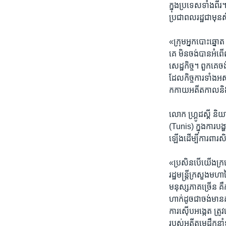
ក្នុង​ប្រទេស​ទាំង​ពី
ប្រជាពលរដ្ឋ​ជា​មុន
«ក្រុម​អ្នក​បោះ​ឆ្
គេ មិន​ចង់​បាន​អំពើ
សេដ្ឋកិច្ច។ ពួក​គេ​ច
ដែលកិច្ចការ​ទាំង​អស
កកាយ​អតីត​កាល​ន
លោក ហ្គ្រូដស្គី និយ
(Tunis) ក្នុង​ការបង្
ឡើង​ដើម្បីការ​ពារ​
«ប្រសិន​បើយើង​ក្រឡេ
រដ្ឋ​មន្ត្រីក្រសួង​មហ
មនុស្ស​ភាគ​ច្រើន គឺ
ហាក់​ដូច​ជា​ចង់​មាន​គ
ការ​ស៊ើប​អង្កេត ត្រូវ​
របស់​អតីត​មេ​ដឹក​ន