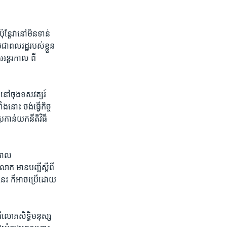
ុន្តែវា​នៅមិនទាន់
​ពលរដ្ឋ​របស់​ខ្លួន​
​អន្តរកាល ​ពី​
​នៅ​ចុង​ទសវត្សរ៍​
ោះ ចង់​ធ្វើ​កិច្ច​
កាន់​យក​នីតិ​វិធី​
​កាល
​ មាន​បញ្ជី​ស្តីពី​
នេះ ក៏​អាច​ប្រើ​ដោយ​
ើ​រំលោភ​សិទ្ធិ​មនុស្ស