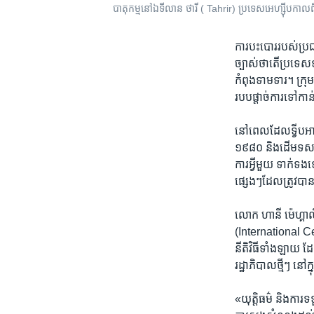
បាតុកម្ម​នៅ​ឯ​ទី​លាន ​ថារី ​( Tahrir) ​ប្រទេស​​អេហ្ស៊ីប​កាល​ពី​ថ
ការបះបោរ​របស់​ប្រជ
ច្បាស់ថា​តើប្រទេស​ទ
កំពុង​ទាមទារ។ ក្រុម​អ
របបផ្តាច់ការ​ទៅ​កាន
នៅ​ពេល​ដែលទី្វប​អាមេ
១៩៨០ និង​ដើម​ទសវត្ស
ការអ្វី​មួយ ទាក់ទង​ទ
ផ្សេងៗ​ដែល​ត្រូវបា
លោក ហានី​ ម៉េហ្គាល
(International Cent
នីតិ​វិធីទាំង​ឡាយ​ ដ
រដ្ឋាភិបាលថ្មីៗ នៅ​ក្ន
«យុត្តិធម៌ និង​ការ​ទទួ