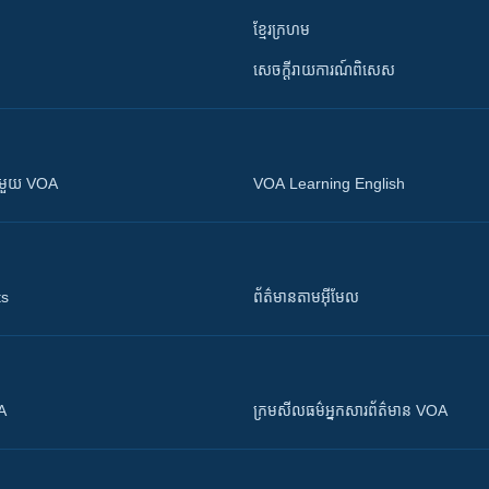
ខ្មែរក្រហម
សេចក្តីរាយការណ៍ពិសេស
ស​​ជាមួយ VOA
VOA Learning English
ts
ព័ត៌មាន​តាម​អ៊ីមែល
OA
ក្រម​​​សីលធម៌​​​អ្នក​​​សារព័ត៌មាន VOA