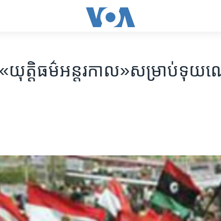
រ«យុត្តិធម៌​អន្តរកាល»​សម្រាប់​ទុយណេ