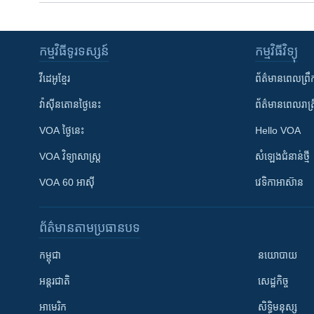
កម្មវិធី​ទូរទស្សន៍
កម្មវិធី​វិទ្យុ
វីដេអូ​ខ្មែរ
ព័ត៌មាន​ពេល​ព្រឹ
វ៉ាស៊ីនតោន​ថ្ងៃ​នេះ
ព័ត៌មាន​​ពេល​រាត្រ
VOA ថ្ងៃនេះ
Hello VOA
VOA ​វិទ្យាសាស្ត្រ
សំឡេង​ជំនាន់​ថ្មី
VOA 60 អាស៊ី
វេទិកា​អាស៊ាន
ព័ត៌មាន​តាមប្រធានបទ​
កម្ពុជា
នយោបាយ
អន្តរជាតិ
សេដ្ឋកិច្ច
អាមេរិក
សិទ្ធិមនុស្ស