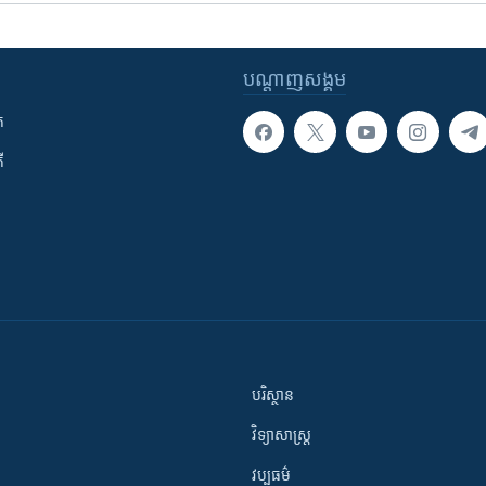
បណ្តាញ​សង្គម
ក
ី
បរិស្ថាន
វិទ្យាសាស្រ្ត
វប្បធម៌