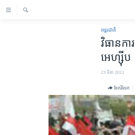
ភ្ជាប់​
ទៅ​
គេហទំព័រ​
ស្វែង​
កម្ពុជា
រក
អន្តរជាតិ
ទាក់ទង
អន្តរជាតិ
វិធាន​កា
រំលង​
និង​
អាមេរិក
អេហ្ស៊ីប
ចូល​
ចិន
ទៅ​​
ទំព័រ​
ហេឡូវីអូអេ
23 មីនា 2011
ព័ត៌មាន​​
កម្ពុជាច្នៃប្រតិដ្ឋ
តែ​
ចែករំលែក
ម្តង
ព្រឹត្តិការណ៍ព័ត៌មាន
រំលង​
ទូរទស្សន៍ / វីដេអូ​
និង​
ចូល​
វិទ្យុ / ផតខាសថ៍
ទៅ​
កម្មវិធីទាំងអស់
ទំព័រ​