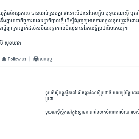
​យុត្តិ​ធម៌​អន្តរ​កាល បាន​យល់​ស្របគ្នា ថា​ទោះបីជា​នៅ​អេហ្ស៊ីប ឬ​ទុយណេស៊ី ឬ​នៅ​ក
ង​ក្លាយ​ជា​កិច្ច​ការ​របស់​រដ្ឋាភិបាល​ថ្មី ដើម្បី​ជំរុញឲ្យ​មាន​ការ​ទទួល​ខុស​ត្រូវ​ចំពោ
ើ​ឲ្យ​គ្រោះ​ថ្នាក់ដល់សម័យ​អន្តរ​កាលដ៏​រលូន ទៅ​រក​លទ្ធិ​ប្រជាធិបតេយ្យ៕
 លី សុខឃាង
Follow us
បោះពុម្ព
ទុយនីស៊ី​បន្ត​ស្ថិត​នៅ​លើ​គន្លង​នៃ​លទ្ធិ​ប្រជា​ធិបតេយ្យ​ប៉ុន្តែ​អនាគ
ប្រជា
ទុយនេស៊ី​ស្ថិត​នៅ​ក្នុង​ស្ថានភាព​នាំ​មុខ​គេ​ចំពោះ​ការ​ប៉ះបោរ​របស