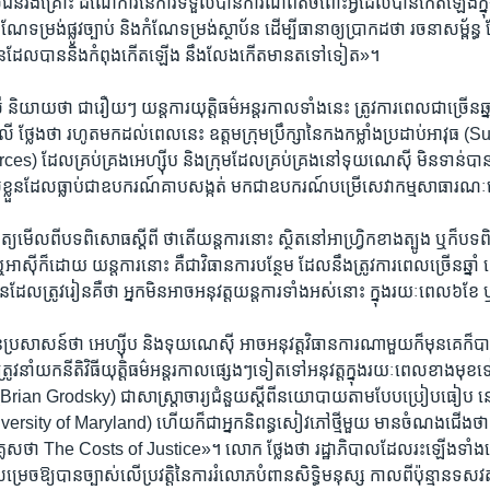
​រង​គ្រោះ ដំណើ​ការនៃ​ការ​ទទួល​បាន​ការ​ណ៍ពិត​ចំពោះអ្វី​ដែលបាន​កើត​ឡើង​ក្ន
​ទម្រង់​ផ្លូវ​ច្បាប់ និង​កំណែ​ទម្រង់ស្ថាប័ន ដើម្បី​ធានា​ឲ្យ​ប្រាកដ​ថា រចនា​សម្ព័ន
ន​ដែល​បាន​និង​កំពុង​កើត​ឡើង ​នឹង​លែងកើតមាន​ត​ទៅ​ទៀត»។
 ​និយាយ​ថា ជា​រឿយៗ យន្តការយុត្តិ​ធម៌​អន្តរ​កាល​ទាំង​នេះ ត្រូវការពេល​ជា​ច្រើន​ឆ្នាំ​ 
 ថ្លែង​ថា រហូតមកដល់ពេល​នេះ​ ឧត្តម​ក្រុម​ប្រឹក្សានៃ​កងកម្លាំងប្រដាប់អាវុធ
) ដែល​គ្រប់​គ្រង​អេហ្ស៊ីប និង​ក្រុម​ដែលគ្រប់​គ្រង​នៅ​ទុយណេស៊ី មិន​ទាន់​បាន​ចាប
​របស់ខ្លួនដែល​ធ្លាប់​ជាឧបករណ៍​គាប​សង្កត់ មកជា​ឧបករណ៍​បម្រើ​សេវា​កម្ម​សាធ
្យ​មើល​ពី​បទ​ពិសោធស្តី​ពី​ ថា​តើ​យន្តការ​នោះ ស្ថិត​នៅអាហ្វ្រិក​ខាង​ត្បូង ឬ​ក៏​
អាស៊ី​ក៏ដោយ យន្តការ​នោះ គឺ​ជា​វិធានការបន្ថែម​ ដែលនឹងត្រូវការពេល​ច្រើន​ឆ្នាំ ដើ
រៀន​ដែល​ត្រូវ​រៀន​គឺ​ថា អ្នក​មិន​អាច​អនុវត្ត​យន្ត​ការទាំង​អស់​នោះ ក្នុង​រយៈ​ពេល​៦​ខ
្រសាសន៍​ថា អេហ្ស៊ីប និង​ទុយណេស៊ី អាច​អនុវត្ត​វិធាន​ការ​ណា​មួយក៏​មុនគេ​ក៏​បាន
ត្រូវ​នាំ​យក​នីតិ​វិធី​យុត្តិ​ធម៌​អន្តរ​កាល​ផ្សេងៗ​ទៀត​ទៅ​អនុវត្តក្នុង​រយៈ​ពេលខា
ី (Brian Grodsky) ជាសាស្ត្រា​ចារ្យ​ជំនួយ​ស្តី​ពី​នយោបាយ​តាម​បែប​ប្រៀប​ធៀប នៅ
ersity of Maryland) ហើយ​ក៏​ជា​អ្នក​និពន្ធ​សៀវភៅ​ថ្មី​មួយ​ មាន​ចំណង​ជើង​ថា «
លេស​ថា The Costs of Justice»។ លោក ថ្លែង​ថា រដ្ឋាភិបាល​ដែល​រះ​ឡើង​ទាំង​នេ
រេចឱ្យ​បាន​ច្បាស់លើ​ប្រវត្តិ​នៃការ​រំលោភ​បំពាន​សិទ្ធិ​មនុស្ស កាល​ពី​ប៉ុន្មាន​ទសវត