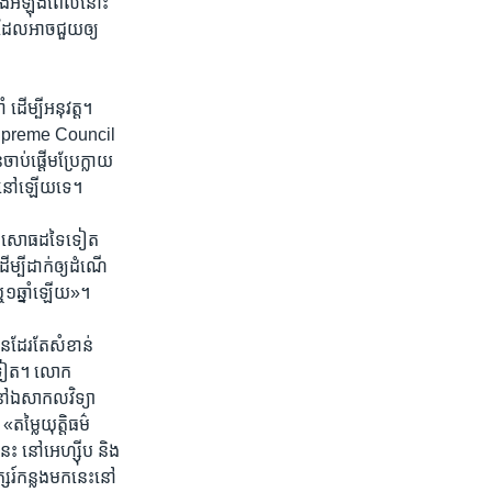
ុង​អំឡុង​ពេល​នោះ​
្ធ ដែលអាចជួយ​ឲ្យ​
ដើម្បី​អនុវត្ត។​
 (Supreme Council
់​ផ្តើម​ប្រែ​ក្លាយ​
ារណៈ​នៅឡើយទេ។
បទ​ពិសោធ​ដទៃ​ទៀត
ម្បី​ដាក់​ឲ្យ​ដំណើ
ែ ឬ​១​ឆ្នាំឡើយ»។
​ដែរ​តែ​សំខាន់​
ងមុខទៀត។ លោក
​ឯ​សាកល​វិទ្យា​
តម្លៃយុត្តិធម៌
ះ នៅ​អេហ្ស៊ីប និង​
្សរ៍កន្លង​មក​នេះ​នៅ​