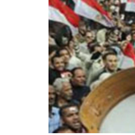
រចនា
សម្ព័ន្ធ​
រំលង​
និង​
ចូល​
ទៅ​
កាន់​
ទំព័រ​
ស្វែង​
រក