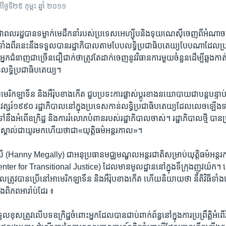
្ងៃ​ទី​២៥​ កុម្ភះ ​ឆ្នាំ​ ២០១១
ាពលរដ្ឋ​បាន​ទម្លាក់មេដឹកនាំរបស់​ប្រទេស​អេហ្ស៊ីប​និង​ទុយណេស៊ី​ចេញ​ពី​អំណាច​ប៉
ាំង​ពីរនេះ​នឹង​ទទួល​បាន​រដ្ឋាភិ​បាលតាម​បែប​លទ្ធិ​ប្រជា​ធិបតេយ្យ​បែបណា​ដែលប្រជា
្នក​ជំនាញ​ជា​ច្រើន​ជឿជាក់​ថា​ត្រូវតែ​ដាក់​ចេញ​នូវ​វិធានការ​មួយ​ចំនួន​ដើម្បីឆ្លងកាត់
់​លទ្ធិ​ប្រជាធិបតេយ្យ។
រិក​ឡាទីន និង​អឺរ៉ុប​ខាង​កើត ជួប​ប្រទះការផ្លាស់​ប្តូរ​ខាង​នយោបាយ​ជា​បន្ត​បន្ទាប់
រ៍១៩៩០ រដ្ឋាភិបាល​នៅ​ក្នុង​ប្រទេសកាន់​លទ្ធិ​ប្រជាធិបតេយ្យ​ដែល​លេច​ឡើង​ទាំង​ន
ៅ​នឹង​អំពើ​ឧក្រិដ្ឋ​ និង​ការរំលោភបំពានរបស់​រដ្ឋាភិបាលចាស់។ រដ្ឋាភិបាល​ថ្មី បាន​ប្រ
នស្គាល់ជា​យូរមកហើយ​ថា​ជា​«យុត្តិធម៌​អន្តរកាល»។
ី (Hanny Megally) ជា​អនុ​ប្រធានមជ្ឈ​មណ្ឌល​អន្តរ​ជាតិ​សម្រាប់​យុត្តិធម៌​អន្តរ
er for Transitional Justice) ដែល​មាន​មូល​ដ្ឋាន​នៅ​ក្នុង​ទី​ក្រុង​ញូវយ៉ក។ លោក
ែល​ត្រូវ​បាន​ប្រើ​នៅអាមេរិក​ឡាទីន និង​អឺរ៉ុប​ខាង​កើត ហើយនិយាយ​ថា នីតិ​វិធី​ទាំង​
ុង​ពិភព​អារ៉ាប់​ដែរ ៖
ល​ខុស​ត្រូវ​លើ​បទ​ឧក្រិដ្ឋ​ចំពោះ​អ្នក​ដែល​បាន​ជាប់​ពាក់​ព័ន្ធ​នៅ​ក្នុង​ការ​ប្រព្រឹត្តិអំព