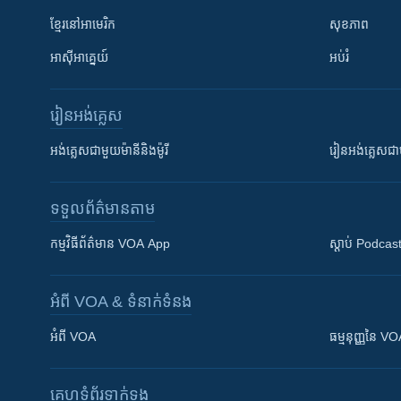
ខ្មែរ​នៅអាមេរិក
សុខភាព
អាស៊ីអាគ្នេយ៍
អប់រំ
រៀន​​អង់គ្លេស
អង់គ្លេស​ជាមួយ​ម៉ានី​និង​ម៉ូរី
រៀន​​​​​​អង់គ្លេ
ទទួល​ព័ត៌មាន​តាម
កម្មវិធី​ព័ត៌មាន VOA App
ស្តាប់ Podcas
អំពី​ VOA & ទំនាក់ទំនង
អំពី​ VOA
ធម្មនុញ្ញ​នៃ V
គេហទំព័រ​​ទាក់ទង