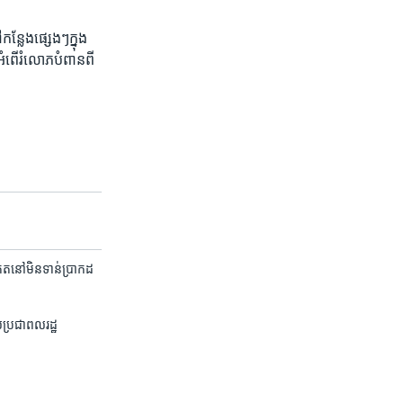
ន្លែង​ផ្សេងៗក្នុង​
ះអំពើ​រំលោភ​បំពានពី​
ត​​នៅ​មិន​​ទាន់​​ប្រាកដ​
់​ប្រជា​ពលរដ្ឋ