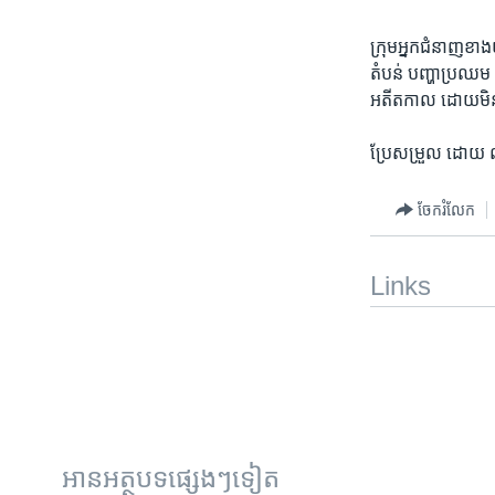
ក្រុម​អ្នក​ជំនាញ​ខាង
តំបន់ បញ្ហា​ប្រឈម​ នឹ
អតីតកាល ដោយ​មិនធ្វ
ប្រែសម្រួល ដោយ
ចែករំលែក
Links
អានអត្ថបទផ្សេងៗទៀត