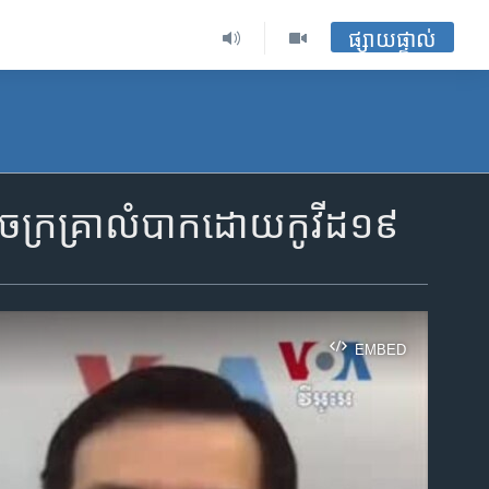
ផ្សាយផ្ទាល់
​រោងចក្រ​គ្រា​លំបាក​ដោយ​កូវីដ១៩
EMBED