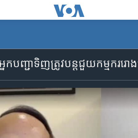
្នក​បញ្ជា​ទិញ​ត្រូវ​បន្ត​​ជួយ​កម្មករ