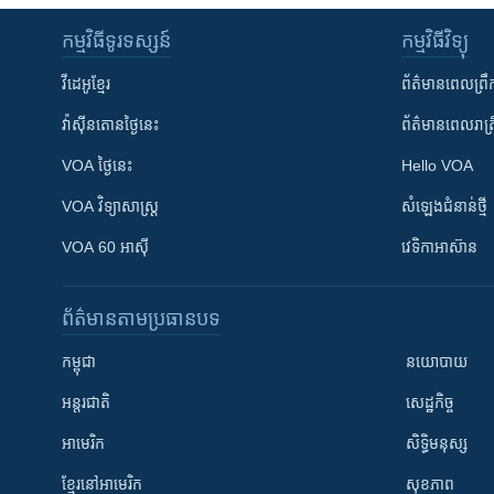
កម្មវិធី​ទូរទស្សន៍
កម្មវិធី​វិទ្យុ
វីដេអូ​ខ្មែរ
ព័ត៌មាន​ពេល​ព្រឹ
វ៉ាស៊ីនតោន​ថ្ងៃ​នេះ
ព័ត៌មាន​​ពេល​រាត្រ
VOA ថ្ងៃនេះ
Hello VOA
VOA ​វិទ្យាសាស្ត្រ
សំឡេង​ជំនាន់​ថ្មី
VOA 60 អាស៊ី
វេទិកា​អាស៊ាន
ព័ត៌មាន​តាមប្រធានបទ​
កម្ពុជា
នយោបាយ
អន្តរជាតិ
សេដ្ឋកិច្ច
អាមេរិក
សិទ្ធិមនុស្ស
ខ្មែរ​នៅអាមេរិក
សុខភាព