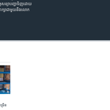
ិច្ចសន្យា​បញ្ជា​ទិញ​ដោយ​
​ពិភាក្សា​ជាមួយ​នឹង​លោក
ចម្រើន