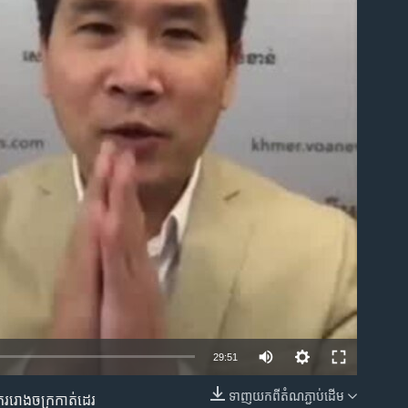
ble
29:51
ទាញ​យក​ពី​តំណភ្ជាប់​ដើម
ករ​រោង​ចក្រ​កាត់ដេរ​
EMBED