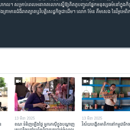
ខភាព​សាកល។ សម្រាប់​ពេល​អនាគត​លោក​ស្នើ​ឱ្យ​គិតគូ​បញ្ចូល​ផ្នែក​មនុស្សធម៌​នៅ​ក្នុង​ក
ក្នុង​គ្រា​មាន​ជំងឺ​រាតត្បាត​ឬ​វិបត្តិ​សេដ្ឋកិច្ច​ជាដើម។ លោក ​ម៉ែន គឹមសេង នៃ​វីអូអេ
13 មីនា 2025
13 មីនា 2025
ន​
ខណៈទំនិញឡើងថ្លៃ អ្នករកស៊ីក្នុង​បណ្តាញ​
វិស័យ​បង្កើត​មាតិកា​នៅ​កម្ពុជា​រីក​
សេដ្ឋកិច្ចក្រៅ​ប្រព័ន្ធពិបាក​រក​ប្រាក់​ចំណូល