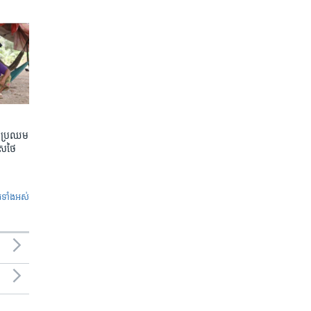
តែប្រឈម
េសថៃ
ូ​ទាំង​អស់