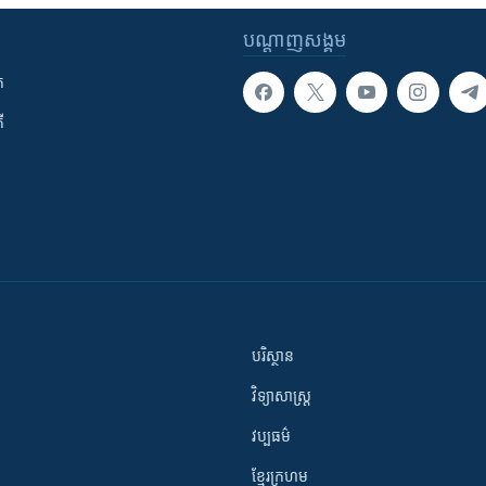
បណ្តាញ​សង្គម
ក
ី
បរិស្ថាន
វិទ្យាសាស្រ្ត
វប្បធម៌
ខ្មែរក្រហម