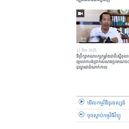
12 មីនា 2025
ទីប្រឹក្សា​គណបក្ស​កម្លាំង​ជាតិ​ស្នើ​តុលា
ឲ្យ​លោក​បង់ប្រាក់​សំណង​ប្រមាណ​១០​ម
ដុល្លារ​ជា​ដំណាក់កាល
មើល​កម្មវិធី​ទូរទស្សន៍
ចុចស្តាប់កម្មវិធីវិទ្យុ