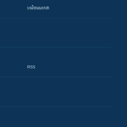
បទវិចារណកថា
RSS