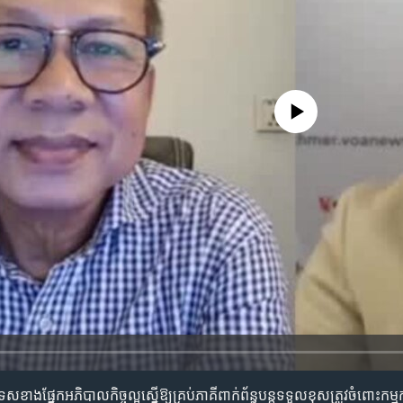
No media source currently availa
ង​ផ្នែក​អភិបាលកិច្ច​ល្អ​ស្នើ​ឱ្យ​គ្រប់​ភាគី​ពាក់ព័ន្ធ​បន្ត​ទទួល​ខុស​ត្រូវ​ចំពោះ​កម្ម