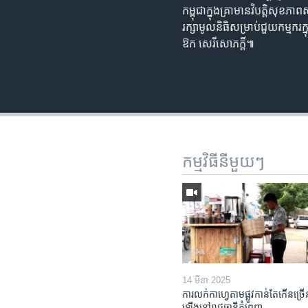
កម្ពុជា​ក្នុង​គ្រា​មាន​វិបត្តិ​សុ
រក្សា​មូលនិធិ​សម្រាប់​ជួយ​កម្មករ​
ឱក សេរីសោភក្តិ៍៕
កម្មវិធី​នីមួយៗ
14 មីនា 2025
ការលក់​កាហ្វេ​តាម​ផ្លូវ​កាន់តែ​កើន​ច្រើ
ឡើង​នៅ​រាជធានី​ភ្នំពេញ