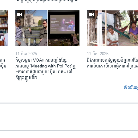
11 មីនា 2025
11 មីនា 2025
ការ​
កិច្ចសន្ទនា VOA៖ ការ​បញ្ចាំង​ខ្សែ
ជីវភាពពលករខ្មែរមួយចំនួននៅ
៉ឺន​
ភាពយន្ត ‘Meeting with Pol Pot’ ឬ
ការលំបាក បើទោះធ្វើការនៅប្រទ
«ការណាត់ជួប​ជាមួយ​ ប៉ុល ពត» នៅ
ទីក្រុងញូវយ៉ក​
មើល​វីដេអ