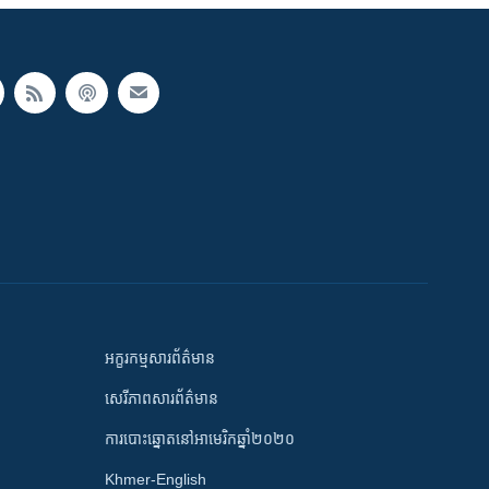
អក្ខរកម្មសារព័ត៌មាន
សេរីភាពសារព័ត៌មាន
ការបោះឆ្នោតនៅអាមេរិកឆ្នាំ២០២០
Khmer-English