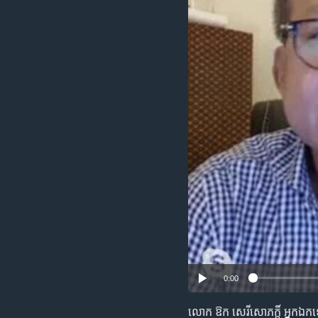
រចនា
សម្ព័ន្ធ​
រំលង​
និង​
ចូល​
ទៅ​
កាន់​
ទំព័រ​
ស្វែង​
រក
0:00
លោក ឱក សេរីសោភក្តិ៍ អ្នក​ឯកទេស​ខា