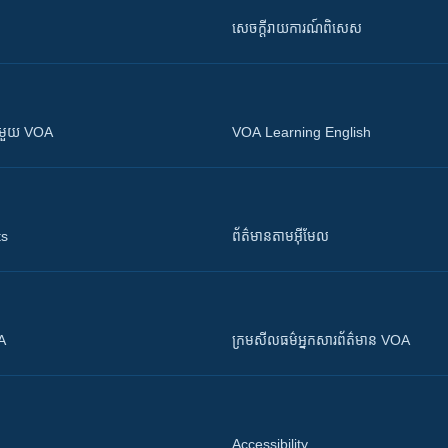
សេចក្តីរាយការណ៍ពិសេស
ស​​ជាមួយ VOA
VOA Learning English
ts
ព័ត៌មាន​តាម​អ៊ីមែល
OA
ក្រម​​​សីលធម៌​​​អ្នក​​​សារព័ត៌មាន VOA
Accessibility