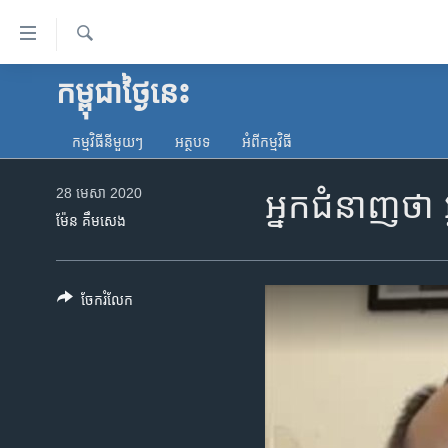
ភ្ជាប់​
ទៅ​
គេហទំព័រ​
ស្វែង​
កម្ពុជាថ្ងៃនេះ
កម្ពុជា
រក
ទាក់ទង
អន្តរជាតិ
រំលង​
កម្មវិធី​នីមួយៗ
អត្ថបទ​
អំពី​កម្មវិធី​
និង​
អាមេរិក
ចូល​
28 មេសា 2020
អ្នក​ជំនាញ​ថា អ
ចិន
ទៅ​​
ម៉ែន គឹមសេង
ទំព័រ​
ហេឡូវីអូអេ
ព័ត៌មាន​​
កម្ពុជាច្នៃប្រតិដ្ឋ
តែ​
ចែករំលែក
ម្តង
ព្រឹត្តិការណ៍ព័ត៌មាន
រំលង​
ទូរទស្សន៍ / វីដេអូ​
និង​
ចូល​
វិទ្យុ / ផតខាសថ៍
ទៅ​
កម្មវិធីទាំងអស់
ទំព័រ​