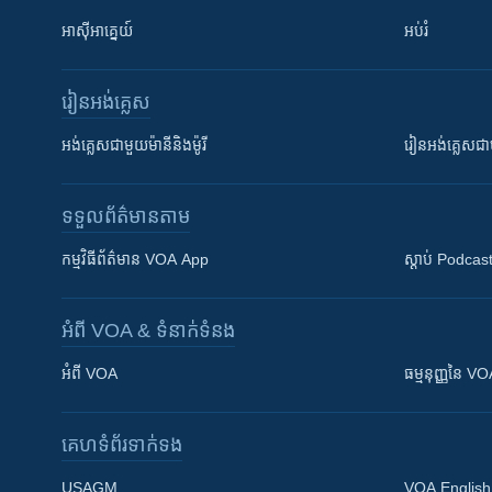
អាស៊ីអាគ្នេយ៍
អប់រំ
រៀន​​អង់គ្លេស
អង់គ្លេស​ជាមួយ​ម៉ានី​និង​ម៉ូរី
រៀន​​​​​​អង់គ្លេ
ទទួល​ព័ត៌មាន​តាម
កម្មវិធី​ព័ត៌មាន VOA App
ស្តាប់ Podcas
អំពី​ VOA & ទំនាក់ទំនង
អំពី​ VOA
ធម្មនុញ្ញ​នៃ V
គេហទំព័រ​​ទាក់ទង
USAGM
VOA English