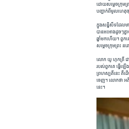
ដោយ​សម្តេចក្រុមព្រះ​
បញ្ជាក់ពីមូល​ហេតុ​ច្
ក្នុង​សន្និសីទ​ដែល​មា
​បាន​អះអាង​ដូចៗ​គ្នា​
ឆ្នាំ​មក​ហើយ។​ ​ពួកគ
សម្តេច​ក្រុមព្រះ ​នរ
លោក​ យូ ហុកគ្រី​ ​ជ
របស់​ពួកគេ​ ​ធ្វើ​ឡើង
ព្រហស្បតិ៍​នេះ​ ​គឺ​ដើ
ចេញ។ ​លោក​ថា ​អតីត​ម
នេះ។​