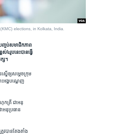
KMC) elections, in Kolkata, India.
​​​បញ្ចប់​សមាជិក​ភាព​​
ពស់​៤​រូប​នេះ​បាន​ធ្វើ​
បក្ស។
ស្នើ​ឲ្យសម្តេច​ក្រុម​
្រះ​អង្គ​បណ្តេញ​
កគ្រី​ ​ជា​អនុ
ជា​អនុប្រធាន​
្រូវ​បាន​តែង​តាំង​