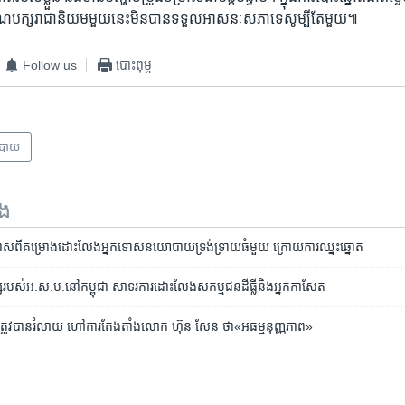
​បក្ស​រាជា​និយម​មួយ​នេះ​មិន​បាន​ទទួល​អាសនៈ​សភា​ទេ​សូម្បី​តែ​មួយ៕
Follow us
បោះពុម្ព
បាយ
ទង
ាស​ពី​គម្រោង​ដោះលែង​អ្នក​ទោស​នយោបាយទ្រង់ទ្រាយ​ធំមួយ​ ​ក្រោយ​ការ​ឈ្នះ​ឆ្នោត
​របស់​អ.ស.ប.​នៅ​កម្ពុជា​ ​សាទរ​ការ​ដោះលែង​សកម្មជន​ដីធ្លី​និង​អ្នក​កាសែត
្រូវ​បាន​រំលាយ ហៅ​ការ​តែងតាំង​លោក ហ៊ុន សែន ថា«​អធម្មនុញ្ញភាព‍»​