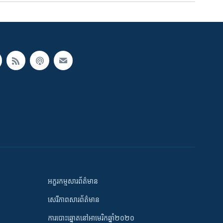
អក្ខរកម្មសារព័ត៌មាន
សេរីភាពសារព័ត៌មាន
ការបោះឆ្នោតនៅអាមេរិកឆ្នាំ២០២០