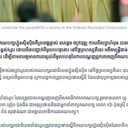
lebrate the party&#39;s victory in the Kolkata Municipal Corporation (
ទី​គណបក្ស​ហ៊្វុនស៊ិនប៉ិច​គឺ​ព្រះអង្គម្ចាស់ ​នរោត្តម ​ចក្រាវុឌ្ឍ ​កាល​ពី​សប្តាហ៍​​មុន​ ​បាន​
ខ្ពស់​៤រូប​​ ដោយ​មិន​បញ្ជាក់​ពី​​មូលហេតុ​នោះ​ ​នៅ​ថ្ងៃ​ព្រហស្បតិ៍​នេះ ​អតីត​មន្រ្តី​ជាន់​ខ្
យ​ ​ដើ​ម្បី​ទាមទារ​ឲ្យ​មានការ​ពន្យល់​ពី​មូលហេតុ​នៃ​ការ​បណ្តេញ​ពួកគេ​​ចេញ​ពី​គណ
្តី​ចាស់​វស្សា​៤​រូប​របស់​គណបក្ស​រាជានិយម​ហ៊្វុនស៊ិនប៉ិច​ ​នៅថ្ងៃ​ព្រហស្បតិ៍​នេះ​ ​បាន​
ធ​ ពន្យល់​ពី​មូលហេតុ​ ​ក្រោយ​ពួកគេត្រូវ​បាន​ប្រធាន​ស្តីទី ដែល​ជា​បុត្រា​ច្បង​របស់​ព
ពស់​ទាំង​៤រូប​ ​ដែល​ត្រូវ​បាន​បណ្តេញ​ចេញ​ពី​សមាជិកភាពគណបក្ស​ ​រួម​មាន​លោក​ យូ ហុ
 ​ញ៉េប ប៊ុនជិន​ ​ជា​អនុប្រធាន​និង​ជា​អ្នក​នាំពាក្យ​គណបក្ស​ លោក​ ​ប៉ោ ប៊ុនស្រ៊ឺ​ ​
​វ៉ាន់ សុផាន់ណា​ ជា​អគ្គ​លេខាធិការ​រង​គណបក្ស។
របស់​បក្ស​រាជានិយម​ទាំង​៤​រូប​ត្រូវ​បាន​ប្រធាន​ស្តីទី​គណបក្ស​ហ៊្វុនស៊ិនប៉ិច​ដែល​ទើបត