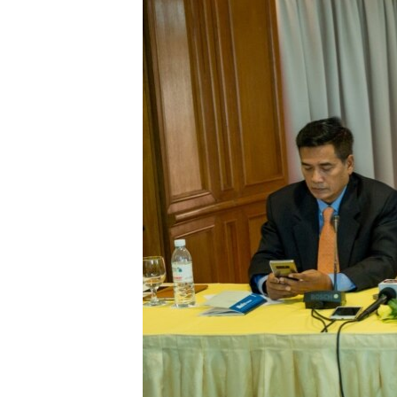
រចនា
សម្ព័ន្ធ​
រំលង​
និង​
ចូល​
ទៅ​
កាន់​
ទំព័រ​
ស្វែង​
រក