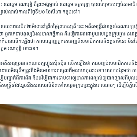
 ​នរោត្តម រណឫទិ្ធ​ ​គឺ​ព្រះអង្គ​ម្ចាស់ នរោត្តម​ ​ចក្រាវុឌ្ឍ​ ​បានសម្រេច​បញ្ចប់​សមា
បាស់លាស់​កាល​ពី​ថ្ងៃ​ទី​២០​ ​ខែ​សីហា​ កន្លង​ទៅ។​
ន​រយៈពេល​ជិត​២​ម៉ោង​នៅ​ព្រឹក​ថ្ងៃ​ព្រហស្បតិ៍​ នេះ​ ​អតីត​មន្ត្រី​ជាន់ខ្ពស់​គណបក្ស​ហ៊្
ថា​ ​ពួកគេ​ជា​មនុស្ស​ដែល​មាន​ភក្ដីភាព​ ​និង​ធ្វើ​ការងារ​ជាមួយ​សម្ដេច​ក្រុមព្រះ​ ​នរោត
េ​ក៏​បាន​លើក​ឡើង​ថា​ ​ការ​បណ្តេញ​ពួក​គេ​ចេញ​ពី​សមាជិក​ភាព​និង​តួនាទី​នេះ​ មិន​មែ
ោត្តម ​រណឫទិ្ធ​ នោះ​ទេ។
ា​អតីត​អនុប្រធាន​គណបក្ស​ហ៊្វុនស៊ិនប៉ិច​ លើក​ឡើង​ថា​ ការ​បញ្ចប់​សមាជិក​ភាព​និង​ក
​ដោយ​មិន​ត្រឹមត្រូវ​និង​មិនមាន​ការ​ពន្យល់​ពី​មូលហេតុ​នោះ​ទេ។​ ​លោក​បន្ថែម​ថា ​ការ​ធ្
ម្បី​បញ្ជាក់​ពី​ការ​ពិត​ ​និង​ដើម្បី​ជាការ​ទាមទារ​ឲ្យ​មាន​ការ​ពន្យល់​ឲ្យ​បាន​ច្បាស់​ពី​
ន្រ្តី​ទាំង​៤​រូបនឹង​សរសេរ​លិខិត​ទៅ​សម្តេច​ក្រុម​ព្រះក្នុង​ពេល​ឆាប់ៗ​ ដើម្បី​បំភ្ល