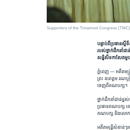
Supporters of the Trinamool Congress (TMC) ce
បន្ទាប់​ពី​ប្រធាន​ស្តី
របស់​ថ្នាក់​ដឹកនាំ​ជាន់
សន្និ​សីទ​​កាសែត​មួ
ភ្នំពេញ —
អតីត​មន្រ
ព្រះ​ ​នរោត្តម រណឫទិ្
ចេញពី​គណ​បក្ស។​
ថ្នាក់​ដឹកនាំ​ជាន់ខ្
ប្រធាន​គណបក្ស​ ​លោក​
គណបក្ស​ ​និង​លោក​ 
អតីត​មន្ត្រី​សំខាន់ៗ​