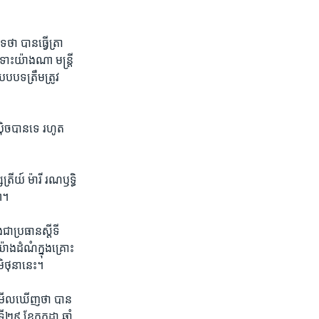
ា​ បាន​ធ្វើ​ត្រា​
យ៉ាង​ណា​ ​មន្រ្តី​
បបទ​ត្រឹមត្រូវ​
ិច​បាន​ទេ​ ​រហូត​
្រីយ៍ ​ម៉ារី រណឫទ្ធិ​ ​
លា។
​ជា​ប្រធាន​ស្តីទី​
ាង​ដំណំ​ក្នុងគ្រោះ
មិថុនា​នេះ។
​មើល​ឃើញ​ថា​ បាន​
២៩​ ​ខែកក្កដា​ ឆ្នាំ​