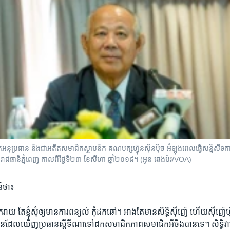
ត​អនុ​ប្រធាន ​និង​ជា​អតីត​សមាជិក​ស្ថាបនិក​ គណបក្ស​ហ្វ៊ុនស៊ិនប៉ិច ​អំឡុងពេលធ្វើ​សន្និសីទ
 ​រាជ​ធានី​ភ្នំពេញ ​កាល​ពី​ថ្ងៃទី២៣​ ខែសីហា ​ឆ្នាំ២០១៨។​ (អូន ឆេងប៉រ/VOA)
​ថា៖​
រាយ ​តែ​ខ្ញុំ​សុំ​ឲ្យ​មាន​ការ​ពន្យល់ ​កុំ​ដក​ឆៅ។​ អា​ង​តែ​មាន​សិទ្ធិ​ស៊ីញ៉េ ហើយ​ស៊ីញ៉
​មិន​ដែល​ឃើញ​ប្រធាន​ស្តីទី​ណា​ទៅ​ដក​សមាជិក​ភាពសមាជិក​អីចឹងបាន​ទេ។​ ​សិទ្ធិ​វាម