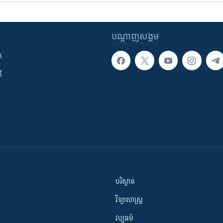
បណ្តាញ​សង្គម
ក
ី
បរិស្ថាន
វិទ្យាសាស្រ្ត
វប្បធម៌