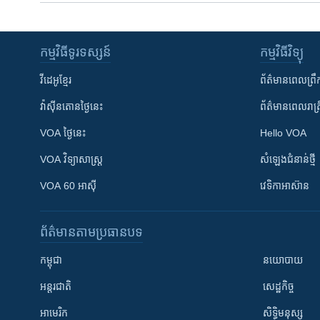
កម្មវិធី​ទូរទស្សន៍
កម្មវិធី​វិទ្យុ
វីដេអូ​ខ្មែរ
ព័ត៌មាន​ពេល​ព្រឹ
វ៉ាស៊ីនតោន​ថ្ងៃ​នេះ
ព័ត៌មាន​​ពេល​រាត្រ
VOA ថ្ងៃនេះ
Hello VOA
VOA ​វិទ្យាសាស្ត្រ
សំឡេង​ជំនាន់​ថ្មី
VOA 60 អាស៊ី
វេទិកា​អាស៊ាន
ព័ត៌មាន​តាមប្រធានបទ​
កម្ពុជា
នយោបាយ
អន្តរជាតិ
សេដ្ឋកិច្ច
អាមេរិក
សិទ្ធិមនុស្ស