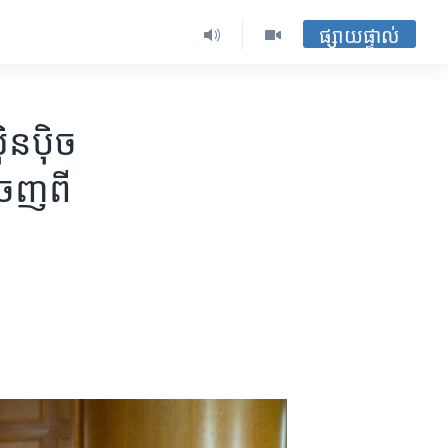
ផ្សាយផ្ទាល់
ិនប៉ិច​
េញ​ពី​