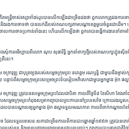
តីត​មន្រ្តី​ចាស់​វស្សា​ទាំង​៤​រូបបាន​លើកឡើង​ជាច្រើន​ដង​ថា ​ពួក​លោក​ត្រូវរងការ​ចោទ​ថ
និង​រងការចោទ​ថា​ បាន​លក់​ដី​របស់​គណបក្ស​តាមបណ្តា​ខេត្ត​មួយ​ចំនួន​ជាដើម។​ ​ទោះ
ចោល​ការ​ចោទ​ប្រកាន់​ទាំង​នេះ ហើយ​លើក​ឡើង​ថា​ ​ពួក​គេ​បាន​ធ្វើ​ការងារ​ទៅ​តាមបែ
សុំការ​អធិប្បាយ​ពី​លោក​ ​ណុប សុធារិទ្ធិ​ ​អ្នកនាំពាក្យ​ថ្មី​របស់​គណបក្ស​ហ៊្វុនស៊ិនប៉
តិ៍​នេះ។​
្តម ចក្រាវុឌ្ឍ​ ​ជា​បុត្រច្បង​របស់​សម្តេច​ក្រុម​ព្រះ​ ​នរោត្តម រណឫទ្ធិ ជាមួយ​នឹង​ម្ចាស់​ក្សត
​បន្ទាប់ពី​សម្តេច​ក្រុមព្រះ​សម្រេច​ព្រះទ័យ​រៀប​អភិសេក​ជា​មួយ​អ្នកម្នាង​ អ៊ុក ផល្
តម ចក្រាវុឌ្ឍ​ ​ត្រូវ​បាន​សម្តេច​ក្រុម​ព្រះ​ដែល​ជាបិតា​ ​កាលពី​ថ្ងៃទី​៨ ​ខែ​សីហា​ ​តែង​តាំង
តេច​ក្រុមព្រះកំពុង​សម្រាក​ព្យាបាល​ព្រះ​កាយ​នៅ​ប្រទេស​ថៃ ​ក្រោយ​រង​របួស​យ៉
 ​ដែល​បាន​បណ្តាល​ឲ្យ​អ្នក​ម្នាង​ ​អ៊ុក ផល្លា​ទទួល​មរណភាព​ ​កាលពី​ពាក់​កណ្តាល​ខែ​
ិច​ ដែលទទួល​អាសនៈ​សភា​ជា​ច្រើន​កាល​ពី​ការ​បោះឆ្នោត​ឆ្នាំ​១៩៩៣​ ​ត្រូវ​បាន​គេ
​របស់​ខ្លួន ​និង​មាន​បញ្ហា​ចម្រូង​ចម្រាស​ជា​បន្តបន្ទាប់។​ ​ក្នុង​ការបោះឆ្នោត​ជាតិ​ថ្ងៃទី