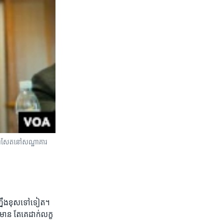
​កាសែត​នៅ​សណ្ឋាគារ​
េ​ហ្នឹង​ខុស​ទៅទៀត។​ ​
ាន​ ​តែគេ​ដាក់​លក្ខ