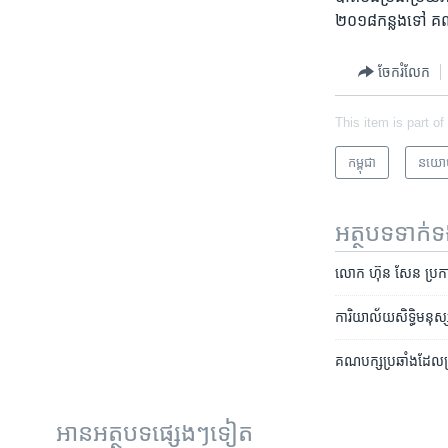
២០១៨​កន្លង​ទៅ​ ​គណ
ចែករំលែក
This item is part of
កម្ពុជា
នយោ
អត្ថបទ​ទាក់
លោក ​ហ៊ុន សែន​ ​ប្រក
ការិយាល័យ​សិទ្ធិមនុស្ស
គណបក្ស​ប្រឆាំង​ដែល​ត
អានអត្ថបទផ្សេងៗទៀត