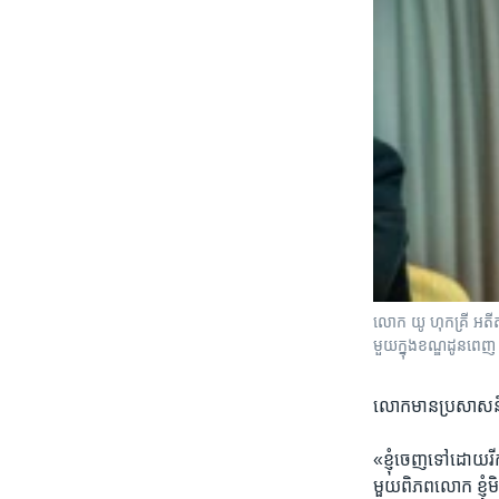
លោក ​យូ ​ហុកគ្រី ​អតី
មួយ​ក្នុង​ខណ្ឌ​ដូន​ពេញ
លោក​មាន​ប្រសាសន៍
«ខ្ញុំ​ចេញ​ទៅ​ដោយ​រីក
មួយ​ពិភពលោក​ ​ខ្ញុំ