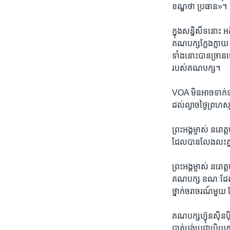
ខណ្ឌថា​ ប្រធាន»។​
ក្នុង​សន្និសីទ​នោះ​ អ
គណបក្សក្លែងក្លាយ​ ​
ទាំង​នោះ​បាន​ច្រាន​
របស់​គណបក្ស។​
VOA​ ​មិនអាច​ទាក់ទង​
ដល់​ល្ងាច​ថ្ងៃព្រហស្ប
ព្រះ​អង្គ​ម្ចាស់​ ​នរោត
ដែល​បាន​លែងលះ​គ្នា​ 
ព្រះ​អង្គម្ចាស់​ ​នរោត្
គណបក្ស ​ខណៈដែល​សម្
ថ្នាក់​ចរាចរណ៍​មួយ​
គណបក្សហ៊្វុនស៊ិនប៉
បាត់បង់​ប្រជា​ប្រិយភាព