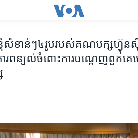
្រី​សំខាន់ៗ​៤​រូប​របស់​គណបក្ស​ហ៊្វុនស៊
ារ​ពន្យល់​ចំពោះ​ការ​បណ្តេញ​ពួក​គេ​ច
ស