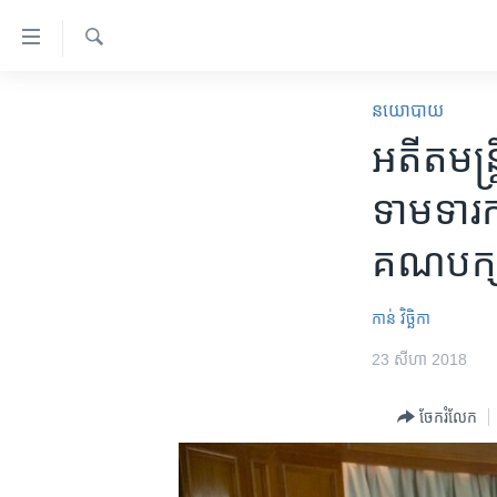
ភ្ជាប់​
ទៅ​
គេហទំព័រ​
ស្វែង​
កម្ពុជា
រក
នយោបាយ
ទាក់ទង
អន្តរជាតិ
អតីត​មន្ត
រំលង​
និង​
អាមេរិក
ទាមទារ​ក
ចូល​
ចិន
ទៅ​​
គណបក្
ទំព័រ​
ហេឡូវីអូអេ
ព័ត៌មាន​​
កម្ពុជាច្នៃប្រតិដ្ឋ
តែ​
កាន់ វិច្ឆិកា
ម្តង
ព្រឹត្តិការណ៍ព័ត៌មាន
23 សីហា 2018
រំលង​
ទូរទស្សន៍ / វីដេអូ​
និង​
ចែករំលែក
ចូល​
វិទ្យុ / ផតខាសថ៍
ទៅ​
កម្មវិធីទាំងអស់
ទំព័រ​