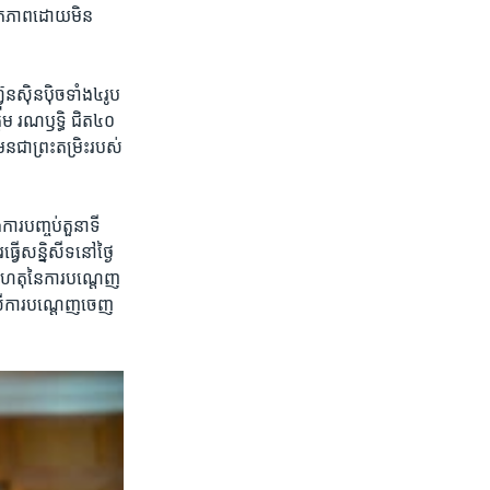
ជិក​ភាព​ដោយ​មិន​
វុនស៊ិនប៉ិច​ទាំង​៤រូប​
្តម រណឫទ្ធិ​ ​ជិត​៤០​
ន​ជា​ព្រះ​តម្រិះ​របស់
ារ​បញ្ចប់​តួនាទី​
វើ​សន្និសីទ​នៅ​ថ្ងៃ​
មូលហេតុ​នៃ​ការ​បណ្តេញ​
ឺ​លើ​ការ​បណ្តេញ​ចេញ​