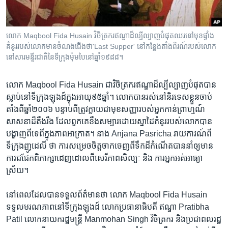
រចនា
សម្ព័ន្ធ​
Khmer English
រំលង​
លោក​ Maqbool​ Fida​ Husain​ ​វិចិត្រករ​ឥណ្ឌា​ដ៏​ល្បីល្បាញ​បំផុត​​ឈរ​នៅមុខ​ផ្ទាំង​
និង​
បណ្តាញ​សង្គម
គំនូរ​របស់​លោក​មាន​ចំណង​ជើង​ថា​'Last Supper' នៅ​កន្លែង​តាំង​ពិរណ៍​របស់​លោក​
ចូល​
នៅ​សារមន្ទីរ​​ជាតិ​នៃ​ទី​ក្រុង​ម៉ុមបៃ​នៅ​ឆ្នាំ​១៩៨៨។
ទៅ​
កាន់​
លោក​ Maqbool​ Fida​ Husain​ ជា​វិចិត្រករ​ឥណ្ឌា​ដ៏​ល្បីល្បាញ​បំផុត​បាន​
ទំព័រ​
ភាសា
ស្លាប់នៅទីក្រុង​ឡុងដ៍​ក្នុង​អាយុ​៩៥​ឆ្នាំ។ លោក​បាន​រស់​នៅ​និរទេស​ខ្លួន​ចាប់​
ស្វែង​
តាំង​ពី​ឆ្នាំ​២០០៦​ បន្ទាប់​ពី​ត្រូវ​ក្លាយ​ជា​មុខ​សញ្ញា​របស់​អ្នក​កាន់​ព្រាហ្មណ៍​
រក
សាសនា​ដ៏​តឹងរឹង​ ដែល​ពួក​គេ​ខឹង​សម្បារ​ដោយ​ស្នាដៃ​គំនូរ​របស់​លោក​បាន​
បង្ហាញ​ពី​ទេ​ពី​ក្នុង​ភាព​អាក្រាត។ នាង Anjana​ Pasricha​ រាយការណ៍​ពី​
ទីក្រុង​ញូដេលី​ ថា​ ការ​សម្រេច​ចិត្ត​ចាក​ចេញ​ពី​ទឹក​ដី​កំណើត​បាន​នាំ​ឲ្យ​មាន​
ការ​ជជែក​ពិភាក្សា​ដេញ​ដោល​ពី​សេរីភាព​សិល្បៈ​ និង​ ការ​អ្នក​អត់​អាធ្យា
ស្រ័យ។
នៅ​ពេល​ដែល​បាន​ទទួល​ព័ត៌មាន​ថា​ លោក​ Maqbool​ Fida​ Husain​
ទទួល​មរណភាព​នៅ​ទី​ក្រុង​ឡុងដ៍​ លោក​ប្រធានាធិបតី​ ឥណ្ឌា​ Pratibha​
Patil​ លោក​នាយក​រដ្ឋមន្រ្តី​ Manmohan​ Singh​ វិចិត្រករ​ និង​ប្រជាពលរដ្ឋ​