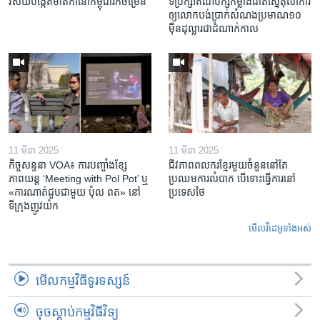
វិស័យ​បង្កើត​មាតិកា​នៅ​កម្ពុជា​រីក​ចម្រើន
ទីប្រឹក្សា​គណបក្ស​កម្លាំង​ជាតិ​ស្នើ​តុលាការ​
ឲ្យ​លោក​បង់ប្រាក់​សំណង​ប្រមាណ​១០​
ម៉ឺន​ដុល្លារ​ជា​ដំណាក់កាល
11 មីនា 2025
11 មីនា 2025
កិច្ចសន្ទនា VOA៖ ការ​បញ្ចាំង​ខ្សែ
ជីវភាពពលករខ្មែរមួយចំនួននៅតែ
ភាពយន្ត ‘Meeting with Pol Pot’ ឬ
ប្រឈមការលំបាក បើទោះធ្វើការនៅ
«ការណាត់ជួប​ជាមួយ​ ប៉ុល ពត» នៅ
ប្រទេសថៃ
ទីក្រុងញូវយ៉ក​
មើល​វីដេអូ​ទាំង​អស់
មើល​កម្មវិធី​ទូរទស្សន៍
ចុចស្តាប់កម្មវិធីវិទ្យុ