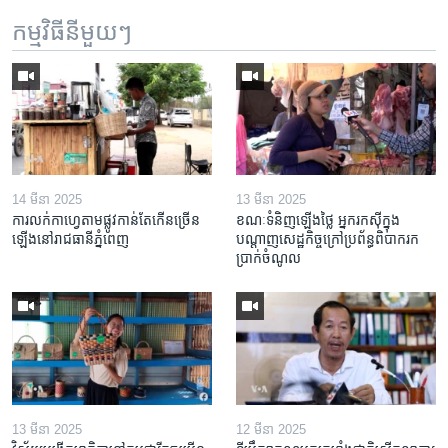
កម្មវិធី​នីមួយៗ
14 មីនា 2025
13 មីនា 2025
ការលក់​កាហ្វេ​តាម​ផ្លូវ​កាន់តែ​កើន​ច្រើន​
ខណៈទំនិញឡើងថ្លៃ អ្នករកស៊ីក្នុង​
ឡើង​នៅ​រាជធានី​ភ្នំពេញ
បណ្តាញ​សេដ្ឋកិច្ចក្រៅ​ប្រព័ន្ធពិបាក​រក​
ប្រាក់​ចំណូល
13 មីនា 2025
12 មីនា 2025