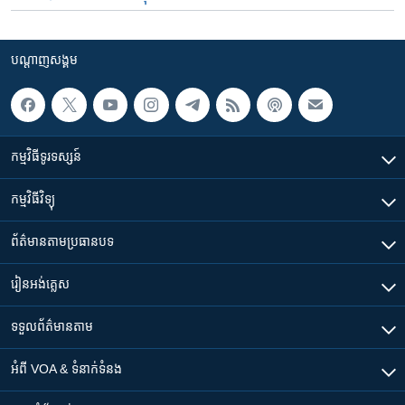
បណ្តាញ​សង្គម
កម្មវិធី​ទូរទស្សន៍
កម្មវិធី​វិទ្យុ
ព័ត៌មាន​តាមប្រធានបទ​
រៀន​​អង់គ្លេស
ទទួល​ព័ត៌មាន​តាម
អំពី​ VOA & ទំនាក់ទំនង