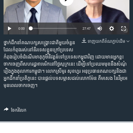
រចនា
សម្ព័ន្ធ​
Khmer English
រំលង​
និង​
បណ្តាញ​សង្គម
0:00
27:47
ចូល​
ទៅ​
ទាញ​យក​ពី​តំណភ្ជាប់​ដើម
ថ្នាក់ដឹកនាំគណបក្សសង្គ្រោះជាតិមួយចំនួន
កាន់​
ដែលកំពុងរស់នៅនីរទេសខ្លួនក្រៅប្រទេស
ទំព័រ​
ភាសា
កំពុងរៀបចំដំណើរមាតុភូមិនិវត្តន៍ទៅប្រទេសកម្ពុជាវិញ ដោយមានអ្នកខ្លះ
ស្វែង​
ចាកចេញពីសហរដ្ឋអាមេរិកនៅថ្ងៃសុក្រនេះ ដើម្បីទៅប្រឈមមុខនឹងសំណុំ
រក
រឿងក្នុងតុលាការកម្ពុជា។ លោកស្រីមូរ សុខហួរ អនុប្រធានគណបក្សនិងជា
អ្នកដឹកនាំប្រតិភូនេះ បានផ្តល់បទសម្ភាសដល់លោកម៉ែន គឹមសេង នៃវីអូអេ
មុនពេលចាកចេញ។
ចែករំលែក