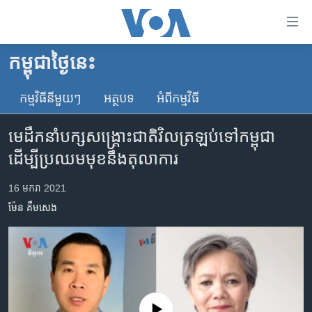
ភ្ជាប់​
ទៅ​
គេហទំព័រ​
កម្ពុជាថ្ងៃនេះ
កម្ពុជា
ទាក់ទង
រំលង​
កម្មវិធី​នីមួយៗ
អត្ថបទ​
អំពី​កម្មវិធី​
អន្តរជាតិ
និង​
អាមេរិក
ចូល​
មេដឹកនាំបក្សសង្គ្រោះជាតិវិលត្រឡប់ទៅកម្ពុជា
ទៅ​​
ចិន
ដើម្បីប្រឈមមុខនឹងតុលាការ
ទំព័រ​
ហេឡូវីអូអេ
ព័ត៌មាន​​
16 មករា 2021
តែ​
កម្ពុជាច្នៃប្រតិដ្ឋ
ម៉ែន គឹមសេង
ម្តង
ព្រឹត្តិការណ៍ព័ត៌មាន
រំលង​
និង​
ទូរទស្សន៍ / វីដេអូ​
ចូល​
វិទ្យុ / ផតខាសថ៍
ទៅ​
ទំព័រ​
កម្មវិធីទាំងអស់
No media source currently available