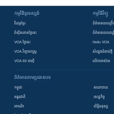
កម្មវិធី​ទូរទស្សន៍
កម្មវិធី​វិទ្យុ
វីដេអូ​ខ្មែរ
ព័ត៌មាន​ពេល​ព្រឹ
វ៉ាស៊ីនតោន​ថ្ងៃ​នេះ
ព័ត៌មាន​​ពេល​រាត្រ
VOA ថ្ងៃនេះ
Hello VOA
VOA ​វិទ្យាសាស្ត្រ
សំឡេង​ជំនាន់​ថ្មី
VOA 60 អាស៊ី
វេទិកា​អាស៊ាន
ព័ត៌មាន​តាមប្រធានបទ​
កម្ពុជា
នយោបាយ
អន្តរជាតិ
សេដ្ឋកិច្ច
អាមេរិក
សិទ្ធិមនុស្ស