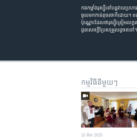
កង​កម្លាំង​រុស្ស៊ី​នៅ​បន្ត​វាយ​ប
ចូល​មក​កាន់​តុ​ចរចា​ក៏ដោយ។ ខណៈ
ប៉ុណ្ណោះ​ដែល​ថា​រុស្ស៊ី​ត្រៀម
ជូន​សេចក្ដី​ប្រែ​សម្រួល​ដូចតទៅ
កម្មវិធី​នីមួយៗ
15 មីនា 2025