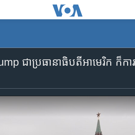
 ជា​ប្រធានាធិបតី​អាមេរិក ក៏​ការ​បញ