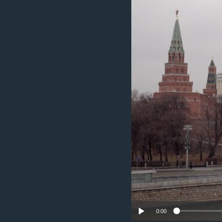
រចនា
សម្ព័ន្ធ​
រំលង​
និង​
ចូល​
ទៅ​
កាន់​
ទំព័រ​
ស្វែង​
រក
0:00