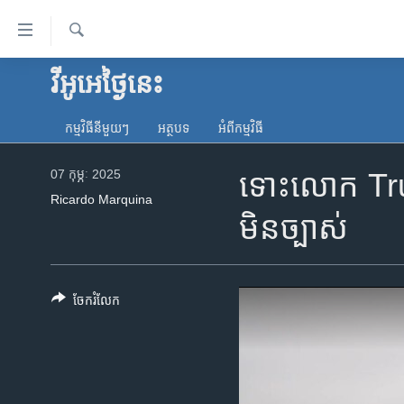
ភ្ជាប់​
ទៅ​
គេហទំព័រ​
ស្វែង​
វីអូអេថ្ងៃនេះ
កម្ពុជា
រក
ទាក់ទង
អន្តរជាតិ
រំលង​
កម្មវិធី​នីមួយៗ
អត្ថបទ​
អំពី​កម្មវិធី​
និង​
អាមេរិក
ចូល​
07 កុម្ភៈ 2025
ទោះ​លោក Trump
ចិន
ទៅ​​
Ricardo Marquina
ទំព័រ​
ហេឡូវីអូអេ
មិន​ច្បាស់
ព័ត៌មាន​​
កម្ពុជាច្នៃប្រតិដ្ឋ
តែ​
ម្តង
ព្រឹត្តិការណ៍ព័ត៌មាន
រំលង​
ចែករំលែក
ទូរទស្សន៍ / វីដេអូ​
និង​
ចូល​
វិទ្យុ / ផតខាសថ៍
ទៅ​
កម្មវិធីទាំងអស់
ទំព័រ​