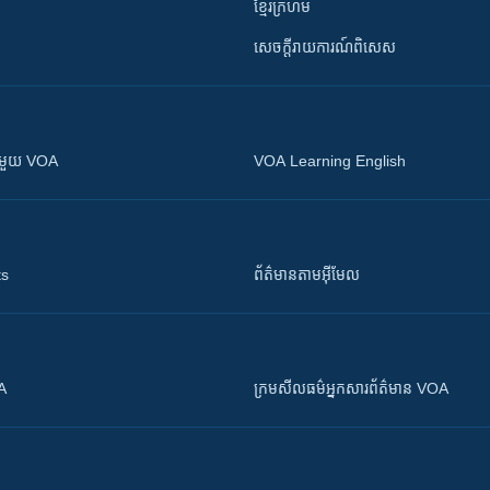
ខ្មែរក្រហម
សេចក្តីរាយការណ៍ពិសេស
ស​​ជាមួយ VOA
VOA Learning English
ts
ព័ត៌មាន​តាម​អ៊ីមែល
OA
ក្រម​​​សីលធម៌​​​អ្នក​​​សារព័ត៌មាន VOA