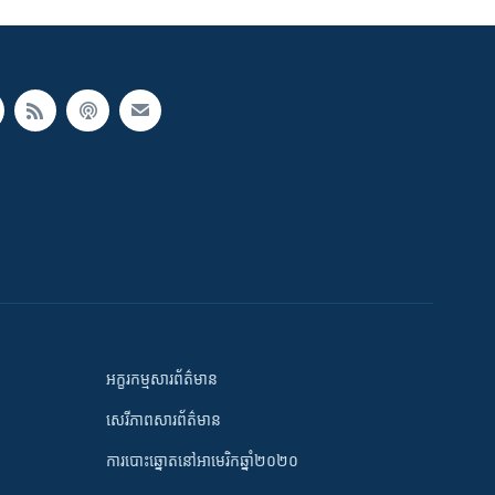
អក្ខរកម្មសារព័ត៌មាន
សេរីភាពសារព័ត៌មាន
ការបោះឆ្នោតនៅអាមេរិកឆ្នាំ២០២០