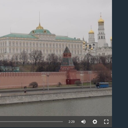
ble
Auto
2:29