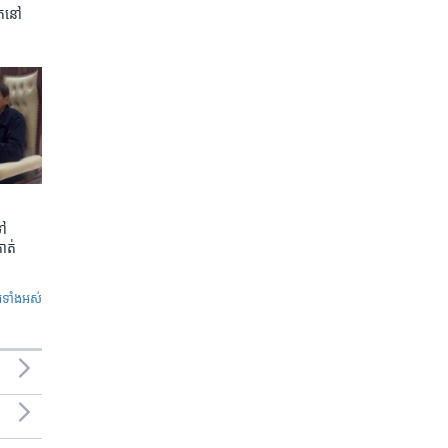
ត​នៅ
ទៅ
កាត់
ូ​ទាំង​អស់