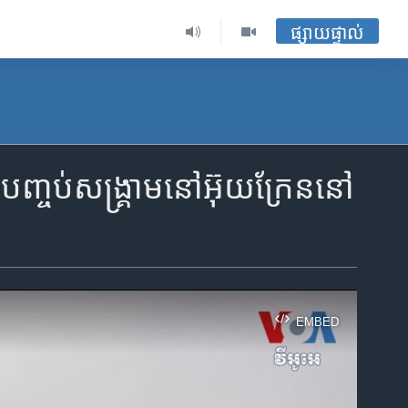
ផ្សាយផ្ទាល់
្ចប់​សង្គ្រាម​នៅ​អ៊ុយក្រែន​នៅ​
EMBED