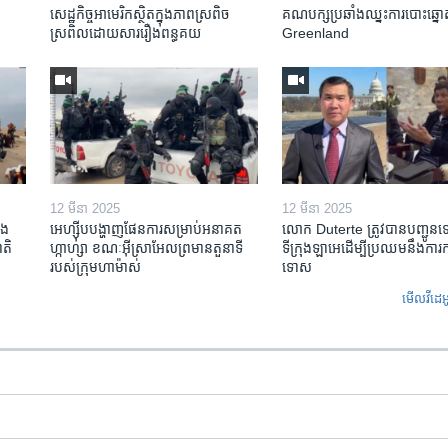
សេដ្ឋកិច្ច​អាមេរិក​ស្ថិត​ក្នុង​ភាពស្រពិច
គណបក្ស​ប្រឆាំង​ឈ្នះ​ការបោះឆ្នោ
ស្រពិល​ដោយសារ​រឿង​ពន្ធគយ
Greenland
12 មីនា 2025
12 មីនា 2025
ង​
អេហ្ស៊ីប​បង្ហាញ​ផែនការ​សម្រាប់​អនាគត​
លោក Duterte ត្រូវ​បាន​បញ្ជូន
តិ​
ហ្កាហ្សា ខណៈ​អ៊ីស្រាអែល​ព្រមាន​តួនាទី​
ទីក្រុងឡាអេ​ដើម្បី​ប្រឈម​នឹង​ការ
របស់​ក្រុម​ហាម៉ាស់
ទោស
មើល​វីដេអ