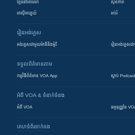
ខ្មែរ​នៅអាមេរិក
សុខភាព
អាស៊ីអាគ្នេយ៍
អប់រំ
រៀន​​អង់គ្លេស
អង់គ្លេស​ជាមួយ​ម៉ានី​និង​ម៉ូរី
រៀន​​​​​​អង់គ្លេ
ទទួល​ព័ត៌មាន​តាម
កម្មវិធី​ព័ត៌មាន VOA App
ស្តាប់ Podcas
អំពី​ VOA & ទំនាក់ទំនង
អំពី​ VOA
ធម្មនុញ្ញ​នៃ V
គេហទំព័រ​​ទាក់ទង