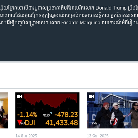
្រហារ​អ៊ុយក្រែន​ទោះបីជា​រដ្ឋបាល​ប្រធានាធិបតី​អាមេរិក​លោក Donald Trump ប្រឹងប្រែង​
ពេល​ដែល​អ៊ុយក្រែន​ត្រៀម​រួចរាល់​សម្រាប់​ការ​ចរចា​សន្តិភាព អ្នក​វិភាគ​នានា​
​លក្ខណៈ​ដើម្បី​បញ្ចប់​សង្គ្រាម​នេះ។ លោក Ricardo Marquina រាយការណ៍​អំពី​រឿ
។
Auto
240p
360p
720p
1080p
14 មីនា 2025
13 មីនា 2025