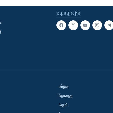
បណ្តាញ​សង្គម
ក
ី
បរិស្ថាន
វិទ្យាសាស្រ្ត
វប្បធម៌