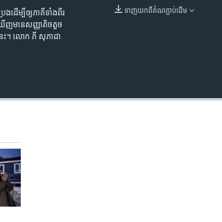
240p
ទាញ​យក​ពី​តំណភ្ជាប់​ដើម
ដើម្បី​ឲ្យ​ភាគី​ទាំងពីរ​
EMBED
360p
ឃើញ​មាន​សញ្ញា​តិចតួច​
ង​នេះ។ លោក ភី សុភាដា
480p
720p
1080p
480p