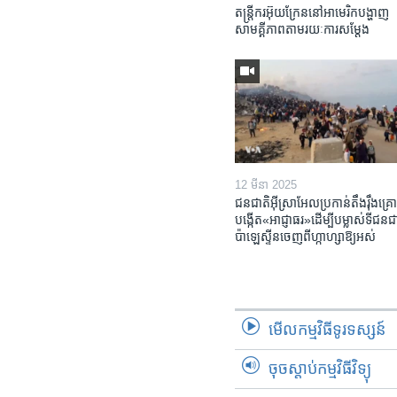
តន្ត្រីករ​អ៊ុយក្រែន​នៅ​អាមេរិក​បង្ហាញ​
សាមគ្គីភាព​តាម​រយៈ​ការសម្តែង
12 មីនា 2025
ជនជាតិ​អ៊ីស្រាអែល​ប្រកាន់​តឹងរ៉ឹង​គ្រោ
បង្កើត​«អាជ្ញាធរ‍»​ដើម្បី​បម្លាស់​ទី​ជនជា
ប៉ាឡេស្ទីន​ចេញពី​ហ្កាហ្សា​ឱ្យ​អស់
មើល​កម្មវិធី​ទូរទស្សន៍
ចុចស្តាប់កម្មវិធីវិទ្យុ